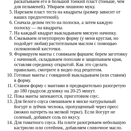
раскатываем его в большой тонкий пласт (тоньше, чем
для пельменей). Убираем лишнюю муку.
Нарезаем пласт теста на квадраты (размер зависит от
ваших предпочтений).
Сначала делим тесто на полоски, а затем каждую
полоску — на квадраты.
На каждый квадрат выкладываем мясную начинку.
Смазываем огнеупорную форму (у меня круглая, но
подойдет любая) растительным маслом с помощью
силиконовой кисточки.
Формируем манты с говяжьим фаршем: берем заготовку
с начинкой, складываем пополам и защипываем края,
оставляя серединку открытой. Как это сделать
правильно, смотрите в видео под рецептом.
Готовые манты с говядиной выкладываем (или ставим)
в форму.
Ставим форму с мантами в предварительно разогретую
до 180 градусов духовку на 20-25 минут.
Пока манты запекаются, приготовим соус.
Для белого соуса смешиваем в миске натуральный
йогурт и зубчик чеснока, пропущенный через пресс
(можно натереть на мелкой терке). Если йогурт не
соленый, добавьте соль по вкусу.
Для томатного соуса. На плите разогреваем небольшую
кастрюлю или сотейник, добавляем сливочное масло.