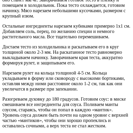
помещаем в холодильник. Пока тесто охлаждается, готовим
начинку. Мясо нарезаем небольшими кусочками, размером с
крупный изюм.
Остальные ингредиенты нарезаем кубиками примерно 1х1 см.
Добавляем соль, перец, по желанию специи и немного
растительного масла. Все тщательно перемешиваем.
Достаем тесто из холодильника и раскатываем его в круг
толщиной около 2-3 мм. На раскатанное тесто равномерно
выкладываем начинку. Заворачиваем края теста, аккуратно
формируя рулет, и защипываем его.
Нарезаем рулет на кольца толщиной 4-5 см. Кольца
укладываем в форму или сковороду с высокими бортиками,
оставляя между ними расстояние около 1-2 см, так как они
увеличатся в размере при запекании.
Разогреваем духовку до 180 градусов. Готовим соус: в миске
смешиваем все ингредиенты для соуса. Поливаем манты
соусом, стараясь, чтобы он попал в каждую «мантик».
Уровень соуса должен быть почти на одном уровне с верхней
частью «мантиков», чтобы они хорошо пропеклись и
оставались сочными, а верх теста не стал жестким.