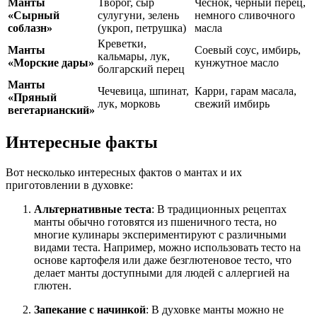
Манты
Творог, сыр
Чеснок, черный перец,
«Сырный
сулугуни, зелень
немного сливочного
соблазн»
(укроп, петрушка)
масла
Креветки,
Манты
Соевый соус, имбирь,
кальмары, лук,
«Морские дары»
кунжутное масло
болгарский перец
Манты
Чечевица, шпинат,
Карри, гарам масала,
«Пряный
лук, морковь
свежий имбирь
вегетарианский»
Интересные факты
Вот несколько интересных фактов о мантах и их
приготовлении в духовке:
Альтернативные теста
: В традиционных рецептах
манты обычно готовятся из пшеничного теста, но
многие кулинары экспериментируют с различными
видами теста. Например, можно использовать тесто на
основе картофеля или даже безглютеновое тесто, что
делает манты доступными для людей с аллергией на
глютен.
Запекание с начинкой
: В духовке манты можно не