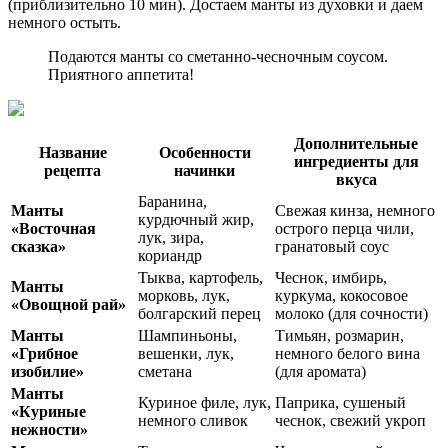
(приблизительно 10 мин). Достаем манты из духовки и даем
немного остыть.
Подаются манты со сметанно-чесночным соусом.
Приятного аппетита!
Дополнительные
Название
Особенности
ингредиенты для
рецепта
начинки
вкуса
Баранина,
Манты
Свежая кинза, немного
курдючный жир,
«Восточная
острого перца чили,
лук, зира,
сказка»
гранатовый соус
кориандр
Тыква, картофель,
Чеснок, имбирь,
Манты
морковь, лук,
куркума, кокосовое
«Овощной рай»
болгарский перец
молоко (для сочности)
Манты
Шампиньоны,
Тимьян, розмарин,
«Грибное
вешенки, лук,
немного белого вина
изобилие»
сметана
(для аромата)
Манты
Куриное филе, лук,
Паприка, сушеный
«Куриные
немного сливок
чеснок, свежий укроп
нежности»