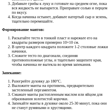
Добавьте грибы к луку и готовьте на среднем огне, пока
вся жидкость не выпарится. Приправьте солью и перцем
по вкусу.
Когда начинка остынет, добавьте натертый сыр и зелень,
тщательно перемешайте.
Формирование мантов:
Раскатайте тесто в тонкий пласт и нарежьте его на
квадраты размером примерно 10×10 см.
В центр каждого квадрата положите 1-2 столовые ложки
начинки.
Сложите тесто по диагонали, соединяя
противоположные углы, и тщательно защипите края,
чтобы начинка не вытекла во время запекания.
Запекание:
Разогрейте духовку до 180°C.
Выложите манты на противень, предварительно
застеленный пергаментом.
Смажьте манты растопленным маслом или яйцом для
образования золотистой корочки.
Запекайте манты в духовке около 25-30 минут, пока они
не станут румяными и хрустящими.