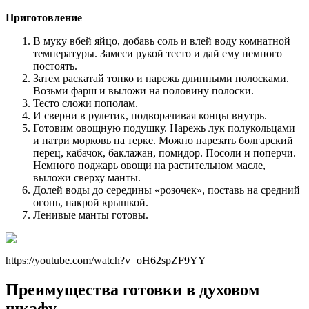
Приготовление
В муку вбей яйцо, добавь соль и влей воду комнатной
температуры. Замеси рукой тесто и дай ему немного
постоять.
Затем раскатай тонко и нарежь длинными полосками.
Возьми фарш и выложи на половину полоски.
Тесто сложи пополам.
И сверни в рулетик, подворачивая концы внутрь.
Готовим овощную подушку. Нарежь лук полукольцами
и натри морковь на терке. Можно нарезать болгарский
перец, кабачок, баклажан, помидор. Посоли и поперчи.
Немного поджарь овощи на растительном масле,
выложи сверху манты.
Долей воды до середины «розочек», поставь на средний
огонь, накрой крышкой.
Ленивые манты готовы.
https://youtube.com/watch?v=oH62spZF9YY
Преимущества готовки в духовом
шкафу