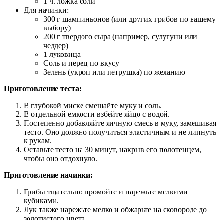
1 ч. ложка соли
Для начинки:
300 г шампиньонов (или других грибов по вашему
выбору)
200 г твердого сыра (например, сулугуни или
чеддер)
1 луковица
Соль и перец по вкусу
Зелень (укроп или петрушка) по желанию
Приготовление теста:
В глубокой миске смешайте муку и соль.
В отдельной емкости взбейте яйцо с водой.
Постепенно добавляйте яичную смесь в муку, замешивая
тесто. Оно должно получиться эластичным и не липнуть
к рукам.
Оставьте тесто на 30 минут, накрыв его полотенцем,
чтобы оно отдохнуло.
Приготовление начинки:
Грибы тщательно промойте и нарежьте мелкими
кубиками.
Лук также нарежьте мелко и обжарьте на сковороде до
золотистого цвета.