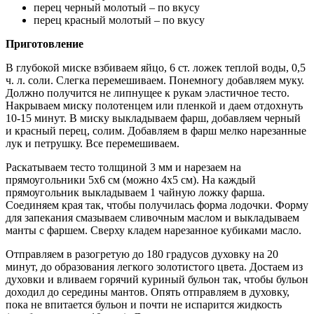
перец черный молотый – по вкусу
перец красный молотый – по вкусу
Приготовление
В глубокой миске взбиваем яйцо, 6 ст. ложек теплой воды, 0,5
ч. л. соли. Слегка перемешиваем. Понемногу добавляем муку.
Должно получится не липнущее к рукам эластичное тесто.
Накрываем миску полотенцем или пленкой и даем отдохнуть
10-15 минут. В миску выкладываем фарш, добавляем черный
и красный перец, солим. Добавляем в фарш мелко нарезанные
лук и петрушку. Все перемешиваем.
Раскатываем тесто толщиной 3 мм и нарезаем на
прямоугольники 5х6 см (можно 4х5 см). На каждый
прямоугольник выкладываем 1 чайную ложку фарша.
Соединяем края так, чтобы получилась форма лодочки. Форму
для запекания смазываем сливочным маслом и выкладываем
манты с фаршем. Сверху кладем нарезанное кубиками масло.
Отправляем в разогретую до 180 градусов духовку на 20
минут, до образования легкого золотистого цвета. Достаем из
духовки и вливаем горячий куриный бульон так, чтобы бульон
доходил до середины мантов. Опять отправляем в духовку,
пока не впитается бульон и почти не испарится жидкость