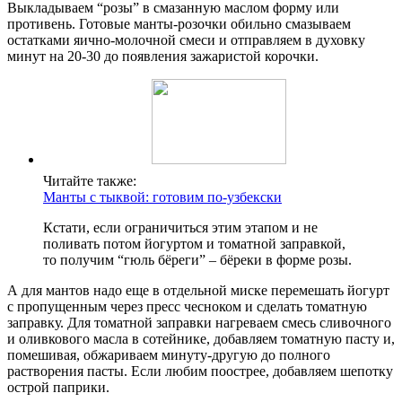
Выкладываем “розы” в смазанную маслом форму или
противень. Готовые манты-розочки обильно смазываем
остатками яично-молочной смеси и отправляем в духовку
минут на 20-30 до появления зажаристой корочки.
Читайте также:
Манты с тыквой: готовим по-узбекски
Кстати, если ограничиться этим этапом и не
поливать потом йогуртом и томатной заправкой,
то получим “гюль бёреги” – бёреки в форме розы.
А для мантов надо еще в отдельной миске перемешать йогурт
с пропущенным через пресс чесноком и сделать томатную
заправку. Для томатной заправки нагреваем смесь сливочного
и оливкового масла в сотейнике, добавляем томатную пасту и,
помешивая, обжариваем минуту-другую до полного
растворения пасты. Если любим поострее, добавляем шепотку
острой паприки.