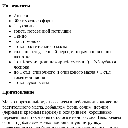
Ингредиенты:
2 юфки
300 г мясного фарша
1 луковица
горсть порезанной петрушки
1 яйцо
1/2 ст. молока
1 ст.л. растительного масла
соль по вкусу, черный перец и острая паприка по
щепотке
1 ст. йогурта (или нежирной сметаны) + 2-3 зубчика
чеснока
по 1 ст.л. сливочного и оливкового масла + 1 ст.л.
томатной пасты
1 ст.л. сухой мяты
Приготовление
Мелко порезанный лук пассеруем в небольшом количестве
растительного масла, добавляем фарш, солим, перчим
(черным и красным перцем) и обжариваем, хорошенько
перемешивая, так чтобы осталось немного сока. Выключаем
огонь и добавляем мелко покрошенную петрушку.
Перемешиваем, пробуем на соль и оставляем нашу начинку