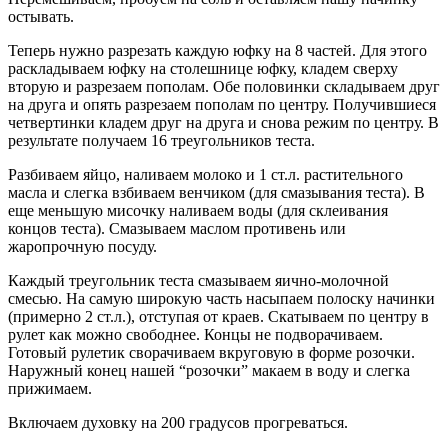
остывать.
Теперь нужно разрезать каждую юфку на 8 частей. Для этого
раскладываем юфку на столешнице юфку, кладем сверху
вторую и разрезаем пополам. Обе половинки складываем друг
на друга и опять разрезаем пополам по центру. Получившиеся
четвертинки кладем друг на друга и снова режим по центру. В
результате получаем 16 треугольников теста.
Разбиваем яйцо, наливаем молоко и 1 ст.л. растительного
масла и слегка взбиваем венчиком (для смазывания теста). В
еще меньшую мисочку наливаем воды (для склеивания
концов теста). Смазываем маслом противень или
жаропрочную посуду.
Каждый треугольник теста смазываем яично-молочной
смесью. На самую широкую часть насыпаем полоску начинки
(примерно 2 ст.л.), отступая от краев. Скатываем по центру в
рулет как можно свободнее. Концы не подворачиваем.
Готовый рулетик сворачиваем вкруговую в форме розочки.
Наружный конец нашей “розочки” макаем в воду и слегка
прижимаем.
Включаем духовку на 200 градусов прогреваться.