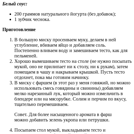
Белый соус:
200 граммов натурального йогурта (без добавок);
1 зубчик чеснока.
Приготовление
В большую миску просеиваем муку, делаем в ней
углубление, вбиваем яйцо и добавляем соль.
Постепенно вливаем воду и замешиваем тесто, как для
пельменей.
Хорошо вымешиваем тесто на столе (не нужно посыпать
мукой, оно не прилипает ни к столу, ни к рукам), затем
помещаем в чашу и накрываем крышкой. Пусть тесто
отдохнет, пока мы готовим начинку.
В миску с фаршем (в этот раз у меня говяжий, но можно
использовать смесь говядины и свинины) добавляем
мелко нарезанный лук, который можно измельчить в
блендере или на мясорубке. Солим и перчим по вкусу,
тщательно перемешиваем.
Совет. Для более насыщенного аромата в фарш
можно добавить зелень укропа или петрушки.
Посыпаем стол мукой, выкладываем тесто и