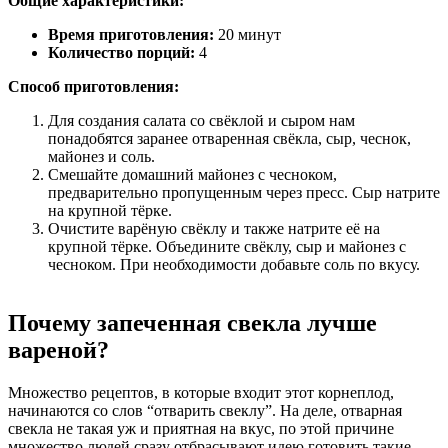
Общие характеристики:
Время приготовления:
20 минут
Количество порций:
4
Способ приготовления:
Для создания салата со свёклой и сыром нам
понадобятся заранее отваренная свёкла, сыр, чеснок,
майонез и соль.
Смешайте домашний майонез с чесноком,
предварительно пропущенным через пресс. Сыр натрите
на крупной тёрке.
Очистите варёную свёклу и также натрите её на
крупной тёрке. Объедините свёклу, сыр и майонез с
чесноком. При необходимости добавьте соль по вкусу.
Почему запеченная свекла лучше
вареной?
Множество рецептов, в которые входит этот корнеплод,
начинаются со слов “отварить свеклу”. На деле, отварная
свекла не такая уж и приятная на вкус, по этой причине
множество людей сразу отбрасывают идею готовить такие