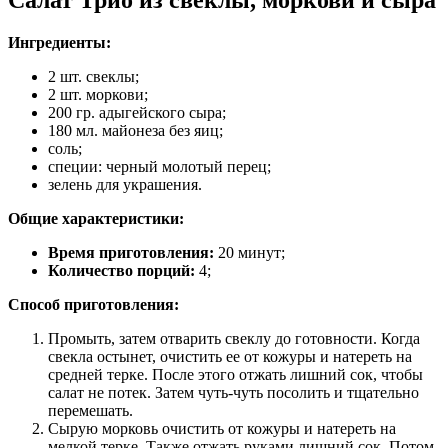
Салат Трио из свеклы, моркови и сыра
Ингредиенты:
2 шт. свеклы;
2 шт. моркови;
200 гр. адыгейского сыра;
180 мл. майонеза без яиц;
соль;
специи: черный молотый перец;
зелень для украшения.
Общие характеристики:
Время приготовления:
20 минут;
Количество порций:
4;
Способ приготовления:
Промыть, затем отварить свеклу до готовности. Когда
свекла остынет, очистить ее от кожуры и натереть на
средней терке. После этого отжать лишний сок, чтобы
салат не потек. Затем чуть-чуть посолить и тщательно
перемешать.
Сырую морковь очистить от кожуры и натереть на
мелкой терке. Также отжать руками лишний сок. Потом