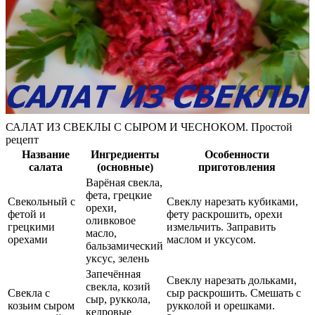
САЛАТ ИЗ СВЕКЛЫ С СЫРОМ И ЧЕСНОКОМ. Простой
рецепт
Название
Ингредиенты
Особенности
салата
(основные)
приготовления
Варёная свекла,
фета, грецкие
Свекольный с
Свеклу нарезать кубиками,
орехи,
фетой и
фету раскрошить, орехи
оливковое
грецкими
измельчить. Заправить
масло,
орехами
маслом и уксусом.
бальзамический
уксус, зелень
Запечённая
Свеклу нарезать дольками,
свекла, козий
Свекла с
сыр раскрошить. Смешать с
сыр, руккола,
козьим сыром
рукколой и орешками.
кедровые