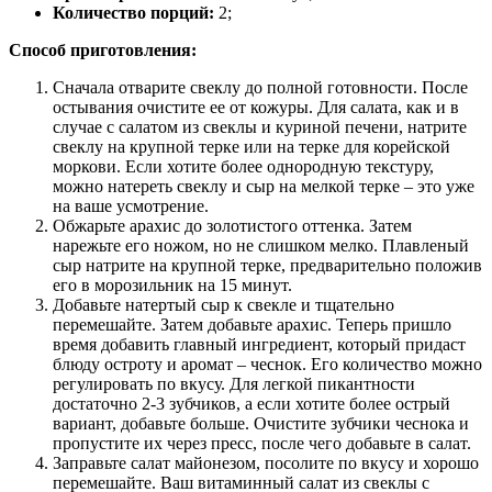
Количество порций:
2;
Способ приготовления:
Сначала отварите свеклу до полной готовности. После
остывания очистите ее от кожуры. Для салата, как и в
случае с салатом из свеклы и куриной печени, натрите
свеклу на крупной терке или на терке для корейской
моркови. Если хотите более однородную текстуру,
можно натереть свеклу и сыр на мелкой терке – это уже
на ваше усмотрение.
Обжарьте арахис до золотистого оттенка. Затем
нарежьте его ножом, но не слишком мелко. Плавленый
сыр натрите на крупной терке, предварительно положив
его в морозильник на 15 минут.
Добавьте натертый сыр к свекле и тщательно
перемешайте. Затем добавьте арахис. Теперь пришло
время добавить главный ингредиент, который придаст
блюду остроту и аромат – чеснок. Его количество можно
регулировать по вкусу. Для легкой пикантности
достаточно 2-3 зубчиков, а если хотите более острый
вариант, добавьте больше. Очистите зубчики чеснока и
пропустите их через пресс, после чего добавьте в салат.
Заправьте салат майонезом, посолите по вкусу и хорошо
перемешайте. Ваш витаминный салат из свеклы с