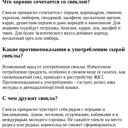
Что хорошо сочетается со свёклой?
Свекла прекрасно сочетается с перцем, кориандром, тмином,
укропом, имбирем, гвоздикой, шалфеем, мускатным орехом,
карри, душистым перцем и даже корицей и ванилином. Для
моркови подойдут петрушка, базилик, карри, лук, шалфей и
тмин. Для более экзотического вкуса добавьте корицу,
мускатный орех или имбирь.
Какие противопоказания к употреблению сырой
свеклы?
Возможный вред от употребления свеклы. Избыточное
потребление продукта, особенно в свежем виде (в салатах, как
свежевыжатый сок), приводит к расстройству ЖКТ.
Противопоказания к употреблению – гастрит, колит, язва
желудка и двенадцатиперстной кишки.
С чем дружит свекла?
Свекла прекрасно чувствует себя рядом с перцами и
баклажанами, луком, чесноком, огурчиками, кабачками и в
междурядьях молодого горошка. Не сажайте свеклу на место
редиса или редьки; корнеплод не сможет сформироваться.