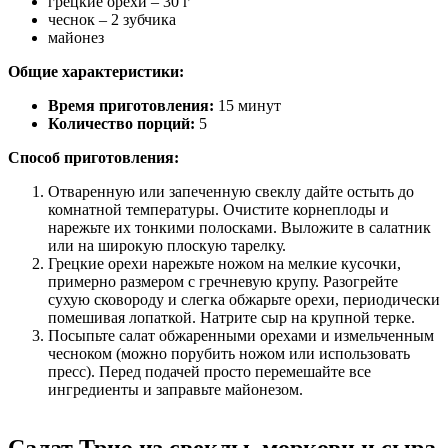
грецкие орехи – 30 г
чеснок – 2 зубчика
майонез
Общие характеристики:
Время приготовления:
15 минут
Количество порций:
5
Способ приготовления:
Отваренную или запеченную свеклу дайте остыть до
комнатной температуры. Очистите корнеплоды и
нарежьте их тонкими полосками. Выложите в салатник
или на широкую плоскую тарелку.
Грецкие орехи нарежьте ножом на мелкие кусочки,
примерно размером с гречневую крупу. Разогрейте
сухую сковороду и слегка обжарьте орехи, периодически
помешивая лопаткой. Натрите сыр на крупной терке.
Посыпьте салат обжаренными орехами и измельченным
чесноком (можно порубить ножом или использовать
пресс). Перед подачей просто перемешайте все
ингредиенты и заправьте майонезом.