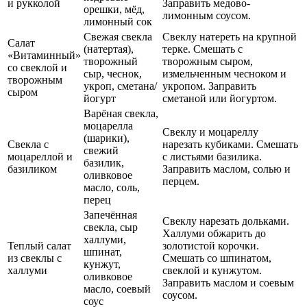
и рукколой
Заправить медово-
орешки, мёд,
лимонным соусом.
лимонный сок
Свежая свекла
Свеклу натереть на крупной
Салат
(натертая),
терке. Смешать с
«Витаминный»
творожный
творожным сыром,
со свеклой и
сыр, чеснок,
измельченным чесноком и
творожным
укроп, сметана/
укропом. Заправить
сыром
йогурт
сметаной или йогуртом.
Варёная свекла,
моцарелла
Свеклу и моцареллу
(шарики),
Свекла с
нарезать кубиками. Смешать
свежий
моцареллой и
с листьями базилика.
базилик,
базиликом
Заправить маслом, солью и
оливковое
перцем.
масло, соль,
перец
Запечённая
Свеклу нарезать дольками.
свекла, сыр
Халлуми обжарить до
халлуми,
Теплый салат
золотистой корочки.
шпинат,
из свеклы с
Смешать со шпинатом,
кунжут,
халлуми
свеклой и кунжутом.
оливковое
Заправить маслом и соевым
масло, соевый
соусом.
соус