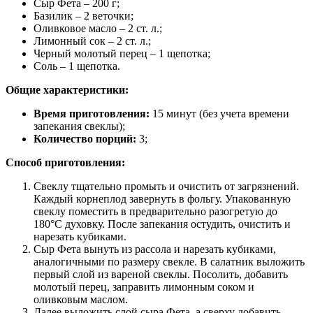
Сыр Фета – 200 г;
Базилик – 2 веточки;
Оливковое масло – 2 ст. л.;
Лимонный сок – 2 ст. л.;
Черный молотый перец – 1 щепотка;
Соль – 1 щепотка.
Общие характеристики:
Время приготовления:
15 минут (без учета времени
запекания свеклы);
Количество порций:
3;
Способ приготовления:
Свеклу тщательно промыть и очистить от загрязнений.
Каждый корнеплод завернуть в фольгу. Упакованную
свеклу поместить в предварительно разогретую до
180°C духовку. После запекания остудить, очистить и
нарезать кубиками.
Сыр Фета вынуть из рассола и нарезать кубиками,
аналогичными по размеру свекле. В салатник выложить
первый слой из вареной свеклы. Посолить, добавить
молотый перец, заправить лимонным соком и
оливковым маслом.
Далее выложить слой сыра Фета, а сверху добавить