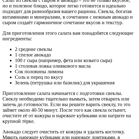
Салат из свеклы с сыром и авокадо – это не только вкусное,
но и полезное блюдо, которое легко готовится и идеально
подходит для разнообразия вашего рациона. Свекла, богатая
витаминами и минералами, в сочетании с нежным авокадо и
сыром создаёт гармоничное сочетание вкусов и текстур.
Для приготовления этого салата вам понадобятся следующие
ингредиенты:
2 средние свеклы
1 спелое авокадо
100 г сыра (например, фета или козьего сыра)
1 столовая ложка оливкового масла
Сок половины лимона
Соль и перец по вкусу
Зелень (петрушка или базилик) для украшения
Приготовление салата начинается с подготовки свеклы.
Свеклу необходимо тщательно вымыть, затем отварить или
запечь до готовности. Если вы решите варить свеклу, то это
займет около 40-50 минут. После того как свекла остынет,
очистите её от кожуры и нарежьте кубиками или натрите на
крупной тёрке.
Авокадо следует очистить от кожуры и удалить косточку.
Мякоть нарежьте кубиками или нарежьте ломтиками, в