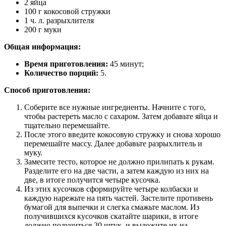
2 яйца
100 г кокосовой стружки
1 ч. л. разрыхлителя
200 г муки
Общая информация:
Время приготовления:
45 минут;
Количество порций:
5.
Способ приготовления:
Соберите все нужные ингредиенты. Начните с того,
чтобы растереть масло с сахаром. Затем добавьте яйца и
тщательно перемешайте.
После этого введите кокосовую стружку и снова хорошо
перемешайте массу. Далее добавьте разрыхлитель и
муку.
Замесите тесто, которое не должно прилипать к рукам.
Разделите его на две части, а затем каждую из них на
две, в итоге получится четыре кусочка.
Из этих кусочков сформируйте четыре колбаски и
каждую нарежьте на пять частей. Застелите противень
бумагой для выпечки и слегка смажьте маслом. Из
получившихся кусочков скатайте шарики, в итоге
должно получиться 20 штук, и выложите их на