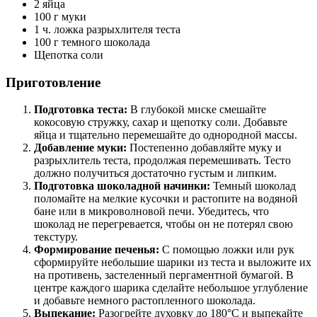
2 яйца
100 г муки
1 ч. ложка разрыхлителя теста
100 г темного шоколада
Щепотка соли
Приготовление
Подготовка теста:
В глубокой миске смешайте
кокосовую стружку, сахар и щепотку соли. Добавьте
яйца и тщательно перемешайте до однородной массы.
Добавление муки:
Постепенно добавляйте муку и
разрыхлитель теста, продолжая перемешивать. Тесто
должно получиться достаточно густым и липким.
Подготовка шоколадной начинки:
Темный шоколад
поломайте на мелкие кусочки и растопите на водяной
бане или в микроволновой печи. Убедитесь, что
шоколад не перегревается, чтобы он не потерял свою
текстуру.
Формирование печенья:
С помощью ложки или рук
сформируйте небольшие шарики из теста и выложите их
на противень, застеленный пергаментной бумагой. В
центре каждого шарика сделайте небольшое углубление
и добавьте немного растопленного шоколада.
Выпекание:
Разогрейте духовку до 180°C и выпекайте