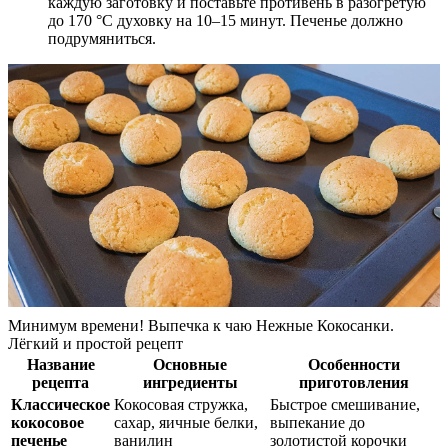
каждую заготовку и поставьте противень в разогретую
до 170 °C духовку на 10–15 минут. Печенье должно
подрумяниться.
Минимум времени! Выпечка к чаю Нежные Кокосанки.
Лёгкий и простой рецепт
Название
Основные
Особенности
рецепта
ингредиенты
приготовления
Классическое
Кокосовая стружка,
Быстрое смешивание,
кокосовое
сахар, яичные белки,
выпекание до
печенье
ванилин
золотистой корочки