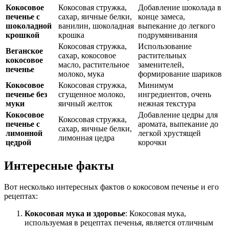
Кокосовое
Кокосовая стружка,
Добавление шоколада в
печенье с
сахар, яичные белки,
конце замеса,
шоколадной
ванилин, шоколадная
выпекание до легкого
крошкой
крошка
подрумянивания
Кокосовая стружка,
Использование
Веганское
сахар, кокосовое
растительных
кокосовое
масло, растительное
заменителей,
печенье
молоко, мука
формирование шариков
Кокосовое
Кокосовая стружка,
Минимум
печенье без
сгущенное молоко,
ингредиентов, очень
муки
яичный желток
нежная текстура
Кокосовое
Добавление цедры для
Кокосовая стружка,
печенье с
аромата, выпекание до
сахар, яичные белки,
лимонной
легкой хрустящей
лимонная цедра
цедрой
корочки
Интересные факты
Вот несколько интересных фактов о кокосовом печенье и его
рецептах:
Кокосовая мука и здоровье
: Кокосовая мука,
используемая в рецептах печенья, является отличным