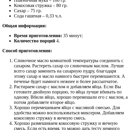
Пшеничная мука – 100 гр.
Кокосовая стружка – 80 гр.
Сахар – 75 гр.
Сода гашеная – 0,33 ч.л.
Общая информация:
Время приготовления:
35 минут;
Количество порций
4.
Способ приготовления:
Сливочное масло комнатной температуры соединить с
сахаром. Растереть сахар со сливочным маслом. Лучше
всего сахар заменить на сахарную пудру, благодаря
этому сахар и масло намного быстрее перемешаются. А
печенье будет намного нежнее и более рассыпчатое.
Растираем сахар с маслом и добавляем яйца. Если Вы
готовите двойную порцию, то яйца лучше вбивать по
одному. Вбили яйцо, хорошо перемешали его с маслом, а
потом добавляете второе яйцо.
Хорошо перемешиваем яйцо с масляной смесью. Для
удобства можно воспользоваться миксером. Добавляем
кокосовую стружку в яичную смесь.
Хорошо размешиваем кокосовую стружку и яичную
смесь. Если есть время, то можно дать тесту немного