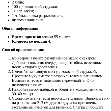
2 яйца;
100 гр. кокосовой стружки;
110 гр. муки;
1 чайная ложка разрыхлителя;
щепотка ванилина.
Общая информация:
Время приготовления:
55 минут;
Количество порций
4.
Способ приготовления:
Миксером взбейте размягчённое масло с сахаром.
Добавьте соль и по очереди введите яйца, вспенивая
после каждого добавления.
Смешайте масляную массу с кокосовой стружкой.
Просейте муку вместе с разрыхлителем и ванилином.
Всыпьте в тесто и тщательно перемешайте. Оно
получится вязким.
Накройте массу плёнкой и уберите в холодильник на
30–40 минут.
Сформируйте из теста небольшие шарики. Выложите их
на расстоянии 2–3 см друг от друга на противень,
застеленный бумагой для выпечки. Слегка сплющите