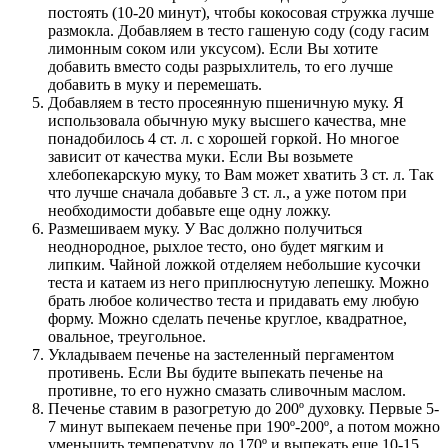
постоять (10-20 минут), чтобы кокосовая стружка лучше
размокла. Добавляем в тесто гашеную соду (соду гасим
лимонным соком или уксусом). Если Вы хотите
добавить вместо соды разрыхлитель, то его лучше
добавить в муку и перемешать.
Добавляем в тесто просеянную пшеничную муку. Я
использовала обычную муку высшего качества, мне
понадобилось 4 ст. л. с хорошей горкой. Но многое
зависит от качества муки. Если Вы возьмете
хлебопекарскую муку, то Вам может хватить 3 ст. л. Так
что лучше сначала добавьте 3 ст. л., а уже потом при
необходимости добавьте еще одну ложку.
Размешиваем муку. У Вас должно получиться
неоднородное, рыхлое тесто, оно будет мягким и
липким. Чайной ложкой отделяем небольшие кусочки
теста и катаем из него приплюснутую лепешку. Можно
брать любое количество теста и придавать ему любую
форму. Можно сделать печенье круглое, квадратное,
овальное, треугольное.
Укладываем печенье на застеленный пергаментом
противень. Если Вы будите выпекать печенье на
противне, то его нужно смазать сливочным маслом.
Печенье ставим в разогретую до 200º духовку. Первые 5-
7 минут выпекаем печенье при 190º-200º, а потом можно
уменьшить температуру до 170º и выпекать еще 10-15