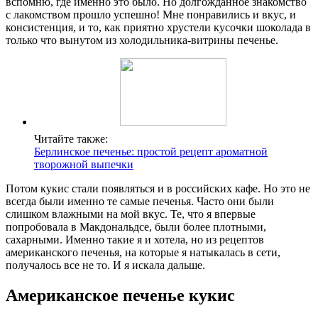
вспомню, где именно это было. Но долгожданное знакомство
с лакомством прошло успешно! Мне понравились и вкус, и
консистенция, и то, как приятно хрустели кусочки шоколада в
только что вынутом из холодильника-витрины печенье.
Читайте также:
Берлинское печенье: простой рецепт ароматной
творожной выпечки
Потом кукис стали появляться и в российских кафе. Но это не
всегда были именно те самые печенья. Часто они были
слишком влажными на мой вкус. Те, что я впервые
попробовала в Макдональдсе, были более плотными,
сахарными. Именно такие я и хотела, но из рецептов
американского печенья, на которые я натыкалась в сети,
получалось все не то. И я искала дальше.
Американское печенье кукис