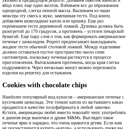
указано в предыдущем рецепте. Добавим пакетик ванили и
яйцо плюс еще один желток. Взбиваем все до образования
однородной, слегка пенной массы. Выливаем из чаши
миксера эту смесь к муке, замешивая тесто. Под конец
добавляем шоколадные капли или крошку. Еще раз
перемешаем тесто деревянной ложкой. Духовка должна быть
разогретой до 170 градусов, а противень – устелен пекарской
бумагой. Еще пару слов о том, как формировать американское
печенье с шоколадом. Рецепт предписывает выкладывать
жидкое тесто обычной столовой ложкой. Между изделиями
должно оставаться пустое пространство около семи
сантиметров, поскольку печенья растекутся в процессе
приготовления. Вытаскиваем противень, когда края слегка
подрумянятся. Через несколько минут можно переложить
изделия на решетку для остывания.
Cookies with chocolate chips
Наиболее популярный вид кукисов – американское печенье с
кусочками шоколада. Эти тонкие капли из застывшего какао
продаются в качестве полуфабриката в любой лавочке.
Кстати, американцы любят вместо чоколайт чипс употреблять
в данном виде выпечки и драже M&Ms. Выглядит такое
печенье ярко и нарядно, что очень нравится детям. Если вам
не посчастливится купить «капли», а использовать драже вы