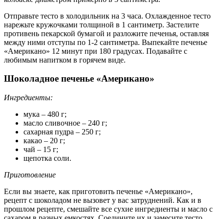
Отправьте тесто в холодильник на 3 часа. Охлажденное тесто
нарежьте кружочками толщиной в 1 сантиметр. Застелите
противень пекарской бумагой и разложите печенья, оставляя
между ними отступы по 1-2 сантиметра. Выпекайте печенье
«Американо» 12 минут при 180 градусах. Подавайте с
любимым напитком в горячем виде.
Шоколадное печенье «Американо»
Ингредиенты:
мука – 480 г;
масло сливочное – 240 г;
сахарная пудра – 250 г;
какао – 20 г;
чай – 15 г;
щепотка соли.
Приготовление
Если вы знаете, как приготовить печенье «Американо»,
рецепт с шоколадом не вызовет у вас затруднений. Как и в
прошлом рецепте, смешайте все сухие ингредиенты и масло с
сахаром в разных емкостях. Соедините их и замесите тесто.