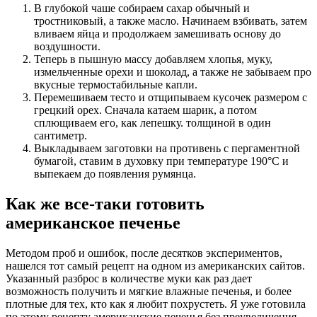
В глубокой чаше собираем сахар обычный и
тростниковый, а также масло. Начинаем взбивать, затем
вливаем яйца и продолжаем замешивать основу до
воздушности.
Теперь в пышную массу добавляем хлопья, муку,
измельченные орехи и шоколад, а также не забываем про
вкусные термостабильные капли.
Перемешиваем тесто и отщипываем кусочек размером с
грецкий орех. Сначала катаем шарик, а потом
сплющиваем его, как лепешку. толщиной в один
сантиметр.
Выкладываем заготовки на противень с пергаментной
бумагой, ставим в духовку при температуре 190°С и
выпекаем до появления румянца.
Как же все-таки готовить
американское печенье
Методом проб и ошибок, после десятков экспериментов,
нашелся тот самый рецепт на одном из американских сайтов.
Указанный разброс в количестве муки как раз дает
возможность получить и мягкие влажные печенья, и более
плотные для тех, кто как я любит похрустеть. Я уже готовила
по этому рецепту американские печенья без преувеличения