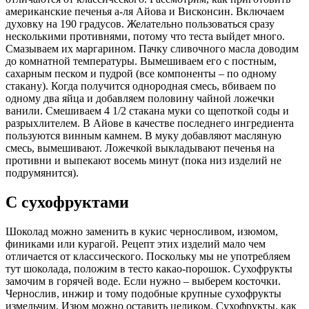
американские печенья а-ля Айова и Висконсин. Включаем
духовку на 190 градусов. Желательно пользоваться сразу
несколькими противнями, потому что теста выйдет много.
Смазываем их маргарином. Пачку сливочного масла доводим
до комнатной температуры. Вымешиваем его с постным,
сахарным песком и пудрой (все компоненты – по одному
стакану). Когда получится однородная смесь, вбиваем по
одному два яйца и добавляем половину чайной ложечки
ванили. Смешиваем 4 1/2 стакана муки со щепоткой соды и
разрыхлителем. В Айове в качестве последнего ингредиента
пользуются винным камнем. В муку добавляют масляную
смесь, вымешивают. Ложечкой выкладывают печенья на
противни и выпекают восемь минут (пока низ изделий не
подрумянится).
С сухофруктами
Шоколад можно заменить в кукис черносливом, изюмом,
финиками или курагой. Рецепт этих изделий мало чем
отличается от классического. Поскольку мы не употребляем
тут шоколада, положим в тесто какао-порошок. Сухофрукты
замочим в горячей воде. Если нужно – выберем косточки.
Чернослив, инжир и тому подобные крупные сухофрукты
измельчим. Изюм можно оставить целиком. Сухофрукты, как