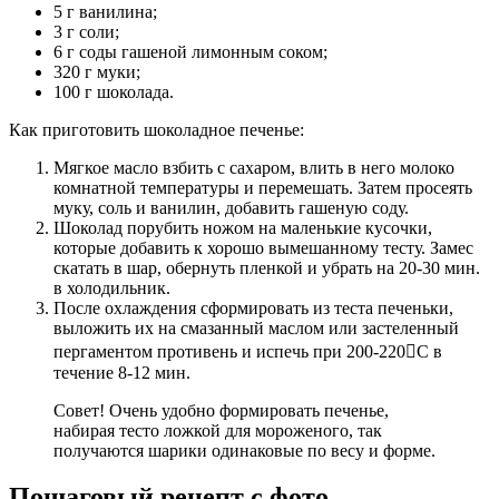
5 г ванилина;
3 г соли;
6 г соды гашеной лимонным соком;
320 г муки;
100 г шоколада.
Как приготовить шоколадное печенье:
Мягкое масло взбить с сахаром, влить в него молоко
комнатной температуры и перемешать. Затем просеять
муку, соль и ванилин, добавить гашеную соду.
Шоколад порубить ножом на маленькие кусочки,
которые добавить к хорошо вымешанному тесту. Замес
скатать в шар, обернуть пленкой и убрать на 20-30 мин.
в холодильник.
После охлаждения сформировать из теста печеньки,
выложить их на смазанный маслом или застеленный
пергаментом противень и испечь при 200-220С в
течение 8-12 мин.
Совет! Очень удобно формировать печенье,
набирая тесто ложкой для мороженого, так
получаются шарики одинаковые по весу и форме.
Пошаговый рецепт с фото