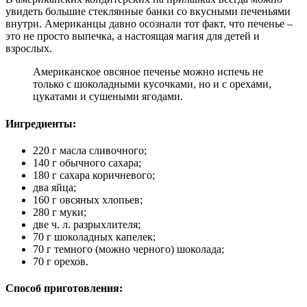
увидеть большие стеклянные банки со вкусными печеньями
внутри. Американцы давно осознали тот факт, что печенье –
это не просто выпечка, а настоящая магия для детей и
взрослых.
Американское овсяное печенье можно испечь не
только с шоколадными кусочками, но и с орехами,
цукатами и сушеными ягодами.
Ингредиенты:
220 г масла сливочного;
140 г обычного сахара;
180 г сахара коричневого;
два яйца;
160 г овсяных хлопьев;
280 г муки;
две ч. л. разрыхлителя;
70 г шоколадных капелек;
70 г темного (можно черного) шоколада;
70 г орехов.
Способ приготовления: