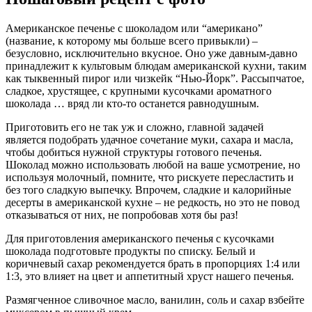
Американское печенье с шоколадом или “американо”
(название, к которому мы больше всего привыкли) –
безусловно, исключительно вкусное. Оно уже давным-давно
принадлежит к культовым блюдам американской кухни, таким
как тыквенный пирог или чизкейк “Нью-Йорк”. Рассыпчатое,
сладкое, хрустящее, с крупными кусочками ароматного
шоколада … вряд ли кто-то останется равнодушным.
Приготовить его не так уж и сложно, главной задачей
является подобрать удачное сочетание муки, сахара и масла,
чтобы добиться нужной структуры готового печенья.
Шоколад можно использовать любой на ваше усмотрение, но
используя молочный, помните, что рискуете пересластить и
без того сладкую выпечку. Впрочем, сладкие и калорийные
десерты в американской кухне – не редкость, но это не повод
отказываться от них, не попробовав хотя бы раз!
Для приготовления американского печенья с кусочками
шоколада подготовьте продукты по списку. Белый и
коричневый сахар рекомендуется брать в пропорциях 1:4 или
1:3, это влияет на цвет и аппетитный хруст нашего печенья.
Размягченное сливочное масло, ванилин, соль и сахар взбейте