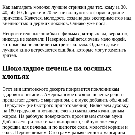
Как выглядеть моложе: лучшие стрижки для тех, кому за 30,
40, 50, 60 Девушки в 20 лет не волнуются о форме и длине
прически. Кажется, молодость создана для экспериментов над
внешностью и дерзких локонов. Однако уже посл.
Непростительные ошибки в фильмах, которых вы, вероятно,
никогда не замечали Наверное, найдется очень мало людей,
которые бы не любили смотреть фильмы. Однако даже в
лучшем кино встречаются ошибки, которые могут заметить
зрител.
Шоколадное печенье на овсяных
хлопьях
Этот вид штатовского десерта понравится поклонникам
здорового питания. Американское овсяное печенье рецепт
предлагает делать с маргарином, а к муке добавить обычный
«Геркулес» (не быстрого приготовления). Включаем духовку
на 180 градусов, противень слегка смазываем кулинарным
жиром. На рабочую поверхность просеиваем стакан муки.
Добавляем три ложки какао-порошка, чайную ложечку
порошка для печенья, и по щепотке соли, молотой корицы и
соды. Перемешиваем. Сто грамм размягченного маргарина