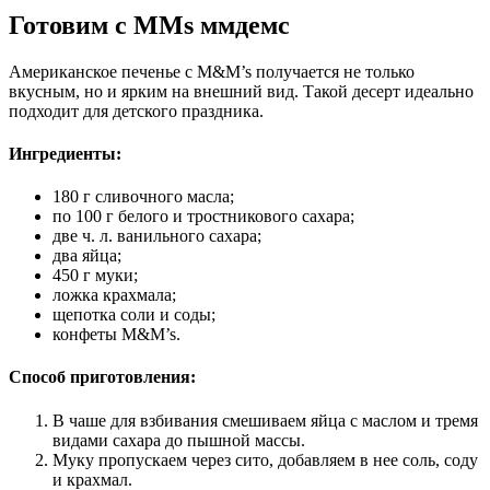
Готовим с MMs ммдемс
Американское печенье с M&M’s получается не только
вкусным, но и ярким на внешний вид. Такой десерт идеально
подходит для детского праздника.
Ингредиенты:
180 г сливочного масла;
по 100 г белого и тростникового сахара;
две ч. л. ванильного сахара;
два яйца;
450 г муки;
ложка крахмала;
щепотка соли и соды;
конфеты M&M’s.
Способ приготовления:
В чаше для взбивания смешиваем яйца с маслом и тремя
видами сахара до пышной массы.
Муку пропускаем через сито, добавляем в нее соль, соду
и крахмал.