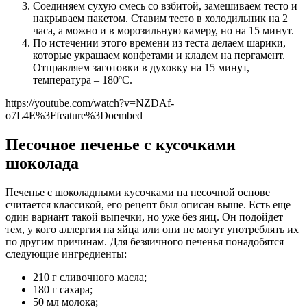
Соединяем сухую смесь со взбитой, замешиваем тесто и
накрываем пакетом. Ставим тесто в холодильник на 2
часа, а можно и в морозильную камеру, но на 15 минут.
По истечении этого времени из теста делаем шарики,
которые украшаем конфетами и кладем на пергамент.
Отправляем заготовки в духовку на 15 минут,
температура – 180ºС.
https://youtube.com/watch?v=NZDAf-
o7L4E%3Ffeature%3Doembed
Песочное печенье с кусочками
шоколада
Печенье с шоколадными кусочками на песочной основе
считается классикой, его рецепт был описан выше. Есть еще
один вариант такой выпечки, но уже без яиц. Он подойдет
тем, у кого аллергия на яйца или они не могут употреблять их
по другим причинам. Для безяичного печенья понадобятся
следующие ингредиенты:
210 г сливочного масла;
180 г сахара;
50 мл молока;