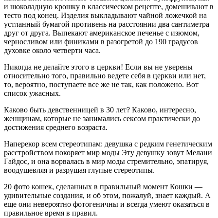
и шоколадную крошку в классическом рецепте, домешивают в
тесто под конец. Изделия выкладывают чайной ложечкой на
устланный бумагой противень на расстоянии два сантиметра
друг от друга. Выпекают американское печенье с изюмом,
черносливом или финиками в разогретой до 190 градусов
духовке около четверти часа.
Никогда не делайте этого в церкви! Если вы не уверены
относительно того, правильно ведете себя в церкви или нет,
то, вероятно, поступаете все же не так, как положено. Вот
список ужасных.
Каково быть девственницей в 30 лет? Каково, интересно,
женщинам, которые не занимались сексом практически до
достижения среднего возраста.
Наперекор всем стереотипам: девушка с редким генетическим
расстройством покоряет мир моды Эту девушку зовут Мелани
Гайдос, и она ворвалась в мир моды стремительно, эпатируя,
воодушевляя и разрушая глупые стереотипы.
20 фото кошек, сделанных в правильный момент Кошки —
удивительные создания, и об этом, пожалуй, знает каждый. А
еще они невероятно фотогеничны и всегда умеют оказаться в
правильное время в правил.