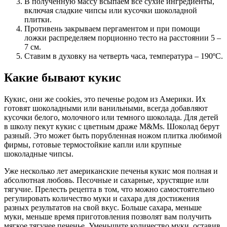
В полученную массу всыпаем все сухие ингредиенты,
включая сладкие чипсы или кусочки шоколадной
плитки.
Противень закрываем пергаментом и при помощи
ложки распределяем порционно тесто на расстоянии 5 –
7 см.
Ставим в духовку на четверть часа, температура – 190ºС.
Какие бывают кукис
Кукис, они же cookies, это печенье родом из Америки. Их
готовят шоколадными или ванильными, всегда добавляют
кусочки белого, молочного или темного шоколада. Для детей
в школу пекут кукис с цветным драже M&Ms. Шоколад берут
разный. Это может быть порубленная ножом плитка любимой
фирмы, готовые термостойкие капли или крупные
шоколадные чипсы.
Уже несколько лет американские печенья кукис моя полная и
абсолютная любовь. Песочные и сахарные, хрустящие или
тягучие. Прелесть рецепта в том, что можно самостоятельно
регулировать количество муки и сахара для достижения
разных результатов на свой вкус. Больше сахара, меньше
муки, меньше время приготовления позволят вам получить
мягкое тягучее печенье. Уменьшите количество муки, оставив