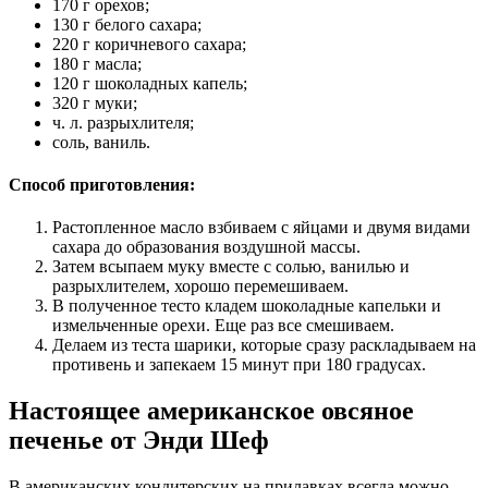
170 г орехов;
130 г белого сахара;
220 г коричневого сахара;
180 г масла;
120 г шоколадных капель;
320 г муки;
ч. л. разрыхлителя;
соль, ваниль.
Способ приготовления:
Растопленное масло взбиваем с яйцами и двумя видами
сахара до образования воздушной массы.
Затем всыпаем муку вместе с солью, ванилью и
разрыхлителем, хорошо перемешиваем.
В полученное тесто кладем шоколадные капельки и
измельченные орехи. Еще раз все смешиваем.
Делаем из теста шарики, которые сразу раскладываем на
противень и запекаем 15 минут при 180 градусах.
Настоящее американское овсяное
печенье от Энди Шеф
В американских кондитерских на прилавках всегда можно