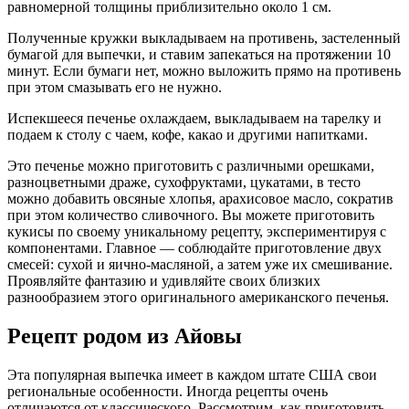
равномерной толщины приблизительно около 1 см.
Полученные кружки выкладываем на противень, застеленный
бумагой для выпечки, и ставим запекаться на протяжении 10
минут. Если бумаги нет, можно выложить прямо на противень
при этом смазывать его не нужно.
Испекшееся печенье охлаждаем, выкладываем на тарелку и
подаем к столу с чаем, кофе, какао и другими напитками.
Это печенье можно приготовить с различными орешками,
разноцветными драже, сухофруктами, цукатами, в тесто
можно добавить овсяные хлопья, арахисовое масло, сократив
при этом количество сливочного. Вы можете приготовить
кукисы по своему уникальному рецепту, экспериментируя с
компонентами. Главное — соблюдайте приготовление двух
смесей: сухой и яично-масляной, а затем уже их смешивание.
Проявляйте фантазию и удивляйте своих близких
разнообразием этого оригинального американского печенья.
Рецепт родом из Айовы
Эта популярная выпечка имеет в каждом штате США свои
региональные особенности. Иногда рецепты очень
отличаются от классического. Рассмотрим, как приготовить