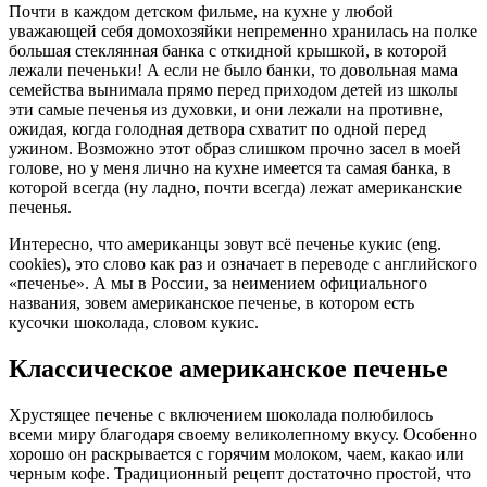
Почти в каждом детском фильме, на кухне у любой
уважающей себя домохозяйки непременно хранилась на полке
большая стеклянная банка с откидной крышкой, в которой
лежали печеньки! А если не было банки, то довольная мама
семейства вынимала прямо перед приходом детей из школы
эти самые печенья из духовки, и они лежали на противне,
ожидая, когда голодная детвора схватит по одной перед
ужином. Возможно этот образ слишком прочно засел в моей
голове, но у меня лично на кухне имеется та самая банка, в
которой всегда (ну ладно, почти всегда) лежат американские
печенья.
Интересно, что американцы зовут всё печенье кукис (eng.
cookies), это слово как раз и означает в переводе с английского
«печенье». А мы в России, за неимением официального
названия, зовем американское печенье, в котором есть
кусочки шоколада, словом кукис.
Классическое американское печенье
Хрустящее печенье с включением шоколада полюбилось
всеми миру благодаря своему великолепному вкусу. Особенно
хорошо он раскрывается с горячим молоком, чаем, какао или
черным кофе. Традиционный рецепт достаточно простой, что