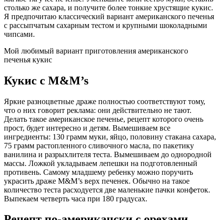
столько же сахара, и получите более тонкие хрустящие кукис.
Я предпочитаю классический вариант американского печенья
с рассыпчатым сахарным тестом и крупными шоколадными
чипсами.
Мой любимый вариант приготовления американского
печенья кукис
Кукис с M&M’s
Яркие разноцветные драже полностью соответствуют тому,
что о них говорит реклама: они действительно не тают.
Делать такое американское печенье, рецепт которого очень
прост, будет интересно и детям. Вымешиваем все
ингредиенты: 130 грамм муки, яйцо, половину стакана сахара,
75 грамм растопленного сливочного масла, по пакетику
ванилина и разрыхлителя теста. Вымешиваем до однородной
массы. Ложкой укладываем лепешки на подготовленный
противень. Самому младшему ребенку можно поручить
украсить драже M&M’s верх печенек. Обычно на такое
количество теста расходуется две маленькие пачки конфеток.
Выпекаем четверть часа при 180 градусах.
Рецепт по-американски с орехами