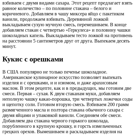
взбиваем с двумя видами сахара. Этот рецепт предлагает взять
равное количество – по половине стакана – белого и
коричневого. Добавляем в чашу миксера яйцо с пакетиком
ванили, продолжаем взбивать. Деревянной ложкой
выкладываем сухую мучную смесь, перемешиваем. В конце
добавляем стакан с четвертью «Геркулеса» и половину чашки
шоколадных капель. Выкладываем тесто ложкой на противень
на расстоянии 5 сантиметров друг от друга. Выпекаем десять
минут.
Кукис с орешками
В США популярно не только печенье шоколадное.
Американское кулинарное искусство позволяет выпекать
изделия и с орешками, и и изюмом, и даже арахисовым
маслом. В этом рецепте, как и в предыдущих, мы готовим две
смеси. Первая – сухая. К двум стаканам муки, добавляем
неполную чашку какао-порошка, три четвертых ложечки соды
и щепотку соли. Готовим вторую смесь. Взбиваем 200 грамм
размягченного масла и полтора стакана обычного сахара с
двумя яйцами и упаковкой ванили. Соединяем обе смеси.
Добавляем два стакана черного горького шоколада,
порубленного в крупную крошку, и горсть измельченных
грецких орехов. Вымешиваем и раскладываем изделия на