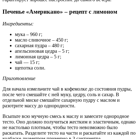
Печенье «Американо» – рецепт с лимоном
Ингредиенты:
мука – 960 г;
масло сливочное – 450 г;
сахарная пудра – 480 г;
апельсиновая цедра – 5 г;
лимонная цедра – 5 г;
чай — 15 г;
щепотка соли.
Приготовление
Для начала измельчите чай в кофемолке до состояния пудры,
после чего смешайте с ней муку, цедру, соль и сахар. В
отдельной миске смешайте сахарную пудру с маслом и
разотрите массу до однородности.
Всыпьте всю мучную смесь к маслу и замесите однородное
тесто. Оно должно получиться жестким и эластичным, однако
не настолько плотным, чтобы тесто невозможно было
раскатать. Разделите тесто на части и раскатайте из каждой по
колбаске диаметром примерно в 3 сантиметра.