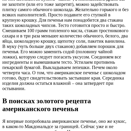
не захотите (или его тоже запретят), можно задействовать
плитку самого обычного шоколада. Желательно горького и без
всяких наполнителей. Просто подавите его ступкой в
крупную крошку. Для печенья нам понадобится два стакана
таких шоколадных чипсов. Тесто готовится просто и быстро.
Смешиваем 100 грамм топленого масла, стакан тростникового
сахара и в три раза меньшее количество обычного, белого, два
яйца, шоколадную крошку, щепотку соли, пакетик ванилина.
В муку (чуть больше двух стаканов) добавляем порошок для
печенья. Его можно заменить содой (половину чайной
ложки), которую следует погасить уксусом. Соединяем все
ингредиенты и вымешиваем тесто. Устилаем противень
пекарской бумагой. Выкладываем лепешки. Печем около
четверти часа. О том, что американское печенье с шоколадом
готово, будут свидетельствовать застывшие края. Серединка
изделия должна остаться влажной – она затвердеет при
остывании.
В поисках золотого рецепта
американского печенья
Я впервые попробовала американское печенье, оно же кукис,
в каком-то Макдональдсе за границей. Сейчас уже и не