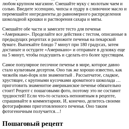
любом крупном магазине. Смешайте муку с молотым чаем и
солью. Введите эссенцию, чипсы и пудру в сливочное масло и
перемешайте ингредиенты до равномерного распределения
шоколадной крошки и растворения сахара и мяты.
Смешайте обе части и замесите тесто для печенья
«Американо». Проделайте все действия с тестом, описанные в
предыдущих рецептах и разложите печенья на пекарской
бумаге. Выпекайте блюдо 7 минут при 180 градусах, затем
достаньте и остудите «Американо» и отправьте в духовку еще
на 5 минут, чтобы подсушить и сделать его более хрустящим.
Самое популярное песочное печенье в мире, которое давно
стало культовым десертом. Оно так же хорошо известно, как
чизкейк нью-йорк или знаменитый . Рассыпчатое, сладкое,
хрустящее, с крупными кусочками ароматного шоколада …
приготовить знаменитое американское печенье обязательно
стоит! Рецепт с пошаговыми фото, поэтому это не составит
трудностей! Если что-то осталось непонятным в рецепте,
спрашивайте в комментариях. И, конечно, делитесь своими
фотографиями приготовленного печенья. Оно таким
фотогеничным получается…!
Пошаговый рецепт