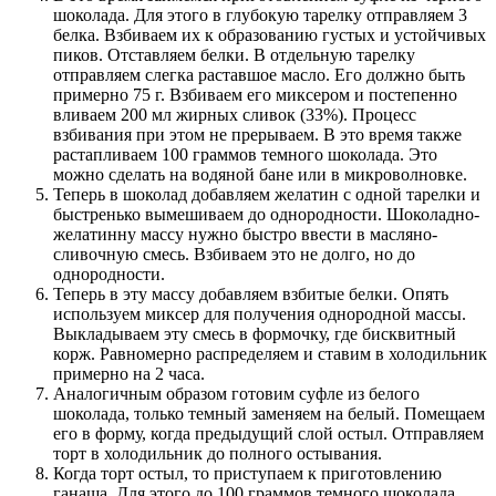
шоколада. Для этого в глубокую тарелку отправляем 3
белка. Взбиваем их к образованию густых и устойчивых
пиков. Отставляем белки. В отдельную тарелку
отправляем слегка раставшое масло. Его должно быть
примерно 75 г. Взбиваем его миксером и постепенно
вливаем 200 мл жирных сливок (33%). Процесс
взбивания при этом не прерываем. В это время также
растапливаем 100 граммов темного шоколада. Это
можно сделать на водяной бане или в микроволновке.
Теперь в шоколад добавляем желатин с одной тарелки и
быстренько вымешиваем до однородности. Шоколадно-
желатинну массу нужно быстро ввести в масляно-
сливочную смесь. Взбиваем это не долго, но до
однородности.
Теперь в эту массу добавляем взбитые белки. Опять
используем миксер для получения однородной массы.
Выкладываем эту смесь в формочку, где бисквитный
корж. Равномерно распределяем и ставим в холодильник
примерно на 2 часа.
Аналогичным образом готовим суфле из белого
шоколада, только темный заменяем на белый. Помещаем
его в форму, когда предыдущий слой остыл. Отправляем
торт в холодильник до полного остывания.
Когда торт остыл, то приступаем к приготовлению
ганаша. Для этого до 100 граммов темного шоколада