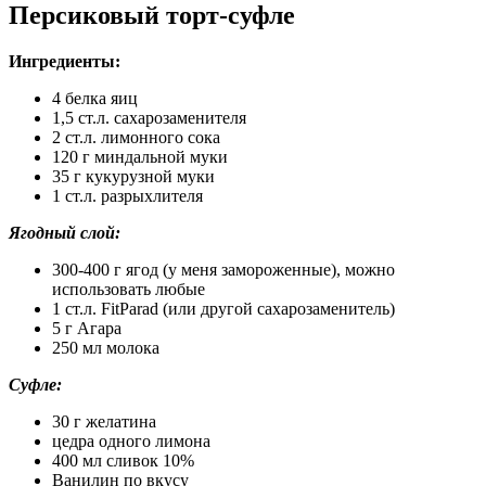
Персиковый торт-суфле
Ингредиенты:
4 белка яиц
1,5 ст.л. сахарозаменителя
2 ст.л. лимонного сока
120 г миндальной муки
35 г кукурузной муки
1 ст.л. разрыхлителя
Ягодный слой:
300-400 г ягод (у меня замороженные), можно
использовать любые
1 ст.л. FitParad (или другой сахарозаменитель)
5 г Агара
250 мл молока
Суфле:
30 г желатина
цедра одного лимона
400 мл сливок 10%
Ванилин по вкусу