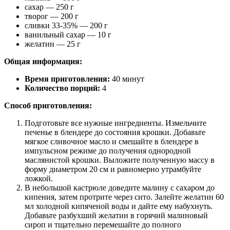
сахар — 250 г
творог — 200 г
сливки 33-35% — 200 г
ванильный сахар — 10 г
желатин — 25 г
Общая информация:
Время приготовления:
40 минут
Количество порций:
4
Способ приготовления:
Подготовьте все нужные ингредиенты. Измельчите
печенье в блендере до состояния крошки. Добавьте
мягкое сливочное масло и смешайте в блендере в
импульсном режиме до получения однородной
маслянистой крошки. Выложите полученную массу в
форму диаметром 20 см и равномерно утрамбуйте
ложкой.
В небольшой кастрюле доведите малину с сахаром до
кипения, затем протрите через сито. Залейте желатин 60
мл холодной кипяченой воды и дайте ему набухнуть.
Добавьте разбухший желатин в горячий малиновый
сироп и тщательно перемешайте до полного