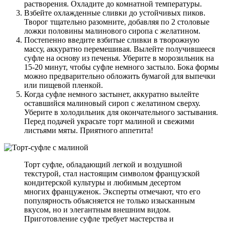
растворения. Охладите до комнатной температуры.
Взбейте охлажденные сливки до устойчивых пиков.
Творог тщательно разомните, добавляя по 2 столовые
ложки половины малинового сиропа с желатином.
Постепенно введите взбитые сливки в творожную
массу, аккуратно перемешивая. Вылейте получившееся
суфле на основу из печенья. Уберите в морозильник на
15-20 минут, чтобы суфле немного застыло. Бока формы
можно предварительно обложить бумагой для выпечки
или пищевой пленкой.
Когда суфле немного застынет, аккуратно вылейте
оставшийся малиновый сироп с желатином сверху.
Уберите в холодильник для окончательного застывания.
Перед подачей украсьте торт малиной и свежими
листьями мяты. Приятного аппетита!
Торт суфле, обладающий легкой и воздушной
текстурой, стал настоящим символом французской
кондитерской культуры и любимым десертом
многих француженок. Эксперты отмечают, что его
популярность объясняется не только изысканным
вкусом, но и элегантным внешним видом.
Приготовление суфле требует мастерства и