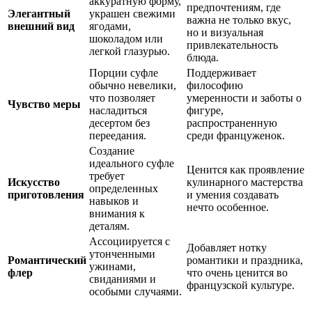
аккуратную форму,
предпочтениям, где
Элегантный
украшен свежими
важна не только вкус,
внешний вид
ягодами,
но и визуальная
шоколадом или
привлекательность
легкой глазурью.
блюда.
Порции суфле
Поддерживает
обычно невелики,
философию
что позволяет
умеренности и заботы о
Чувство меры
насладиться
фигуре,
десертом без
распространенную
переедания.
среди француженок.
Создание
идеального суфле
Ценится как проявление
требует
Искусство
кулинарного мастерства
определенных
приготовления
и умения создавать
навыков и
нечто особенное.
внимания к
деталям.
Ассоциируется с
Добавляет нотку
утонченными
Романтический
романтики и праздника,
ужинами,
флер
что очень ценится во
свиданиями и
французской культуре.
особыми случаями.