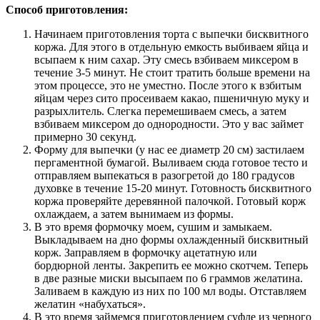
Способ приготовления:
Начинаем приготовления торта с выпечки бисквитного
коржа. Для этого в отдельную емкость выбиваем яйца и
всыпаем к ним сахар. Эту смесь взбиваем миксером в
течение 3-5 минут. Не стоит тратить больше времени на
этом процессе, это не уместно. После этого к взбитым
яйцам через сито просеиваем какао, пшеничную муку и
разрыхлитель. Слегка перемешиваем смесь, а затем
взбиваем миксером до однородности. Это у вас займет
примерно 30 секунд.
Форму для выпечки (у нас ее диаметр 20 см) застилаем
пергаментной бумагой. Выливаем сюда готовое тесто и
отправляем выпекаться в разогретой до 180 градусов
духовке в течение 15-20 минут. Готовность бисквитного
коржа проверяйте деревянной палочкой. Готовый корж
охлаждаем, а затем вынимаем из формы.
В это время формочку моем, сушим и замыкаем.
Выкладываем на дно формы охлажденный бисквитный
корж. Заправляем в формочку ацетатную или
бордюрной ленты. Закрепить ее можно скотчем. Теперь
в две разные миски высыпаем по 6 граммов желатина.
Заливаем в каждую из них по 100 мл воды. Отставляем
желатин «набухаться».
В это время займемся приготовлением суфле из черного