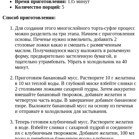
Время приготовления:
135 минут
Количество порций:
5
Способ приготовления:
Для создания этого многослойного торта-суфле процесс
можно разделить на три этапа. Начнем с приготовления
основы. Печенье нужно измельчить, добавить 2
столовые ложки какао и смешать с размягченным
маслом. Получившуюся массу выложить в разъемную
форму, предварительно застеленную бумагой, и
тщательно утрамбовать. Убрать в холодильник на 40
минут.
Приготовим банановый мусс. Растворите 10 г желатина
в 10 мл теплой воды. В глубокой миске взбейте сливки с
2 столовыми ложками сахарной пудры. Затем аккуратно
вмешайте банановый творожок, добавьте желатин и
четвертую часть воды. В завершение добавьте банановое
пюре. Выложите банановый мусс на основу из печенья
и отправьте в холодильник для застывания.
Теперь готовим клубничный мусс. Растворите желатин
в воде. Взбейте сливки с сахарной пудрой и соедините
их с клубничным творожком. Добавьте желатин, 100 мл
воды и перебитые блендером ягоды клубники.