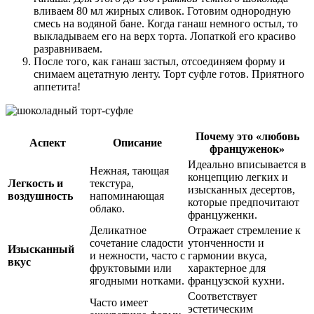
вливаем 80 мл жирных сливок. Готовим однородную
смесь на водяной бане. Когда ганаш немного остыл, то
выкладываем его на верх торта. Лопаткой его красиво
разравниваем.
После того, как ганаш застыл, отсоединяем форму и
снимаем ацетатную ленту. Торт суфле готов. Приятного
аппетита!
Почему это «любовь
Аспект
Описание
француженок»
Идеально вписывается в
Нежная, тающая
концепцию легких и
Легкость и
текстура,
изысканных десертов,
воздушность
напоминающая
которые предпочитают
облако.
француженки.
Деликатное
Отражает стремление к
сочетание сладости
утонченности и
Изысканный
и нежности, часто с
гармонии вкуса,
вкус
фруктовыми или
характерное для
ягодными нотками.
французской кухни.
Соответствует
Часто имеет
эстетическим