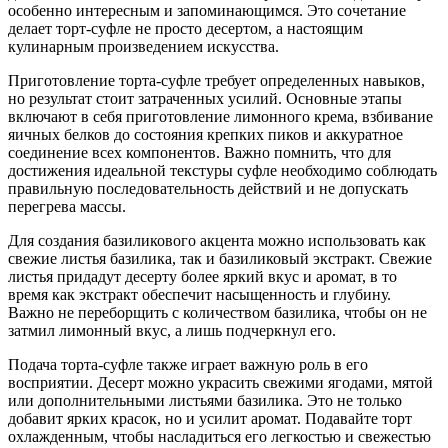
особенно интересным и запоминающимся. Это сочетание
делает торт-суфле не просто десертом, а настоящим
кулинарным произведением искусства.
Приготовление торта-суфле требует определенных навыков,
но результат стоит затраченных усилий. Основные этапы
включают в себя приготовление лимонного крема, взбивание
яичных белков до состояния крепких пиков и аккуратное
соединение всех компонентов. Важно помнить, что для
достижения идеальной текстуры суфле необходимо соблюдать
правильную последовательность действий и не допускать
перегрева массы.
Для создания базиликового акцента можно использовать как
свежие листья базилика, так и базиликовый экстракт. Свежие
листья придадут десерту более яркий вкус и аромат, в то
время как экстракт обеспечит насыщенность и глубину.
Важно не переборщить с количеством базилика, чтобы он не
затмил лимонный вкус, а лишь подчеркнул его.
Подача торта-суфле также играет важную роль в его
восприятии. Десерт можно украсить свежими ягодами, мятой
или дополнительными листьями базилика. Это не только
добавит ярких красок, но и усилит аромат. Подавайте торт
охлажденным, чтобы насладиться его легкостью и свежестью