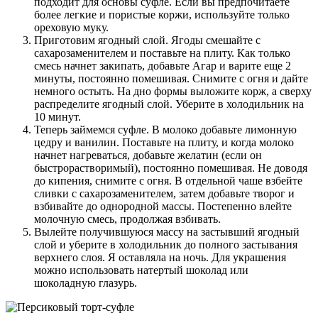
подходит для основы суфле. Если вы предпочитаете
более легкие и пористые коржи, используйте только
ореховую муку.
Приготовим ягодный слой. Ягоды смешайте с
сахарозаменителем и поставьте на плиту. Как только
смесь начнет закипать, добавьте Агар и варите еще 2
минуты, постоянно помешивая. Снимите с огня и дайте
немного остыть. На дно формы выложите корж, а сверху
распределите ягодный слой. Уберите в холодильник на
10 минут.
Теперь займемся суфле. В молоко добавьте лимонную
цедру и ванилин. Поставьте на плиту, и когда молоко
начнет нагреваться, добавьте желатин (если он
быстрорастворимый), постоянно помешивая. Не доводя
до кипения, снимите с огня. В отдельной чаше взбейте
сливки с сахарозаменителем, затем добавьте творог и
взбивайте до однородной массы. Постепенно влейте
молочную смесь, продолжая взбивать.
Вылейте получившуюся массу на застывший ягодный
слой и уберите в холодильник до полного застывания
верхнего слоя. Я оставляла на ночь. Для украшения
можно использовать натертый шоколад или
шоколадную глазурь.