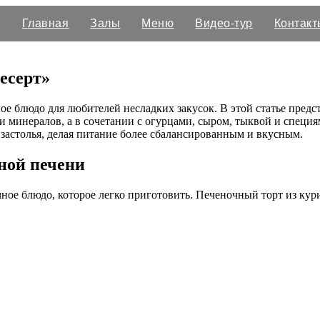
Главная
Залы
Меню
Видео-тур
Контакт
есерт»
е блюдо для любителей несладких закусок. В этой статье предс
и минералов, а в сочетании с огурцами, сыром, тыквой и специ
 застолья, делая питание более сбалансированным и вкусным.
ной печени
чное блюдо, которое легко приготовить. Печеночный торт из кур