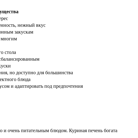
ущества
ерес
енность, нежный вкус
онным закускам
я многим
о стола
 сбалансированным
куски
ния, но доступно для большинства
фектного блюда
усом и адаптировать под предпочтения
 но и очень питательным блюдом. Куриная печень богата