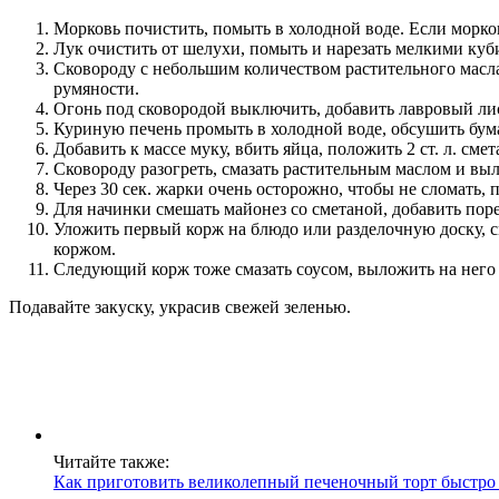
Морковь почистить, помыть в холодной воде. Если морков
Лук очистить от шелухи, помыть и нарезать мелкими куб
Сковороду с небольшим количеством растительного масла 
румяности.
Огонь под сковородой выключить, добавить лавровый лис
Куриную печень промыть в холодной воде, обсушить бум
Добавить к массе муку, вбить яйца, положить 2 ст. л. сме
Сковороду разогреть, смазать растительным маслом и выл
Через 30 сек. жарки очень осторожно, чтобы не сломать,
Для начинки смешать майонез со сметаной, добавить пор
Уложить первый корж на блюдо или разделочную доску, с
коржом.
Следующий корж тоже смазать соусом, выложить на него 
Подавайте закуску, украсив свежей зеленью.
Читайте также:
Как приготовить великолепный печеночный торт быстро 