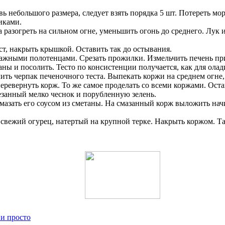
ь небольшого размера, следует взять порядка 5 шт. Потереть мор
иками.
разогреть на сильном огне, уменьшить огонь до среднего. Лук и
т, накрыть крышкой. Оставить так до остывания.
ажными полотенцами. Срезать прожилки. Измельчить печень пр
таны и посолить. Тесто по консистенции получается, как для олад
ить черпак печеночного теста. Выпекать коржи на среднем огне
 перевернуть корж. То же самое проделать со всеми коржами. Ост
езанный мелко чеснок и порубленную зелень.
мазать его соусом из сметаны. На смазанный корж выложить на
свежий огурец, натертый на крупной терке. Накрыть коржом. Та
и просто