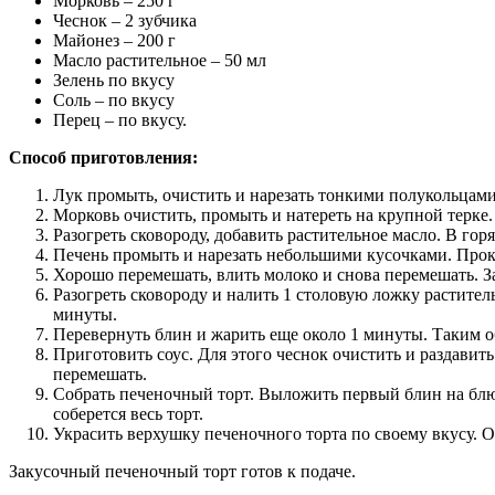
Морковь – 250 г
Чеснок – 2 зубчика
Майонез – 200 г
Масло растительное – 50 мл
Зелень по вкусу
Соль – по вкусу
Перец – по вкусу.
Способ приготовления:
Лук промыть, очистить и нарезать тонкими полукольцами
Морковь очистить, промыть и натереть на крупной терке.
Разогреть сковороду, добавить растительное масло. В го
Печень промыть и нарезать небольшими кусочками. Прокр
Хорошо перемешать, влить молоко и снова перемешать. З
Разогреть сковороду и налить 1 столовую ложку растител
минуты.
Перевернуть блин и жарить еще около 1 минуты. Таким о
Приготовить соус. Для этого чеснок очистить и раздавить
перемешать.
Собрать печеночный торт. Выложить первый блин на блюд
соберется весь торт.
Украсить верхушку печеночного торта по своему вкусу. О
Закусочный печеночный торт готов к подаче.