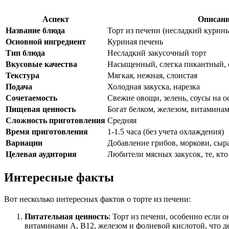
Аспект
Описан
Название блюда
Торт из печени (несладкий курин
Основной ингредиент
Куриная печень
Тип блюда
Несладкий закусочный торт
Вкусовые качества
Насыщенный, слегка пикантный,
Текстура
Мягкая, нежная, слоистая
Подача
Холодная закуска, нарезка
Сочетаемость
Свежие овощи, зелень, соусы на 
Пищевая ценность
Богат белком, железом, витамина
Сложность приготовления
Средняя
Время приготовления
1-1.5 часа (без учета охлаждения)
Вариации
Добавление грибов, моркови, сыр
Целевая аудитория
Любители мясных закусок, те, кт
Интересные факты
Вот несколько интересных фактов о торте из печени:
Питательная ценность
: Торт из печени, особенно если 
витаминами A, B12, железом и фолиевой кислотой, что д