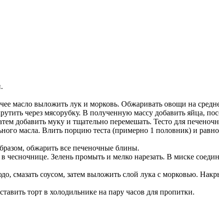
.
рячее масло выложить лук и морковь. Обжаривать овощи на средне
утить через мясорубку. В полученную массу добавить яйца, пос
атем добавить муку и тщательно перемешать. Тесто для печеноч
ьного масла. Влить порцию теста (примерно 1 половник) и равн
бразом, обжарить все печеночные блины.
 в чесночнице. Зелень промыть и мелко нарезать. В миске соедин
о, смазать соусом, затем выложить слой лука с морковью. Накр
ставить торт в холодильнике на пару часов для пропитки.