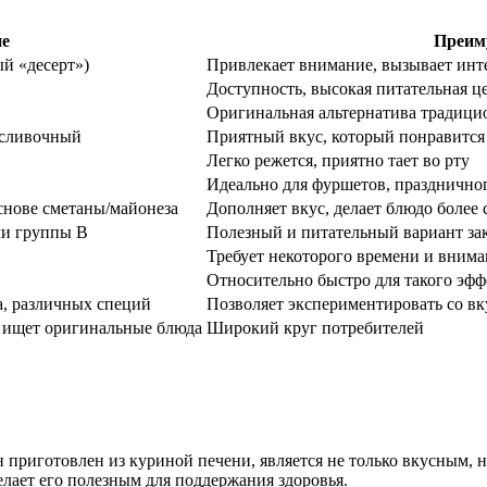
ие
Преим
ый «десерт»)
Привлекает внимание, вызывает инт
Доступность, высокая питательная ц
Оригинальная альтернатива традици
 сливочный
Приятный вкус, который понравитс
Легко режется, приятно тает во рту
Идеально для фуршетов, праздничног
основе сметаны/майонеза
Дополняет вкус, делает блюдо более
ми группы В
Полезный и питательный вариант за
Требует некоторого времени и внима
Относительно быстро для такого эф
а, различных специй
Позволяет экспериментировать со вк
о ищет оригинальные блюда
Широкий круг потребителей
он приготовлен из куриной печени, является не только вкусным,
елает его полезным для поддержания здоровья.