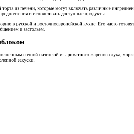
 торта из печени, которые могут включать различные ингредиент
предпочтения и использовать доступные продукты.
торию в русской и восточноевропейской кухне. Его часто готовят
общением и застольем.
яблоком
олненным сочной начинкой из ароматного жареного лука, морко
олепной закуски.