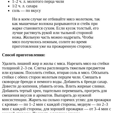
1–2 ч. л. молотого перца чили
1/2 ч. л. сахара
соль — по вкусу
Ни в коем случае не отбивайте мясо молотком, так
как мышечные волокна разрываются и стейк при
жарке становится сухим. Если кусок толстый, его
лучше растянуть рукой или тыльной стороной
ножа. Жильную часть можно надрезать. Чтобы
мясо получилось нежным, солите во время
приготовления уже на прожаренную сторону.
Способ приготовления:
Удалить лишний жир и жилы с мяса. Нарезать мясо на стейки
толщиной 2–3 см. Слегка расплющить тяжелым предметом
или кулаком. Посолить стейки, втирая соль в мясо. Обсыпать
стейки с обеих сторон молотым перцем чили. Смешать в
сковороде бренди и немного воды. Добавить к бренди сахар.
Довести до кипения, убавить огонь. Влить жирные сливки.
Добавить тертый хрен, тщательно перемешать, прогреть для
смешения вкусов и ароматов. Выпарить до нужной
консистенции. Жарить на сильно горячих углях: для прожарки
с кровью — по 1–2 мин с каждой стороны, медиум — по 2–3
мин с каждой стороны, для хорошей прожарки — от 3–4 мин с