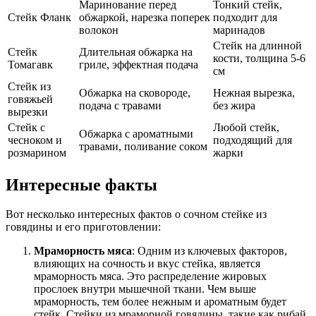
Маринование перед
Тонкий стейк,
Стейк Фланк
обжаркой, нарезка поперек
подходит для
волокон
маринадов
Стейк на длинной
Стейк
Длительная обжарка на
кости, толщина 5-6
Томагавк
гриле, эффектная подача
см
Стейк из
Обжарка на сковороде,
Нежная вырезка,
говяжьей
подача с травами
без жира
вырезки
Стейк с
Любой стейк,
Обжарка с ароматными
чесноком и
подходящий для
травами, поливание соком
розмарином
жарки
Интересные факты
Вот несколько интересных фактов о сочном стейке из
говядины и его приготовлении:
Мраморность мяса
: Одним из ключевых факторов,
влияющих на сочность и вкус стейка, является
мраморность мяса. Это распределение жировых
прослоек внутри мышечной ткани. Чем выше
мраморность, тем более нежным и ароматным будет
стейк. Стейки из мраморной говядины, такие как рибай