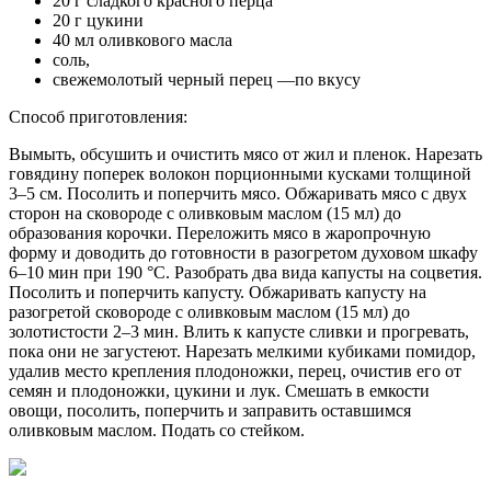
20 г сладкого красного перца
20 г цукини
40 мл оливкового масла
соль,
свежемолотый черный перец —по вкусу
Способ приготовления:
Вымыть, обсушить и очистить мясо от жил и пленок. Нарезать
говядину поперек волокон порционными кусками толщиной
3–5 см. Посолить и поперчить мясо. Обжаривать мясо с двух
сторон на сковороде с оливковым маслом (15 мл) до
образования корочки. Переложить мясо в жаропрочную
форму и доводить до готовности в разогретом духовом шкафу
6–10 мин при 190 °С. Разобрать два вида капусты на соцветия.
Посолить и поперчить капусту. Обжаривать капусту на
разогретой сковороде с оливковым маслом (15 мл) до
золотистости 2–3 мин. Влить к капусте сливки и прогревать,
пока они не загустеют. Нарезать мелкими кубиками помидор,
удалив место крепления плодоножки, перец, очистив его от
семян и плодоножки, цукини и лук. Смешать в емкости
овощи, посолить, поперчить и заправить оставшимся
оливковым маслом. Подать со стейком.