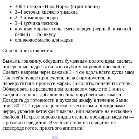
300 г стейка «Нью-Йорк» (стрипплойн)
3–4 веточки свежего тимьяна
2–3 помидора черри
3–4 зубчика чеснока
крупная морская соль, смесь перцев (черный, красный,
белый) — по вкусу
оливковое масло для жарки
Способ приготовления:
Вымыть говядину, обсушить бумажным полотенцем, сделать
поперечные надрезы на всю глубину жировой прослойки.
Сделать надрезы через каждые 3– 4 см вдоль всего куска мяса.
Так стейк лучше пропечется, не деформируется, не
перекрутится в процессе жарки. Посолить, поперчить стейк.
Обжаривать на раскаленном оливковом масле по 1 мин с
каждой стороны, добавив чеснок, порубленный тимьян.
Доводить до готовности в духовом шкафу в течение 6 мин
при 180 °С. Подавать целиком, с чесноком и помидорами
черри, украсив веточкой тимьяна, или нарезать на несколько
слайсов. На срезе хорошо видна степень прожарки медиум —
с розовой серединой. Вкусный стейк из говядины на
сковороде готов, приятного аппетита!