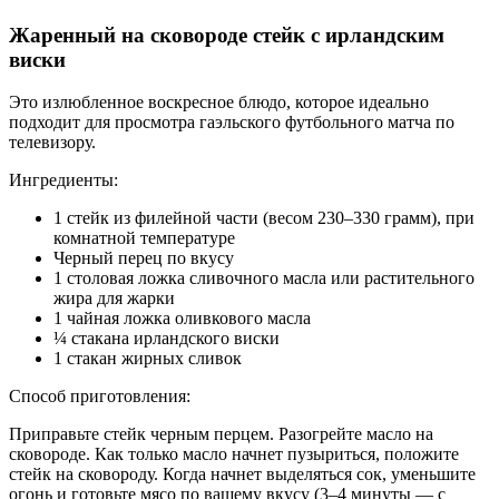
Жаренный на сковороде стейк с ирландским
виски
Это излюбленное воскресное блюдо, которое идеально
подходит для просмотра гаэльского футбольного матча по
телевизору.
Ингредиенты:
1 стейк из филейной части (весом 230–330 грамм), при
комнатной температуре
Черный перец по вкусу
1 столовая ложка сливочного масла или растительного
жира для жарки
1 чайная ложка оливкового масла
¼ стакана ирландского виски
1 стакан жирных сливок
Способ приготовления:
Приправьте стейк черным перцем. Разогрейте масло на
сковороде. Как только масло начнет пузыриться, положите
стейк на сковороду. Когда начнет выделяться сок, уменьшите
огонь и готовьте мясо по вашему вкусу (3–4 минуты — с