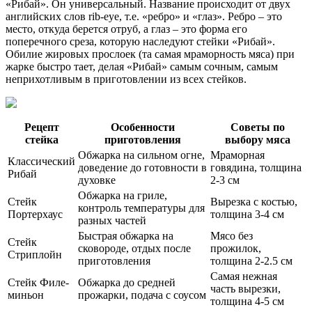
«Рибай». Он универсальный. Название происходит от двух
английских слов rib-eye, т.е. «ребро» и «глаз». Ребро – это
место, откуда берется отруб, а глаз – это форма его
поперечного среза, которую наследуют стейки «Рибай».
Обилие жировых прослоек (та самая мраморность мяса) при
жарке быстро тает, делая «Рибай» самым сочным, самым
неприхотливым в приготовлении из всех стейков.
Рецепт
Особенности
Советы по
стейка
приготовления
выбору мяса
Обжарка на сильном огне,
Мраморная
Классический
доведение до готовности в
говядина, толщина
Рибай
духовке
2-3 см
Обжарка на гриле,
Стейк
Вырезка с костью,
контроль температуры для
Портерхаус
толщина 3-4 см
разных частей
Быстрая обжарка на
Мясо без
Стейк
сковороде, отдых после
прожилок,
Стриплойн
приготовления
толщина 2-2.5 см
Самая нежная
Стейк Филе-
Обжарка до средней
часть вырезки,
миньон
прожарки, подача с соусом
толщина 4-5 см