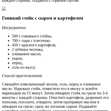
каждой стороны. Подавать с горячим соусом.
Говяжий стейк с сыром и картофелем
Ингредиенты:
500 г говяжьего стейка,
700 г сыра с плесенью,
450 г красного картофеля,
2 зубчика чеснока,
оливковое масло,
укроп,
перец,
соль по вкусу.
Способ приготовления:
Смешайте измельченный чеснок, соль, перец и оливковое
масло. Нарежьте стейк, поместите его в миску и залейте
маринадом на 15 минут. Затем обжарьте стейк на гриле по 3-4
минуты с каждой стороны. Очистите картофель, разрежьте его
пополам, посолите, отварите, затем приправьте маслом и
обжарьте на гриле, сразу же посыпав сыром. Подавайте
картофель вместе со стейком, украсив блюдо свежим укропом.