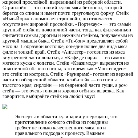
жировой прослойкой, вырезанный из реберной области.
Стриплойн — это тонкий кусок мяса без кости, который
берется со спины и имеет почти треугольную форму. Стейк
«Нью-Йорк» напоминает стриплойн, но отличается
отсутствием жировой прослойки. «Портехаус» — это самый
крупный стейк из поясничной части, тогда как филе-миньон
считается самым дорогим и нежным стейком, получаемым из
круглой мышцы быка. Стейк «Ти-бон» представляет собой
мясо на Т-образной косточке, объединяющее два вида мяса —
филе и тонкий край. Стейк «Англетер» готовится из мяса
внутренней части лопатки, а «Кафе де пари» — из самого
мягкого куска с лопатки. Стейк «Квазимодо» вырезается из
поясничной области спины, в то время как «Монтевидео» —
это стейк из костреца. Стейк «Раундрамб» готовят из верхней
части тазобедренной области, клаб-стейк — из спины
толстого края, сирлойн — из бедренной части туши, а ром-
стейк — это очень тонкая и хорошо отбитая вырезка. Как
говорится, выбирайте стейк на любой вкус!
Эксперты в области кулинарии утверждают, что
приготовление сочного стейка из говядины
требует не только качественного мяса, но и
правильного подхода к процессу. Важным