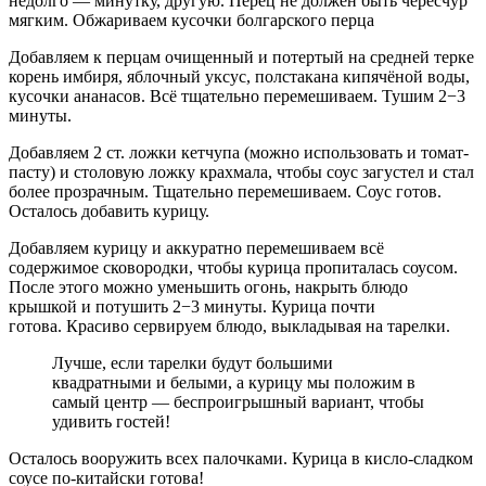
недолго — минутку, другую. Перец не должен быть чересчур
мягким. Обжариваем кусочки болгарского перца
Добавляем к перцам очищенный и потертый на средней терке
корень имбиря, яблочный уксус, полстакана кипячёной воды,
кусочки ананасов. Всё тщательно перемешиваем. Тушим 2−3
минуты.
Добавляем 2 ст. ложки кетчупа (можно использовать и томат-
пасту) и столовую ложку крахмала, чтобы соус загустел и стал
более прозрачным. Тщательно перемешиваем. Соус готов.
Осталось добавить курицу.
Добавляем курицу и аккуратно перемешиваем всё
содержимое сковородки, чтобы курица пропиталась соусом.
После этого можно уменьшить огонь, накрыть блюдо
крышкой и потушить 2−3 минуты. Курица почти
готова. Красиво сервируем блюдо, выкладывая на тарелки.
Лучше, если тарелки будут большими
квадратными и белыми, а курицу мы положим в
самый центр — беспроигрышный вариант, чтобы
удивить гостей!
Осталось вооружить всех палочками. Курица в кисло-сладком
соусе по-китайски готова!