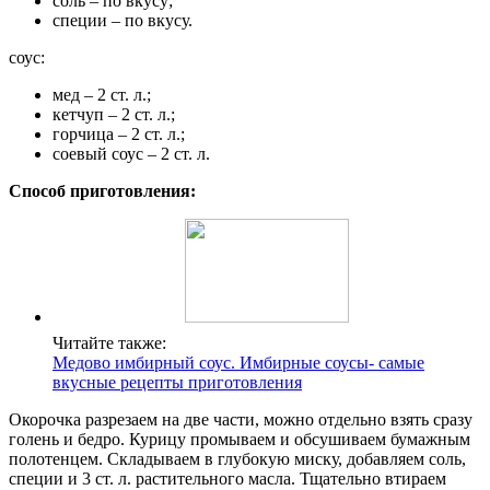
соль – по вкусу;
специи – по вкусу.
соус:
мед – 2 ст. л.;
кетчуп – 2 ст. л.;
горчица – 2 ст. л.;
соевый соус – 2 ст. л.
Способ приготовления:
Читайте также:
Медово имбирный соус. Имбирные соусы- самые
вкусные рецепты приготовления
Окорочка разрезаем на две части, можно отдельно взять сразу
голень и бедро. Курицу промываем и обсушиваем бумажным
полотенцем. Складываем в глубокую миску, добавляем соль,
специи и 3 ст. л. растительного масла. Тщательно втираем