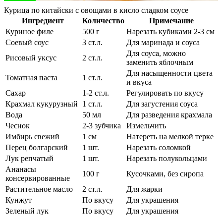
Курица по китайски с овощами в кисло сладком соусе
Ингредиент
Количество
Примечание
Куриное филе
500 г
Нарезать кубиками 2-3 см
Соевый соус
3 ст.л.
Для маринада и соуса
Для соуса, можно
Рисовый уксус
2 ст.л.
заменить яблочным
Для насыщенности цвета
Томатная паста
1 ст.л.
и вкуса
Сахар
1-2 ст.л.
Регулировать по вкусу
Крахмал кукурузный
1 ст.л.
Для загустения соуса
Вода
50 мл
Для разведения крахмала
Чеснок
2-3 зубчика
Измельчить
Имбирь свежий
1 см
Натереть на мелкой терке
Перец болгарский
1 шт.
Нарезать соломкой
Лук репчатый
1 шт.
Нарезать полукольцами
Ананасы
100 г
Кусочками, без сиропа
консервированные
Растительное масло
2 ст.л.
Для жарки
Кунжут
По вкусу
Для украшения
Зеленый лук
По вкусу
Для украшения