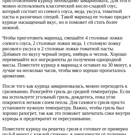
приготовлением курицу необходимо замариновать. Для этого
можно использовать классический кисло-сладкий соус,
который состоит из соевого соуса, меда, уксуса, томатной
пасты и различных специй. Такой маринад не только придаст
курице насыщенный вкус, но и поможет ей стать более
нежной.
Чтобы приготовить маринад, смешайте 4 столовые ложки
соевого соуса, 2 столовые ложки меда, 1 столовую ложку
рисового уксуса и 2 столовые ложки томатной пасты.
Добавьте по вкусу черный перец, имбирь и чеснок. Хорошо
перемешайте все ингредиенты до получения однородной
массы. Поместите курицу в маринад и оставьте на 30 минут, а
лучше на несколько часов, чтобы мясо хорошо пропиталось
ароматами.
После того как курица замариновалась, можно переходить к
грилеванию. Разогрейте гриль до средней температуры. Если
вы используете угольный гриль, дождитесь, пока угли
покроются легким слоем пепла. Для газового гриля просто
установите нужную температуру. Важно, чтобы гриль был
хорошо разогрет, так как это поможет запечатать соки внутри
курицы и предотвратит ее пересушивание.
Поместите курицу на решетку гриля и готовьте ее примерно
по 6-8 минут с каждой стороны, в зависимости от толщины