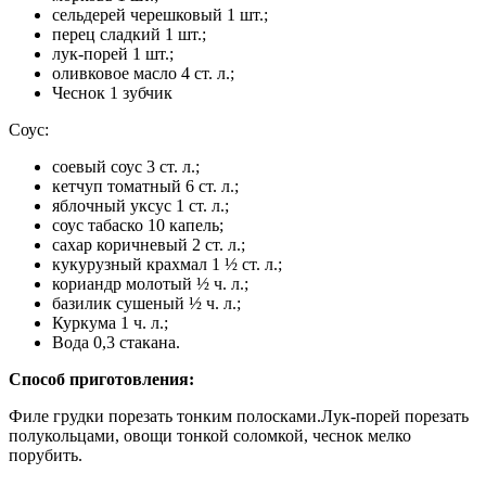
сельдерей черешковый 1 шт.;
перец сладкий 1 шт.;
лук-порей 1 шт.;
оливковое масло 4 ст. л.;
Чеснок 1 зубчик
Соус:
соевый соус 3 ст. л.;
кетчуп томатный 6 ст. л.;
яблочный уксус 1 ст. л.;
соус табаско 10 капель;
сахар коричневый 2 ст. л.;
кукурузный крахмал 1 ½ ст. л.;
кориандр молотый ½ ч. л.;
базилик сушеный ½ ч. л.;
Куркума 1 ч. л.;
Вода 0,3 стакана.
Способ приготовления:
Филе грудки порезать тонким полосками.Лук-порей порезать
полукольцами, овощи тонкой соломкой, чеснок мелко
порубить.