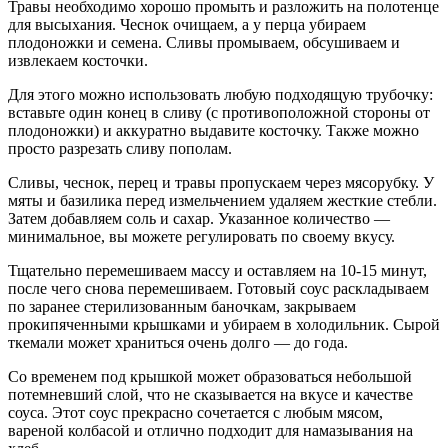
Травы необходимо хорошо промыть и разложить на полотенце
для высыхания. Чеснок очищаем, а у перца убираем
плодоножки и семена. Сливы промываем, обсушиваем и
извлекаем косточки.
Для этого можно использовать любую подходящую трубочку:
вставьте один конец в сливу (с противоположной стороны от
плодоножки) и аккуратно выдавите косточку. Также можно
просто разрезать сливу пополам.
Сливы, чеснок, перец и травы пропускаем через мясорубку. У
мяты и базилика перед измельчением удаляем жесткие стебли.
Затем добавляем соль и сахар. Указанное количество —
минимальное, вы можете регулировать по своему вкусу.
Тщательно перемешиваем массу и оставляем на 10-15 минут,
после чего снова перемешиваем. Готовый соус раскладываем
по заранее стерилизованным баночкам, закрываем
прокипяченными крышками и убираем в холодильник. Сырой
ткемали может храниться очень долго — до года.
Со временем под крышкой может образоваться небольшой
потемневший слой, что не сказывается на вкусе и качестве
соуса. Этот соус прекрасно сочетается с любым мясом,
вареной колбасой и отлично подходит для намазывания на