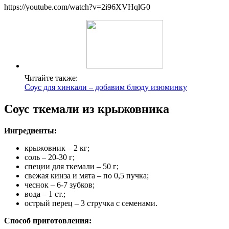
https://youtube.com/watch?v=2i96XVHqlG0
Читайте также:
Соус для хинкали – добавим блюду изюминку
Соус ткемали из крыжовника
Ингредиенты:
крыжовник – 2 кг;
соль – 20-30 г;
специи для ткемали – 50 г;
свежая кинза и мята – по 0,5 пучка;
чеснок – 6-7 зубков;
вода – 1 ст.;
острый перец – 3 стручка с семенами.
Способ приготовления: