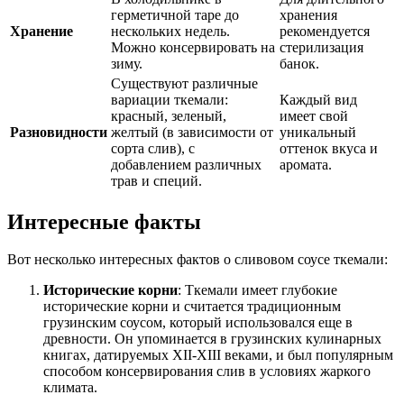
герметичной таре до
хранения
Хранение
нескольких недель.
рекомендуется
Можно консервировать на
стерилизация
зиму.
банок.
Существуют различные
вариации ткемали:
Каждый вид
красный, зеленый,
имеет свой
Разновидности
желтый (в зависимости от
уникальный
сорта слив), с
оттенок вкуса и
добавлением различных
аромата.
трав и специй.
Интересные факты
Вот несколько интересных фактов о сливовом соусе ткемали:
Исторические корни
: Ткемали имеет глубокие
исторические корни и считается традиционным
грузинским соусом, который использовался еще в
древности. Он упоминается в грузинских кулинарных
книгах, датируемых XII-XIII веками, и был популярным
способом консервирования слив в условиях жаркого
климата.