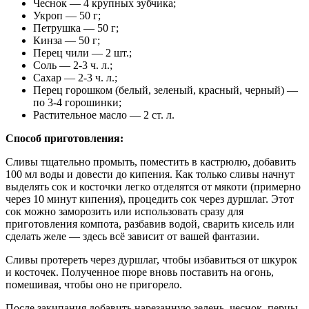
Чеснок — 4 крупных зубчика;
Укроп — 50 г;
Петрушка — 50 г;
Кинза — 50 г;
Перец чили — 2 шт.;
Соль — 2-3 ч. л.;
Сахар — 2-3 ч. л.;
Перец горошком (белый, зеленый, красный, черный) —
по 3-4 горошинки;
Растительное масло — 2 ст. л.
Способ приготовления:
Сливы тщательно промыть, поместить в кастрюлю, добавить
100 мл воды и довести до кипения. Как только сливы начнут
выделять сок и косточки легко отделятся от мякоти (примерно
через 10 минут кипения), процедить сок через дуршлаг. Этот
сок можно заморозить или использовать сразу для
приготовления компота, разбавив водой, сварить кисель или
сделать желе — здесь всё зависит от вашей фантазии.
Сливы протереть через дуршлаг, чтобы избавиться от шкурок
и косточек. Полученное пюре вновь поставить на огонь,
помешивая, чтобы оно не пригорело.
После закипания добавить нарезанную зелень, чеснок, перцы