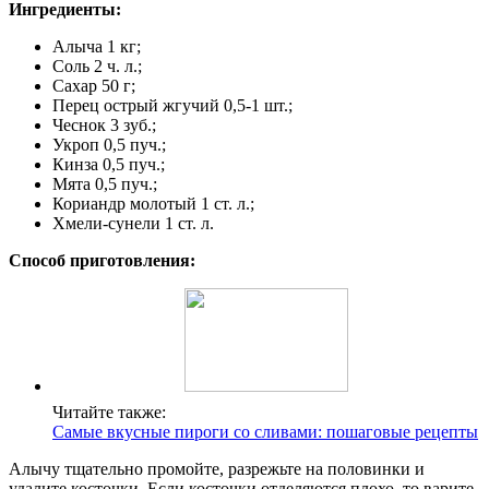
Ингредиенты:
Алыча 1 кг;
Соль 2 ч. л.;
Сахар 50 г;
Перец острый жгучий 0,5-1 шт.;
Чеснок 3 зуб.;
Укроп 0,5 пуч.;
Кинза 0,5 пуч.;
Мята 0,5 пуч.;
Кориандр молотый 1 ст. л.;
Хмели-сунели 1 ст. л.
Способ приготовления:
Читайте также:
Самые вкусные пироги со сливами: пошаговые рецепты
Алычу тщательно промойте, разрежьте на половинки и
удалите косточки. Если косточки отделяются плохо, то варите