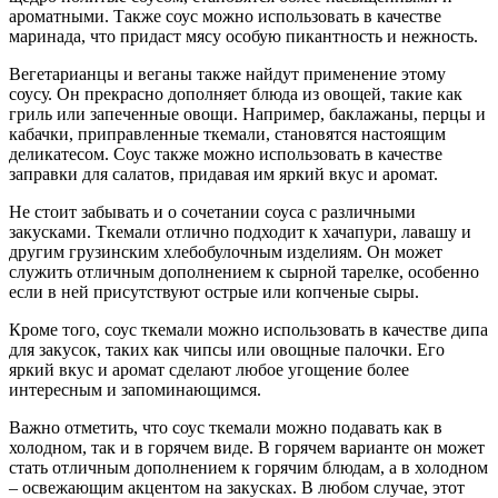
ароматными. Также соус можно использовать в качестве
маринада, что придаст мясу особую пикантность и нежность.
Вегетарианцы и веганы также найдут применение этому
соусу. Он прекрасно дополняет блюда из овощей, такие как
гриль или запеченные овощи. Например, баклажаны, перцы и
кабачки, приправленные ткемали, становятся настоящим
деликатесом. Соус также можно использовать в качестве
заправки для салатов, придавая им яркий вкус и аромат.
Не стоит забывать и о сочетании соуса с различными
закусками. Ткемали отлично подходит к хачапури, лавашу и
другим грузинским хлебобулочным изделиям. Он может
служить отличным дополнением к сырной тарелке, особенно
если в ней присутствуют острые или копченые сыры.
Кроме того, соус ткемали можно использовать в качестве дипа
для закусок, таких как чипсы или овощные палочки. Его
яркий вкус и аромат сделают любое угощение более
интересным и запоминающимся.
Важно отметить, что соус ткемали можно подавать как в
холодном, так и в горячем виде. В горячем варианте он может
стать отличным дополнением к горячим блюдам, а в холодном
– освежающим акцентом на закусках. В любом случае, этот