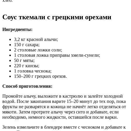
хлеб.
Соус ткемали с грецкими орехами
Ингредиенты
:
3,2 кг красной алычи;
150 г сахара;
2 столовые ложки соли;
1 столовая ложка приправы хмели-сунели;
50 г мяты;
220 г кинзы;
1 головка чеснока;
150–200 г грецких орехов.
Способ приготовления:
Промойте алычу, выложите в кастрюлю и залейте холодной
водой. После закипания варите 15–20 минут до тех пор, пока
фрукты не разварятся и кожица не начнёт легко отделяться от
мякоти. Затем протрите алычу через сито и добавьте, если
необходимо, немного жидкости, оставшейся после варки.
Зелень измельчите в блендере вместе с чесноком и добавьте к