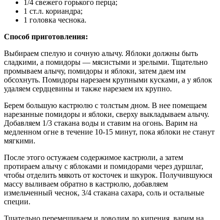
1/4 свежего горького перца;
1 ст.л. кориандра;
1 головка чеснока.
Способ приготовления:
Выбираем спелую и сочную алычу. Яблоки должны быть
сладкими, а помидоры — мясистыми и зрелыми. Тщательно
промываем алычу, помидоры и яблоки, затем даем им
обсохнуть. Помидоры нарезаем крупными кусками, а у яблок
удаляем сердцевины и также нарезаем их крупно.
Берем большую кастрюлю с толстым дном. В нее помещаем
нарезанные помидоры и яблоки, сверху выкладываем алычу.
Добавляем 1/3 стакана воды и ставим на огонь. Варим на
медленном огне в течение 10-15 минут, пока яблоки не станут
мягкими.
После этого остужаем содержимое кастрюли, а затем
протираем алычу с яблоками и помидорами через дуршлаг,
чтобы отделить мякоть от косточек и шкурок. Получившуюся
массу выливаем обратно в кастрюлю, добавляем
измельченный чеснок, 3/4 стакана сахара, соль и остальные
специи.
Тщательно перемешиваем и доводим до кипения, варим на