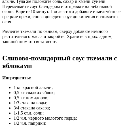
алыче. Туда же положите соль, сахар и хмели-сунели.
Перемешайте соус блендером и отправьте на небольшой
огонь. Варите 10 минут. После этого добавьте измельчённые
грецкие орехи, снова доведите соус до кипения и снимите с
огня.
Разлейте ткемали по банкам, сверху добавьте немного
растительного масла и закройте. Храните в прохладном,
защищённом от света месте.
Сливово-помидорный соус ткемали с
яблоками
Ингредиенты:
1 кг красной алычи;
0,5 кг сладких яблок;
0,5 кг помидоров;
1/3 стакана воды;
3/4 стакана сахара;
1-1,5 ст.л. соли;
1/2 ч.л. черного молотого перца;
1/2 ч.л. паприки;