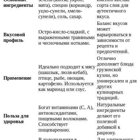
ингредиенты
мята), специи (кориандр,
сорта слив для
уцхо-сунели, хмели-
аутентичного
сунели), соль, сахар.
вкуса.
Баланс вкусов
может
Остро-кисло-сладкий, с
Вкусовой
варьироваться в
выраженными травяными
профиль
зависимости от
и чесночными нотками.
рецепта и
предпочтений.
Отлично
дополняет блюда
Идеально подходит к мясу
грузинской
(шашлык, люля-кебаб),
кухни, но
Применение
птице, рыбе, овощам,
универсален и для
картофелю. Используется
других
как маринад или соус.
кулинарных
традиций.
Натуральные
Богат витаминами (С, А),
ингредиенты
антиоксидантами,
Польза для
делают его
пищевыми волокнами.
здоровья
полезной
Способствует
добавкой к
пищеварению.
рациону.
В холодильнике в
Для длительного