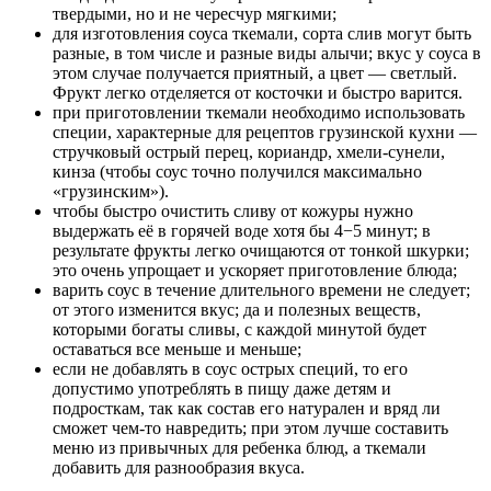
твердыми, но и не чересчур мягкими;
для изготовления соуса ткемали, сорта слив могут быть
разные, в том числе и разные виды алычи; вкус у соуса в
этом случае получается приятный, а цвет — светлый.
Фрукт легко отделяется от косточки и быстро варится.
при приготовлении ткемали необходимо использовать
специи, характерные для рецептов грузинской кухни —
стручковый острый перец, кориандр, хмели-сунели,
кинза (чтобы соус точно получился максимально
«грузинским»).
чтобы быстро очистить сливу от кожуры нужно
выдержать её в горячей воде хотя бы 4−5 минут; в
результате фрукты легко очищаются от тонкой шкурки;
это очень упрощает и ускоряет приготовление блюда;
варить соус в течение длительного времени не следует;
от этого изменится вкус; да и полезных веществ,
которыми богаты сливы, с каждой минутой будет
оставаться все меньше и меньше;
если не добавлять в соус острых специй, то его
допустимо употреблять в пищу даже детям и
подросткам, так как состав его натурален и вряд ли
сможет чем-то навредить; при этом лучше составить
меню из привычных для ребенка блюд, а ткемали
добавить для разнообразия вкуса.