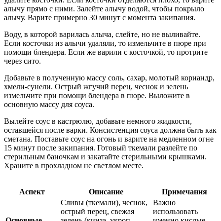
алычу прямо с ними. Залейте алычу водой, чтобы покрыло
алычу. Варите примерно 30 минут с момента закипания.
Воду, в которой варилась алыча, слейте, но не выливайте.
Если косточки из алычи удаляли, то измельчите в пюре при
помощи блендера. Если же варили с косточкой, то протрите
через сито.
Добавьте в полученную массу соль, сахар, молотый кориандр,
хмели-сунели. Острый жгучий перец, чеснок и зелень
измельчите при помощи блендера в пюре. Выложите в
основную массу для соуса.
Вылейте соус в кастрюлю, добавьте немного жидкости,
оставшейся после варки. Консистенция соуса должна быть как
сметана. Поставьте соус на огонь и варите на медленном огне
15 минут после закипания. Готовый ткемали разлейте по
стерильным баночкам и закатайте стерильными крышками.
Храните в прохладном не светлом месте.
Аспект
Описание
Примечания
Сливы (ткемали), чеснок,
Важно
острый перец, свежая
использовать
Основные
зелень (кинза, укроп,
именно кислые