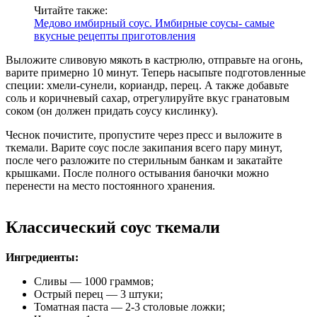
Читайте также:
Медово имбирный соус. Имбирные соусы- самые
вкусные рецепты приготовления
Выложите сливовую мякоть в кастрюлю, отправьте на огонь,
варите примерно 10 минут. Теперь насыпьте подготовленные
специи: хмели-сунели, кориандр, перец. А также добавьте
соль и коричневый сахар, отрегулируйте вкус гранатовым
соком (он должен придать соусу кислинку).
Чеснок почистите, пропустите через пресс и выложите в
ткемали. Варите соус после закипания всего пару минут,
после чего разложите по стерильным банкам и закатайте
крышками. После полного остывания баночки можно
перенести на место постоянного хранения.
Классический соус ткемали
Ингредиенты:
Сливы — 1000 граммов;
Острый перец — 3 штуки;
Томатная паста — 2-3 столовые ложки;