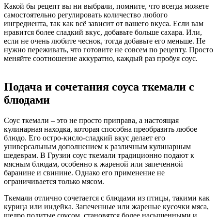
Какой бы рецепт вы ни выбрали, помните, что всегда можете
самостоятельно регулировать количество любого
ингредиента, так как всё зависит от вашего вкуса. Если вам
нравится более сладкий вкус, добавьте больше сахара. Или,
если не очень любите чеснок, тогда добавьте его меньше. Не
нужно переживать, что готовите не совсем по рецепту. Просто
меняйте соотношение аккуратно, каждый раз пробуя соус.
Подача и сочетания соуса ткемали с
блюдами
Соус ткемали – это не просто приправа, а настоящая
кулинарная находка, которая способна преобразить любое
блюдо. Его остро-кисло-сладкий вкус делает его
универсальным дополнением к различным кулинарным
шедеврам. В Грузии соус ткемали традиционно подают к
мясным блюдам, особенно к жареной или запеченной
баранине и свинине. Однако его применение не
ограничивается только мясом.
Ткемали отлично сочетается с блюдами из птицы, такими как
курица или индейка. Запеченные или жареные кусочки мяса,
щедро политые соусом, становятся более насыщенными и