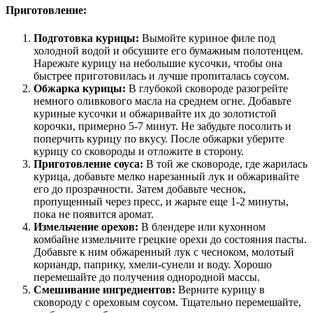
Приготовление:
Подготовка курицы:
Вымойте куриное филе под
холодной водой и обсушите его бумажным полотенцем.
Нарежьте курицу на небольшие кусочки, чтобы она
быстрее приготовилась и лучше пропиталась соусом.
Обжарка курицы:
В глубокой сковороде разогрейте
немного оливкового масла на среднем огне. Добавьте
куриные кусочки и обжаривайте их до золотистой
корочки, примерно 5-7 минут. Не забудьте посолить и
поперчить курицу по вкусу. После обжарки уберите
курицу со сковороды и отложите в сторону.
Приготовление соуса:
В той же сковороде, где жарилась
курица, добавьте мелко нарезанный лук и обжаривайте
его до прозрачности. Затем добавьте чеснок,
пропущенный через пресс, и жарьте еще 1-2 минуты,
пока не появится аромат.
Измельчение орехов:
В блендере или кухонном
комбайне измельчите грецкие орехи до состояния пасты.
Добавьте к ним обжаренный лук с чесноком, молотый
кориандр, паприку, хмели-сунели и воду. Хорошо
перемешайте до получения однородной массы.
Смешивание ингредиентов:
Верните курицу в
сковороду с ореховым соусом. Тщательно перемешайте,