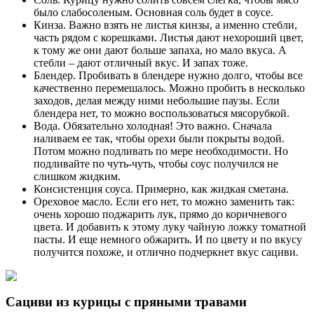
было слабосоленым. Основная соль будет в соусе.
Кинза. Важно взять не листья кинзы, а именно стебли,
часть рядом с корешками. Листья дают нехороший цвет,
к тому же они дают больше запаха, но мало вкуса. А
стебли – дают отличный вкус. И запах тоже.
Блендер. Пробивать в блендере нужно долго, чтобы все
качественно перемешалось. Можно пробить в несколько
заходов, делая между ними небольшие паузы. Если
блендера нет, то можно воспользоваться мясорубкой.
Вода. Обязательно холодная! Это важно. Сначала
наливаем ее так, чтобы орехи были покрыты водой.
Потом можно подливать по мере необходимости. Но
подливайте по чуть-чуть, чтобы соус получился не
слишком жидким.
Консистенция соуса. Примерно, как жидкая сметана.
Ореховое масло. Если его нет, то можно заменить так:
очень хорошо поджарить лук, прямо до коричневого
цвета. И добавить к этому луку чайную ложку томатной
пасты. И еще немного обжарить. И по цвету и по вкусу
получится похоже, и отлично подчеркнет вкус сациви.
Сациви из курицы с пряными травами