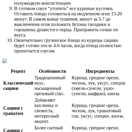
полужидкую консистенцию
В готовом соусе “утопить” все куриные кусочки.
Оставить блюдо готовиться на медленном огне 15-20
минут. В самом конце тушения, минут за 5-7 до
выключения огня положить бутоны гвоздики и
горошины душистого перца. Приправить солью по
вкусу.
Окончательно грузинское блюдо из курицы сациви
будет готово после 4-6 часов, когда птица полностью
пропитается соусом.
Рецепт
Особенности
Ингредиенты
Традиционный
Курица, грецкие орехи,
Классический
вкус,
чеснок, лук, уксус, специи
сациви
насыщенный
(хмели-сунели, уцхо-
ореховый соус.
сунели, шафран), кинза.
Добавляет
кислинку и
Курица, грецкие орехи,
Сациви с
свежесть,
чеснок, лук, гранатовый
гранатом
интересный
сок, уксус, специи, кинза.
акцент.
Более сытный
Курица, грецкие орехи,
Сациви с