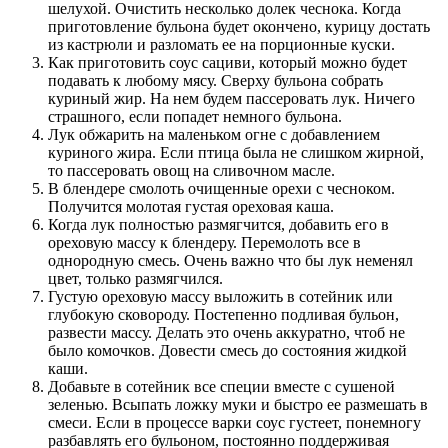
шелухой. Очистить несколько долек чеснока. Когда
приготовление бульона будет окончено, курицу достать
из кастрюли и разломать ее на порционные куски.
Как приготовить соус сациви, который можно будет
подавать к любому мясу. Сверху бульона собрать
куриный жир. На нем будем пассеровать лук. Ничего
страшного, если попадет немного бульона.
Лук обжарить на маленьком огне с добавлением
куриного жира. Если птица была не слишком жирной,
то пассеровать овощ на сливочном масле.
В блендере смолоть очищенные орехи с чесноком.
Получится молотая густая ореховая каша.
Когда лук полностью размягчится, добавить его в
ореховую массу к блендеру. Перемолоть все в
однородную смесь. Очень важно что бы лук неменял
цвет, только размягчился.
Густую ореховую массу выложить в сотейник или
глубокую сковороду. Постепенно подливая бульон,
развести массу. Делать это очень аккуратно, чтоб не
было комочков. Довести смесь до состояния жидкой
каши.
Добавьте в сотейник все специи вместе с сушеной
зеленью. Всыпать ложку муки и быстро ее размешать в
смеси. Если в процессе варки соус густеет, понемногу
разбавлять его бульоном, постоянно поддерживая