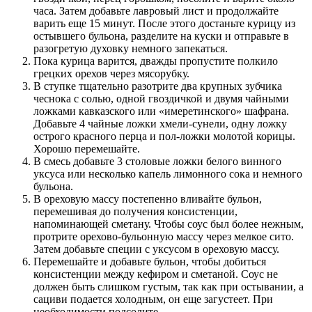
часа. Затем добавьте лавровый лист и продолжайте
варить еще 15 минут. После этого достаньте курицу из
остывшего бульона, разделите на куски и отправьте в
разогретую духовку немного запекаться.
Пока курица варится, дважды пропустите полкило
грецких орехов через мясорубку.
В ступке тщательно разотрите два крупных зубчика
чеснока с солью, одной гвоздичкой и двумя чайными
ложками кавказского или «имеретинского» шафрана.
Добавьте 4 чайные ложки хмели-сунели, одну ложку
острого красного перца и пол-ложки молотой корицы.
Хорошо перемешайте.
В смесь добавьте 3 столовые ложки белого винного
уксуса или несколько капель лимонного сока и немного
бульона.
В ореховую массу постепенно вливайте бульон,
перемешивая до получения консистенции,
напоминающей сметану. Чтобы соус был более нежным,
протрите орехово-бульонную массу через мелкое сито.
Затем добавьте специи с уксусом в ореховую массу.
Перемешайте и добавьте бульон, чтобы добиться
консистенции между кефиром и сметаной. Соус не
должен быть слишком густым, так как при остывании, а
сациви подается холодным, он еще загустеет. При
необходимости подсолите.