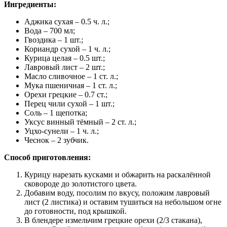
Ингредиенты:
Аджика сухая – 0.5 ч. л.;
Вода – 700 мл;
Гвоздика – 1 шт.;
Кориандр сухой – 1 ч. л.;
Курица целая – 0.5 шт.;
Лавровый лист – 2 шт.;
Масло сливочное – 1 ст. л.;
Мука пшеничная – 1 ст. л.;
Орехи грецкие – 0.7 ст.;
Перец чили сухой – 1 шт.;
Соль – 1 щепотка;
Уксус винный тёмный – 2 ст. л.;
Уцхо-сунели – 1 ч. л.;
Чеснок – 2 зубчик.
Способ приготовления:
Курицу нарезать кусками и обжарить на раскалённой
сковороде до золотистого цвета.
Добавим воду, посолим по вкусу, положим лавровый
лист (2 листика) и оставим тушиться на небольшом огне
до готовности, под крышкой.
В блендере измельчим грецкие орехи (2/3 стакана),