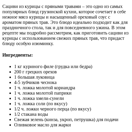
Сациви из курицы с пряными травами – это одно из самых
популярных блюд грузинской кухни, которое сочетает в себе
нежное мясо курицы и насыщенный ореховый соус с
ароматом пряных трав. Это блюдо идеально подходит как для
праздничного стола, так и для повседневного ужина. В этом
рецепте мы подробно рассмотрим, как приготовить сациви из
курицы с использованием свежих пряных трав, что придаст
блюду особую изюминку.
Ингредиенты:
1 кг куриного филе (грудка или бедра)
200 г грецких орехов
1 большая луковица
4-5 зубчиков чеснока
1 ч. ложка молотой кориандра
1 ч. ложка молотой паприки
1 ч. ложка хмели-сунели
1 ч. ложка соли (по вкусу)
1/2 ч. ложки черного перца (по вкусу)
1/2 стакана воды
Свежая зелень (кинза, укроп, петрушка) для подачи
Оливковое масло для жарки