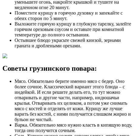
уменьшите огонь, накройте крышкой и тушите на
медленном огне 20 минут.
Поместите курицу в горячую духовку и запекайте с
обеих сторон по 5 минут.
Выложите горячую курицу в глубокую тарелку, залейте
горячим ореховым соусом и оставьте при комнатной
температуре до полного остывания.
Остывшее блюдо украсьте свежей кинзой, зернами
граната и дроблеными орехами.
Советы грузинского повара:
Мясо. Обязательно берите именно мясо с бедер. Оно
более сочное. Классический вариант этого блюда – с
индейкой. И если решите делать его, то тут можно
отваривать и другие части, например, индюшачьи
крылья. Отваривать их целиком, а потом уже снимать
мясо с костей и отделять от кожи. Курицу же лучше
варить без костей, с ними получается слишком жирно и
бульон не чистый.
Варка. Обязательно мясо нужно класть в кипящую воду,
тогда оно получится сочным.
Соль. Курицу нужно солить совсем слегка, чтобы мясо