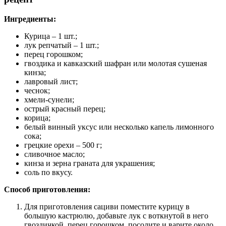
Ингредиенты:
Курица – 1 шт.;
лук репчатый – 1 шт.;
перец горошком;
гвоздика и кавказский шафран или молотая сушеная
кинза;
лавровый лист;
чеснок;
хмели-сунели;
острый красный перец;
корица;
белый винный уксус или несколько капель лимонного
сока;
грецкие орехи – 500 г;
сливочное масло;
кинза и зерна граната для украшения;
соль по вкусу.
Способ приготовления:
Для приготовления сациви поместите курицу в
большую кастрюлю, добавьте лук с воткнутой в него
гвоздичкой, перец горошком, посолите и варите около