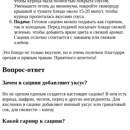
чтобы курица была полностью покрыта соусом.
Уменьшите огонь до минимума, накройте сковороду
крышкой и тушите блюдо около 15-20 минут, чтобы
курица пропиталась вкусами соуса.
Подача:
Готовое сациви можно подавать как горячим,
так и холодным. Перед подачей посыпьте блюдо свежей
зеленью, чтобы добавить яркие цвета и свежий аромат.
Сациви отлично сочетается с лавашем или свежим
хлебом.
Это блюдо не только вкусное, но и очень полезное благодаря
орехам и пряным травам. Приятного аппетита!
Вопрос-ответ
Зачем в сациви добавляют уксус?
Но не орехом единым создается настоящее сациви! В нем есть
корица, шафран, чеснок, перец и другие ингредиенты. Для
кислинки в сациви добавляют винный уксус или гранатовый
сок, для свежести – кинзу.
Какой гарнир к сациви?