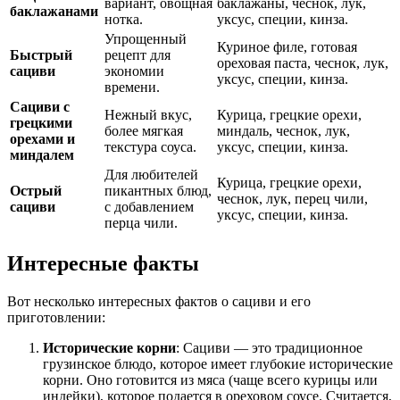
вариант, овощная
баклажаны, чеснок, лук,
баклажанами
нотка.
уксус, специи, кинза.
Упрощенный
Куриное филе, готовая
Быстрый
рецепт для
ореховая паста, чеснок, лук,
сациви
экономии
уксус, специи, кинза.
времени.
Сациви с
Нежный вкус,
Курица, грецкие орехи,
грецкими
более мягкая
миндаль, чеснок, лук,
орехами и
текстура соуса.
уксус, специи, кинза.
миндалем
Для любителей
Курица, грецкие орехи,
Острый
пикантных блюд,
чеснок, лук, перец чили,
сациви
с добавлением
уксус, специи, кинза.
перца чили.
Интересные факты
Вот несколько интересных фактов о сациви и его
приготовлении:
Исторические корни
: Сациви — это традиционное
грузинское блюдо, которое имеет глубокие исторические
корни. Оно готовится из мяса (чаще всего курицы или
индейки), которое подается в ореховом соусе. Считается,