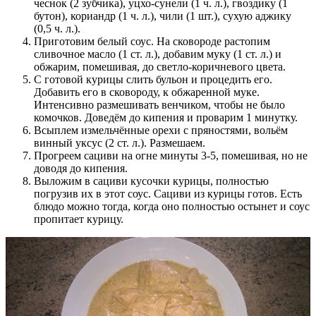
чеснок (2 зубчика), уцхо-сунели (1 ч. л.), гвоздику (1
бутон), кориандр (1 ч. л.), чили (1 шт.), сухую аджику
(0,5 ч. л.).
Приготовим белый соус. На сковороде растопим
сливочное масло (1 ст. л.), добавим муку (1 ст. л.) и
обжарим, помешивая, до светло-коричневого цвета.
С готовой курицы слить бульон и процедить его.
Добавить его в сковороду, к обжаренной муке.
Интенсивно размешивать венчиком, чтобы не было
комочков. Доведём до кипения и проварим 1 минутку.
Всыплем измельчённые орехи с пряностями, вольём
винный уксус (2 ст. л.). Размешаем.
Прогреем сациви на огне минуты 3-5, помешивая, но не
доводя до кипения.
Выложим в сациви кусочки курицы, полностью
погрузив их в этот соус. Сациви из курицы готов. Есть
блюдо можно тогда, когда оно полностью остынет и соус
пропитает курицу.