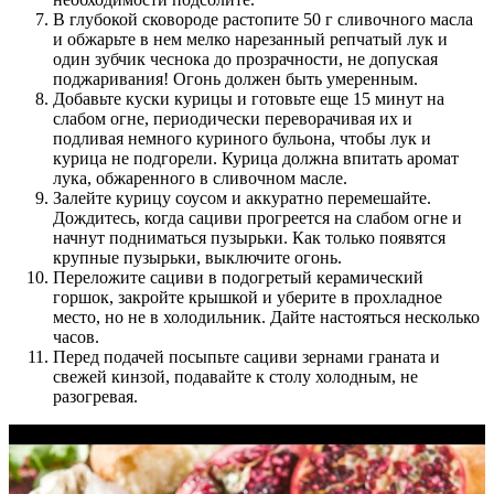
В глубокой сковороде растопите 50 г сливочного масла
и обжарьте в нем мелко нарезанный репчатый лук и
один зубчик чеснока до прозрачности, не допуская
поджаривания! Огонь должен быть умеренным.
Добавьте куски курицы и готовьте еще 15 минут на
слабом огне, периодически переворачивая их и
подливая немного куриного бульона, чтобы лук и
курица не подгорели. Курица должна впитать аромат
лука, обжаренного в сливочном масле.
Залейте курицу соусом и аккуратно перемешайте.
Дождитесь, когда сациви прогреется на слабом огне и
начнут подниматься пузырьки. Как только появятся
крупные пузырьки, выключите огонь.
Переложите сациви в подогретый керамический
горшок, закройте крышкой и уберите в прохладное
место, но не в холодильник. Дайте настояться несколько
часов.
Перед подачей посыпьте сациви зернами граната и
свежей кинзой, подавайте к столу холодным, не
разогревая.