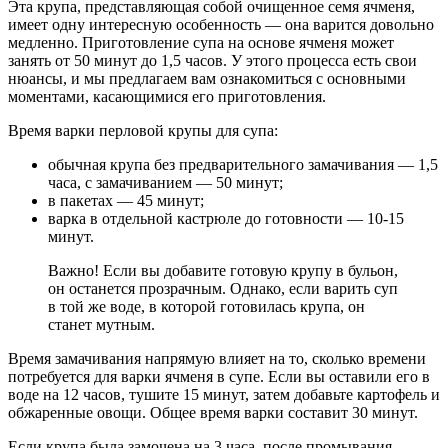
Эта крупа, представляющая собой очищенное семя ячменя,
имеет одну интересную особенность — она варится довольно
медленно. Приготовление супа на основе ячменя может
занять от 50 минут до 1,5 часов. У этого процесса есть свои
нюансы, и мы предлагаем вам ознакомиться с основными
моментами, касающимися его приготовления.
Время варки перловой крупы для супа:
обычная крупа без предварительного замачивания — 1,5
часа, с замачиванием — 50 минут;
в пакетах — 45 минут;
варка в отдельной кастрюле до готовности — 10-15
минут.
Важно! Если вы добавите готовую крупу в бульон,
он останется прозрачным. Однако, если варить суп
в той же воде, в которой готовилась крупа, он
станет мутным.
Время замачивания напрямую влияет на то, сколько времени
потребуется для варки ячменя в супе. Если вы оставили его в
воде на 12 часов, тушите 15 минут, затем добавьте картофель и
обжаренные овощи. Общее время варки составит 30 минут.
Если крупа была замочена на 3 часа, после промывания