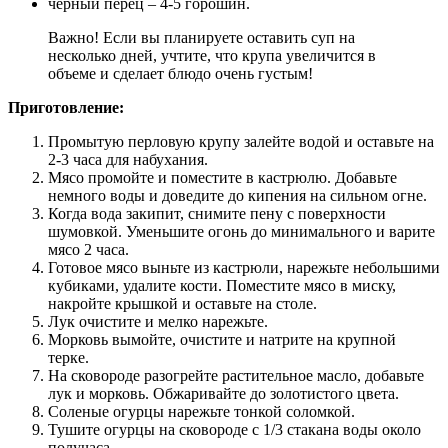
черный перец – 4-5 горошин.
Важно! Если вы планируете оставить суп на
несколько дней, учтите, что крупа увеличится в
объеме и сделает блюдо очень густым!
Приготовление:
Промытую перловую крупу залейте водой и оставьте на
2-3 часа для набухания.
Мясо промойте и поместите в кастрюлю. Добавьте
немного воды и доведите до кипения на сильном огне.
Когда вода закипит, снимите пену с поверхности
шумовкой. Уменьшите огонь до минимального и варите
мясо 2 часа.
Готовое мясо выньте из кастрюли, нарежьте небольшими
кубиками, удалите кости. Поместите мясо в миску,
накройте крышкой и оставьте на столе.
Лук очистите и мелко нарежьте.
Морковь вымойте, очистите и натрите на крупной
терке.
На сковороде разогрейте растительное масло, добавьте
лук и морковь. Обжаривайте до золотистого цвета.
Соленые огурцы нарежьте тонкой соломкой.
Тушите огурцы на сковороде с 1/3 стакана воды около
получаса.