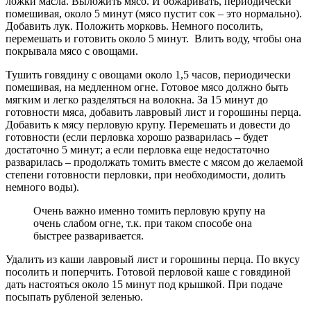
ложки масла. Выложить мясо. И обжаривать, периодически
помешивая, около 5 минут (мясо пустит сок – это нормально).
Добавить лук. Положить морковь. Немного посолить,
перемешать и готовить около 5 минут. Влить воду, чтобы она
покрывала мясо с овощами.
Тушить говядину с овощами около 1,5 часов, периодически
помешивая, на медленном огне. Готовое мясо должно быть
мягким и легко разделяться на волокна. За 15 минут до
готовности мяса, добавить лавровый лист и горошины перца.
Добавить к мясу перловую крупу. Перемешать и довести до
готовности (если перловка хорошо разварилась – будет
достаточно 5 минут; а если перловка еще недостаточно
разварилась – продолжать томить вместе с мясом до желаемой
степени готовности перловки, при необходимости, долить
немного воды).
Очень важно именно томить перловую крупу на
очень слабом огне, т.к. при таком способе она
быстрее разваривается.
Удалить из каши лавровый лист и горошины перца. По вкусу
посолить и поперчить. Готовой перловой каше с говядиной
дать настояться около 15 минут под крышкой. При подаче
посыпать рубленой зеленью.