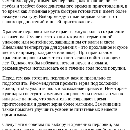
ячменную крупу. Ячменная перловка, как правило, более
грубая и требует более длительного времени приготовления, в
то время как ячменная крупа быстрее готовится и имеет более
нежную текстуру. Выбор между этими видами зависит от
ваших предпочтений и целей приготовления.
Хранение перловки также играет важную роль в сохранении
ее качества. Лучше всего хранить крупу в герметичной
упаковке или контейнере, защищенном от влаги и света.
Идеальная температура для хранения – это прохладное и сухое
место, например, кладовка или шкаф. При правильном
хранении перловка может сохранять свои свойства до двух
лет. Однако, чтобы избежать потери вкуса и аромата,
рекомендуется использовать ее в течение года после покупки.
Перед тем как готовить перловку, важно правильно ее
подготовить. Рекомендуется промыть зерна под холодной
водой, чтобы удалить пыль и возможные примеси. Некоторые
кулинары советуют замачивать перловку на несколько часов
или даже на ночь, что значительно сокращает время
приготовления и делает зерна более мягкими. Замачивание
также помогает улучшить усвоение питательных веществ
организмом.
Следуя этим советам по выбору и хранению перловки, вы
сможете наслаждаться ее вкусом и полезными свойствами на