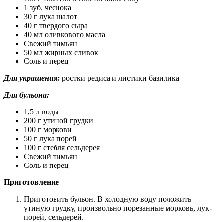
1 зуб. чеснока
30 г лука шалот
40 г твердого сыра
40 мл оливкового масла
Свежий тимьян
50 мл жирных сливок
Соль и перец
Для украшения:
ростки редиса и листики базилика
Для бульона:
1,5 л воды
200 г утиной грудки
100 г моркови
50 г лука порей
100 г стебля сельдерея
Свежий тимьян
Соль и перец
Приготовление
Приготовить бульон. В холодную воду положить
утиную грудку, произвольно порезанные морковь, лук-
порей, сельдерей.