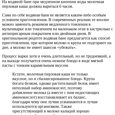
На водяной бане при медленном кипении воды молочная
перловая каша должна вариться 6 часов.
Сама по себе водяная баня не является каким-либо особым
условием приготовления. В современных реалиях ее вполне
можно заменить режимом медленного томления в
мультиварке или томлением на маленьком огне в кастрюльке с
антипригарным покрытием или двойным дном. В
оригинальном рецепте водяная бане предлагается как способ
приготовления, при котором молоко и крупа не подгорают на
дне, а молоко не имеет шансов «убежать».
Процесс варки хотя и очень длительный, но не трудоемкий, а
на выходе получается очень нежное блюдо в виде мягкой
пасты с тонким карамельным вкусом.
Кстати, молочная перловая каша не только
вкусное, но и сбалансированное блюдо. Крупа
богата белком, однако растительный белок имеет
неполный набор аминокислот, поэтому
добавление молока (а вместе с ним недостающих
аминокислот) восстанавливает их баланс,
благодаря чему они лучше усваиваются и лучше
используются организмом. Также
присутствующий в молоке кальций хорошо