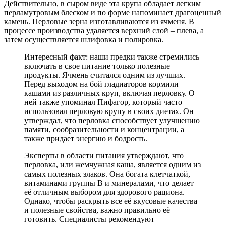
Действительно, в сыром виде эта крупа обладает легким
перламутровым блеском и по форме напоминает драгоценный
камень. Перловые зерна изготавливаются из ячменя. В
процессе производства удаляется верхний слой – плева, а
затем осуществляется шлифовка и полировка.
Интересный факт: наши предки также стремились
включать в свое питание только полезные
продукты. Ячмень считался одним из лучших.
Перед выходом на бой гладиаторов кормили
кашами из различных круп, включая перловку. О
ней также упоминал Пифагор, который часто
использовал перловую крупу в своих диетах. Он
утверждал, что перловка способствует улучшению
памяти, сообразительности и концентрации, а
также придает энергию и бодрость.
Эксперты в области питания утверждают, что
перловка, или жемчужная каша, является одним из
самых полезных злаков. Она богата клетчаткой,
витаминами группы B и минералами, что делает
её отличным выбором для здорового рациона.
Однако, чтобы раскрыть все её вкусовые качества
и полезные свойства, важно правильно её
готовить. Специалисты рекомендуют