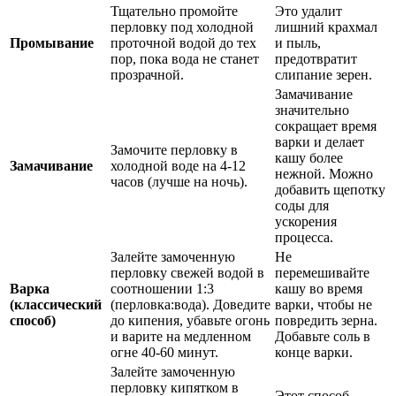
Тщательно промойте
Это удалит
перловку под холодной
лишний крахмал
Промывание
проточной водой до тех
и пыль,
пор, пока вода не станет
предотвратит
прозрачной.
слипание зерен.
Замачивание
значительно
сокращает время
варки и делает
Замочите перловку в
кашу более
Замачивание
холодной воде на 4-12
нежной. Можно
часов (лучше на ночь).
добавить щепотку
соды для
ускорения
процесса.
Залейте замоченную
Не
перловку свежей водой в
перемешивайте
Варка
соотношении 1:3
кашу во время
(классический
(перловка:вода). Доведите
варки, чтобы не
способ)
до кипения, убавьте огонь
повредить зерна.
и варите на медленном
Добавьте соль в
огне 40-60 минут.
конце варки.
Залейте замоченную
перловку кипятком в
Этот способ