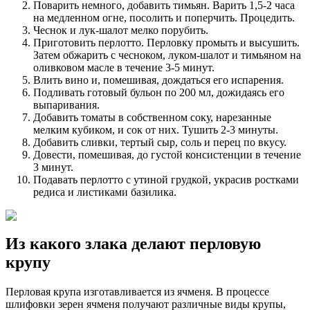
Поварить немного, добавить тимьян. Варить 1,5-2 часа
на медленном огне, посолить и поперчить. Процедить.
Чеснок и лук-шалот мелко порубить.
Приготовить перлотто. Перловку промыть и высушить.
Затем обжарить с чесноком, луком-шалот и тимьяном на
оливковом масле в течение 3-5 минут.
Влить вино и, помешивая, дождаться его испарения.
Подливать готовый бульон по 200 мл, дожидаясь его
выпаривания.
Добавить томаты в собственном соку, нарезанные
мелким кубиком, и сок от них. Тушить 2-3 минуты.
Добавить сливки, тертый сыр, соль и перец по вкусу.
Довести, помешивая, до густой консистенции в течение
3 минут.
Подавать перлотто с утиной грудкой, украсив ростками
редиса и листиками базилика.
Из какого злака делают перловую
крупу
Перловая крупа изготавливается из ячменя. В процессе
шлифовки зерен ячменя получают различные виды крупы,