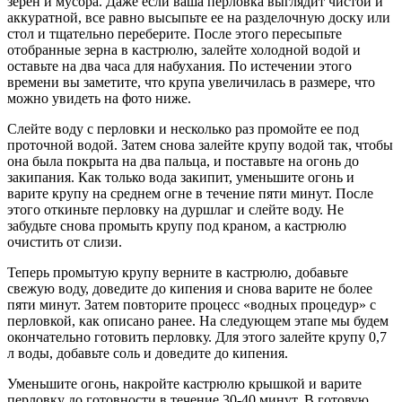
зерен и мусора. Даже если ваша перловка выглядит чистой и
аккуратной, все равно высыпьте ее на разделочную доску или
стол и тщательно переберите. После этого пересыпьте
отобранные зерна в кастрюлю, залейте холодной водой и
оставьте на два часа для набухания. По истечении этого
времени вы заметите, что крупа увеличилась в размере, что
можно увидеть на фото ниже.
Слейте воду с перловки и несколько раз промойте ее под
проточной водой. Затем снова залейте крупу водой так, чтобы
она была покрыта на два пальца, и поставьте на огонь до
закипания. Как только вода закипит, уменьшите огонь и
варите крупу на среднем огне в течение пяти минут. После
этого откиньте перловку на дуршлаг и слейте воду. Не
забудьте снова промыть крупу под краном, а кастрюлю
очистить от слизи.
Теперь промытую крупу верните в кастрюлю, добавьте
свежую воду, доведите до кипения и снова варите не более
пяти минут. Затем повторите процесс «водных процедур» с
перловкой, как описано ранее. На следующем этапе мы будем
окончательно готовить перловку. Для этого залейте крупу 0,7
л воды, добавьте соль и доведите до кипения.
Уменьшите огонь, накройте кастрюлю крышкой и варите
перловку до готовности в течение 30-40 минут. В готовую