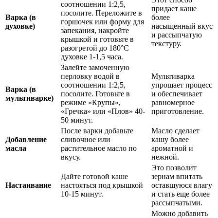
соотношении 1:2,5,
придает каше
посолите. Переложите в
Варка (в
более
горшочек или форму для
духовке)
насыщенный вкус
запекания, накройте
и рассыпчатую
крышкой и готовьте в
текстуру.
разогретой до 180°C
духовке 1-1,5 часа.
Залейте замоченную
перловку водой в
Мультиварка
соотношении 1:2,5,
упрощает процесс
Варка (в
посолите. Готовьте в
и обеспечивает
мультиварке)
режиме «Крупы»,
равномерное
«Гречка» или «Плов» 40-
приготовление.
50 минут.
После варки добавьте
Масло сделает
Добавление
сливочное или
кашу более
масла
растительное масло по
ароматной и
вкусу.
нежной.
Это позволит
Дайте готовой каше
зернам впитать
Настаивание
настояться под крышкой
оставшуюся влагу
10-15 минут.
и стать еще более
рассыпчатыми.
Можно добавить