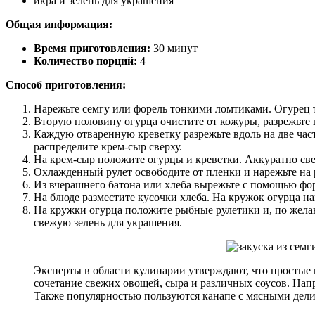
икра и зелень для украшения
Общая информация:
Время приготовления:
30 минут
Количество порций:
4
Способ приготовления:
Нарежьте семгу или форель тонкими ломтиками. Огурец т
Вторую половину огурца очистите от кожуры, разрежьте в
Каждую отваренную креветку разрежьте вдоль на две час
распределите крем-сыр сверху.
На крем-сыр положите огурцы и креветки. Аккуратно сверн
Охлажденный рулет освободите от пленки и нарежьте на
Из вчерашнего батона или хлеба вырежьте с помощью фо
На блюде разместите кусочки хлеба. На кружок огурца на
На кружки огурца положите рыбные рулетики и, по желан
свежую зелень для украшения.
Эксперты в области кулинарии утверждают, что простые 
сочетание свежих овощей, сыра и различных соусов. Нап
Также популярностью пользуются канапе с мясными делик