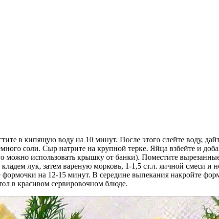
стите в кипящую воду на 10 минут. После этого слейте воду, дай
немного соли. Сыр натрите на крупной терке. Яйца взбейте и доб
го можно использовать крышку от банки). Поместите вырезанны
ладем лук, затем вареную морковь, 1-1,5 ст.л. яичной смеси и 
е формочки на 12-15 минут. В середине выпекания накройте фор
стол в красивом сервировочном блюде.