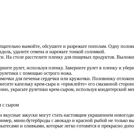
щательно вымойте, обсушите и разрежьте пополам. Одну полови
доль, удалите семена и нарежьте тонкой соломкой.
ти. На столе расстелите пленку для пищевых продуктов. Выложи
ите рулет, используя пленку. Заверните рулет в пленку и убери
 рулетики с помощью острого ножа.
рмочки для печенья сердечки или кружочки. Половинку отложен
несите капельку крем-сыра и «приклейте» его смазанной стороно
ию, украсьте рулетики крем-сыром, используя кондитерский меш
и вкусные закуски могут стать настоящим украшением новогодн
ример, мини-бутерброды с авокадо и красной рыбой не только в
атесами и оливками, которые легко готовятся и прекрасно доп