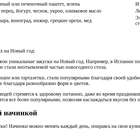
иный или печеночный паштет, зелень
Из
перец, йогурт, чеснок, укроп, оливковое масло
Ле
Эл
ыра, виноград, инжир, грецкие орехи, мед
ст
ах на Новый год:
свои уникальные закуски на Новый год. Например, в Испании по
ые стали неотъемлемой частью новогоднего стола.
канапе или тарталетки, стали популярными благодаря своей удобн
е благодаря разнообразию форм и цветов.
людей стремятся к здоровому питанию, даже во время празднико
ятся все более популярными, позволяя наслаждаться вкусом без
й начинкой
ки! Начинки можно менять каждый день, опираясь на свои кулин