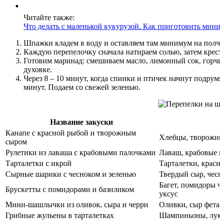
Читайте также:
Что делать с маленькой кукурузой. Как приготовить мини
Шпажки кладем в воду и оставляем там минимум на полча
Каждую перепелочку сначала натираем солью, затем кре
Готовим маринад: смешиваем масло, лимонный сок, горчи
духовке.
Через 8 – 10 минут, когда спинки и птичек начнут подр
минут. Подаем со свежей зеленью.
Название закуски
Канапе с красной рыбой и творожным
Хлебцы, творожны
сыром
Рулетики из лаваша с крабовыми палочками
Лаваш, крабовые п
Тарталетки с икрой
Тарталетки, красн
Сырные шарики с чесноком и зеленью
Твердый сыр, чес
Багет, помидоры 
Брускетты с помидорами и базиликом
уксус
Мини-шашлычки из оливок, сыра и черри
Оливки, сыр фета
Грибные жульены в тарталетках
Шампиньоны, лук,