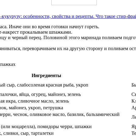
-кукурузу: особенности, свойства и рецепты. Что такое стир-фра
са. Иначе они во время готовки начнут гореть.
ст-накрест прокалываем шпажками.
цу и черный перец. Половиной этого маринада поливаем подгот
умяниваться, переворачиваем их на другую сторону и поливаем о
Ингредиенты
й сыр, слабосоленая красная рыба, укроп
Бы
алочки, яйца, огурец, майонез, зелень
Сы
ая икра, сливочное масло, зелень
Кл
нок, майонез, укроп, петрушка
А
черри, чеснок, оливковое масло, базилик, бальзамический
Ле
 (или моцарелла), помидоры черри, шпажки
Я
 сливки, сыр, тарталетки
Те