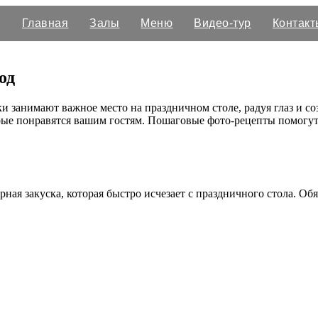
Главная
Залы
Меню
Видео-тур
Контакт
од
и занимают важное место на праздничном столе, радуя глаз и со
орые понравятся вашим гостям. Пошаговые фото-рецепты помогу
рная закуска, которая быстро исчезает с праздничного стола. Об