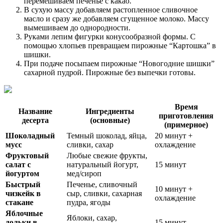
перемешиваем печенье с какао.
В сухую массу добавляем растопленное сливочное
масло и сразу же добавляем сгущенное молоко. Массу
вымешиваем до однородности.
Руками лепим фигурки конусообразной формы. С
помощью хлопьев превращаем пирожные “Картошка” в
шишки.
При подаче посыпаем пирожные “Новогодние шишки”
сахарной пудрой. Пирожные без выпечки готовы.
Время
Название
Ингредиенты
приготовления
десерта
(основные)
(примерное)
Шоколадный
Темный шоколад, яйца,
20 минут +
мусс
сливки, сахар
охлаждение
Фруктовый
Любые свежие фрукты,
салат с
натуральный йогурт,
15 минут
йогуртом
мед/сироп
Быстрый
Печенье, сливочный
10 минут +
чизкейк в
сыр, сливки, сахарная
охлаждение
стакане
пудра, ягоды
Яблочные
Яблоки, сахар,
дольки в
15 минут