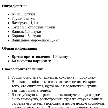
Ингредиенты:
Анис 3 штуки
Груши 9 штук
Ламбруско 1,1 л
Сахар 9,5 столовые ложки
Ваниль 1,5 штуки
Корица 1,5 штуки
Ванильное мороженое 1,5 кг
Общая информация:
Время приготовления:
120 минут;
Количество порций:
9;
Способ приготовления:
Груши очистить от кожицы, сохранив плодоножку.
Никакого особого смысла этот жест не имеет, кроме
того, что считается, будто бы с плодоножкой груша
выглядит симпатичней.
В неглубокую кастрюлю влить шипучее полусладкое
вино ламбруско, распотрошить туда же стручок ванили,
разрезав его сначала пополам, а потом ножом соскоблив
в кастрюлю семечки. Пустопорожний стручок тоже