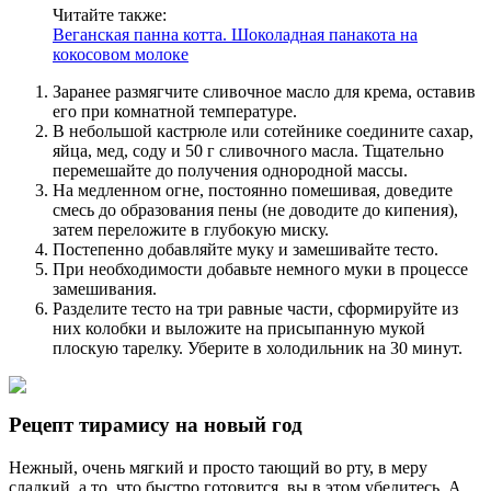
Читайте также:
Веганская панна котта. Шоколадная панакота на
кокосовом молоке
Заранее размягчите сливочное масло для крема, оставив
его при комнатной температуре.
В небольшой кастрюле или сотейнике соедините сахар,
яйца, мед, соду и 50 г сливочного масла. Тщательно
перемешайте до получения однородной массы.
На медленном огне, постоянно помешивая, доведите
смесь до образования пены (не доводите до кипения),
затем переложите в глубокую миску.
Постепенно добавляйте муку и замешивайте тесто.
При необходимости добавьте немного муки в процессе
замешивания.
Разделите тесто на три равные части, сформируйте из
них колобки и выложите на присыпанную мукой
плоскую тарелку. Уберите в холодильник на 30 минут.
Рецепт тирамису на новый год
Нежный, очень мягкий и просто тающий во рту, в меру
сладкий, а то, что быстро готовится, вы в этом убедитесь. А