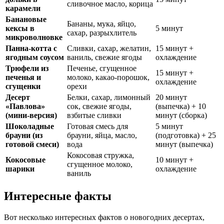
сливочное масло, корица
карамели
Банановые
Бананы, мука, яйцо,
кексы в
5 минут
сахар, разрыхлитель
микроволновке
Панна-котта с
Сливки, сахар, желатин,
15 минут +
ягодным соусом
ваниль, свежие ягоды
охлаждение
Трюфели из
Печенье, сгущенное
15 минут +
печенья и
молоко, какао-порошок,
охлаждение
сгущенки
орехи
Десерт
Белки, сахар, лимонный
20 минут
«Павлова»
сок, свежие ягоды,
(выпечка) + 10
(мини-версия)
взбитые сливки
минут (сборка)
Шоколадные
Готовая смесь для
5 минут
брауни (из
брауни, яйца, масло,
(подготовка) + 25
готовой смеси)
вода
минут (выпечка)
Кокосовая стружка,
Кокосовые
10 минут +
сгущенное молоко,
шарики
охлаждение
ваниль
Интересные факты
Вот несколько интересных фактов о новогодних десертах,