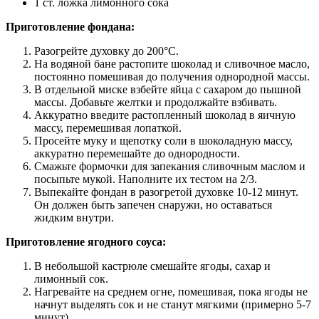
1 ст. ложка лимонного сока
Приготовление фондана:
Разогрейте духовку до 200°C.
На водяной бане растопите шоколад и сливочное масло,
постоянно помешивая до получения однородной массы.
В отдельной миске взбейте яйца с сахаром до пышной
массы. Добавьте желтки и продолжайте взбивать.
Аккуратно введите растопленный шоколад в яичную
массу, перемешивая лопаткой.
Просейте муку и щепотку соли в шоколадную массу,
аккуратно перемешайте до однородности.
Смажьте формочки для запекания сливочным маслом и
посыпьте мукой. Наполните их тестом на 2/3.
Выпекайте фондан в разогретой духовке 10-12 минут.
Он должен быть запечен снаружи, но оставаться
жидким внутри.
Приготовление ягодного соуса:
В небольшой кастрюле смешайте ягоды, сахар и
лимонный сок.
Нагревайте на среднем огне, помешивая, пока ягоды не
начнут выделять сок и не станут мягкими (примерно 5-7
минут).