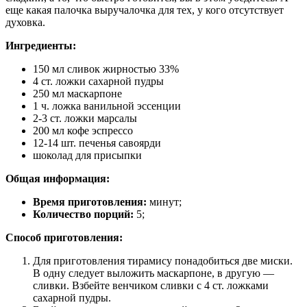
ещe какая палочка выручалочка для тех, у кого отсутствует
духовка.
Ингредиенты:
150 мл сливок жирностью 33%
4 ст. ложки сахарной пудры
250 мл маскарпоне
1 ч. ложка ванильной эссенции
2-3 ст. ложки марсалы
200 мл кофе эспрессо
12-14 шт. печенья савоярди
шоколад для присыпки
Общая информация:
Время приготовления:
минут;
Количество порций:
5;
Способ приготовления:
Для приготовления тирамису понадобиться две миски.
В одну следует выложить маскарпоне, в другую —
сливки. Взбейте венчиком сливки с 4 ст. ложками
сахарной пудры.