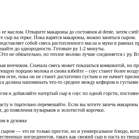
 ее маслом. Отварите макароны до состояния al dente, затем слей
 сыр на терке. Пока варятся макароны, можно заняться сыром.
представляет собой смесь растопленного масла и муки в равных 
ешайте до однородности. Готовьте ру 1-2 минуты.
Это не обязательно, но теплое молоко лучше соединяется с ру. В
вая венчиком. Сначала смесь может показаться комковатой, но п
щую порцию молока и снова взбейте – соус станет более возду
нем огне, пока он не станет достаточно густым и не начнет при
са должна напоминать что-то среднее между кефиром и густыми 
ня и добавляйте натертый сыр в соус по одной горсти, постоянн
асту и тщательно перемешайте. Если вы хотите запечь макароны
т, до появления пузырьков и золотистой корочки.
 сыром — это не только простое, но и универсальное блюдо, ко
ественных ингредиентов, таких как свежий сыр и паста из твер