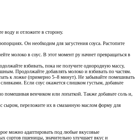
те воду и отложите в сторону.
пропорциях. Он необходим для загустения соуса. Растопите
лейте молоко в соус. В этот момент ру начнет превращаться в
родолжайте взбивать, пока не получите однородную массу,
шным. Продолжайте добавлять молоко и взбивать по частям.
липать к ложке (примерно 5–8 минут). Не забывайте помешивать
сливками. Если соус окажется слишком густым, добавьте
о помешивая венчиком или лопаткой. Также добавьте соль и,
 с сыром, переложите их в смазанную маслом форму для
торое можно адаптировать под любые вкусовые
дых сортов пшеницы, значительно улучшает вкус и