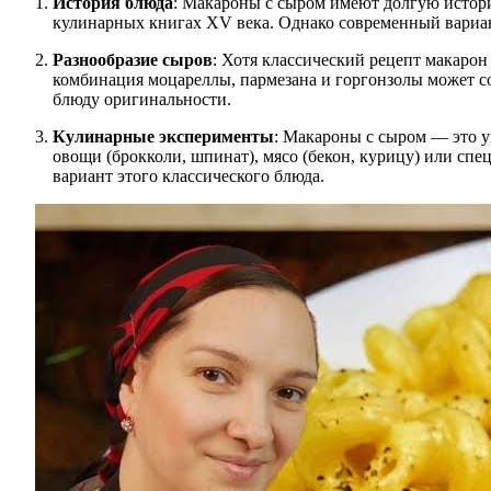
История блюда
: Макароны с сыром имеют долгую истори
кулинарных книгах XV века. Однако современный вариант
Разнообразие сыров
: Хотя классический рецепт макарон
комбинация моцареллы, пармезана и горгонзолы может со
блюду оригинальности.
Кулинарные эксперименты
: Макароны с сыром — это у
овощи (брокколи, шпинат), мясо (бекон, курицу) или спе
вариант этого классического блюда.