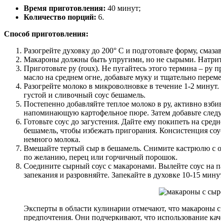
Время приготовления:
40 минут;
Количество порций:
6.
Способ приготовления:
Разогрейте духовку до 200° C и подготовьте форму, смазав
Макароны должны быть упругими, но не сырыми. Натрите
Приготовьте ру (roux). Не пугайтесь этого термина – ру 
масло на среднем огне, добавьте муку и тщательно перем
Разогрейте молоко в микроволновке в течение 1-2 минут. 
густой и сливочный соус бешамель.
Постепенно добавляйте теплое молоко в ру, активно взби
напоминающую картофельное пюре. Затем добавьте следую
Готовьте соус до загустения. Дайте ему покипеть на сред
бешамель, чтобы избежать пригорания. Консистенция соу
немного молока.
Вмешайте тертый сыр в бешамель. Снимите кастрюлю с ог
по желанию, перец или горчичный порошок.
Соедините сырный соус с макаронами. Вылейте соус на п
запекания и разровняйте. Запекайте в духовке 10-15 мину
Эксперты в области кулинарии отмечают, что макароны с
предпочтения. Они подчеркивают, что использование кач