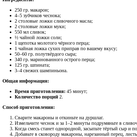
250 гр. макарон;
4–5 зубчиков чеснока;
2 столовые ложки сливочного масла;
2 столовые ложки муки;
550 мл сливок;
½ чайной ложки соли;
1 щепотка молотого чёрного перца;
1 чайная ложка сухих приправ по вашему вкусу;
50–60 гр. полутвёрдого сыра;
340 гр. маринованного острого перца;
125 гр. шпината;
3–4 свежих шампиньона.
Общая информация:
Время приготовления:
45 минут;
Количество порций
2.
Способ приготовления:
Сварите макароны и откиньте на дуршлаг.
Измельчите чеснок и за 1–2 минуты подрумяньте в сливо
Когда смесь станет однородной, засыпьте тёртый сыр и по
Добавьте в сковороду макароны, нарезанный перец, листь