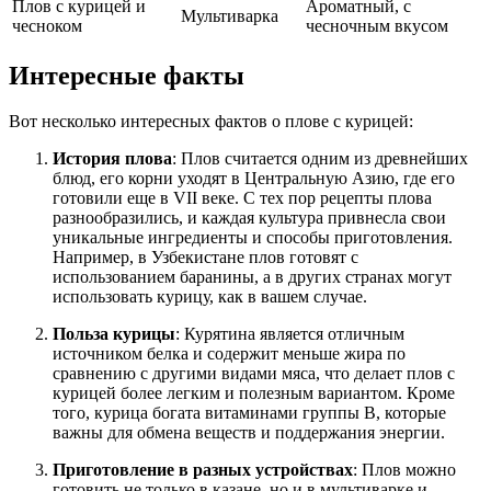
Плов с курицей и
Ароматный, с
Мультиварка
чесноком
чесночным вкусом
Интересные факты
Вот несколько интересных фактов о плове с курицей:
История плова
: Плов считается одним из древнейших
блюд, его корни уходят в Центральную Азию, где его
готовили еще в VII веке. С тех пор рецепты плова
разнообразились, и каждая культура привнесла свои
уникальные ингредиенты и способы приготовления.
Например, в Узбекистане плов готовят с
использованием баранины, а в других странах могут
использовать курицу, как в вашем случае.
Польза курицы
: Курятина является отличным
источником белка и содержит меньше жира по
сравнению с другими видами мяса, что делает плов с
курицей более легким и полезным вариантом. Кроме
того, курица богата витаминами группы B, которые
важны для обмена веществ и поддержания энергии.
Приготовление в разных устройствах
: Плов можно
готовить не только в казане, но и в мультиварке и