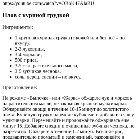
https://youtube.com/watch?v=OBoK47AIaBU
Плов с куриной грудкой
Ингредиенты:
1 крупная куриная грудка (с кожей или без неё – по
вкусу),
2-3 луковицы,
3-4 моркови,
500 г риса,
3-5 ст.л. растительного масла,
3-5 зубчиков чеснока,
соль, перец, специи – по вкусу.
Приготовление:
На режиме «Выпечка» или «Жарка» обжарьте лук и морковь
на растительном масле, не закрывая крышки мультиварки.
Обжаривайте овощи в течение 10-15 минут до золотистого
цвета. Куриную грудку нарежьте кубиками и добавьте в чашу
мультиварки. Перемешайте и продолжайте обжаривать ещё
минут 15. Добавьте специи и очищенные зубчики чеснока, не
разрезая их. Обжарьте в течение 1-2 минут. Всыпьте рис,
предварительно промытый и замоченный, разровняйте и