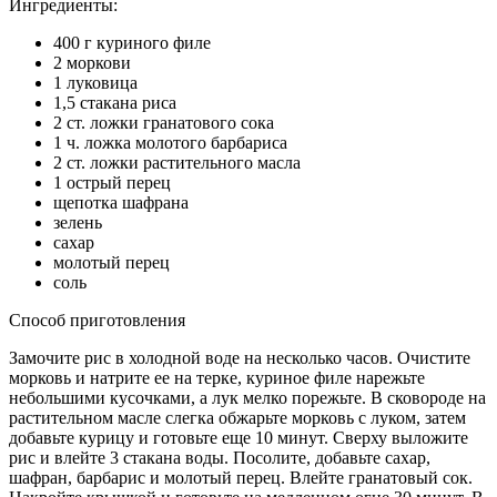
Ингредиенты:
400 г куриного филе
2 моркови
1 луковица
1,5 стакана риса
2 ст. ложки гранатового сока
1 ч. ложка молотого барбариса
2 ст. ложки растительного масла
1 острый перец
щепотка шафрана
зелень
сахар
молотый перец
соль
Способ приготовления
Замочите рис в холодной воде на несколько часов. Очистите
морковь и натрите ее на терке, куриное филе нарежьте
небольшими кусочками, а лук мелко порежьте. В сковороде на
растительном масле слегка обжарьте морковь с луком, затем
добавьте курицу и готовьте еще 10 минут. Сверху выложите
рис и влейте 3 стакана воды. Посолите, добавьте сахар,
шафран, барбарис и молотый перец. Влейте гранатовый сок.