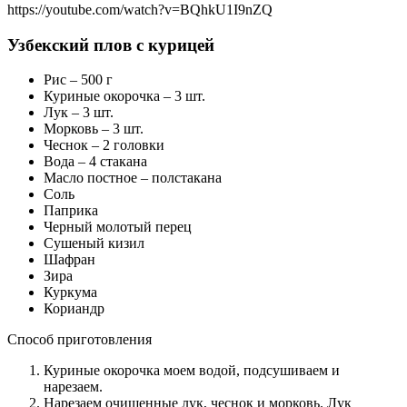
https://youtube.com/watch?v=BQhkU1I9nZQ
Узбекский плов с курицей
Рис – 500 г
Куриные окорочка – 3 шт.
Лук – 3 шт.
Морковь – 3 шт.
Чеснок – 2 головки
Вода – 4 стакана
Масло постное – полстакана
Соль
Паприка
Черный молотый перец
Сушеный кизил
Шафран
Зира
Куркума
Кориандр
Способ приготовления
Куриные окорочка моем водой, подсушиваем и
нарезаем.
Нарезаем очищенные лук, чеснок и морковь. Лук