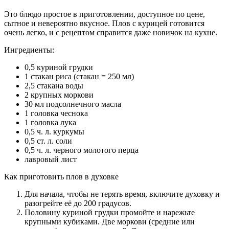
Это блюдо простое в приготовлении, доступное по цене,
сытное и невероятно вкусное. Плов с курицей готовится
очень легко, и с рецептом справится даже новичок на кухне.
Ингредиенты:
0,5 куриной грудки
1 стакан риса (стакан = 250 мл)
2,5 стакана воды
2 крупных моркови
30 мл подсолнечного масла
1 головка чеснока
1 головка лука
0,5 ч. л. куркумы
0,5 ст. л. соли
0,5 ч. л. черного молотого перца
лавровый лист
Как приготовить плов в духовке
Для начала, чтобы не терять время, включите духовку и
разогрейте её до 200 градусов.
Половину куриной грудки промойте и нарежьте
крупными кубиками. Две моркови (средние или