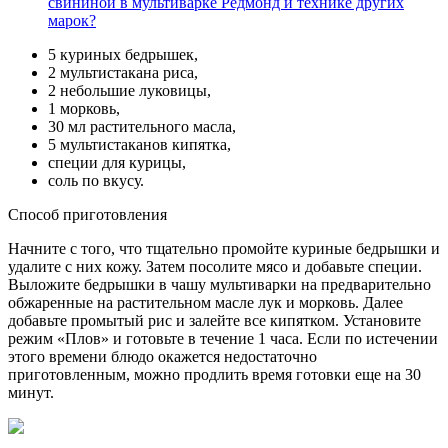
свининой в мультиварке Редмонд и технике других
марок?
5 куриных бедрышек,
2 мультистакана риса,
2 небольшие луковицы,
1 морковь,
30 мл растительного масла,
5 мультистаканов кипятка,
специи для курицы,
соль по вкусу.
Способ приготовления
Начните с того, что тщательно промойте куриные бедрышки и
удалите с них кожу. Затем посолите мясо и добавьте специи.
Выложите бедрышки в чашу мультиварки на предварительно
обжаренные на растительном масле лук и морковь. Далее
добавьте промытый рис и залейте все кипятком. Установите
режим «Плов» и готовьте в течение 1 часа. Если по истечении
этого времени блюдо окажется недостаточно
приготовленным, можно продлить время готовки еще на 30
минут.