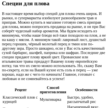
Специи для плова
В настоящее время выбор специй для плова очень широк. И
рынки, и супермаркеты изобилуют разнообразием трав и
приправ. Можно купить в магазине готовую смесь приправ
для плова, можно попросить продавца на рынке, и он при Вас
соберёт чудесный набор ароматов. Мы будем исходить из
минимума, чтобы наше блюдо всё-таки походило на плов, а не
на кашу с мясом. А минимум такой: лавровый лист, душистый
перец горошек, чёрный молотый перец и тмин или по-
другому зира. Просто шикарно, если у Вас есть качественный
сухой барбарис, шалфей, паприка или шафран. Последние две
специи придают плову яркий цвет. Прованские или
итальянские травы придадут Вашему плову европейскую
нотку, так что их смело можно использовать. Но, скажу Вам
по-секрету, если на Вашей кухне есть соль и перец — уже
хорошо, надо же с чего-то начинать! Главное, готовьте с
любовью и не сомневайтесь в успехе!
Способ
Рецепт
Особенности
приготовления
Классический плов с
Быстро, удобно,
Мультиварка
курицей
рассыпчатый рис
Насыщенный вкус,