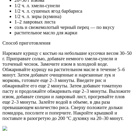
20–50 г изюма
1/2 ч. л. хмели-сунели
1/2 ч. л. сушеных ягод барбариса
1/2 ч. л. зиры (кумина)
1–2 лавровых листа
соль и свежемолотый черный перец — по вкусу
растительное масло для жарки
Способ приготовления
Нарежьте курицу с костью на небольшие кусочки весом 30–50
г. Приправьте солью, добавьте немного хмели-сунели и
толченый чеснок. Замочите изюм в холодной воде.
Обжаривайте курицу на растительном масле в течение 5–6
минут. Затем добавьте очищенные и нарезанные лук и
морковь, готовьте еще 2–3 минуты. Введите рис и
обжаривайте его еще 2 минуты. Затем добавьте томатную
пасту и продолжайте обжаривать еще 2–3 минуты. Выложите
изюм, добавьте специи и лавровый лист, прогревайте плов
еще 2–3 минуты. Залейте водой в объеме, в два раза
превышающем количество риса. Сверху положите дольки
помидора, посолите и поперчите. Накройте крышкой и
поставьте в разогретую до 200 °С духовку на 20–30 минут.