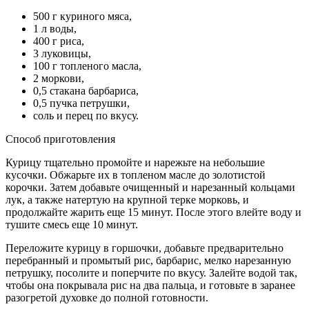
500 г куриного мяса,
1 л воды,
400 г риса,
3 луковицы,
100 г топленого масла,
2 моркови,
0,5 стакана барбариса,
0,5 пучка петрушки,
соль и перец по вкусу.
Способ приготовления
Курицу тщательно промойте и нарежьте на небольшие
кусочки. Обжарьте их в топленом масле до золотистой
корочки. Затем добавьте очищенный и нарезанный кольцами
лук, а также натертую на крупной терке морковь, и
продолжайте жарить еще 15 минут. После этого влейте воду и
тушите смесь еще 10 минут.
Переложите курицу в горшочки, добавьте предварительно
перебранный и промытый рис, барбарис, мелко нарезанную
петрушку, посолите и поперчите по вкусу. Залейте водой так,
чтобы она покрывала рис на два пальца, и готовьте в заранее
разогретой духовке до полной готовности.