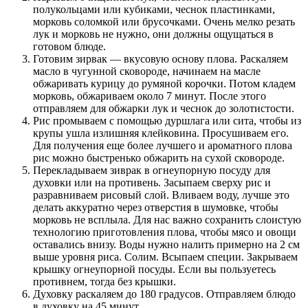
полукольцами или кубиками, чеснок пластинками,
морковь соломкой или брусочками. Очень мелко резать
лук и морковь не нужно, они должны ощущаться в
готовом блюде.
Готовим зирвак — вкусовую основу плова. Раскаляем
масло в чугунной сковороде, начинаем на масле
обжаривать курицу до румяной корочки. Потом кладем
морковь, обжариваем около 7 минут. После этого
отправляем для обжарки лук и чеснок до золотистости.
Рис промываем с помощью дуршлага или сита, чтобы из
крупы ушла излишняя клейковина. Просушиваем его.
Для получения еще более лучшего и ароматного плова
рис можно быстренько обжарить на сухой сковороде.
Перекладываем зиврак в огнеупорную посуду для
духовки или на противень. Засыпаем сверху рис и
разравниваем рисовый слой. Вливаем воду, лучше это
делать аккуратно через отверстия в шумовке, чтобы
морковь не всплыла. Для нас важно сохранить слоистую
технологию приготовления плова, чтобы мясо и овощи
оставались внизу. Воды нужно налить примерно на 2 см
выше уровня риса. Солим. Всыпаем специи. Закрываем
крышку огнеупорной посуды. Если вы пользуетесь
противнем, тогда без крышки.
Духовку раскаляем до 180 градусов. Отправляем блюдо
в духовку на 45 минут.