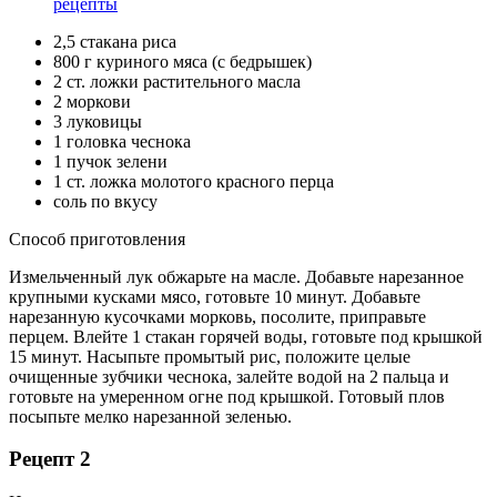
рецепты
2,5 стакана риса
800 г куриного мяса (с бедрышек)
2 ст. ложки растительного масла
2 моркови
3 луковицы
1 головка чеснока
1 пучок зелени
1 ст. ложка молотого красного перца
соль по вкусу
Способ приготовления
Измельченный лук обжарьте на масле. Добавьте нарезанное
крупными кусками мясо, готовьте 10 минут. Добавьте
нарезанную кусочками морковь, посолите, приправьте
перцем. Влейте 1 стакан горячей воды, готовьте под крышкой
15 минут. Насыпьте промытый рис, положите целые
очищенные зубчики чеснока, залейте водой на 2 пальца и
готовьте на умеренном огне под крышкой. Готовый плов
посыпьте мелко нарезанной зеленью.
Рецепт 2