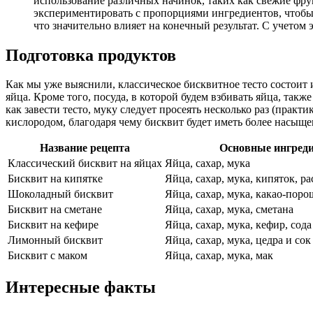
использование различных начинок, таких как свежие фру
экспериментировать с пропорциями ингредиентов, чтобы
что значительно влияет на конечный результат. С учето
Подготовка продуктов
Как мы уже выяснили, классическое бисквитное тесто состоит 
яйца. Кроме того, посуда, в которой будем взбивать яйца, та
как завести тесто, муку следует просеять несколько раз (практи
кислородом, благодаря чему бисквит будет иметь более насы
Название рецепта
Основные ингред
Классический бисквит на яйцах
Яйца, сахар, мука
Бисквит на кипятке
Яйца, сахар, мука, кипяток, р
Шоколадный бисквит
Яйца, сахар, мука, какао-пор
Бисквит на сметане
Яйца, сахар, мука, сметана
Бисквит на кефире
Яйца, сахар, мука, кефир, сода
Лимонный бисквит
Яйца, сахар, мука, цедра и со
Бисквит с маком
Яйца, сахар, мука, мак
Интересные факты