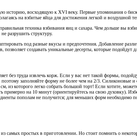
гую историю, восходящую к XVI веку. Первые упоминания о бис
олагаясь на взбитые яйца для достижения легкой и воздушной те
равильная техника взбивания яиц и сахара. Чем дольше вы взбива
 не разрушить структуру.
аптировать под разные вкусы и предпочтения. Добавление разли
в, позволяет создавать уникальные десерты, которые подойдут д
ет без труда извлечь корж. Если у вас нет такой формы, подой
ме, поэтому заполняйте форму не более чем на 2/3. Силиконовые
м, из которого легко собрать большой торт! Если хотите, можете
ь примерно на 10 минут (ориентируйтесь на свою духовку). Изб
гредиенты пополам не получится; для меньших форм необходимо 
из самых простых в приготовлении. Но стоит помнить о некото