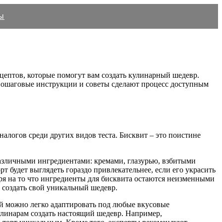
ы
цептов, которые помогут вам создать кулинарный шедевр.
 Пошаговые инструкции и советы сделают процесс доступным
налогов среди других видов теста. Бисквит – это поистине
различными ингредиентами: кремами, глазурью, взбитыми
т будет выглядеть гораздо привлекательнее, если его украсить
ря на то что ингредиенты для бисквита остаются неизменными
 создать свой уникальный шедевр.
ый можно легко адаптировать под любые вкусовые
линарам создать настоящий шедевр. Например,