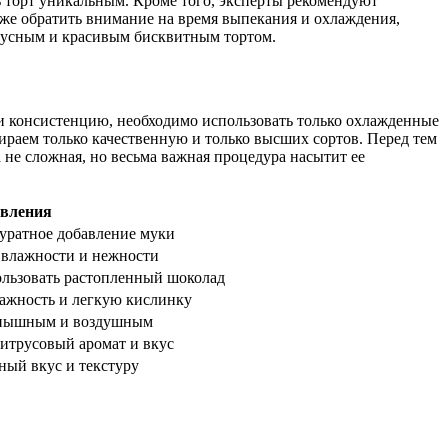
ь торт уникальным. Кроме того, эксперты рекомендуют
же обратить внимание на время выпекания и охлаждения,
вкусным и красивым бисквитным тортом.
 и консистенцию, необходимо использовать только охлажденные
бираем только качественную и только высших сортов. Перед тем
та не сложная, но весьма важная процедура насытит ее
овления
куратное добавление муки
й влажности и нежности
ользовать растопленный шоколад
ажность и легкую кислинку
ь пышным и воздушным
итрусовый аромат и вкус
сный вкус и текстуру