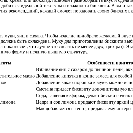
кты, кремы или шоколад, позволяет разнообразить вкус и сделат
 добиться идеальной текстуры и влажности бисквита. Важно так
м этих рекомендаций, каждый сможет порадовать своих близких 
из муки, яиц и сахара. Чтобы изделие приобрело желаемый вкус
кже должна быть охлаждена. Муку для приготовления бисквита вы
ка показывает, что лучше это сделать не менее двух, трех раз). Э
щенную форму и нежную пышную структуру.
иенты
Особенности пригот
Взбивание яиц с сахаром до пышной пены, ак
астительное масло
Добавление кипятка в конце замеса для особо
ошок
Добавление какао-порошка к муке, можно исп
Сметана придает бисквиту дополнительную вл
Сода, гашеная кефиром, делает бисквит очен
к лимона
Цедра и сок лимона придают бисквиту яркий ц
Мак добавляется в тесто, придавая ему интере