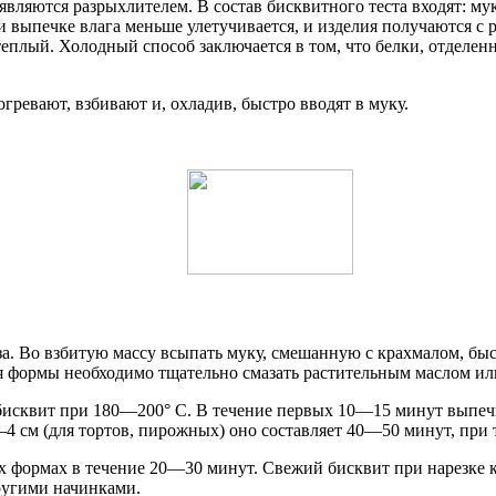
являются разрыхлителем. В состав бисквитного теста входят: мук
 выпечке влага меньше улетучивается, и изделия получаются с 
еплый. Холодный способ заключается в том, что белки, отделенн
гревают, взбивают и, охладив, быстро вводят в муку.
а. Во взбитую массу всыпать муку, смешанную с крахмалом, быст
я формы необходимо тщательно смазать растительным маслом или
бисквит при 180—200° C. В течение первых 10—15 минут выпечк
4 см (для тортов, пирожных) оно составляет 40—50 минут, при 
х формах в течение 20—30 минут. Свежий бисквит при нарезке 
ругими начинками.