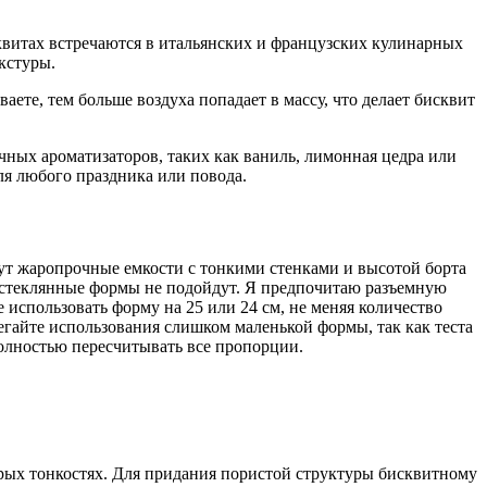
квитах встречаются в итальянских и французских кулинарных
кстуры.
ете, тем больше воздуха попадает в массу, что делает бисквит
чных ароматизаторов, таких как ваниль, лимонная цедра или
ля любого праздника или повода.
дут жаропрочные емкости с тонкими стенками и высотой борта
 и стеклянные формы не подойдут. Я предпочитаю разъемную
 использовать форму на 25 или 24 см, не меняя количество
егайте использования слишком маленькой формы, так как теста
полностью пересчитывать все пропорции.
рых тонкостях. Для придания пористой структуры бисквитному