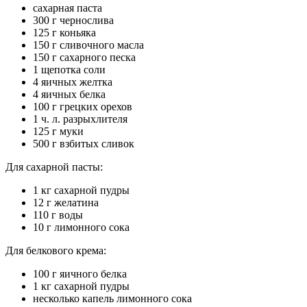
сахарная паста
300 г чернослива
125 г коньяка
150 г сливочного масла
150 г сахарного песка
1 щепотка соли
4 яичных желтка
4 яичных белка
100 г грецких орехов
1 ч. л. разрыхлителя
125 г муки
500 г взбитых сливок
Для сахарной пасты:
1 кг сахарной пудры
12 г желатина
110 г воды
10 г лимонного сока
Для белкового крема:
100 г яичного белка
1 кг сахарной пудры
несколько капель лимонного сока