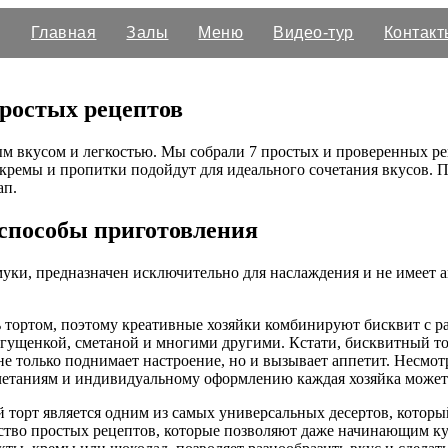
Главная
Залы
Меню
Видео-тур
Контакт
ростых рецептов
м вкусом и легкостью. Мы собрали 7 простых и проверенных ре
 кремы и пропитки подойдут для идеального сочетания вкусов.
ап.
способы приготовления
муки, предназначен исключительно для наслаждения и не имеет а
ь тортом, поэтому креативные хозяйки комбинируют бисквит с 
сгущенкой, сметаной и многими другими. Кстати, бисквитный тор
е только поднимает настроение, но и вызывает аппетит. Несмот
сочетаниям и индивидуальному оформлению каждая хозяйка может
 торт является одним из самых универсальных десертов, котор
ство простых рецептов, которые позволяют даже начинающим ку