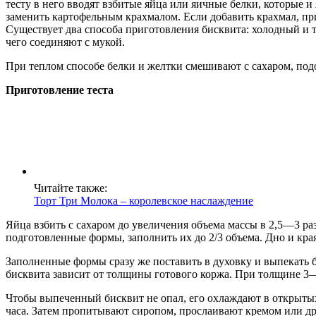
тесту в него вводят взбитые яйца или яичные белки, которые и 
заменить картофельным крахмалом. Если добавить крахмал, при
Существует два способа приготовления бисквита: холодный и т
чего соединяют с мукой.
При теплом способе белки и желтки смешивают с сахаром, подо
Приготовление теста
Читайте также:
Торт Три Молока – королевское наслаждение
Яйца взбить с сахаром до увеличения объема массы в 2,5—3 раз
подготовленные формы, заполнить их до 2/3 объема. Дно и кра
Заполненные формы сразу же поставить в духовку и выпекать 
бисквита зависит от толщины готового коржа. При толщине 3—
Чтобы выпеченный бисквит не опал, его охлаждают в открыты
часа. Затем пропитывают сиропом, прослаивают кремом или д