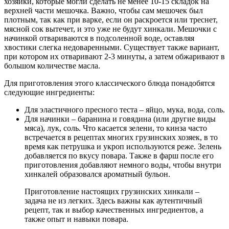
хозяйки, которые могли сделать не менее 10-15 складок на
верхней части мешочка. Важно, чтобы сам мешочек был
плотным, так как при варке, если он раскроется или треснет,
мясной сок вытечет, и это уже не будут хинкали. Мешочки с
начинкой отвариваются в подсоленной воде, оставляя
хвостики слегка недоваренными. Существует также вариант,
при котором их отваривают 2-3 минуты, а затем обжаривают в
большом количестве масла.
Для приготовления этого классического блюда понадобятся
следующие ингредиенты:
Для эластичного пресного теста – яйцо, мука, вода, соль.
Для начинки – баранина и говядина (или другие виды
мяса), лук, соль. Что касается зелени, то кинза часто
встречается в рецептах многих грузинских хозяек, в то
время как петрушка и укроп используются реже. Зелень
добавляется по вкусу повара. Также в фарш после его
приготовления добавляют немного воды, чтобы внутри
хинкалей образовался ароматный бульон.
Приготовление настоящих грузинских хинкали –
задача не из легких. Здесь важны как аутентичный
рецепт, так и выбор качественных ингредиентов, а
также опыт и навыки повара.