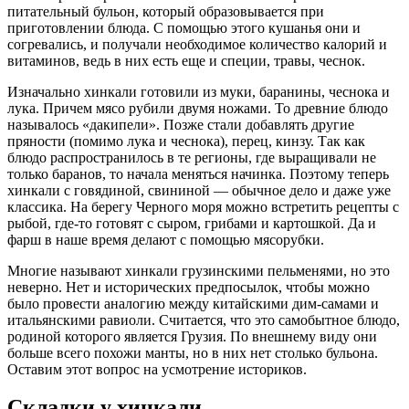
питательный бульон, который образовывается при
приготовлении блюда. С помощью этого кушанья они и
согревались, и получали необходимое количество калорий и
витаминов, ведь в них есть еще и специи, травы, чеснок.
Изначально хинкали готовили из муки, баранины, чеснока и
лука. Причем мясо рубили двумя ножами. То древние блюдо
называлось «дакипели». Позже стали добавлять другие
пряности (помимо лука и чеснока), перец, кинзу. Так как
блюдо распространилось в те регионы, где выращивали не
только баранов, то начала меняться начинка. Поэтому теперь
хинкали с говядиной, свининой — обычное дело и даже уже
классика. На берегу Черного моря можно встретить рецепты с
рыбой, где-то готовят с сыром, грибами и картошкой. Да и
фарш в наше время делают с помощью мясорубки.
Многие называют хинкали грузинскими пельменями, но это
неверно. Нет и исторических предпосылок, чтобы можно
было провести аналогию между китайскими дим-самами и
итальянскими равиоли. Считается, что это самобытное блюдо,
родиной которого является Грузия. По внешнему виду они
больше всего похожи манты, но в них нет столько бульона.
Оставим этот вопрос на усмотрение историков.
Складки у хинкали