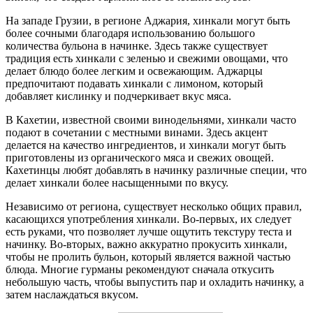
На западе Грузии, в регионе Аджария, хинкали могут быть
более сочными благодаря использованию большого
количества бульона в начинке. Здесь также существует
традиция есть хинкали с зеленью и свежими овощами, что
делает блюдо более легким и освежающим. Аджарцы
предпочитают подавать хинкали с лимоном, который
добавляет кислинку и подчеркивает вкус мяса.
В Кахетии, известной своими винодельнями, хинкали часто
подают в сочетании с местными винами. Здесь акцент
делается на качество ингредиентов, и хинкали могут быть
приготовлены из органического мяса и свежих овощей.
Кахетинцы любят добавлять в начинку различные специи, что
делает хинкали более насыщенными по вкусу.
Независимо от региона, существует несколько общих правил,
касающихся употребления хинкали. Во-первых, их следует
есть руками, что позволяет лучше ощутить текстуру теста и
начинку. Во-вторых, важно аккуратно прокусить хинкали,
чтобы не пролить бульон, который является важной частью
блюда. Многие гурманы рекомендуют сначала откусить
небольшую часть, чтобы выпустить пар и охладить начинку, а
затем наслаждаться вкусом.