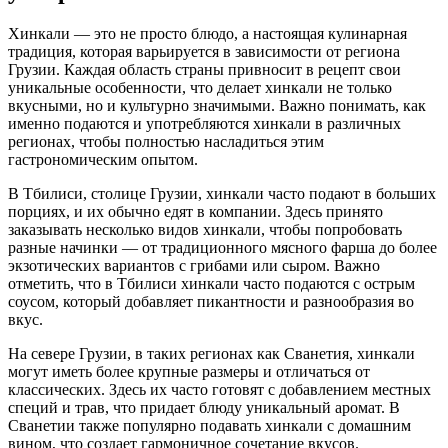
Хинкали — это не просто блюдо, а настоящая кулинарная
традиция, которая варьируется в зависимости от региона
Грузии. Каждая область страны привносит в рецепт свои
уникальные особенности, что делает хинкали не только
вкусными, но и культурно значимыми. Важно понимать, как
именно подаются и употребляются хинкали в различных
регионах, чтобы полностью насладиться этим
гастрономическим опытом.
В Тбилиси, столице Грузии, хинкали часто подают в больших
порциях, и их обычно едят в компании. Здесь принято
заказывать несколько видов хинкали, чтобы попробовать
разные начинки — от традиционного мясного фарша до более
экзотических вариантов с грибами или сыром. Важно
отметить, что в Тбилиси хинкали часто подаются с острым
соусом, который добавляет пикантности и разнообразия во
вкус.
На севере Грузии, в таких регионах как Сванетия, хинкали
могут иметь более крупные размеры и отличаться от
классических. Здесь их часто готовят с добавлением местных
специй и трав, что придает блюду уникальный аромат. В
Сванетии также популярно подавать хинкали с домашним
вином, что создает гармоничное сочетание вкусов.