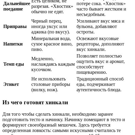
Есть целиком, не
Дальнейшее
потере сока. «Хвостик»
разрезая. «Хвостик»
поедание
часто бывает жестким и
обычно не едят.
несъедобным.
Черный перец,
Усиливают вкус мяса и
Приправы
иногда уксус или
бульона, добавляют
аджика (по вкусу).
остроты.
Минеральная вода,
Освежают вкусовые
Напитки
сухое красное вино,
рецепторы, дополняют
пиво.
вкус хинкали.
Позволяет полностью
Медленно,
ощутить вкус и аромат,
Темп еды
наслаждаясь каждым
способствует
кусочком.
пищеварению.
Не использовать
Традиционный способ
Этикет
столовые приборы
еды, подчеркивает
(вилку, нож).
аутентичность блюда.
Из чего готовят хинкали
Для того чтобы сделать хинкали, необходимо заранее
подготовить тесто и начинку. Начинку помещают в тесто и
формируют своеобразный мешочек. Здесь требуется
определенная ловкость: самыми искусными считались те