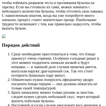
чтобы избежать разрывов теста и проливания бульона на
тарелку. Если вы готовили их сами, можно начинать с
небольшого количества бульона, чтобы отточить свои навыки.
С накопленным опытом, когда вы уже попробуете много
хинкали, процесс станет значительно проще. Наибольшие
трудности возникают с тем, как правильно надкусить, чтобы
выпить бульон.
Порядок действий
Сразу необходимо приготовиться к тому, что блюдо
принесут очень горячим. Особенно голодные решат в
этот момент подцепить хинкали вилкой и будут
неправы — в львиной доле случаев мешочек рвется,
выпуская наружу драгоценный сок. Так что стоит
потерпеть буквально пару минут.
Обязательно нужно попросить официантку щедро
посыпать блюдо перцем — они должны обжигать не
только своей температурой.
Брать хинкалину можно только руками за хвостик,
следом нужно сделать небольшой укус, через который
выпить побольше бульона.
Настоящий ассасин следом закидывает весь мешочек в