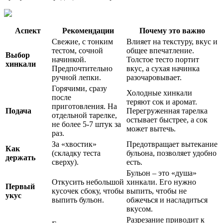
Аспект
Рекомендации
Почему это важно
Свежие, с тонким
Влияет на текстуру, вкус и
тестом, сочной
общее впечатление.
Выбор
начинкой.
Толстое тесто портит
хинкали
Предпочтительно
вкус, а сухая начинка
ручной лепки.
разочаровывает.
Горячими, сразу
Холодные хинкали
после
теряют сок и аромат.
приготовления. На
Подача
Перегруженная тарелка
отдельной тарелке,
остывает быстрее, а сок
не более 5-7 штук за
может вытечь.
раз.
За «хвостик»
Предотвращает вытекание
Как
(складку теста
бульона, позволяет удобно
держать
сверху).
есть.
Бульон – это «душа»
Откусить небольшой
хинкали. Его нужно
Первый
кусочек сбоку, чтобы
выпить, чтобы не
укус
выпить бульон.
обжечься и насладиться
вкусом.
Разрезание приводит к