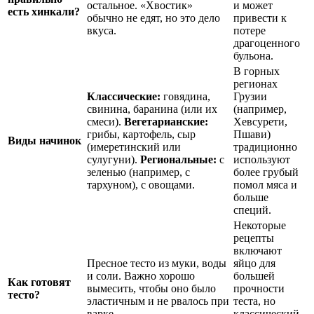
остальное. «Хвостик»
и может
есть хинкали?
обычно не едят, но это дело
привести к
вкуса.
потере
драгоценного
бульона.
В горных
регионах
Классические:
говядина,
Грузии
свинина, баранина (или их
(например,
смеси).
Вегетарианские:
Хевсурети,
грибы, картофель, сыр
Пшави)
Виды начинок
(имеретинский или
традиционно
сулугуни).
Региональные:
с
используют
зеленью (например, с
более грубый
тархуном), с овощами.
помол мяса и
больше
специй.
Некоторые
рецепты
включают
Пресное тесто из муки, воды
яйцо для
и соли. Важно хорошо
большей
Как готовят
вымесить, чтобы оно было
прочности
тесто?
эластичным и не рвалось при
теста, но
варке.
классический