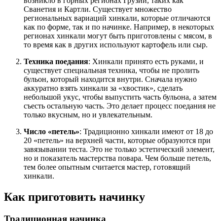
возникло в горных регионах Грузии, таких как
Сванетия и Картли. Существует множество
региональных вариаций хинкали, которые отличаются
как по форме, так и по начинке. Например, в некоторых
регионах хинкали могут быть приготовлены с мясом, в
то время как в других используют картофель или сыр.
Техника поедания
: Хинкали принято есть руками, и
существует специальная техника, чтобы не пролить
бульон, который находится внутри. Сначала нужно
аккуратно взять хинкали за «хвостик», сделать
небольшой укус, чтобы выпустить часть бульона, а затем
съесть остальную часть. Это делает процесс поедания не
только вкусным, но и увлекательным.
Число «петель»
: Традиционно хинкали имеют от 18 до
20 «петель» на верхней части, которые образуются при
завязывании теста. Это не только эстетический элемент,
но и показатель мастерства повара. Чем больше петель,
тем более опытным считается мастер, готовящий
хинкали.
Как приготовить начинку
Традиционная начинка