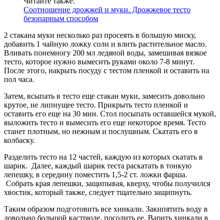
Читайте также:
Соотношение дрожжей и муки. Дрожжевое тесто
безопарным способом
2 стакана муки несколько раз просеять в большую миску,
добавить 1 чайную ложку соли и влить растительное масло.
Вливать понемногу 200 мл ледяной воды, замешивая вязкое
тесто, которое нужно вымесить руками около 7-8 минут.
После этого, накрыть посуду с тестом пленкой и оставить на
пол часа.
Затем, всыпать в тесто еще стакан муки, замесить довольно
крутое, не липнущее тесто. Прикрыть тесто пленкой и
оставить его еще на 30 мин. Стол посыпать оставшейся мукой,
выложить тесто и вымесить его еще некоторое время. Тесто
станет плотным, но нежным и послушным. Скатать его в
колбаску.
Разделить тесто на 12 частей, каждую из которых скатать в
шарик. Далее, каждый шарик теста раскатать в тонкую
лепешку, в середину поместить 1,5-2 ст. ложки фарша.
Собрать края лепешки, защипывая, кверху, чтобы получился
хвостик, который также, следует тщательно защипнуть.
Таким образом подготовить все хинкали. Закипятить воду в
довольно большой кастрюле, посолить ее. Варить хинкали в