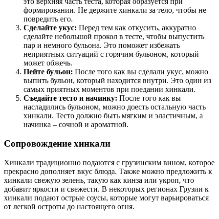
это верхняя часть теста, которая образуется при
формировании. Не держите хинкали за тело, чтобы не
повредить его.
Сделайте укус:
Перед тем как откусить, аккуратно
сделайте небольшой прокол в тесте, чтобы выпустить
пар и немного бульона. Это поможет избежать
неприятных ситуаций с горячим бульоном, который
может обжечь.
Пейте бульон:
После того как вы сделали укус, можно
выпить бульон, который находится внутри. Это один из
самых приятных моментов при поедании хинкали.
Съедайте тесто и начинку:
После того как вы
насладились бульоном, можно доесть остальную часть
хинкали. Тесто должно быть мягким и эластичным, а
начинка – сочной и ароматной.
Сопровождение хинкали
Хинкали традиционно подаются с грузинским вином, которое
прекрасно дополняет вкус блюда. Также можно предложить к
хинкали свежую зелень, такую как кинза или укроп, что
добавит яркости и свежести. В некоторых регионах Грузии к
хинкали подают острые соусы, которые могут варьироваться
от легкой остроты до настоящего огня.