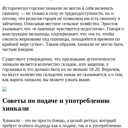
Исторически горские хинкали не могли в себя включать
свинину — не только в силу ее труднодоступности, но и
потому, что религия горцев не позволяла им есть свинину и
зайчатину. Описывая местное сельское хозяйство, Эристов
указывает, что «в пшенице чувствуется недостаток». Говоря о
конструкции мельницы, подчеркивает, что «на то, чтобы
смолоть жерновами пуд пшеницы, понадобится времени по
крайней мере сутки». Таким образом, хинкали не могли быть
частым блюдом.
Существует утверждение, что признаками аутентичности
хинкали является количество складок, или защипов, у
горлышка и что должно быть их не меньше 18-20. Впрочем,
на вкусе количество складочек никак не сказывается, а о том,
как варить хинкали, вы можете узнать выше.
Советы по подаче и употреблению
хинкали
Хинкали – это не просто блюдо, а целый ритуал, который
требует особого подхода как к подаче, так и к употреблению.