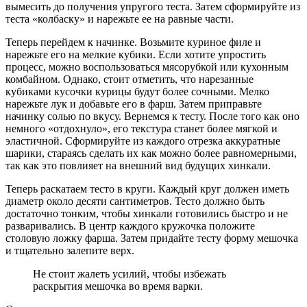
вымесить до получения упругого теста. Затем сформируйте из
теста «колбаску» и нарежьте ее на равные части.
Теперь перейдем к начинке. Возьмите куриное филе и
нарежьте его на мелкие кубики. Если хотите упростить
процесс, можно воспользоваться мясорубкой или кухонным
комбайном. Однако, стоит отметить, что нарезанные
кубиками кусочки курицы будут более сочными. Мелко
нарежьте лук и добавьте его в фарш. Затем приправьте
начинку солью по вкусу. Вернемся к тесту. После того как оно
немного «отдохнуло», его текстура станет более мягкой и
эластичной. Сформируйте из каждого отрезка аккуратные
шарики, стараясь сделать их как можно более равномерными,
так как это повлияет на внешний вид будущих хинкали.
Теперь раскатаем тесто в круги. Каждый круг должен иметь
диаметр около десяти сантиметров. Тесто должно быть
достаточно тонким, чтобы хинкали готовились быстро и не
разваривались. В центр каждого кружочка положите
столовую ложку фарша. Затем придайте тесту форму мешочка
и тщательно залепите верх.
Не стоит жалеть усилий, чтобы избежать
раскрытия мешочка во время варки.