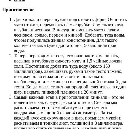
Приготовление
Для хинкали сперва нужно подготовить фарш. Очистить
мясо от жил, перемолоть на мясорубке. Измельчить лук
и зубчики чеснока. В посудине смешать мясо с луком,
чесноком, солью, перцем и кинзой. Добавить туда воды,
чтобы получилась жидкая консистенция. Для такого
количества мяса будет достаточно 150 миллилитров
воды.
Теперь переходим к тесту: его начинают замешивать,
насыпав в глубокую емкость муку и 1,5 чайные ложки
соли. Постепенно добавить туда воду (около 150
миллилитров). Замешивать руками такое тесто тяжело,
поэтому по возможности стоит использовать
хлебопечку или же миксер со специальной насадкой для
теста. Когда масса станет однородной, слепить ее в один
шар, накрыть пищевой пленкой на 20 минут.
Самый важный этап в приготовлении хинкали – это не
полениться как следует раскатать тесто. Сначала мы
раскатываем тесто в «колбаску» и нарезаем его
квадратами, толщиной около 4 сантиметра. Затем
каждый кусочек скручиваем в шар, посыпаем мукой и
раскатываем в тонкий лист, толщиной в 3 миллиметра,
после чего опять складываем его. Каждый шар нужно