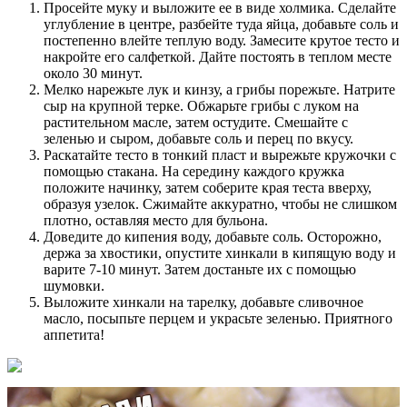
Просейте муку и выложите ее в виде холмика. Сделайте
углубление в центре, разбейте туда яйца, добавьте соль и
постепенно влейте теплую воду. Замесите крутое тесто и
накройте его салфеткой. Дайте постоять в теплом месте
около 30 минут.
Мелко нарежьте лук и кинзу, а грибы порежьте. Натрите
сыр на крупной терке. Обжарьте грибы с луком на
растительном масле, затем остудите. Смешайте с
зеленью и сыром, добавьте соль и перец по вкусу.
Раскатайте тесто в тонкий пласт и вырежьте кружочки с
помощью стакана. На середину каждого кружка
положите начинку, затем соберите края теста вверху,
образуя узелок. Сжимайте аккуратно, чтобы не слишком
плотно, оставляя место для бульона.
Доведите до кипения воду, добавьте соль. Осторожно,
держа за хвостики, опустите хинкали в кипящую воду и
варите 7-10 минут. Затем достаньте их с помощью
шумовки.
Выложите хинкали на тарелку, добавьте сливочное
масло, посыпьте перцем и украсьте зеленью. Приятного
аппетита!