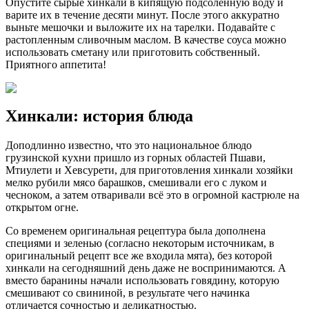
Опустите сырые хинкали в кипящую подсоленную воду и
варите их в течение десяти минут. После этого аккуратно
выньте мешочки и выложите их на тарелки. Подавайте с
растопленным сливочным маслом. В качестве соуса можно
использовать сметану или приготовить собственный.
Приятного аппетита!
Хинкали: история блюда
Доподлинно известно, что это национальное блюдо
грузинской кухни пришло из горных областей Пшави,
Мтиулети и Хевсурети, для приготовления хинкали хозяйки
мелко рубили мясо барашков, смешивали его с луком и
чесноком, а затем отваривали всё это в огромной кастрюле на
открытом огне.
Со временем оригинальная рецептура была дополнена
специями и зеленью (согласно некоторым источникам, в
оригинальный рецепт все же входила мята), без которой
хинкали на сегодняшний день даже не воспринимаются. А
вместо баранины начали использовать говядину, которую
смешивают со свининой, в результате чего начинка
отличается сочностью и деликатностью.