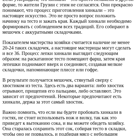
форме, то жители Грузии с этим не согласятся. Они прекрасно
понимают, что процесс приготовления хинкали – это
настоящее искусство. Это не просто вопрос положить
начинку на тесто и зажать края. Каждый хинкали необходимо
формировать с соблюдением всех традиций. Его собирают в
мешочек с аккуратными складочками.
Показателем мастерства хозяйки считается наличие не менее
20-24 таких складочек, а настоящие мастерицы могут сделать
и все 36. Процесс лепки хинкали выглядит следующим
образом: на раскатанное тесто помещают фарш, затем края
лепешки поднимают вверх и соединяют, создавая мелкие
складочки, напоминающие плиссе или гофре.
В результате получается мешочек, стянутый сверху с
хвостиком из теста. Здесь есть два варианта: либо хвостик
отрывают, прищепив его пальцами, либо оставляют. Это
зависит от предпочтений. Некоторые предпочитают есть
хинкали, держа за этот самый хвостик.
Важно помнить, что если вы будете пробовать хинкали в
гостях, не стоит использовать нож и вилку, так как это
приведет к вытеканию сока, и вы можете обидеть хозяйку.
Она старалась сохранить этот сок, собирая тесто в складки,
чтобы оно не порвалось, и подбирая мясо с небольшим