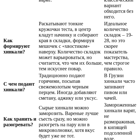
вариант
обходится без
него.
Раскатывают тонкие
Идеальное
кружочки теста, в центр
количество
кладут начинку и собирают
складок – 19-
Как
края в складки, формируя
28, но это
формируют
мешочек с «хвостиком»
скорее
хинкали?
наверху. Количество складок
показатель
может варьироваться, но
мастерства,
считается, что чем их больше,
чем строгое
тем искуснее повар.
правило.
Традиционно подают
В Грузии
горячими, посыпав
хинкали часто
С чем подают
свежемолотым черным
запивают
хинкали?
перцем. Иногда добавляют
пивом или
сметану, аджику или уксус.
чачей.
Замороженные
Сырые хинкали можно
хинкали варят,
заморозить. Вареные лучше
не
Как хранить и
съесть сразу, но можно
размораживая,
разогревать?
разогреть на пару или в
в кипящей
микроволновке, хотя вкус
подсоленной
будет уже не тот.
воде.