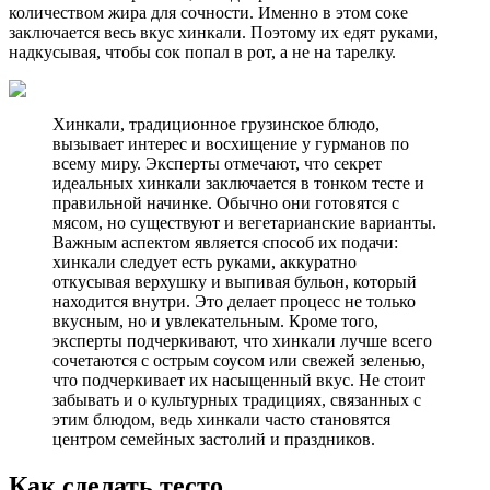
количеством жира для сочности. Именно в этом соке
заключается весь вкус хинкали. Поэтому их едят руками,
надкусывая, чтобы сок попал в рот, а не на тарелку.
Хинкали, традиционное грузинское блюдо,
вызывает интерес и восхищение у гурманов по
всему миру. Эксперты отмечают, что секрет
идеальных хинкали заключается в тонком тесте и
правильной начинке. Обычно они готовятся с
мясом, но существуют и вегетарианские варианты.
Важным аспектом является способ их подачи:
хинкали следует есть руками, аккуратно
откусывая верхушку и выпивая бульон, который
находится внутри. Это делает процесс не только
вкусным, но и увлекательным. Кроме того,
эксперты подчеркивают, что хинкали лучше всего
сочетаются с острым соусом или свежей зеленью,
что подчеркивает их насыщенный вкус. Не стоит
забывать и о культурных традициях, связанных с
этим блюдом, ведь хинкали часто становятся
центром семейных застолий и праздников.
Как сделать тесто