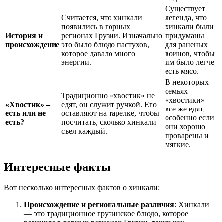
Существует
Считается, что хинкали
легенда, что
появились в горных
хинкали были
История и
регионах Грузии. Изначально
придуманы
происхождение
это было блюдо пастухов,
для раненых
которое давало много
воинов, чтобы
энергии.
им было легче
есть мясо.
В некоторых
семьях
Традиционно «хвостик» не
«хвостики»
«Хвостик» –
едят, он служит ручкой. Его
все же едят,
есть или не
оставляют на тарелке, чтобы
особенно если
есть?
посчитать, сколько хинкали
они хорошо
съел каждый.
проварены и
мягкие.
Интересные факты
Вот несколько интересных фактов о хинкали:
Происхождение и региональные различия
: Хинкали
— это традиционное грузинское блюдо, которое