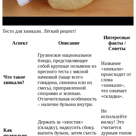
Тесто для хинкали. Лёгкий рецепт!
Интересные
Аспект
Описание
факты /
Советы
Грузинское национальное
блюдо, представляющее
Название
собой крупные пельмени из
«хинкали»
пресного теста с мясной
происходит от
Что такое
начинкой (чаще всего
слова
хинкали?
говядина, свинина или их
«хинкали»,
смесь), приправленной
что означает
специями и зеленью.
«складка».
Отличительная особенность
– наличие бульона внутри.
Не
используйте
Держать за «хвостик»
вилку! Это
(складку), надкусить сбоку,
считается
Как
выпить бульон, затем съесть
дурным тоном
правильно