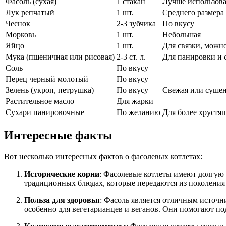
Фасоль (сухая)
1 стакан
Лучше использова
Лук репчатый
1 шт.
Среднего размера
Чеснок
2-3 зубчика
По вкусу
Морковь
1 шт.
Небольшая
Яйцо
1 шт.
Для связки, можн
Мука (пшеничная или рисовая)
2-3 ст. л.
Для панировки и 
Соль
По вкусу
Перец черный молотый
По вкусу
Зелень (укроп, петрушка)
По вкусу
Свежая или суше
Растительное масло
Для жарки
Сухари панировочные
По желанию
Для более хрустя
Интересные факты
Вот несколько интересных фактов о фасолевых котлетах:
Исторические корни
: Фасолевые котлеты имеют долгую 
традиционных блюдах, которые передаются из поколения в
Польза для здоровья
: Фасоль является отличным источн
особенно для вегетарианцев и веганов. Они помогают по