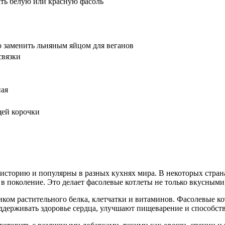
ть белую или красную фасоль
о заменить льняным яйцом для веганов
связки
ная
щей корочки
историю и популярны в разных кухнях мира. В некоторых страна
 поколение. Это делает фасолевые котлеты не только вкусными,
иком растительного белка, клетчатки и витаминов. Фасолевые к
ддерживать здоровье сердца, улучшают пищеварение и способств