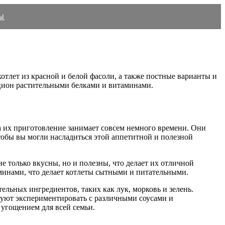
ы
отлет из красной и белой фасоли, а также постные варианты и
ацион растительными белками и витаминами.
а их приготовление занимает совсем немного времени. Они
тобы вы могли насладиться этой аппетитной и полезной
е только вкусны, но и полезны, что делает их отличной
аминами, что делает котлеты сытными и питательными.
льных ингредиентов, таких как лук, морковь и зелень.
дуют экспериментировать с различными соусами и
 угощением для всей семьи.