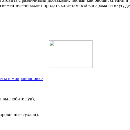
готовить с различными добавками, такими как овощи, специи и 
вежей зелени может придать котлетам особый аромат и вкус, дел
леты в микроволновке
и вы любите лук),
нировочные сухари),