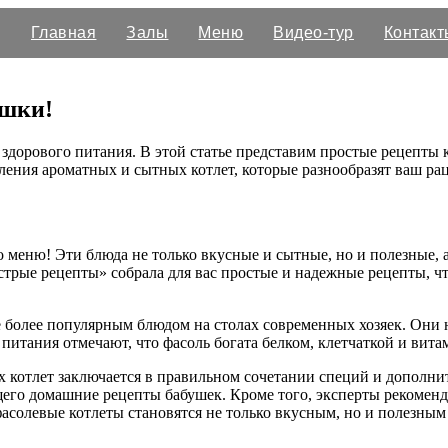
Главная
Залы
Меню
Видео-тур
Контакт
ушки!
здорового питания. В этой статье представим простые рецепты к
вления ароматных и сытных котлет, которые разнообразят ваш р
о меню! Эти блюда не только вкусные и сытные, но и полезные, 
стрые рецепты» собрала для вас простые и надежные рецепты, ч
 более популярным блюдом на столах современных хозяек. Они н
питания отмечают, что фасоль богата белком, клетчаткой и вит
 котлет заключается в правильном сочетании специй и дополните
его домашние рецепты бабушек. Кроме того, эксперты рекомен
фасолевые котлеты становятся не только вкусным, но и полезным