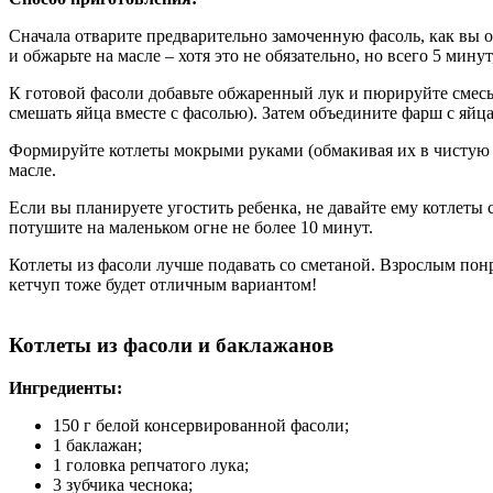
Сначала отварите предварительно замоченную фасоль, как вы об
и обжарьте на масле – хотя это не обязательно, но всего 5 мину
К готовой фасоли добавьте обжаренный лук и пюрируйте смесь
смешать яйца вместе с фасолью). Затем объедините фарш с яйц
Формируйте котлеты мокрыми руками (обмакивая их в чистую в
масле.
Если вы планируете угостить ребенка, не давайте ему котлеты
потушите на маленьком огне не более 10 минут.
Котлеты из фасоли лучше подавать со сметаной. Взрослым пон
кетчуп тоже будет отличным вариантом!
Котлеты из фасоли и баклажанов
Ингредиенты:
150 г белой консервированной фасоли;
1 баклажан;
1 головка репчатого лука;
3 зубчика чеснока;