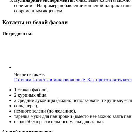
Кулинарные эксперименты
: Фасолевые котлеты можно 
сочетания. Например, добавление копченой паприки или с
современным акцентом.
Котлеты из белой фасоли
Ингредиенты:
Читайте также:
Готовим котлеты в микроволновке. Как приготовить кот
1 стакан фасоли,
2 куриных яйца,
2 средние луковицы (можно использовать и крупные, есл
соль, перец,
немного зелени (по желанию),
тарелка муки для панировки (вместо нее можно взять па
около 50 мл растительного масла для жарки.
Способ приготовления: