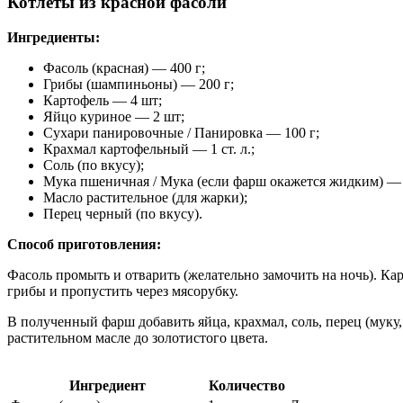
Котлеты из красной фасоли
Ингредиенты:
Фасоль (красная) — 400 г;
Грибы (шампиньоны) — 200 г;
Картофель — 4 шт;
Яйцо куриное — 2 шт;
Сухари панировочные / Панировка — 100 г;
Крахмал картофельный — 1 ст. л.;
Соль (по вкусу);
Мука пшеничная / Мука (если фарш окажется жидким) — 3 
Масло растительное (для жарки);
Перец черный (по вкусу).
Способ приготовления:
Фасоль промыть и отварить (желательно замочить на ночь). Ка
грибы и пропустить через мясорубку.
В полученный фарш добавить яйца, крахмал, соль, перец (мук
растительном масле до золотистого цвета.
Ингредиент
Количество