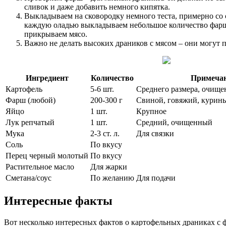
сливок и даже добавить немного кипятка.
Выкладываем на сковородку немного теста, примерно с
каждую оладью выкладываем небольшое количество фарша.
прикрываем мясо.
Важно не делать высоких драников с мясом – они могут 
Ингредиент
Количество
Примеча
Картофель
5-6 шт.
Среднего размера, очищ
Фарш (любой)
200-300 г
Свиной, говяжий, курин
Яйцо
1 шт.
Крупное
Лук репчатый
1 шт.
Средний, очищенный
Мука
2-3 ст. л.
Для связки
Соль
По вкусу
Перец черный молотый
По вкусу
Растительное масло
Для жарки
Сметана/соус
По желанию
Для подачи
Интересные факты
Вот несколько интересных фактов о картофельных драниках с 