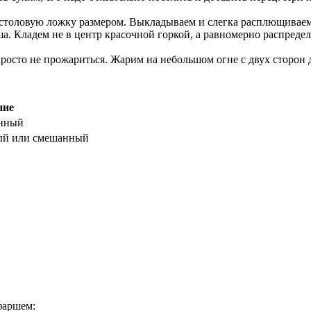
о столовую ложку размером. Выкладываем и слегка расплющивае
 Кладем не в центр красочной горкой, а равномерно распредел
просто не прожариться. Жарим на небольшом огне с двух сторон 
ние
енный
ый или смешанный
фаршем: