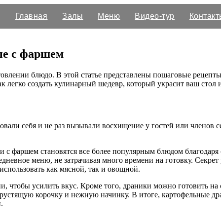
Главная
Залы
Меню
Видео-тур
Контакт
ые с фаршем
овлении блюдо. В этой статье представлены пошаговые рецепты
к легко создать кулинарный шедевр, который украсит ваш стол и
довали себя и не раз вызывали восхищение у гостей или членов 
 с фаршем становятся все более популярным блюдом благодаря 
седневное меню, не затрачивая много времени на готовку. Секре
спользовать как мясной, так и овощной.
и, чтобы усилить вкус. Кроме того, драники можно готовить на 
хрустящую корочку и нежную начинку. В итоге, картофельные др
.