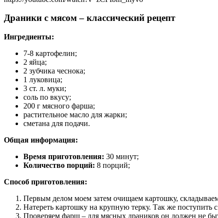
Драники с мясом – классический рецепт
Ингредиенты:
7-8 картофелин;
2 яйца;
2 зубчика чеснока;
1 луковица;
3 ст. л. муки;
соль по вкусу;
200 г мясного фарша;
растительное масло для жарки;
сметана для подачи.
Общая информация:
Время приготовления:
30 минут;
Количество порций:
8 порций;
Способ приготовления:
Первым делом моем затем очищаем картошку, складываем е
Натереть картошку на крупную терку. Так же поступить с
Проверяем фарш – для мясных драников он должен не быт