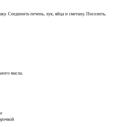
у. Соединить печень, лук, яйца и сметану. Посолить,
ьного масла.
ие
орочкой