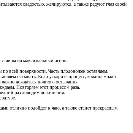
итываются сладостью, желируются, а также радуют глаз своей
и ставим на максимальный огонь.
 по всей поверхности. Часть плодоножек оставляем.
тавляем остывать. Если ускорить процесс, кожица может
но важно дождаться полного остывания.
ждаем. Повторяем этот процесс 4 раза.
ледний раз доводим до кипения.
ературе.
ками отлично подойдет к чаю, а также станет прекрасным