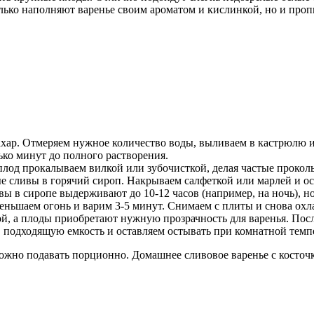
лько наполняют варенье своим ароматом и кислинкой, но и проп
сахар. Отмеряем нужное количество воды, выливаем в кастрюлю 
ько минут до полного растворения.
од прокалываем вилкой или зубочисткой, делая частые проколы
е сливы в горячий сироп. Накрываем салфеткой или марлей и ос
ивы в сиропе выдерживают до 10-12 часов (например, на ночь), 
ньшаем огонь и варим 3-5 минут. Снимаем с плиты и снова охла
й, а плоды приобретают нужную прозрачность для варенья. Пос
в подходящую емкость и оставляем остывать при комнатной темп
можно подавать порционно. Домашнее сливовое варенье с косточ