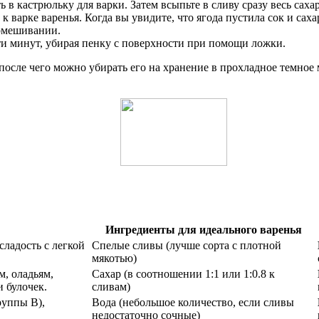
ь в кастрюльку для варки. Затем всыпьте в сливу сразу весь сах
 варке варенья. Когда вы увидите, что ягода пустила сок и саха
помешивании.
ти минут, убирая пенку с поверхности при помощи ложки.
после чего можно убирать его на хранение в прохладное темное 
Ингредиенты для идеального варенья
ладость с легкой
Спелые сливы (лучше сорта с плотной
мякотью)
м, оладьям,
Сахар (в соотношении 1:1 или 1:0.8 к
и булочек.
сливам)
руппы В),
Вода (небольшое количество, если сливы
недостаточно сочные)