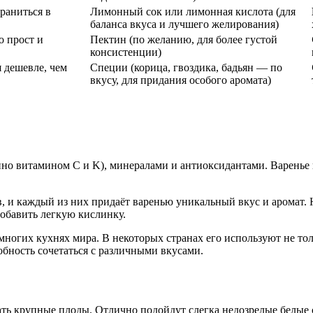
раниться в
Лимонный сок или лимонная кислота (для
баланса вкуса и лучшего желирования)
о прост и
Пектин (по желанию, для более густой
консистенции)
 дешевле, чем
Специи (корица, гвоздика, бадьян — по
вкусу, для придания особого аромата)
но витамином C и K), минералами и антиоксидантами. Варенье и
в, и каждый из них придаёт варенью уникальный вкус и аромат.
обавить легкую кислинку.
многих кухнях мира. В некоторых странах его используют не толь
обность сочетаться с различными вкусами.
ать крупные плоды. Отлично подойдут слегка недозрелые белые