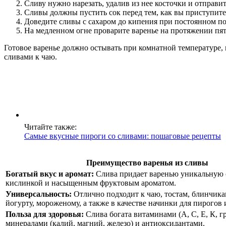
Сливу нужно нарезать, удалив из нее косточки и отправит
Сливы должны пустить сок перед тем, как вы приступите к
Доведите сливы с сахаром до кипения при постоянном 
На медленном огне проварите варенье на протяжении пя
Готовое варенье должно остывать при комнатной температуре, 
сливами к чаю.
Читайте также:
Самые вкусные пироги со сливами: пошаговые рецепты
Преимущество варенья из сливы
Богатый вкус и аромат:
Слива придает варенью уникальную с
кислинкой и насыщенным фруктовым ароматом.
Универсальность:
Отлично подходит к чаю, тостам, блинчика
йогурту, мороженому, а также в качестве начинки для пирогов 
Польза для здоровья:
Слива богата витаминами (А, С, Е, К, г
минералами (калий, магний, железо) и антиоксидантами.