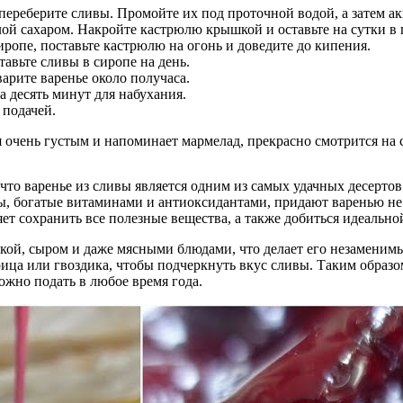
переберите сливы. Промойте их под проточной водой, а затем ак
ой сахаром. Накройте кастрюлю крышкой и оставьте на сутки в 
иропе, поставьте кастрюлю на огонь и доведите до кипения.
тавьте сливы в сиропе на день.
варите варенье около получаса.
а десять минут для набухания.
 подачей.
 очень густым и напоминает мармелад, прекрасно смотрится на с
то варенье из сливы является одним из самых удачных десертов
 богатые витаминами и антиоксидантами, придают варенью не т
ет сохранить все полезные вещества, а также добиться идеально
ечкой, сыром и даже мясными блюдами, что делает его незамени
ица или гвоздика, чтобы подчеркнуть вкус сливы. Таким образом
жно подать в любое время года.