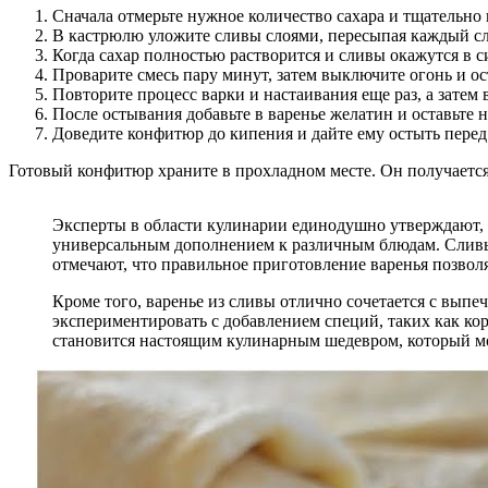
Сначала отмерьте нужное количество сахара и тщательно 
В кастрюлю уложите сливы слоями, пересыпая каждый сл
Когда сахар полностью растворится и сливы окажутся в с
Проварите смесь пару минут, затем выключите огонь и ос
Повторите процесс варки и настаивания еще раз, а затем 
После остывания добавьте в варенье желатин и оставьте н
Доведите конфитюр до кипения и дайте ему остыть перед
Готовый конфитюр храните в прохладном месте. Он получается
Эксперты в области кулинарии единодушно утверждают, ч
универсальным дополнением к различным блюдам. Сливы,
отмечают, что правильное приготовление варенья позволя
Кроме того, варенье из сливы отлично сочетается с вып
экспериментировать с добавлением специй, таких как кор
становится настоящим кулинарным шедевром, который мо