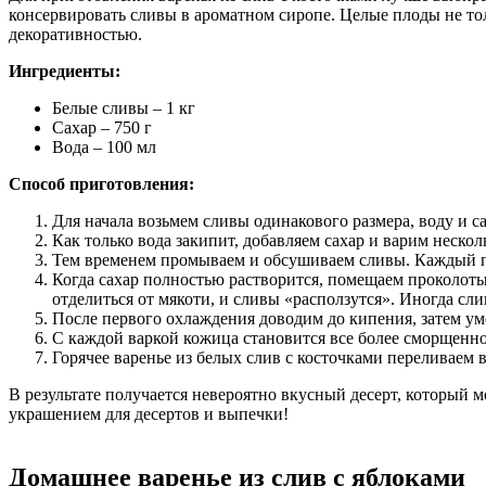
консервировать сливы в ароматном сиропе. Целые плоды не то
декоративностью.
Ингредиенты:
Белые сливы – 1 кг
Сахар – 750 г
Вода – 100 мл
Способ приготовления:
Для начала возьмем сливы одинакового размера, воду и 
Как только вода закипит, добавляем сахар и варим нескол
Тем временем промываем и обсушиваем сливы. Каждый пл
Когда сахар полностью растворится, помещаем проколоты
отделиться от мякоти, и сливы «расползутся». Иногда сл
После первого охлаждения доводим до кипения, затем уме
С каждой варкой кожица становится все более сморщенно
Горячее варенье из белых слив с косточками переливаем 
В результате получается невероятно вкусный десерт, который 
украшением для десертов и выпечки!
Домашнее варенье из слив с яблоками