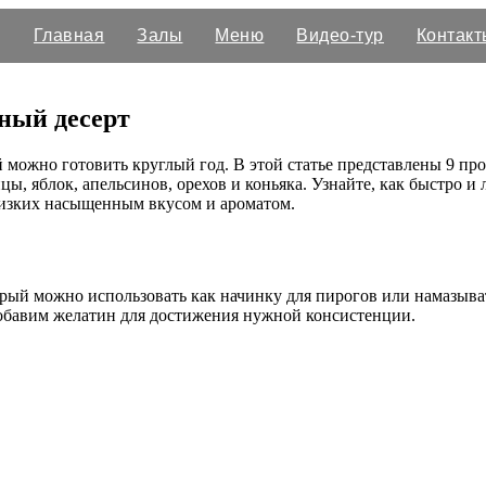
Главная
Залы
Меню
Видео-тур
Контакт
чный десерт
 можно готовить круглый год. В этой статье представлены 9 пр
ы, яблок, апельсинов, орехов и коньяка. Узнайте, как быстро и 
близких насыщенным вкусом и ароматом.
орый можно использовать как начинку для пирогов или намазыват
добавим желатин для достижения нужной консистенции.