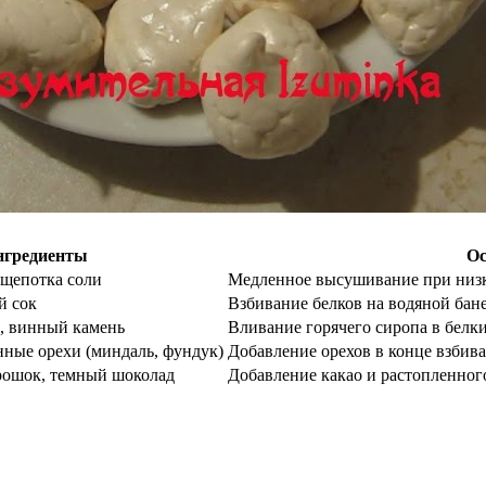
нгредиенты
Ос
 щепотка соли
Медленное высушивание при низко
й сок
Взбивание белков на водяной бане
, винный камень
Вливание горячего сиропа в белки
нные орехи (миндаль, фундук)
Добавление орехов в конце взбив
орошок, темный шоколад
Добавление какао и растопленно