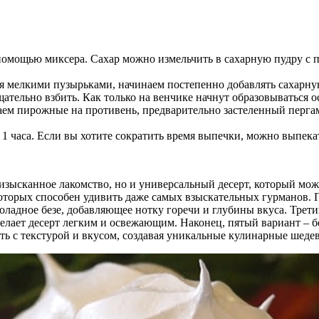
 помощью миксера. Сахар можно измельчить в сахарную пудру с
ся мелкими пузырьками, начинаем постепенно добавлять сахарну
ельно взбить. Как только на венчике начнут образовываться о
ем пирожные на противень, предварительно застеленный перга
 1 часа. Если вы хотите сократить время выпечки, можно выпекат
 изысканное лакомство, но и универсальный десерт, который мо
оторых способен удивить даже самых взыскательных гурманов. П
оладное безе, добавляющее нотку горечи и глубины вкуса. Третий
елает десерт легким и освежающим. Наконец, пятый вариант – бе
ть с текстурой и вкусом, создавая уникальные кулинарные шеде