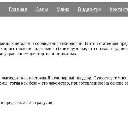
Главная
Залы
Меню
Видео-тур
Контакт
имания к деталям и соблюдения технологии. В этой статье мы пр
ах приготовления идеального безе в духовке, что позволит удив
кже украшением для тортов и пирожных.
в, выглядит как настоящий кулинарный шедевр. Существует мнени
ы, тогда как безе – это лакомство, приготовленное на основе в
в пределах 22-25 градусов;