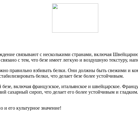
хождение связывают с несколькими странами, включая Швейцарию
то связано с тем, что безе имеет легкую и воздушную текстуру, 
ажно правильно взбивать белки. Они должны быть свежими и ком
табилизировать белки, что делает безе более устойчивым.
 безе, включая французское, итальянское и швейцарское. Француз
ячий сахарный сироп, что делает его более устойчивым и гладким
о и его культурное значение!