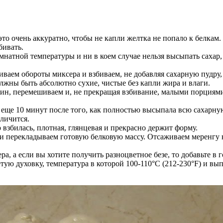
 это очень аккуратно, чтобы не капли желтка не попало к белкам
бивать.
омнатной температуры и ни в коем случае нельзя высыпать сахар,
ваем обороты миксера и взбиваем, не добавляя сахарную пудру
олжны быть абсолютно сухие, чистые без капли жира и влаги.
ин, перемешиваем и, не прекращая взбивание, малыми порциями,
 и еще 10 минут после того, как полностью высыпала всю сахар
еличится.
 взбилась, плотная, глянцевая и прекрасно держит форму.
и перекладываем готовую белковую массу. Отсаживаем меренгу н
, а если вы хотите получить разноцветное безе, то добавьте в 
ую духовку, температура в которой 100-110°C (212-230°F) и вып