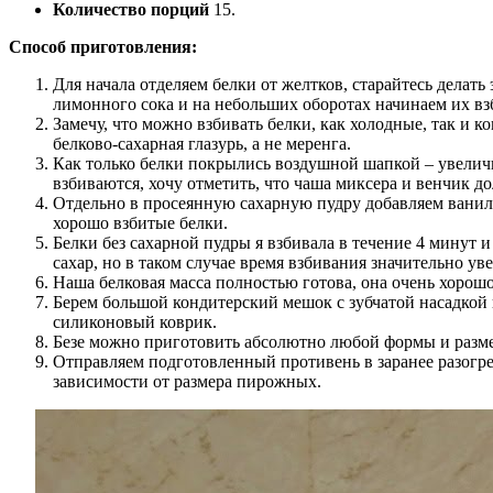
Количество порций
15.
Способ приготовления:
Для начала отделяем белки от желтков, старайтесь делать
лимонного сока и на небольших оборотах начинаем их вз
Замечу, что можно взбивать белки, как холодные, так и к
белково-сахарная глазурь, а не меренга.
Как только белки покрылись воздушной шапкой – увеличи
взбиваются, хочу отметить, что чаша миксера и венчик д
Отдельно в просеянную сахарную пудру добавляем ванил
хорошо взбитые белки.
Белки без сахарной пудры я взбивала в течение 4 минут
сахар, но в таком случае время взбивания значительно ув
Наша белковая масса полностью готова, она очень хорошо
Берем большой кондитерский мешок с зубчатой насадкой 
силиконовый коврик.
Безе можно приготовить абсолютно любой формы и размера
Отправляем подготовленный противень в заранее разогрет
зависимости от размера пирожных.