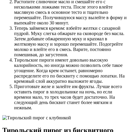
Растопите сливочное масло и смешайте его с
несколькими ложками теста. После этого влейте
масляную смесь в основное тесто и тщательно
перемешайте. Получившуюся массу вылейте в форму и
выпекайте около 30 минут.
Теперь займемся кремом: взбейте желтки с сахарной
пудрой. Муку слегка обжарьте на сковороде без масла.
Затем добавьте обжаренную муку и крахмал в
желтковую массу и хорошо перемешайте. Подогрейте
молоко и влейте его в смесь. Варите, постоянно
помешивая, до загустения.
Тирольские пироги имеют довольно высокую
калорийность, но иногда можно позволить себе такое
угощение. Когда крем остынет, равномерно
распределите его по бисквиту с помощью лопатки. На
кремовый слой аккуратно выложите ягоды.
Приготовьте желе и залейте им фрукты. Лучше всего
оставить пирог в холодильнике на ночь, но если
времени мало, то трех часов будет достаточно. На
следующий день бисквит станет более мягким и
нежным.
Тирольский пирог из бисквитного