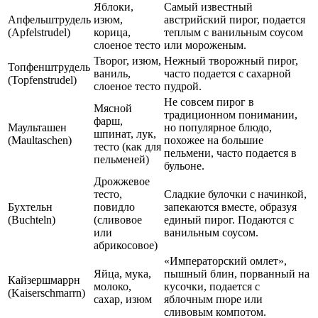
Яблоки,
Самый известный
Апфельштрудель
изюм,
австрийский пирог, подается
(Apfelstrudel)
корица,
теплым с ванильным соусом
слоеное тесто
или мороженым.
Творог, изюм,
Нежный творожный пирог,
Топфенштрудель
ваниль,
часто подается с сахарной
(Topfenstrudel)
слоеное тесто
пудрой.
Не совсем пирог в
Мясной
традиционном понимании,
фарш,
Маульташен
но популярное блюдо,
шпинат, лук,
(Maultaschen)
похожее на большие
тесто (как для
пельмени, часто подается в
пельменей)
бульоне.
Дрожжевое
тесто,
Сладкие булочки с начинкой,
Бухтельн
повидло
запекаются вместе, образуя
(Buchteln)
(сливовое
единый пирог. Подаются с
или
ванильным соусом.
абрикосовое)
«Императорский омлет»,
Яйца, мука,
пышный блин, порванный на
Кайзершмаррн
молоко,
кусочки, подается с
(Kaiserschmarrn)
сахар, изюм
яблочным пюре или
сливовым компотом.