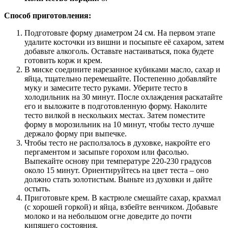
Способ приготовления:
Подготовьте форму диаметром 24 см. На первом этапе
удалите косточки из вишни и посыпьте её сахаром, затем
добавьте алкоголь. Оставьте настаиваться, пока будете
готовить корж и крем.
В миске соедините нарезанное кубиками масло, сахар и
яйца, тщательно перемешайте. Постепенно добавляйте
муку и замесите тесто руками. Уберите тесто в
холодильник на 30 минут. После охлаждения раскатайте
его и выложите в подготовленную форму. Наколите
тесто вилкой в нескольких местах. Затем поместите
форму в морозильник на 10 минут, чтобы тесто лучше
держало форму при выпечке.
Чтобы тесто не расползалось в духовке, накройте его
пергаментом и засыпьте горохом или фасолью.
Выпекайте основу при температуре 220-230 градусов
около 15 минут. Ориентируйтесь на цвет теста – оно
должно стать золотистым. Выньте из духовки и дайте
остыть.
Приготовьте крем. В кастрюле смешайте сахар, крахмал
(с хорошей горкой) и яйца, взбейте венчиком. Добавьте
молоко и на небольшом огне доведите до почти
кипящего состояния.