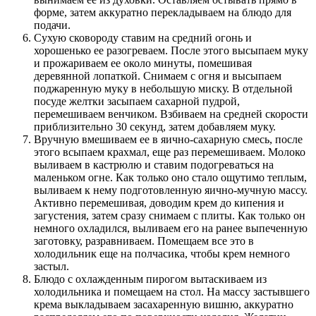
форме, затем аккуратно перекладываем на блюдо для
подачи.
Сухую сковороду ставим на средний огонь и
хорошенько ее разогреваем. После этого высыпаем муку
и прожариваем ее около минуты, помешивая
деревянной лопаткой. Снимаем с огня и высыпаем
поджаренную муку в небольшую миску. В отдельной
посуде желтки засыпаем сахарной пудрой,
перемешиваем венчиком. Взбиваем на средней скорости
приблизительно 30 секунд, затем добавляем муку.
Вручную вмешиваем ее в яично-сахарную смесь, после
этого всыпаем крахмал, еще раз перемешиваем. Молоко
выливаем в кастрюлю и ставим подогреваться на
маленьком огне. Как только оно стало ощутимо теплым,
выливаем к нему подготовленную яично-мучную массу.
Активно перемешивая, доводим крем до кипения и
загустения, затем сразу снимаем с плиты. Как только он
немного охладился, выливаем его на ранее выпеченную
заготовку, разравниваем. Помещаем все это в
холодильник еще на полчасика, чтобы крем немного
застыл.
Блюдо с охлажденным пирогом вытаскиваем из
холодильника и помещаем на стол. На массу застывшего
крема выкладываем засахаренную вишню, аккуратно