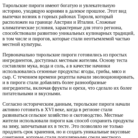
Тирольские пироги имеют богатую и увлекательную
историю, уходящую корнями в далекое прошлое. Этот вид
выпечки возник в горных районах Тироля, который
расположен на границе Австрии и Италии. Сложные
климатические условия, характерные для этого региона,
способствовали развитию уникальных кулинарных традиций,
в том числе и пирогов, которые стали неотъемлемой частью
местной культуры.
Первоначально тирольские пироги готовились из простых
ингредиентов, доступных местным жителям. Основу теста
составляли мука, вода и соль, а в качестве начинки
использовались сезонные продукты: ягоды, грибы, мясо и
сыр. С течением времени рецепты начали эволюционировать,
и в пироги стали добавлять более разнообразные
ингредиенты, включая фрукты и орехи, что сделало их более
питательными и вкусными.
Согласно историческим данным, тирольские пироги начали
активно готовить в XVI веке, когда в регионе стали
развиваться сельское хозяйство и скотоводство. Местные
жители использовали пироги как способ сохранить продукты
на зиму, запечатывая их в тесте. Это позволяло не только
продлить срок хранения, но и создать уникальные вкусовые
сочетания, которые стали популярными среди местного