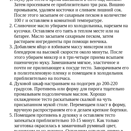
Затем просеиваем ее приблизительно три раза. Вишню
промываем, удаляем косточки и сливаем лишний сок.
После этого засыпаем ее сахарным песком в количестве
100 г и оставляем в комнатной температуре.
Сливочное масло убираем из холодильника, нарезаем на
кусочки. Оставляем его таять в теплом месте или на
батарее. Масло засыпаем сахарным песком, затем
растираем ингредиенты при помощи венчика.
Добавляем яйцо и взбиваем массу миксером или
блендером на высокой скорости около минуты. После
этого убираем миксер и в три-четыре приема всыпаем
пшеничную муку. Замешиваем мягкое, эластичное и
почти не прилипающее к посуде тесто. Заворачиваем его
в полиэтиленовую пленку и помещаем в холодильник
приблизительно на полчаса.
Духовой шкаф настраиваем на подогрев до 200-220
градусов. Противень или форму для пирога тщательно
промазываем подсолнечным маслом. Хорошо
охлажденное тесто раскатываем скалкой на чуть
присыпанном мукой столе. Перемещаем пласт в форму,
вручную распространяем его и делаем крепкие бортики.
Помещаем противень в духовку и оставляем тесто
запекаться приблизительно 10-15 минут. Как только
заготовка окрасилась в заманчивый румяный цвет,
вынимаем ее из духовки. Оставляем остывать прямо в