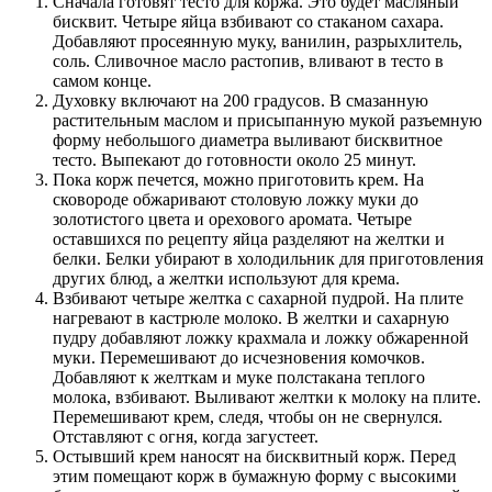
Сначала готовят тесто для коржа. Это будет масляный
бисквит. Четыре яйца взбивают со стаканом сахара.
Добавляют просеянную муку, ванилин, разрыхлитель,
соль. Сливочное масло растопив, вливают в тесто в
самом конце.
Духовку включают на 200 градусов. В смазанную
растительным маслом и присыпанную мукой разъемную
форму небольшого диаметра выливают бисквитное
тесто. Выпекают до готовности около 25 минут.
Пока корж печется, можно приготовить крем. На
сковороде обжаривают столовую ложку муки до
золотистого цвета и орехового аромата. Четыре
оставшихся по рецепту яйца разделяют на желтки и
белки. Белки убирают в холодильник для приготовления
других блюд, а желтки используют для крема.
Взбивают четыре желтка с сахарной пудрой. На плите
нагревают в кастрюле молоко. В желтки и сахарную
пудру добавляют ложку крахмала и ложку обжаренной
муки. Перемешивают до исчезновения комочков.
Добавляют к желткам и муке полстакана теплого
молока, взбивают. Выливают желтки к молоку на плите.
Перемешивают крем, следя, чтобы он не свернулся.
Отставляют с огня, когда загустеет.
Остывший крем наносят на бисквитный корж. Перед
этим помещают корж в бумажную форму с высокими