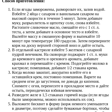
Способ приготовления:
Если ягоды заморожены, разморозьте их, залив водой.
Взбейте 2 яйца с сахаром и ванильным сахаром на
высокой скорости в течение 5 минут. Затем добавьте
муку, разрыхлитель и щепотку соли, снова взбейте.
Растопите сливочное масло, смешайте его с 1 ст. л.
теста, а затем добавьте в основное тесто и взбейте.
Вылейте массу в смазанную форму и выпекайте 10
минут при температуре 180 градусов. Затем переверните
корж на доску верхней стороной вниз и дайте остыть.
В отдельной кастрюле взбейте 5 желтков с сахарной
пудрой венчиком. На сковороде поджарьте 1 ст. л. муки
до кремового цвета и орехового аромата, добавьте
крахмал и перемешайте с кремом. Подогрейте молоко в
кастрюле; помешивая, добавьте 1/2 стакана крема.
Когда молоко закипит, аккуратно влейте его в
оставшийся крем, постоянно помешивая. Варите на
среднем огне до загустения, не доводя до кипения.
Снимите с огня, перенесите в прохладное место и дайте
остыть, периодически взбивая венчиком.
Разведите желе в 1,5 стаканах горячей воды (если ягоды
были заморожены, можно использовать их сок).
Выложите бисквит в форму (корж немного уменьшится
в диаметре, поэтому сделайте бумажные бортики, чтобы