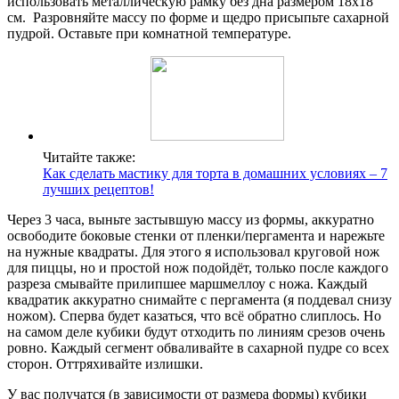
использовать металлическую рамку без дна размером 18х18
см. Разровняйте массу по форме и щедро присыпьте сахарной
пудрой. Оставьте при комнатной температуре.
Читайте также:
Как сделать мастику для торта в домашних условиях – 7
лучших рецептов!
Через 3 часа, выньте застывшую массу из формы, аккуратно
освободите боковые стенки от пленки/пергамента и нарежьте
на нужные квадраты. Для этого я использовал круговой нож
для пиццы, но и простой нож подойдёт, только после каждого
разреза смывайте прилипшее маршмеллоу с ножа. Каждый
квадратик аккуратно снимайте с пергамента (я поддевал снизу
ножом). Сперва будет казаться, что всё обратно слиплось. Но
на самом деле кубики будут отходить по линиям срезов очень
ровно. Каждый сегмент обваливайте в сахарной пудре со всех
сторон. Оттряхивайте излишки.
У вас получатся (в зависимости от размера формы) кубики