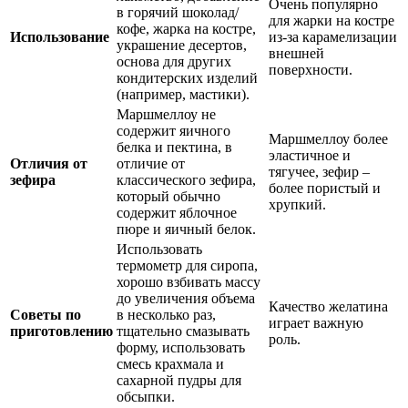
Очень популярно
в горячий шоколад/
для жарки на костре
кофе, жарка на костре,
Использование
из-за карамелизации
украшение десертов,
внешней
основа для других
поверхности.
кондитерских изделий
(например, мастики).
Маршмеллоу не
содержит яичного
Маршмеллоу более
белка и пектина, в
эластичное и
Отличия от
отличие от
тягучее, зефир –
зефира
классического зефира,
более пористый и
который обычно
хрупкий.
содержит яблочное
пюре и яичный белок.
Использовать
термометр для сиропа,
хорошо взбивать массу
до увеличения объема
Качество желатина
Советы по
в несколько раз,
играет важную
приготовлению
тщательно смазывать
роль.
форму, использовать
смесь крахмала и
сахарной пудры для
обсыпки.