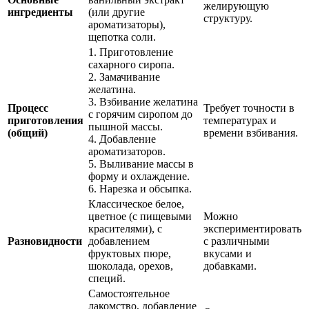
желирующую
ингредиенты
(или другие
структуру.
ароматизаторы),
щепотка соли.
1. Приготовление
сахарного сиропа.
2. Замачивание
желатина.
3. Взбивание желатина
Процесс
Требует точности в
с горячим сиропом до
приготовления
температурах и
пышной массы.
(общий)
времени взбивания.
4. Добавление
ароматизаторов.
5. Выливание массы в
форму и охлаждение.
6. Нарезка и обсыпка.
Классическое белое,
цветное (с пищевыми
Можно
красителями), с
экспериментировать
Разновидности
добавлением
с различными
фруктовых пюре,
вкусами и
шоколада, орехов,
добавками.
специй.
Самостоятельное
лакомство, добавление