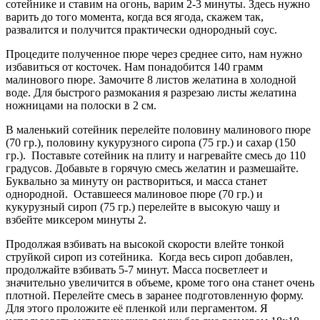
сотейнике и ставим на огонь, варим 2-3 минуты. Здесь нужно
варить до того момента, когда вся ягода, скажем так,
развалится и получится практически однородный соус.
Процедите полученное пюре через среднее сито, нам нужно
избавиться от косточек. Нам понадобится 140 грамм
малинового пюре. Замочите 8 листов желатина в холодной
воде. Для быстрого размокания я разрезаю листы желатина
ножницами на полоски в 2 см.
В маленький сотейник перелейте половину малинового пюре
(70 гр.), половину кукурузного сиропа (75 гр.) и сахар (150
гр.). Поставьте сотейник на плиту и нагревайте смесь до 110
градусов. Добавьте в горячую смесь желатин и размешайте.
Буквально за минуту он раствориться, и масса станет
однородной. Оставшееся малиновое пюре (70 гр.) и
кукурузный сироп (75 гр.) перелейте в высокую чашу и
взбейте миксером минуты 2.
Продолжая взбивать на высокой скорости влейте тонкой
струйкой сироп из сотейника. Когда весь сироп добавлен,
продолжайте взбивать 5-7 минут. Масса посветлеет и
значительно увеличится в объеме, кроме того она станет очень
плотной. Перелейте смесь в заранее подготовленную форму.
Для этого проложите её пленкой или пергаментом. Я