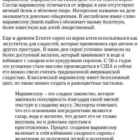
Состав маршмеллоу отличается от зефира: в нем отсутствуют
яичный белок и яблочное пюре. Интересное название на деле
оказывается довольно обыденным. В английском языке слово
маршмеллоу (marsh mallow) обозначает мальву болотную,
более известную как алтей лекарственный.
Еще в древнем Египте сироп из корня алтея использовался как
загуститель для сладостей, которые применялись при ангине и
других простудах. В наши дни сироп успешно заменили на
более доступный желатин, который замачивают в воде и
взбивают с сахаром или кукурузным сиропом. С 50-х годов
это угощение стало массово производиться в США и сейчас
его можно смело считать традиционной американской
сладостью. Классический маршмеллоу имеет белоснежный
цвет, но также можно создать и разноцветные пастилки.
Маршмеллоу – это сладкое лакомство, которое
завоевало популярность благодаря своей мягкой
текстуре и сладкому вкусу. Эксперты отмечают,
что его основными ингредиентами являются
сахар, вода и желатин, что делает его не только
вкусным, но и довольно простым в
приготовлении. Процесс создания маршмеллоу
включает в себя взбивание сахарного сиропа с
желатином до получения легкой и воздушной