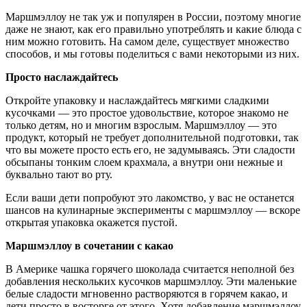
Маршмэллоу не так уж и популярен в России, поэтому многие
даже не знают, как его правильно употреблять и какие блюда с
ним можно готовить. На самом деле, существует множество
способов, и мы готовы поделиться с вами некоторыми из них.
Просто наслаждайтесь
Откройте упаковку и наслаждайтесь мягкими сладкими
кусочками — это простое удовольствие, которое знакомо не
только детям, но и многим взрослым. Маршмэллоу — это
продукт, который не требует дополнительной подготовки, так
что вы можете просто есть его, не задумываясь. Эти сладости
обсыпаны тонким слоем крахмала, а внутри они нежные и
буквально тают во рту.
Если ваши дети попробуют это лакомство, у вас не останется
шансов на кулинарные эксперименты с маршмэллоу — вскоре
открытая упаковка окажется пустой.
Маршмэллоу в сочетании с какао
В Америке чашка горячего шоколада считается неполной без
добавления нескольких кусочков маршмэллоу. Эти маленькие
белые сладости мгновенно растворяются в горячем какао, и
дети просто в восторге от этого. Хотя добавление маршмэллоу