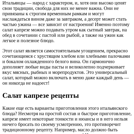
Итальянцы — народ с характером, и, хотя они высоко ценят
свои традиции, свобода для них не менее важна. Они не
привязаны к строгим временным рамкам и могут
наслаждаться вином даже за завтраком, а десерт может стать
частью ужина — все зависит от настроения! Именно поэтому
салат капрезе можно подавать утром как сытный завтрак, на
обед в сочетании с пастой или рыбой, а также на ужин как
легкое и полезное блюдо.
Этот салат является самостоятельным угощением, прекрасно
сочетающимся с хрустящим хлебом или хлебными палочками
и бокалом охлажденного белого вина. Он гармонично
дополняет любые виды пасты и великолепно подчеркивает
вкус мясных, рыбных и морепродуктов. Это универсальный
салат, который можно включать в меню даже каждый день —
он никогда не надоест!
Салат капрезе рецепты
Какие еще есть варианты приготовления этого итальянского
блюда? Несмотря на простой состав и быстрое приготовление,
капрезе имеет некоторые тонкости и нюансы и в него нельзя
ничего бросать по своему усмотрению, это противоречит
традиционному рецепту. Например, масло должно быть