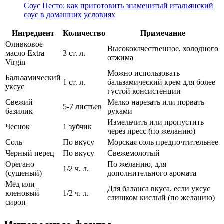
Соус Песто: как приготовить знаменитый итальянский
соус в домашних условиях
Ингредиент
Количество
Примечание
Оливковое
Высококачественное, холодного
масло Extra
3 ст. л.
отжима
Virgin
Можно использовать
Бальзамический
1 ст. л.
бальзамический крем для более
уксус
густой консистенции
Свежий
Мелко нарезать или порвать
5-7 листьев
базилик
руками
Измельчить или пропустить
Чеснок
1 зубчик
через пресс (по желанию)
Соль
По вкусу
Морская соль предпочтительнее
Черный перец
По вкусу
Свежемолотый
Орегано
По желанию, для
1/2 ч. л.
(сушеный)
дополнительного аромата
Мед или
Для баланса вкуса, если уксус
кленовый
1/2 ч. л.
слишком кислый (по желанию)
сироп