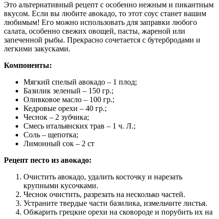
Это альтернативный рецепт с особенно нежным и пикантным
вкусом. Если вы любите авокадо, то этот соус станет вашим
любимым! Его можно использовать для заправки любого
салата, особенно свежих овощей, пасты, жареной или
запеченной рыбы. Прекрасно сочетается с бутербродами и
легкими закусками.
Компоненты:
Мягкий спелый авокадо – 1 плод;
Базилик зеленый – 150 гр.;
Оливковое масло – 100 гр.;
Кедровые орехи – 40 гр.;
Чеснок – 2 зубчика;
Смесь итальянских трав – 1 ч. Л.;
Соль – щепотка;
Лимонный сок – 2 ст
Рецепт песто из авокадо:
Очистить авокадо, удалить косточку и нарезать
крупными кусочками.
Чеснок очистить, разрезать на несколько частей.
Устраните твердые части базилика, измельчите листья.
Обжарить грецкие орехи на сковороде и порубить их на