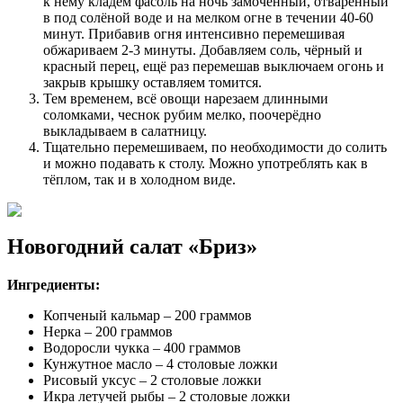
к нему кладём фасоль на ночь замоченный, отваренный
в под солёной воде и на мелком огне в течении 40-60
минут. Прибавив огня интенсивно перемешивая
обжариваем 2-3 минуты. Добавляем соль, чёрный и
красный перец, ещё раз перемешав выключаем огонь и
закрыв крышку оставляем томится.
Тем временем, всё овощи нарезаем длинными
соломками, чеснок рубим мелко, поочерёдно
выкладываем в салатницу.
Тщательно перемешиваем, по необходимости до солить
и можно подавать к столу. Можно употреблять как в
тёплом, так и в холодном виде.
Новогодний салат «Бриз»
Ингредиенты:
Копченый кальмар – 200 граммов
Нерка – 200 граммов
Водоросли чукка – 400 граммов
Кунжутное масло – 4 столовые ложки
Рисовый уксус – 2 столовые ложки
Икра летучей рыбы – 2 столовые ложки