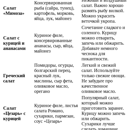
Нежный и воздушный
Консервированная
салат. Важно хорошо
Салат
рыба (сайра, тунец),
размять рыбу вилкой.
«Мимоза»
картофель, морковь,
Можно украсить
яйца, лук, майонез
веточкой укропа.
Сочетание сладкого и
соленого. Курицу
Куриное филе,
Салат с
можно отварить,
консервированные
курицей и
запечь или обжарить.
ананасы, сыр, яйца,
ананасами
Добавьте немного
майонез
чеснока для
пикантности.
Помидоры, огурцы,
Легкий и свежий
болгарский перец,
салат. Используйте
Греческий
красный лук,
только свежие овощи.
салат
маслины, сыр фета,
Не забудьте про
оливковое масло,
качественное
орегано
оливковое масло.
Популярный салат,
который можно
Куриное филе, листья
Салат
приготовить заранее.
салата Романо,
«Цезарь» с
Курицу можно запечь
сухарики, пармезан,
курицей
или обжарить.
соус «Цезарь»
Сухарики лучше
сделать домашние.