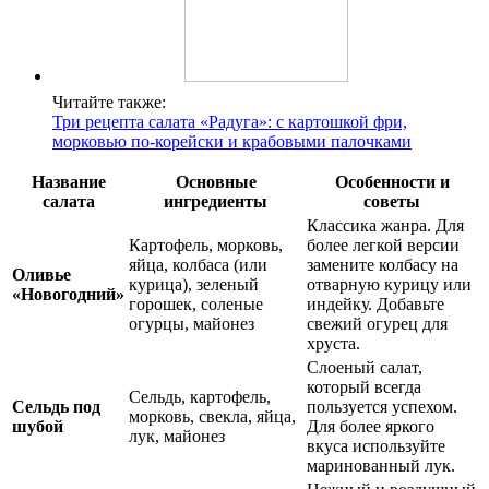
Читайте также:
Три рецепта салата «Радуга»: с картошкой фри,
морковью по-корейски и крабовыми палочками
Название
Основные
Особенности и
салата
ингредиенты
советы
Классика жанра. Для
Картофель, морковь,
более легкой версии
яйца, колбаса (или
замените колбасу на
Оливье
курица), зеленый
отварную курицу или
«Новогодний»
горошек, соленые
индейку. Добавьте
огурцы, майонез
свежий огурец для
хруста.
Слоеный салат,
который всегда
Сельдь, картофель,
Сельдь под
пользуется успехом.
морковь, свекла, яйца,
шубой
Для более яркого
лук, майонез
вкуса используйте
маринованный лук.