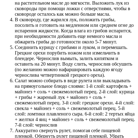
на растительном масле до мягкости. Выложить лук из
сковороды при помощи ложки с отверстиями, чтобы в
сковороде осталось как можно больше масла.
В сковороду, где жарился лук, положить грибы,
посолить и готовить на медленном или среднем огне до
испарения жидкости. Когда влага из грибов испарится,
при необходимости добавить еще немного масла и
обжарить грибы до готовности около 5-7 минут.
Соединить курицу с грибами и луком, и перемешать.
Грецкие орехи порубить ножом или измельчить в
блендере. Чернослив вымыть, залить кипятком и
оставить на 20 минут. Воду слить, чернослив обсушить
(по желанию можно нафаршировать каждую ягоду
чернослива четвертинкой грецкого ореха).
Салат можно собирать в виде рулета или выкладывать
на прямоугольное блюдо слоями: 1-й слой: картофель +
майонез + соль + свежемолотый перец. 2-й слой: курица
+ грибы + жареный лук + майонез + соль +
свежемолотый перец. 3-й слой: грецкие орехи. 4-й слой:
свекла + майонез + соль + свежемолотый перец. 5-й
слой: ломтики плавленого сыра. 6-й слой: 2 тертых яйца
+ желтки 4 яиц + майонез + соль + свежемолотый перец.
7-й слой: чернослив
Аккуратно свернуть рулет, помогая себе пищевой
пленкой. Обернуть рулет пищевой пленкой. Убрать