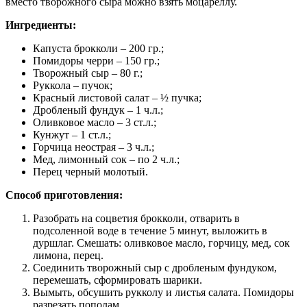
вместо творожного сыра можно взять моцареллу.
Ингредиенты:
Капуста брокколи – 200 гр.;
Помидоры черри – 150 гр.;
Творожный сыр – 80 г.;
Руккола – пучок;
Красный листовой салат – ½ пучка;
Дробленый фундук – 1 ч.л.;
Оливковое масло – 3 ст.л.;
Кунжут – 1 ст.л.;
Горчица неострая – 3 ч.л.;
Мед, лимонный сок – по 2 ч.л.;
Перец черный молотый.
Способ приготовления:
Разобрать на соцветия брокколи, отварить в
подсоленной воде в течение 5 минут, выложить в
дуршлаг. Смешать: оливковое масло, горчицу, мед, сок
лимона, перец.
Соединить творожный сыр с дробленым фундуком,
перемешать, сформировать шарики.
Вымыть, обсушить рукколу и листья салата. Помидоры
разрезать пополам.