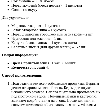
Сок лимона – 0,5 ч. ложки
Перец молотый (смесь перцев) – 1 щепотка
Соль – по вкусу
Для украшения:
Морковь отварная – 1 кусочек
Белок отварного яйца – 1 кусочек
Перец душистый горошком или зёрна кофе – 2 шт.
Чернослив или маслина – 1 шт.
Капуста белокочанная – 1 кусочек листа
Салатные листья (или другая зелень) – 1-2 шт.
Общая информация:
Время приготовления:
1 час 50 минут;
Количество порций
4.
Способ приготовления:
Подготавливаем все необходимые продукты. Первым
делом отвариваем свиной язык. Берём две штуки
небольшого размера. Сперва тщательно промываем их
под проточной водой. Помещаем языки в кастрюлю,
заливаем водой, ставим на огонь. После закипания
снимаем шумовкой образовавшуюся пену, убавляем