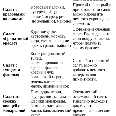
Простой и быстрый в
Крабовые палочки,
Салат с
приготовлении салат.
кукуруза, яйца,
крабовыми
Можно добавить
свежий огурец, рис
палочками
немного укропа для
(по желанию), майонез
свежести.
Эффектный слоеный
Куриное филе,
Салат
салат. Выкладывайте
картофель, морковь,
«Гранатовый
слои вокруг стакана,
яйца, свекла, грецкие
браслет»
чтобы получить
орехи, гранат, майонез
форму браслета.
Консервированный
тунец,
Сытный и полезный
консервированная
Салат с
салат. Можно
красная фасоль,
тунцом и
добавить немного
красный лук,
фасолью
каперсов для
болгарский перец,
пикантности.
зелень, оливковое
масло, лимонный сок
Помидоры черри,
Очень легкий и
Салат из
огурцы, листья салата,
освежающий салат.
свежих
шарики моцареллы,
Идеально подходит
овощей с
базилик, оливковое
для тех, кто
моцареллой
масло, бальзамический
предпочитает легкие
уксус
закуски.