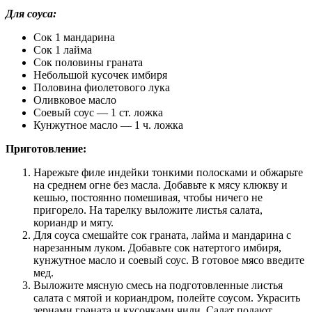
Для соуса:
Сок 1 мандарина
Сок 1 лайма
Сок половины граната
Небольшой кусочек имбиря
Половина фиолетового лука
Оливковое масло
Соевый соус — 1 ст. ложка
Кунжутное масло — 1 ч. ложка
Приготовление:
Нарежьте филе индейки тонкими полосками и обжарьте
на среднем огне без масла. Добавьте к мясу клюкву и
кешью, постоянно помешивая, чтобы ничего не
пригорело. На тарелку выложите листья салата,
кориандр и мяту.
Для соуса смешайте сок граната, лайма и мандарина с
нарезанным луком. Добавьте сок натертого имбиря,
кунжутное масло и соевый соус. В готовое мясо введите
мед.
Выложите мясную смесь на подготовленные листья
салата с мятой и кориандром, полейте соусом. Украсить
зернами граната и кусочками чили. Салат подают