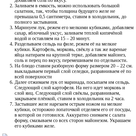
добавляем соль по вкусу.
Заливаем в емкость, можно использовать большой
салатник, так, чтобы толщина будущего желе не
превышала 0,5 сантиметра, ставим в холодильник, до
полного застывания.
Маринуем лук, режем его мелкими кубиками, добавляем
сахар, яблочный уксус, заливаем теплой кипячёной
водой и оставляем на 15 – 20 минут.
Разделываем сельдь на филе, режем её на мелкие
кубики. Картофель, морковь, свёклу а так же вареные
яйца натираем на крупной терке, добавляем майонез,
соль и перец по вкусу, перемешиваем по отдельности.
На блюдо ставим разборную форму размером 20 – 22 см.
выкладываем первый слой селедки, разравниваем её по
всей поверхности
Далее отжимаем лук от маринада, посыпаем им сельдь.
Следующий слой картофеля. На него идет морковь и
слой яиц. Следующий слой свёклы, разравниваем,
закрываем плёнкой, ставим в холодильник на 2 часа.
Застывшее желе нарезаем острым ножом на мелкие
кубики, осторожно лопаточкой отделяем его от посуды,
в которой он готовился. Аккуратно снимаем с салата
форму, смазываем со всех сторон майонезом. Украшаем
его кубиками желе.