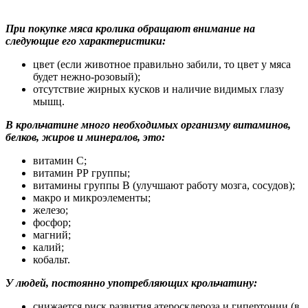
При покупке мяса кролика обращают внимание на
следующие его характеристики:
цвет (если животное правильно забили, то цвет у мяса
будет нежно-розовый);
отсутствие жирных кусков и наличие видимых глазу
мышц.
В крольчатине много необходимых организму витаминов,
белков, жиров и минералов, это:
витамин С;
витамин РР группы;
витамины группы В (улучшают работу мозга, сосудов);
макро и микроэлементы;
железо;
фосфор;
магний;
калий;
кобальт.
У людей, постоянно употребляющих крольчатину:
снижается риск развития атеросклероза и гипертонии (в