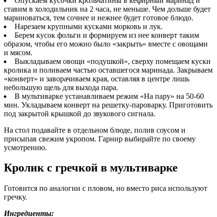
Опускаем кусочки крольчатины в кефирный маринад и
ставим в холодильник на 2 часа, не меньше. Чем дольше будет
мариноваться, тем сочнее и нежнее будет готовое блюдо.
Нарезаем крупными кусками морковь и лук.
Берем кусок фольги и формируем из нее конверт таким
образом, чтобы его можно было «закрыть» вместе с овощами
и мясом.
Выкладываем овощи «подушкой», сверху помещаем куски
кролика и поливаем частью оставшегося маринада. Закрываем
«конверт» и заворачиваем края, оставляя в центре лишь
небольшую щель для выхода пара.
В мультиварке устанавливаем режим «На пару» на 50-60
мин. Укладываем конверт на решетку-пароварку. Приготовить
под закрытой крышкой до звукового сигнала.
На стол подавайте в отдельном блюде, полив соусом и
присыпав свежим укропом. Гарнир выбирайте по своему
усмотрению.
Кролик с гречкой в мультиварке
Готовится по аналогии с пловом, но вместо риса используют
гречку.
Ингредиенты: