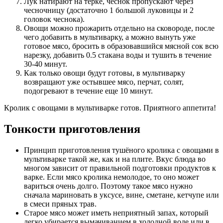
Лук натирают на терке, чеснок пропускают через
чесночницу (достаточно 1 большой луковицы и 2
головок чеснока).
Овощи можно прожарить отдельно на сковороде, после
чего добавить в мультиварку, а можно вынуть уже
готовое мясо, бросить в образовавшийся мясной сок всю
нарезку, добавить 0.5 стакана воды и тушить в течение
30-40 минут.
Как только овощи будут готовы, в мультиварку
возвращают уже остывшее мясо, перчат, солят,
подогревают в течение еще 10 минут.
Кролик с овощами в мультиварке готов. Приятного аппетита!
Тонкости приготовления
Принцип приготовления тушёного кролика с овощами в
мультиварке такой же, как и на плите. Вкус блюда во
многом зависит от правильной подготовки продуктов к
варке. Если мясо кролика немолодое, то оно может
вариться очень долго. Поэтому такое мясо нужно
сначала мариновать в уксусе, вине, сметане, кетчупе или
в смеси пряных трав.
Старое мясо может иметь неприятный запах, который
легко убирается вымачиванием в холодной воде или в