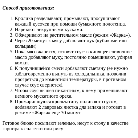
Способ приготовления:
Кролика разделывают, промывают, просушивают
каждый кусочек при помощи бумажного полотенца.
Нарезают некрупными кусками.
Обжаривают на растительном масле (режим «Жарка»).
Через 20 минут к мясу добавляют лук (кубиками или
кольцами).
Пока мясо жарится, готовят соус: в кипящее сливочное
масло добавляют муку, постоянно помешивают, убирая
комки.
К получившейся смеси добавляют сметану (ее нужно
заблаговременно вынуть из холодильника, позволив
прогреться до комнатной температуры, в противном
случае соус свернется).
Чтобы соус вышел пикантным, к нему примешивают
немного мускатного ореха.
Прожарившуюся крольчатину поливают соусом,
добавляют 2 лавровых листка для запаха и готовят в
режиме «Жарка» еще 30 минут.
Готовое блюдо посыпают зеленью, несут к столу в качестве
гарнира к спагетти или рису.