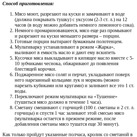
Способ приготовления:
Мясо моют, разрезают на куски и замачивают в воде
(должна покрывать тушку) с уксусом (2-3 ст. л.) на 12
часов (в воду можно добавить немного лимонного сока).
Немного промариновавшееся, мясо еще раз промывают
и разрезают на куски меньшего размера – порции.
Готовые порции вытирают бумажным полотенцем.
Мультиварку устанавливают в режим «Жарка»,
выливают в емкость масло и дают ему вскипеть
Кусочки мяса выкладывают в кипящее масло вместе с 5-
10 зубчиками чеснока, обжаривают до появления
блестящей корочки.
Поджаренное мясо солят и перчат, укладывают поверх
него нарезанный кольцами лук и морковь (можно
нарезать кубиками или кругами) и заливают все это 1 ст.
воды.
Переключают режим мультиварки на «Тушение»
(тушиться мясо должно в течение 1 часа).
Сметану смешивают с горчицей (100 г. сметаны и 2 ст. л.
горчицы) и спустя 1 час заливают этой смесью мясо
(мультиварка остается в прежнем режиме, после
добавления сметаны мясо тушатся еще 30 минут).
Как только пройдут указанные полчаса, кролик со сметаной в