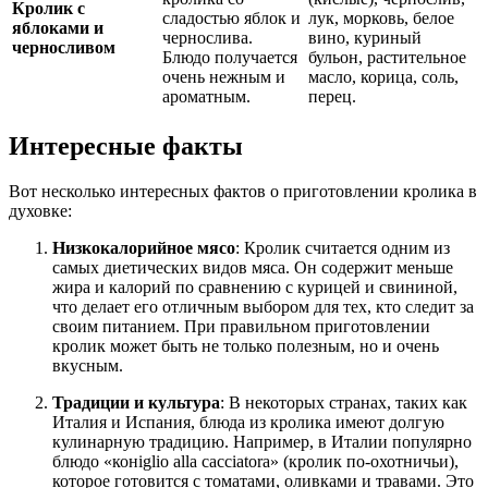
Кролик с
сладостью яблок и
лук, морковь, белое
яблоками и
чернослива.
вино, куриный
черносливом
Блюдо получается
бульон, растительное
очень нежным и
масло, корица, соль,
ароматным.
перец.
Интересные факты
Вот несколько интересных фактов о приготовлении кролика в
духовке:
Низкокалорийное мясо
: Кролик считается одним из
самых диетических видов мяса. Он содержит меньше
жира и калорий по сравнению с курицей и свининой,
что делает его отличным выбором для тех, кто следит за
своим питанием. При правильном приготовлении
кролик может быть не только полезным, но и очень
вкусным.
Традиции и культура
: В некоторых странах, таких как
Италия и Испания, блюда из кролика имеют долгую
кулинарную традицию. Например, в Италии популярно
блюдо «конiglio alla cacciatora» (кролик по-охотничьи),
которое готовится с томатами, оливками и травами. Это