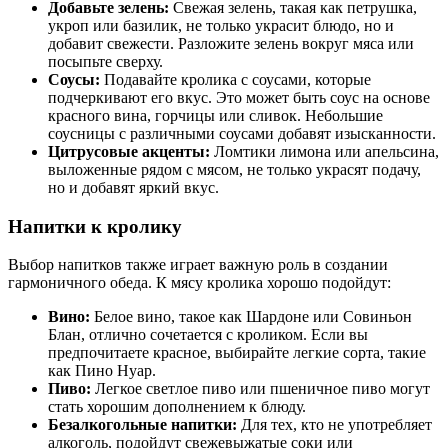
Добавьте зелень:
Свежая зелень, такая как петрушка,
укроп или базилик, не только украсит блюдо, но и
добавит свежести. Разложите зелень вокруг мяса или
посыпьте сверху.
Соусы:
Подавайте кролика с соусами, которые
подчеркивают его вкус. Это может быть соус на основе
красного вина, горчицы или сливок. Небольшие
соусницы с различными соусами добавят изысканности.
Цитрусовые акценты:
Ломтики лимона или апельсина,
выложенные рядом с мясом, не только украсят подачу,
но и добавят яркий вкус.
Напитки к кролику
Выбор напитков также играет важную роль в создании
гармоничного обеда. К мясу кролика хорошо подойдут:
Вино:
Белое вино, такое как Шардоне или Совиньон
Блан, отлично сочетается с кроликом. Если вы
предпочитаете красное, выбирайте легкие сорта, такие
как Пино Нуар.
Пиво:
Легкое светлое пиво или пшеничное пиво могут
стать хорошим дополнением к блюду.
Безалкогольные напитки:
Для тех, кто не употребляет
алкоголь, подойдут свежевыжатые соки или