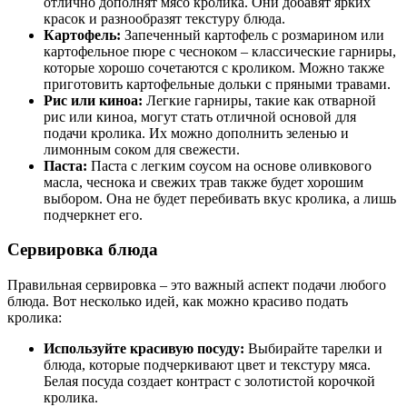
отлично дополнят мясо кролика. Они добавят ярких
красок и разнообразят текстуру блюда.
Картофель:
Запеченный картофель с розмарином или
картофельное пюре с чесноком – классические гарниры,
которые хорошо сочетаются с кроликом. Можно также
приготовить картофельные дольки с пряными травами.
Рис или киноа:
Легкие гарниры, такие как отварной
рис или киноа, могут стать отличной основой для
подачи кролика. Их можно дополнить зеленью и
лимонным соком для свежести.
Паста:
Паста с легким соусом на основе оливкового
масла, чеснока и свежих трав также будет хорошим
выбором. Она не будет перебивать вкус кролика, а лишь
подчеркнет его.
Сервировка блюда
Правильная сервировка – это важный аспект подачи любого
блюда. Вот несколько идей, как можно красиво подать
кролика:
Используйте красивую посуду:
Выбирайте тарелки и
блюда, которые подчеркивают цвет и текстуру мяса.
Белая посуда создает контраст с золотистой корочкой
кролика.