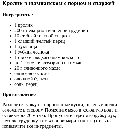
Кролик в шампанском с перцем и спаржей
Ингредиенты
:
1 кролик
200 г нежирной копченой грудинки
10 стеблей зеленой спаржи
1 сладкий желтый перец
1 луковица
1 зубчик чеснока
1 стакан сладкого шампанского
по 1 веточке розмарина и тимьяна
20 г сливочного масла
оливковое масло
овощной бульон
соль, перец
Приготовление
Разделите тушку на порционные куски, печень и почки
отложите в сторону. Поместите мясо в холодную воду и
оставьте на 20 минут. Пропустите через мясорубку лук,
чеснок, грудинку, тимьян и розмарин или тщательно
измельчите все ингредиенты.