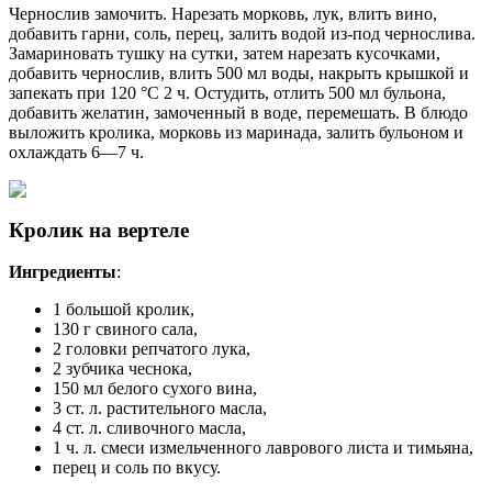
Чернослив замочить. Нарезать морковь, лук, влить вино,
добавить гарни, соль, перец, залить водой из-под чернослива.
Замариновать тушку на сутки, затем нарезать кусочками,
добавить чернослив, влить 500 мл воды, накрыть крышкой и
запекать при 120 °С 2 ч. Остудить, отлить 500 мл бульона,
добавить желатин, замоченный в воде, перемешать. В блюдо
выложить кролика, морковь из маринада, залить бульоном и
охлаждать 6—7 ч.
Кролик на вертеле
Ингредиенты
:
1 большой кролик,
130 г свиного сала,
2 головки репчатого лука,
2 зубчика чеснока,
150 мл белого сухого вина,
3 ст. л. растительного масла,
4 ст. л. сливочного масла,
1 ч. л. смеси измельченного лаврового листа и тимьяна,
перец и соль по вкусу.