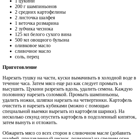
1 цукини
200 г шампиньонов
2 средних картофелины
2 листочка шалфея
1 веточка розмарина
2 зубчика чеснока
125 мл белого сухого вина
500 мл овощного бульона
оливковое масло
сливочное масло
соль, перец
Приготовление
Нарезать тушку на части, куски вымачивать в холодной воде в
течение часа. Затем мясо еще раз как следует промыть и
высушить. Цукини разрезать вдоль, удалить семена. Каждую
половинку нарезать соломкой. Промыть шампиньоны,
удалить ножки, шляпки нарезать на четвертинки. Картофель
очистить и нарезать кубиками (можно с помощью
специальной выемки вырезать из картофеля шарики). На
несколько секунд опустить картофель в подсоленный кипяток,
затем вынуть и отложить.
Обжарить мясо со всех сторон в сливочном масле (добавить
шалфей, придавленный чеснок, розмарин) на среднем огне,