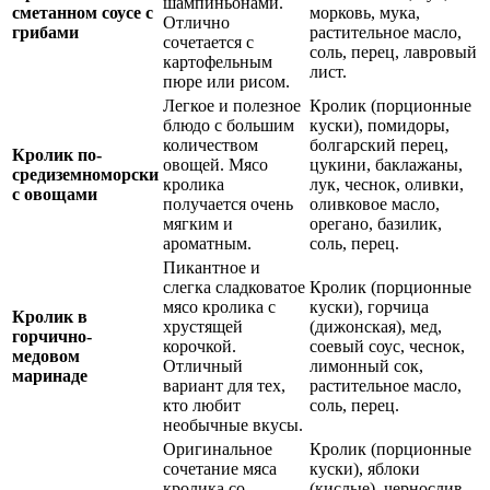
шампиньонами.
сметанном соусе с
морковь, мука,
Отлично
грибами
растительное масло,
сочетается с
соль, перец, лавровый
картофельным
лист.
пюре или рисом.
Легкое и полезное
Кролик (порционные
блюдо с большим
куски), помидоры,
количеством
болгарский перец,
Кролик по-
овощей. Мясо
цукини, баклажаны,
средиземноморски
кролика
лук, чеснок, оливки,
с овощами
получается очень
оливковое масло,
мягким и
орегано, базилик,
ароматным.
соль, перец.
Пикантное и
слегка сладковатое
Кролик (порционные
мясо кролика с
куски), горчица
Кролик в
хрустящей
(дижонская), мед,
горчично-
корочкой.
соевый соус, чеснок,
медовом
Отличный
лимонный сок,
маринаде
вариант для тех,
растительное масло,
кто любит
соль, перец.
необычные вкусы.
Оригинальное
Кролик (порционные
сочетание мяса
куски), яблоки
кролика со
(кислые), чернослив,