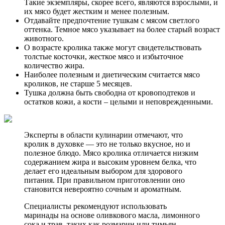
Такие экземпляры, скорее всего, являются взрослыми, и
их мясо будет жестким и менее полезным.
Отдавайте предпочтение тушкам с мясом светлого
оттенка. Темное мясо указывает на более старый возраст
животного.
О возрасте кролика также могут свидетельствовать
толстые косточки, жесткое мясо и избыточное
количество жира.
Наиболее полезным и диетическим считается мясо
кроликов, не старше 5 месяцев.
Тушка должна быть свободна от кровоподтеков и
остатков кожи, а кости – целыми и неповрежденными.
Эксперты в области кулинарии отмечают, что
кролик в духовке — это не только вкусное, но и
полезное блюдо. Мясо кролика отличается низким
содержанием жира и высоким уровнем белка, что
делает его идеальным выбором для здорового
питания. При правильном приготовлении оно
становится невероятно сочным и ароматным.
Специалисты рекомендуют использовать
маринады на основе оливкового масла, лимонного
сока и трав, таких как розмарин или тимьян,