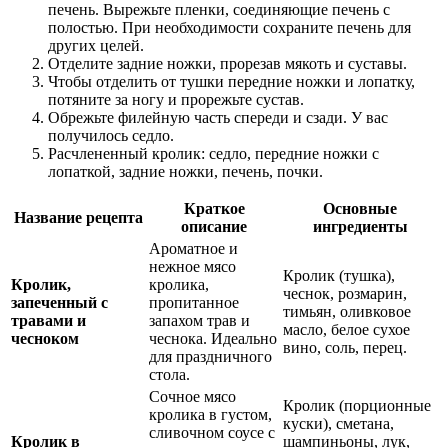
печень. Вырежьте пленки, соединяющие печень с
полостью. При необходимости сохраните печень для
других целей.
Отделите задние ножки, прорезав мякоть и суставы.
Чтобы отделить от тушки передние ножки и лопатку,
потяните за ногу и прорежьте сустав.
Обрежьте филейную часть спереди и сзади. У вас
получилось седло.
Расчлененный кролик: седло, передние ножки с
лопаткой, задние ножки, печень, почки.
Краткое
Основные
Название рецепта
описание
ингредиенты
Ароматное и
нежное мясо
Кролик (тушка),
Кролик,
кролика,
чеснок, розмарин,
запеченный с
пропитанное
тимьян, оливковое
травами и
запахом трав и
масло, белое сухое
чесноком
чеснока. Идеально
вино, соль, перец.
для праздничного
стола.
Сочное мясо
Кролик (порционные
кролика в густом,
куски), сметана,
сливочном соусе с
Кролик в
шампиньоны, лук,