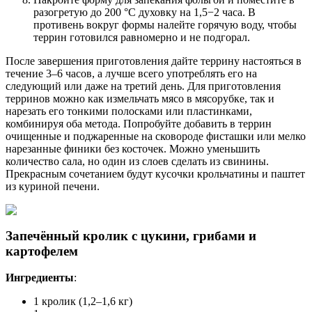
разогретую до 200 °С духовку на 1,5−2 часа. В
противень вокруг формы налейте горячую воду, чтобы
террин готовился равномерно и не подгорал.
После завершения приготовления дайте террину настояться в
течение 3–6 часов, а лучше всего употреблять его на
следующий или даже на третий день. Для приготовления
терринов можно как измельчать мясо в мясорубке, так и
нарезать его тонкими полосками или пластинками,
комбинируя оба метода. Попробуйте добавить в террин
очищенные и поджаренные на сковороде фисташки или мелко
нарезанные финики без косточек. Можно уменьшить
количество сала, но один из слоев сделать из свинины.
Прекрасным сочетанием будут кусочки крольчатины и паштет
из куриной печени.
Запечённый кролик с цукини, грибами и
картофелем
Ингредиенты
:
1 кролик (1,2–1,6 кг)