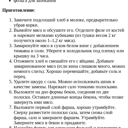
фольга для запекания
Приготовление
:
Замочите подсохший хлеб в молоке, предварительно
убрав корки.
Вымойте мясо и обсушите его. Отделите филе от костей
и нарежьте мелкими кубиками (из тушки весом 2 кг
получится около 1–1,2 кг мяса).
Замаринуйте мясо в сухом белом вине с добавлением
тимьяна и соли. Уберите в холодильник под пленку или
крышку на 3 часа.
Отожмите хлеб и смешайте его с яйцами. Добавьте
замаринованное мясо (если вина слишком много, можно
немного слить). Хорошо перемешайте, добавьте соль и
перец.
Удалите шкуру с сала. Можно использовать шпик в
качестве замены. Нарежьте сало тонкими полосками.
Выложите на дно формы бекон, соединяя по две
полоски. Оставьте длинные концы бекона, чтобы позже
завернуть ими мясо.
Выложите первый слой фарша, хорошо утрамбуйте.
Сверху разместите полоски сала, затем снова слой
фарша, сало и завершите фаршем. Утрамбуйте.
Заверните мясо в бекон и придавите.
Накройте форму для запекания фольгой и поместите в