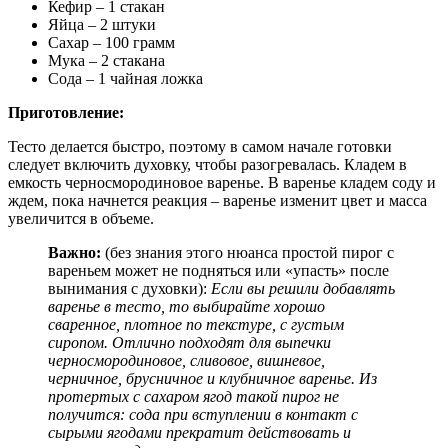
Кефир – 1 стакан
Яйца – 2 штуки
Сахар – 100 грамм
Мука – 2 стакана
Сода – 1 чайная ложка
Приготовление:
Тесто делается быстро, поэтому в самом начале готовки
следует включить духовку, чтобы разогревалась. Кладем в
емкость черносмородиновое варенье. В варенье кладем соду и
ждем, пока начнется реакция – варенье изменит цвет и масса
увеличится в объеме.
Важно:
(без знания этого нюанса простой пирог с
вареньем может не подняться или «упасть» после
вынимания с духовки):
Если вы решили добавлять
варенье в тесто, то выбирайте хорошо
сваренное, плотное по текстуре, с густым
сиропом. Отлично подходят для выпечки
черносмородиновое, сливовое, вишневое,
черничное, брусничное и клубничное варенье. Из
протертых с сахаром ягод такой пирог не
получится: сода при вступлении в контакт с
сырыми ягодами прекратит действовать и