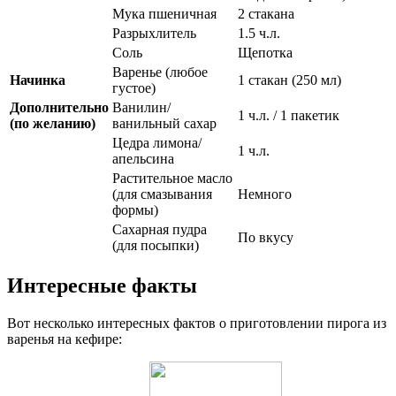
Мука пшеничная
2 стакана
Разрыхлитель
1.5 ч.л.
Соль
Щепотка
Варенье (любое
Начинка
1 стакан (250 мл)
густое)
Дополнительно
Ванилин/
1 ч.л. / 1 пакетик
(по желанию)
ванильный сахар
Цедра лимона/
1 ч.л.
апельсина
Растительное масло
(для смазывания
Немного
формы)
Сахарная пудра
По вкусу
(для посыпки)
Интересные факты
Вот несколько интересных фактов о приготовлении пирога из
варенья на кефире: