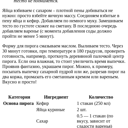
тесто не поднимется.
Яйца взбиваем с сахаром – плотной пены добиваться не
нужно: просто взбейте яичную массу. Соединяем взбитые в
пену яйца и кефир. Добавляем по немного муку. Замешиваем
тесто по густоте схожее на сметану. В последнюю очередь
добавляем варенье (с момента добавления соды должно
пройти не менее 5 минут).
Форму для пирога смазываем маслом. Выливаем тесто. Через
30 минут готовки, при температуре в 180 градусов, проверить
готовность, например, проткнуть деревянной палочкой центр
пирога. Если она влажная, то стоит увеличить время выпечки.
Проявив фантазию, украшаем пирог. Можно, к примеру,
посыпать выпечку сахарной пудрой или же, разрезав пирог на
два коржа, промазать его сметанным кремом или вареньем.
Вкусно и просто!
Категория
Ингредиент
Количество
Основа пирога
Кефир
1 стакан (250 мл)
Яйца куриные
2 шт.
0.5 — 1 стакан (по
Сахар
вкусу, зависит от
сладости варенья)