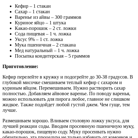
Кефир – 1 стакан
Сахар – 1 стакан
Варенье из айвы – 300 граммов
Куриное яйцо – 1 штука
Какао-порошок – 2 ст. ложки
Сода пищевая – 1 ч. ложка
Уксус 9% – 1 ст. ложка
Мука пшеничная – 2 стакана
Мед натуральный – 1 ч. ложка
Посыпка кондитерская – 5 граммов
Приготовление:
Кефир перелейте в кружку и подогрейте до 30-38 градусов. В
глубокой мисочке смешиваем теплый кефир с сахаром и
куриным яйцом. Перемешиваем. Нужно растворить сахар
полностью. Добавляем айвовое варенье. По поводу варенья,
можно использовать для пирога любое, главное не слишком
жидкое. Также подойдет любой густой джем. Чем гуще, тем
лучше.
Размешиваем хорошо. Вливаем столовую ложку уксуса, для
лучшей реакции соды. Вводим просеянную пшеничную муку,
какао-порошок, пищевую соду. Муку просеивать нужно
обязательно, эта процедура не только избавить от комочков и