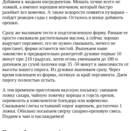
Добавим к жидким ингредиентам. Мешать лучше всего не
ложкой, а именно хорошим венчиком, который быстро
разобьет все комочки. А также вскорости появятся пузырьки –
пойдет реакция соды с кефиром. Осталось в конце добавить
орешки.
Сразу же выливаем тесто в подготовленную форму. Раньше ее
просто смазывали растительным маслом, а сейчас хорошо
выручает пергамент, его не нужно смазывать, ничего не
пристанет, форма останется чистой. Выпекаем наше
лакомство в предварительно разогретой духовке первые 10
минут при 210 градусах, затем огонь уменьшаем до 180 и
допекаем до сухой палочки еще 35 -50 минут в зависимости от
высоты вашего пирога. Из духовки вынимаем сразу. Через
время извлекаем из формы, потянув за край пергамента. Даем
пирогу полностью остыть.
А тем временем приготовим вкусную посыпку: смешаем
ложку сахара, чайную ложечку корицы и горсть орехов,
перемолоть в измельчителе блендера или кофемолке.
Смазываем слегка остывший пирог вареньем, достаточно 1
ложки. Обильно посыпаем сверху сахарно-ореховую смесь.
Подаем к чаю и наслаждаемся!