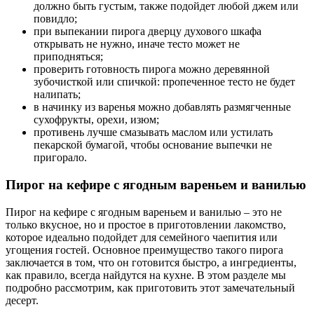
должно быть густым, также подойдет любой джем или
повидло;
при выпекании пирога дверцу духового шкафа
открывать не нужно, иначе тесто может не
приподняться;
проверить готовность пирога можно деревянной
зубочисткой или спичкой: пропеченное тесто не будет
налипать;
в начинку из варенья можно добавлять размягченные
сухофрукты, орехи, изюм;
противень лучше смазывать маслом или устилать
пекарской бумагой, чтобы основание выпечки не
пригорало.
Пирог на кефире с ягодным вареньем и ванилью
Пирог на кефире с ягодным вареньем и ванилью – это не
только вкусное, но и простое в приготовлении лакомство,
которое идеально подойдет для семейного чаепития или
угощения гостей. Основное преимущество такого пирога
заключается в том, что он готовится быстро, а ингредиенты,
как правило, всегда найдутся на кухне. В этом разделе мы
подробно рассмотрим, как приготовить этот замечательный
десерт.