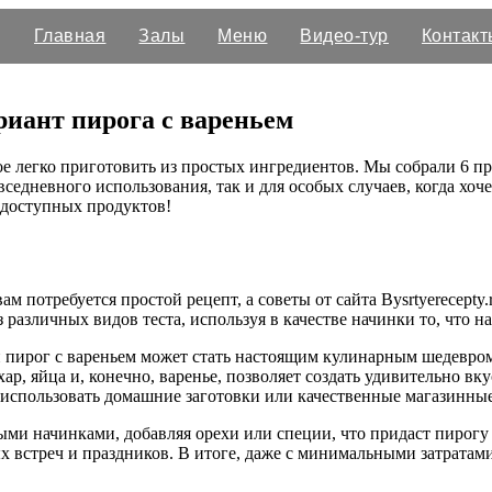
Главная
Залы
Меню
Видео-тур
Контакт
иант пирога с вареньем
ое легко приготовить из простых ингредиентов. Мы собрали 6 п
седневного использования, так и для особых случаев, когда хоч
 доступных продуктов!
ам потребуется простой рецепт, а советы от сайта Bysrtyerecept
различных видов теста, используя в качестве начинки то, что на
 пирог с вареньем может стать настоящим кулинарным шедевро
ар, яйца и, конечно, варенье, позволяет создать удивительно вк
 использовать домашние заготовки или качественные магазинны
ыми начинками, добавляя орехи или специи, что придаст пирогу
х встреч и праздников. В итоге, даже с минимальными затрата