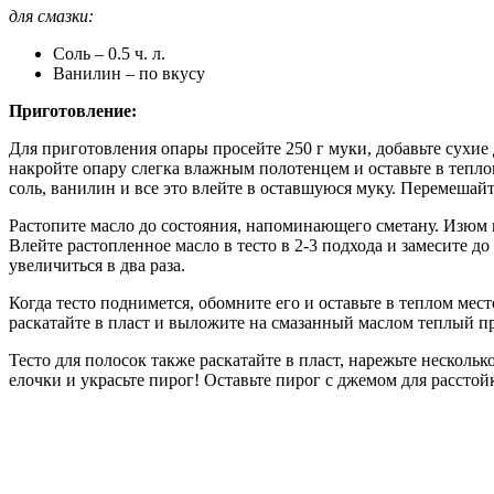
для смазки:
Соль – 0.5 ч. л.
Ванилин – по вкусу
Приготовление:
Для приготовления опары просейте 250 г муки, добавьте сухие
накройте опару слегка влажным полотенцем и оставьте в теплом
соль, ванилин и все это влейте в оставшуюся муку. Перемешайте
Растопите масло до состояния, напоминающего сметану. Изюм пр
Влейте растопленное масло в тесто в 2-3 подхода и замесите 
увеличиться в два раза.
Когда тесто поднимется, обомните его и оставьте в теплом мес
раскатайте в пласт и выложите на смазанный маслом теплый пр
Тесто для полосок также раскатайте в пласт, нарежьте нескол
елочки и украсьте пирог! Оставьте пирог с джемом для расстой