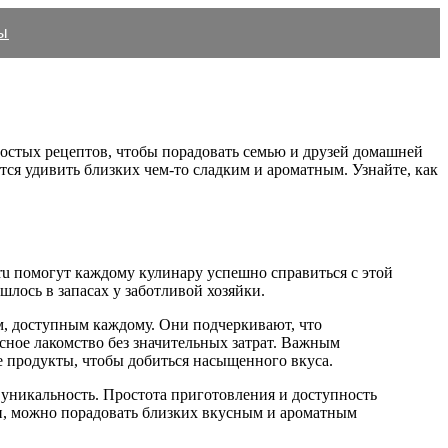
ы
ростых рецептов, чтобы порадовать семью и друзей домашней
ется удивить близких чем-то сладким и ароматным. Узнайте, как
y.ru помогут каждому кулинару успешно справиться с этой
шлось в запасах у заботливой хозяйки.
м, доступным каждому. Они подчеркивают, что
усное лакомство без значительных затрат. Важным
е продукты, чтобы добиться насыщенного вкуса.
 уникальность. Простота приготовления и доступность
ми, можно порадовать близких вкусным и ароматным