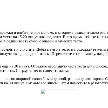
 дрожжи и влейте теплое молоко, в котором предварительно рас
 месте на 15-20 минут для поднятия. В это время взбейте желтк
. Соедините эту смесь с опарой и замесите тесто.
омойте и очистите. Добавьте его в тесто и продолжайте месить,
до получения однородной массы. Переложите тесто в миску, накр
те еще на 30 минут. Отрежьте небольшую часть теста для полосок
отивень. Сверху на тесто нанесите джем.
ько полосок шириной около 3 см и длиной, равной длине пирога.
ки на 40 минут. Смажьте его яйцом. Затем поместите в разогрету