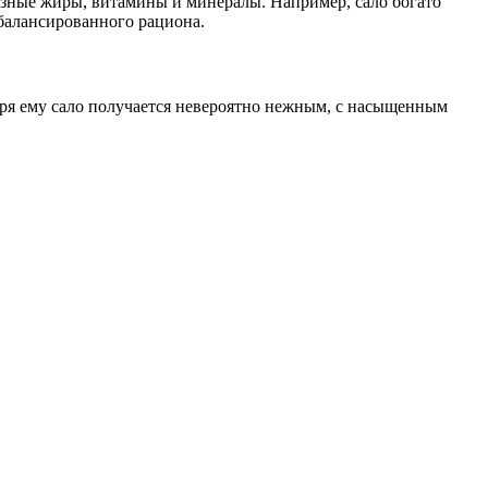
лезные жиры, витамины и минералы. Например, сало богато
сбалансированного рациона.
даря ему сало получается невероятно нежным, с насыщенным