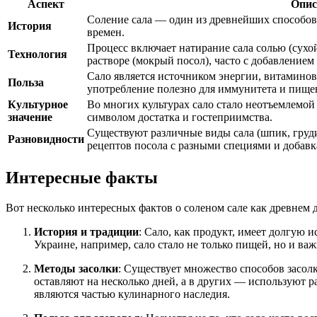
Аспект
Опис
Соление сала — один из древнейших способов
История
времен.
Процесс включает натирание сала солью (сухо
Технология
растворе (мокрый посол), часто с добавлением
Сало является источником энергии, витаминов
Польза
употребление полезно для иммунитета и пище
Культурное
Во многих культурах сало стало неотъемлемой
значение
символом достатка и гостеприимства.
Существуют различные виды сала (шпик, груди
Разновидности
рецептов посола с разными специями и добавк
Интересные факты
Вот несколько интересных фактов о соленом сале как древнем д
История и традиции
: Сало, как продукт, имеет долгую 
Украине, например, сало стало не только пищей, но и 
Методы засолки
: Существует множество способов засолк
оставляют на несколько дней, а в других — используют р
являются частью кулинарного наследия.