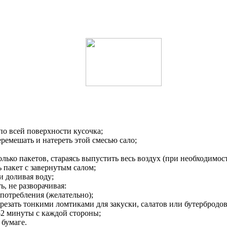
по всей поверхности кусочка;
ремешать и натереть этой смесью сало;
ько пакетов, стараясь выпустить весь воздух (при необходимости
 пакет с завернутым салом;
и доливая воду;
ь, не разворачивая:
потребления (желательно);
арезать тонкими ломтиками для закуски, салатов или бутербродов
-2 минуты с каждой стороны;
 бумаге.