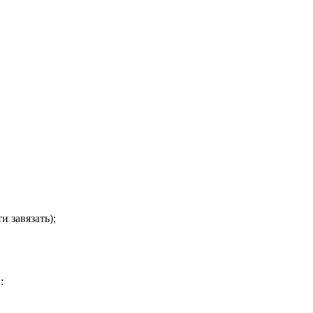
 завязать);
: