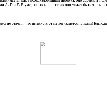
воспринимается как высококалорийный продукт, оно содержит по
ми A, D и E. В умеренных количествах оно может быть частью 
 многие ответят, что именно этот метод является лучшим! Благо