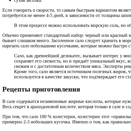
сухая засолка.
Если говорить о скорости, то самым быстрым вариантом являетс
потребуется не менее 4-5 дней, в зависимости от толщины шпик
В этом процессе можно использовать морскую соль, но о
Обычно применяют стандартный набор: черный или красный мо
бывает слишком много. Засоленное сало следует хранить в моро
нарезать сало небольшими кусочками, которые можно быстро с
Сало, как древнейший деликатес, вызывает интерес у мно
сохраняет его свежесть, но и придаёт уникальный вкус, 
свежим и с достаточным количеством мяса. Эксперты реко
Кроме того, сало является источником полезных жиров, 
используется в качестве закуски, что подтверждает его ст
Рецепты приготовления
В сале содержатся незаменимые жирные кислоты, которые нуж
Весь секрет в арахидоновой кислоте, которая только в сале и 
При том, что сало 100 % холестерин, холестерин этот «правиль
примерно 2-3 небольших кусочка. Именно о том, как правильно,