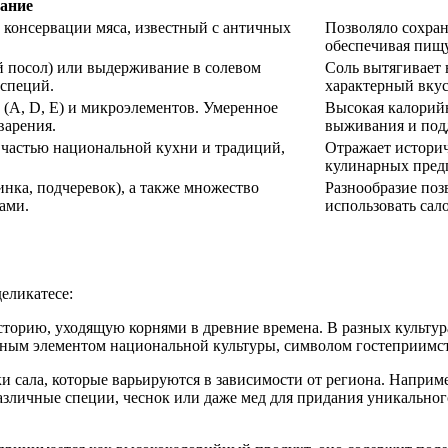
ание
 консервации мяса, известный с античных
Позволяло сохран
обеспечивая пищу
й посол) или выдерживание в солевом
Соль вытягивает 
 специй.
характерный вкус
 (А, D, Е) и микроэлементов. Умеренное
Высокая калорийн
варения.
выживания и под
 частью национальной кухни и традиций,
Отражает историч
кулинарных пред
нка, подчеревок), а также множество
Разнообразие поз
ами.
использовать сал
еликатесе:
историю, уходящую корнями в древние времена. В разных культур
важным элементом национальной культуры, символом гостеприимс
и сала, которые варьируются в зависимости от региона. Наприме
азличные специи, чеснок или даже мед для придания уникальног