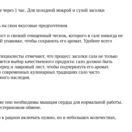
 через 1 час. Для холодной мокрой и сухой засолки
 на свои вкусовые предпочтения.
т и свежий очищенный чеснок, которого в сале никогда не
 упаковке, чтобы сохранить его аромат. Удобнее всего
пециалисты отмечают, что процесс засолки сала не только
яется выбор качественного продукта: сало должно быть
ерец и лавровый лист, чтобы подчеркнуть его аромат.
 В современных кулинарных традициях сало часто
рного наследия.
кже они необходимы мышцам сердца для нормальной работы.
лестериновом обмене.
о в рацион включать нужно, но в небольших количествах,