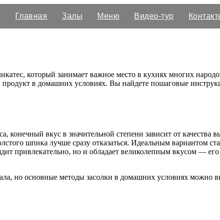
Главная
Залы
Меню
Видео-тур
Контакт
икатес, который занимает важное место в кухнях многих народов
 продукт в домашних условиях. Вы найдете пошаговые инструкци
, конечный вкус в значительной степени зависит от качества вы
олстого шпика лучше сразу отказаться. Идеальным вариантом с
ядит привлекательно, но и обладает великолепным вкусом — его 
сала, но основные методы засолки в домашних условиях можно 