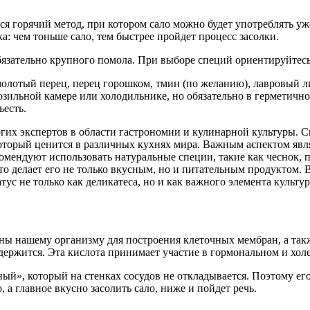
я горячий метод, при котором сало можно будет употреблять уже
а: чем тоньше сало, тем быстрее пройдет процесс засолки.
бязательно крупного помола. При выборе специй ориентируйтесь
лотый перец, перец горошком, тмин (по желанию), лавровый лис
зильной камере или холодильнике, но обязательно в герметичной
ъесть.
гих экспертов в области гастрономии и кулинарной культуры. С
который ценится в различных кухнях мира. Важным аспектом явл
мендуют использовать натуральные специи, такие как чеснок, п
что делает его не только вкусным, но и питательным продуктом.
атус не только как деликатеса, но и как важного элемента культу
ны нашему организму для построения клеточных мембран, а та
содержится. Эта кислота принимает участие в гормональном и хо
ный», который на стенках сосудов не откладывается. Поэтому ег
 а главное вкусно засолить сало, ниже и пойдет речь.