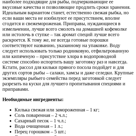
наиболее подходящие для рыбы, подчеркивающие ее
вкусовые качества и позволяющие продлить сроки хранения.
Идеальным вариантом станет, естественно свежая рыбка, но
если ваши места не изобилуют ее присутствием, вполне
сгодится и свежемороженая. Приправы, нуждающиеся в
измельчении, лучше всего смолоть на домашней кофемолке
или истолочь в ступке – так аромат специй лучше всего
раскроется. К тому же, не всегда готовые порошки
соответствуют названию, указанному на упаковке. Воду
следует использовать только родниковую, отфильтрованную
или кипяченую – присутствие хлора в водопроводной
системе способно испортить вашу заготовку раз и навсегда.
Кстати, рассол для кильки пряного посола подойдет и для
других сортов рыбы – салаки, хамсы и даже селедки. Крупные
экземпляры рыбьего семейства перед заготовкой следует
разрезать на куски для лучшего пропитывания специями и
приправами.
Необходимые ингредиенты:
Килька свежая или замороженная – 1 кг;
Соль поваренная – 2 ч.л.;
Сахарный песок – 1 ч.л.;
Вода очищенная – 1 л.;
Перец горошком – 5 шт.;