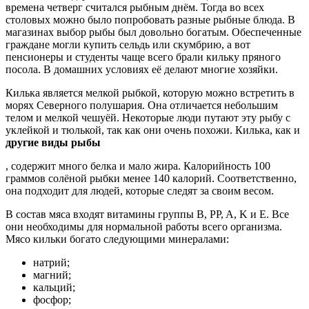
времена четверг считался рыбным днём. Тогда во всех
столовых можно было попробовать разные рыбные блюда. В
магазинах выбор рыбы был довольно богатым. Обеспеченные
граждане могли купить сельдь или скумбрию, а вот
пенсионеры и студенты чаще всего брали кильку пряного
посола. В домашних условиях её делают многие хозяйки.
Килька является мелкой рыбкой, которую можно встретить в
морях Северного полушария. Она отличается небольшим
телом и мелкой чешуёй. Некоторые люди путают эту рыбу с
уклейкой и тюлькой, так как они очень похожи. Килька, как и
другие виды рыбы
, содержит много белка и мало жира. Калорийность 100
граммов солёной рыбки менее 140 калорий. Соответственно,
она подходит для людей, которые следят за своим весом.
В состав мяса входят витамины группы B, PP, A, K и E. Все
они необходимы для нормальной работы всего организма.
Мясо кильки богато следующими минералами:
натрий;
магний;
кальций;
фосфор;