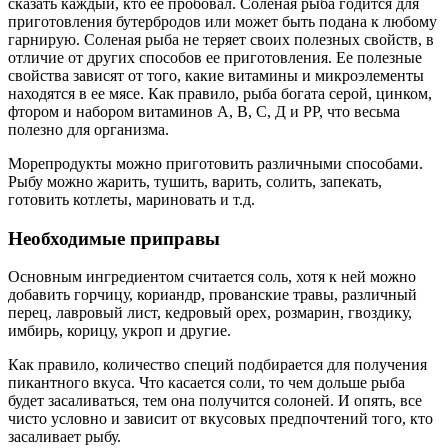
сказать каждый, кто ее пробовал. Соленая рыба годится для
приготовления бутербродов или может быть подана к любому
гарнирую. Соленая рыба не теряет своих полезных свойств, в
отличие от других способов ее приготовления. Ее полезные
свойства зависят от того, какие витамины и микроэлементы
находятся в ее мясе. Как правило, рыба богата серой, цинком,
фтором и набором витаминов А, В, С, Д и РР, что весьма
полезно для организма.
Морепродукты можно приготовить различными способами.
Рыбу можно жарить, тушить, варить, солить, запекать,
готовить котлеты, мариновать и т.д.
Необходимые приправы
Основным ингредиентом считается соль, хотя к ней можно
добавить горчицу, кориандр, прованские травы, различный
перец, лавровый лист, кедровый орех, розмарин, гвоздику,
имбирь, корицу, укроп и другие.
Как правило, количество специй подбирается для получения
пикантного вкуса. Что касается соли, то чем дольше рыба
будет засаливаться, тем она получится солоней. И опять, все
чисто условно и зависит от вкусовых предпочтений того, кто
засаливает рыбу.