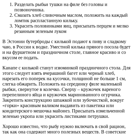
Разделать рыбьи тушки на филе без головы и
позвоночника.
Смазать хлеб сливочным маслом, положить на каждый
ломтик распластанную кильку.
Украсить половинками яиц, присыпать перцем и мелко
резанным зеленым луком
В Эстонии бутерброды с килькой подают к пиву и сладкому
чаю, в России к водке. Уместной килька пряного посола будет
и на фуршетном и праздничном столе, главное красиво и со
вкусом ее подать.
Канапе с килькой станут изюминкой праздничного стола. Для
этого следует взять вчерашний багет или черный хлеб,
нарезать его поперек на кусочки, толщиной не больше 1 см,
слегка обжарить. Положить на серединку филе маленькой
рыбки, свернутое в колечко. Сверху – кружочек вареного
перепелиного яйца и кружочек маринованного огурчика.
Закрепить конструкцию шпажкой или зубочисткой, вокруг
«горки» красивым валиком выдавить из пакетика или
кондитерского мешочка майонез. Присыпать измельченной
зеленью укропа или украсить листиками петрушки.
Хорошо известно, что рыбу нужно включать в свой рацион,
так как она содержит много полезных веществ. В советские