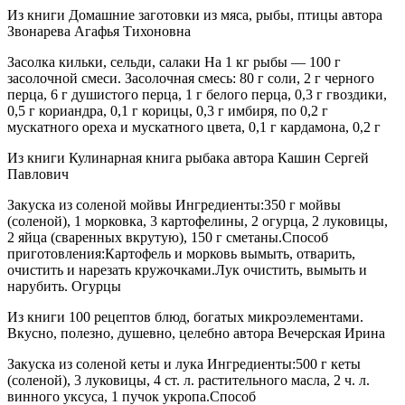
Из книги Домашние заготовки из мяса, рыбы, птицы автора
Звонарева Агафья Тихоновна
Засолка кильки, сельди, салаки На 1 кг рыбы — 100 г
засолочной смеси. Засолочная смесь: 80 г соли, 2 г черного
перца, 6 г душистого перца, 1 г белого перца, 0,3 г гвоздики,
0,5 г кориандра, 0,1 г корицы, 0,3 г имбиря, по 0,2 г
мускатного ореха и мускатного цвета, 0,1 г кардамона, 0,2 г
Из книги Кулинарная книга рыбака автора Кашин Сергей
Павлович
Закуска из соленой мойвы Ингредиенты:350 г мойвы
(соленой), 1 морковка, 3 картофелины, 2 огурца, 2 луковицы,
2 яйца (сваренных вкрутую), 150 г сметаны.Способ
приготовления:Картофель и морковь вымыть, отварить,
очистить и нарезать кружочками.Лук очистить, вымыть и
нарубить. Огурцы
Из книги 100 рецептов блюд, богатых микроэлементами.
Вкусно, полезно, душевно, целебно автора Вечерская Ирина
Закуска из соленой кеты и лука Ингредиенты:500 г кеты
(соленой), 3 луковицы, 4 ст. л. растительного масла, 2 ч. л.
винного уксуса, 1 пучок укропа.Способ