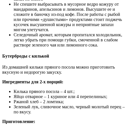
Не спешите выбрасывать в мусорное ведро кожуру от
мандаринов, апельсинов и лимонов. Высушите ее и
сложите в баночку из-под кофе. После работы с рыбой
или прочими «душистыми» продуктами стоит поджечь
кусочек высушенной кожуры и неприятные запахи
мигом улетучатся.
Селедочный аромат, которым пропитался холодильник,
легко убрать при помощи губки, смоченной в слабом
растворе зеленого чая или лимонного сока.
Бутерброды с килькой
Из домашней кильки пряного посола можно приготовить
вкусную и недорогую закуску.
Ингредиенты для 2-х порций:
Килька пряного посола – 4 шт.;
Яйцо отварное – 1 куриное или 4 перепелиных;
Ржаной хлеб – 2 ломтика;
Зеленый лук, сливочное масло, черный молотый перец –
по вкусу.
Приготовление: