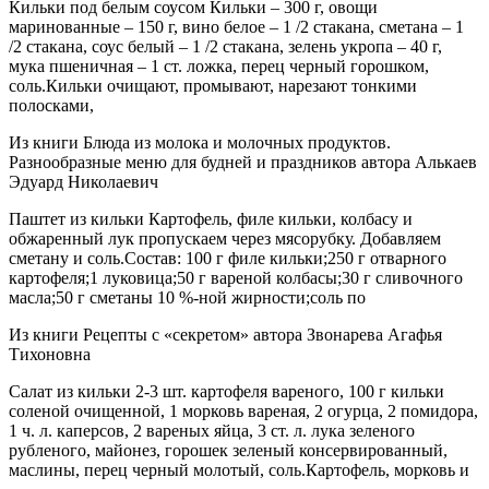
Кильки под белым соусом Кильки – 300 г, овощи
маринованные – 150 г, вино белое – 1 /2 стакана, сметана – 1
/2 стакана, соус белый – 1 /2 стакана, зелень укропа – 40 г,
мука пшеничная – 1 ст. ложка, перец черный горошком,
соль.Кильки очищают, промывают, нарезают тонкими
полосками,
Из книги Блюда из молока и молочных продуктов.
Разнообразные меню для будней и праздников автора Алькаев
Эдуард Николаевич
Паштет из кильки Картофель, филе кильки, колбасу и
обжаренный лук пропускаем через мясорубку. Добавляем
сметану и соль.Состав: 100 г филе кильки;250 г отварного
картофеля;1 луковица;50 г вареной колбасы;30 г сливочного
масла;50 г сметаны 10 %-ной жирности;соль по
Из книги Рецепты с «секретом» автора Звонарева Агафья
Тихоновна
Салат из кильки 2-3 шт. картофеля вареного, 100 г кильки
соленой очищенной, 1 морковь вареная, 2 огурца, 2 помидора,
1 ч. л. каперсов, 2 вареных яйца, 3 ст. л. лука зеленого
рубленого, майонез, горошек зеленый консервированный,
маслины, перец черный молотый, соль.Картофель, морковь и