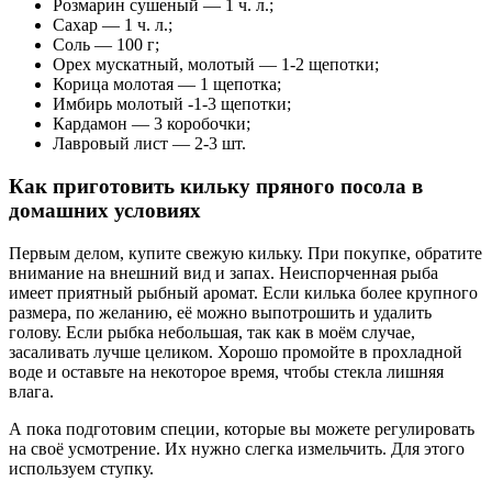
Розмарин сушеный — 1 ч. л.;
Сахар — 1 ч. л.;
Соль — 100 г;
Орех мускатный, молотый — 1-2 щепотки;
Корица молотая — 1 щепотка;
Имбирь молотый -1-3 щепотки;
Кардамон — 3 коробочки;
Лавровый лист — 2-3 шт.
Как приготовить кильку пряного посола в
домашних условиях
Первым делом, купите свежую кильку. При покупке, обратите
внимание на внешний вид и запах. Неиспорченная рыба
имеет приятный рыбный аромат. Если килька более крупного
размера, по желанию, её можно выпотрошить и удалить
голову. Если рыбка небольшая, так как в моём случае,
засаливать лучше целиком. Хорошо промойте в прохладной
воде и оставьте на некоторое время, чтобы стекла лишняя
влага.
А пока подготовим специи, которые вы можете регулировать
на своё усмотрение. Их нужно слегка измельчить. Для этого
используем ступку.