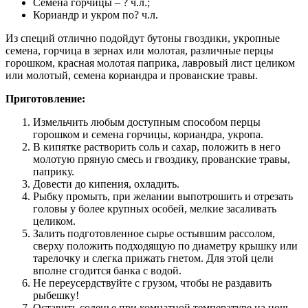
Семена горчицы – ? ч.л.;
Кориандр и укром по? ч.л.
Из специй отлично подойдут бутоны гвоздики, укропные
семена, горчица в зернах или молотая, различные перцы
горошком, красная молотая паприка, лавровый лист целиком
или молотый, семена кориандра и прованские травы.
Приготовление:
Измельчить любым доступным способом перцы
горошком и семена горчицы, кориандра, укропа.
В кипятке растворить соль и сахар, положить в него
молотую пряную смесь и гвоздику, прованские травы,
паприку.
Довести до кипения, охладить.
Рыбку промыть, при желании выпотрошить и отрезать
головы у более крупных особей, мелкие засаливать
целиком.
Залить подготовленное сырье остывшим рассолом,
сверху положить подходящую по диаметру крышку или
тарелочку и слегка прижать гнетом. Для этой цели
вполне сгодится банка с водой.
Не переусердствуйте с грузом, чтобы не раздавить
рыбешку!
Оставить соленье при комнатной температуре на ночь,