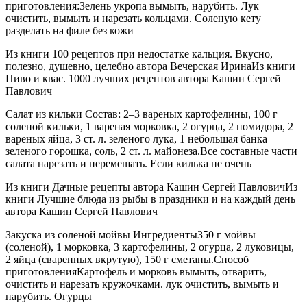
приготовления:Зелень укропа вымыть, нарубить. Лук
очистить, вымыть и нарезать кольцами. Соленую кету
разделать на филе без кожи
Из книги 100 рецептов при недостатке кальция. Вкусно,
полезно, душевно, целебно автора Вечерская ИринаИз книги
Пиво и квас. 1000 лучших рецептов автора Кашин Сергей
Павлович
Салат из кильки Состав: 2–3 вареных картофелины, 100 г
соленой кильки, 1 вареная морковка, 2 огурца, 2 помидора, 2
вареных яйца, 3 ст. л. зеленого лука, 1 небольшая банка
зеленого горошка, соль, 2 ст. л. майонеза.Все составные части
салата нарезать и перемешать. Если килька не очень
Из книги Дачные рецепты автора Кашин Сергей ПавловичИз
книги Лучшие блюда из рыбы в праздники и на каждый день
автора Кашин Сергей Павлович
Закуска из соленой мойвы Ингредиенты350 г мойвы
(соленой), 1 морковка, 3 картофелины, 2 огурца, 2 луковицы,
2 яйца (сваренных вкрутую), 150 г сметаны.Способ
приготовленияКартофель и морковь вымыть, отварить,
очистить и нарезать кружочками. лук очистить, вымыть и
нарубить. Огурцы