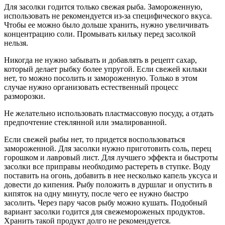
Для засолки годится только свежая рыба. Замороженную,
использовать не рекомендуется из-за специфического вкуса.
Чтобы ее можно было дольше хранить, нужно увеличивать
концентрацию соли. Промывать кильку перед засолкой
нельзя.
Никогда не нужно забывать и добавлять в рецепт сахар,
который делает рыбку более упругой. Если свежей кильки
нет, то можно посолить и замороженную. Только в этом
случае нужно организовать естественный процесс
разморозки.
Не желательно использовать пластмассовую посуду, а отдать
предпочтение стеклянной или эмалированной.
Если свежей рыбы нет, то придется воспользоваться
замороженной. Для засолки нужно приготовить соль, перец
горошком и лавровый лист. Для лучшего эффекта и быстроты
засолки все приправы необходимо растереть в ступке. Воду
поставить на огонь, добавить в нее несколько капель уксуса и
довести до кипения. Рыбу положить в дуршлаг и опустить в
кипяток на одну минуту, после чего ее нужно быстро
засолить. Через пару часов рыбу можно кушать. Подобный
вариант засолки годится для свежемороженых продуктов.
Хранить такой продукт долго не рекомендуется.