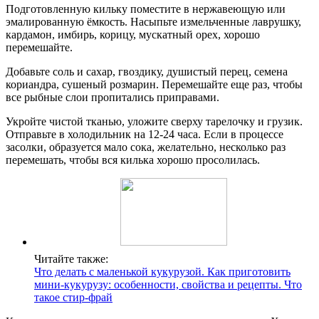
Подготовленную кильку поместите в нержавеющую или
эмалированную ёмкость. Насыпьте измельченные лаврушку,
кардамон, имбирь, корицу, мускатный орех, хорошо
перемешайте.
Добавьте соль и сахар, гвоздику, душистый перец, семена
кориандра, сушеный розмарин. Перемешайте еще раз, чтобы
все рыбные слои пропитались приправами.
Укройте чистой тканью, уложите сверху тарелочку и грузик.
Отправьте в холодильник на 12-24 часа. Если в процессе
засолки, образуется мало сока, желательно, несколько раз
перемешать, чтобы вся килька хорошо просолилась.
Читайте также:
Что делать с маленькой кукурузой. Как приготовить
мини-кукурузу: особенности, свойства и рецепты. Что
такое стир-фрай