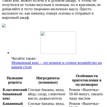
Такой кекс можно испечь и в духовом шкафу. А чтобы он
получился не только вкусным и нежным, но и красивым, не
добавляйте в тесто творожно-молочную массу. Просто
выложите ее, как начинку, поверх основы и отправьте в
жарочный шкаф.
Читайте также:
Морковный кекс – это нежное и сочное волшебство на
вашем столе
Особенности
Название
Ингредиенты
приготовления в
рецепта
(основные)
мультиварке
Классический
Спелые бананы, мука,
Режим «Выпечка»
банановый
яйца, сахар, сливочное
50-60 минут, смазать
кекс
масло, разрыхлитель
чашу маслом
Банановый
Спелые бананы, мука,
Режим «Выпечка»