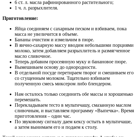
6 ст. л. масла рафинированного растительного;
1 ч. л. разрыхлителя.
Приготовление:
Яйца соединяем с сахарным песком и взбиваем, пока
масса не увеличится в объеме.
Бананы очистим и измельчим в пюре.
В яично-сахарную массу вводим небольшими порциями
молоко, затем добавляем разрыхлитель и размягченное
масло сливочное.
Теперь добавим просеянную муку и банановое пюре.
Вымешиваем основу до однородности.
В отдельной посуде перетираем творог и смешиваем его
со сгущенным молоком. Тщательно взбиваем
полученную смесь миксером либо блендером.
Нам осталось только соединить обе массы и хорошенько
перемешать.
Перекладываем тесто в мультичашу, смазанную маслом
сливочным, и выставляем программу «Выпечка». Время
приготовления – один час.
По звуковому сигналу даем кексу остыть в мультичаше,
а затем вынимаем его и подаем к столу.