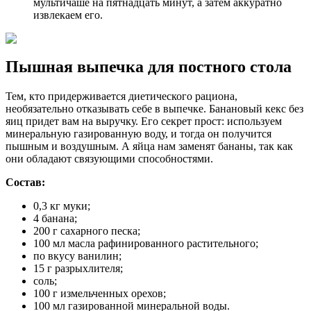
мультичаше на пятнадцать минут, а затем аккуратно
извлекаем его.
Пышная выпечка для постного стола
Тем, кто придерживается диетического рациона,
необязательно отказывать себе в выпечке. Банановый кекс без
яиц придет вам на выручку. Его секрет прост: используем
минеральную газированную воду, и тогда он получится
пышным и воздушным. А яйца нам заменят бананы, так как
они обладают связующими способностями.
Состав:
0,3 кг муки;
4 банана;
200 г сахарного песка;
100 мл масла рафинированного растительного;
по вкусу ванилин;
15 г разрыхлителя;
соль;
100 г измельченных орехов;
100 мл газированной минеральной воды.