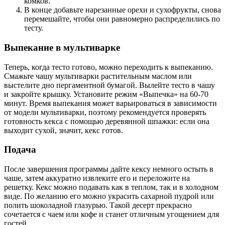
комков.
В конце добавьте нарезанные орехи и сухофрукты, снова
перемешайте, чтобы они равномерно распределились по
тесту.
Выпекание в мультиварке
Теперь, когда тесто готово, можно переходить к выпеканию.
Смажьте чашу мультиварки растительным маслом или
выстелите дно пергаментной бумагой. Вылейте тесто в чашу
и закройте крышку. Установите режим «Выпечка» на 60-70
минут. Время выпекания может варьироваться в зависимости
от модели мультиварки, поэтому рекомендуется проверять
готовность кекса с помощью деревянной шпажки: если она
выходит сухой, значит, кекс готов.
Подача
После завершения программы дайте кексу немного остыть в
чаше, затем аккуратно извлеките его и переложите на
решетку. Кекс можно подавать как в теплом, так и в холодном
виде. По желанию его можно украсить сахарной пудрой или
полить шоколадной глазурью. Такой десерт прекрасно
сочетается с чаем или кофе и станет отличным угощением для
гостей.