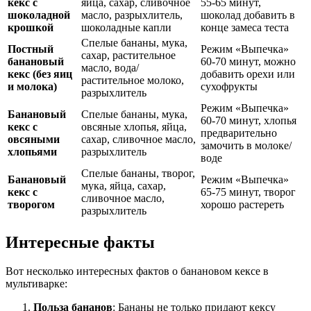
кекс с
яйца, сахар, сливочное
55-65 минут,
шоколадной
масло, разрыхлитель,
шоколад добавить в
крошкой
шоколадные капли
конце замеса теста
Спелые бананы, мука,
Постный
Режим «Выпечка»
сахар, растительное
банановый
60-70 минут, можно
масло, вода/
кекс (без яиц
добавить орехи или
растительное молоко,
и молока)
сухофрукты
разрыхлитель
Режим «Выпечка»
Банановый
Спелые бананы, мука,
60-70 минут, хлопья
кекс с
овсяные хлопья, яйца,
предварительно
овсяными
сахар, сливочное масло,
замочить в молоке/
хлопьями
разрыхлитель
воде
Спелые бананы, творог,
Банановый
Режим «Выпечка»
мука, яйца, сахар,
кекс с
65-75 минут, творог
сливочное масло,
творогом
хорошо растереть
разрыхлитель
Интересные факты
Вот несколько интересных фактов о банановом кексе в
мультиварке:
Польза бананов
: Бананы не только придают кексу