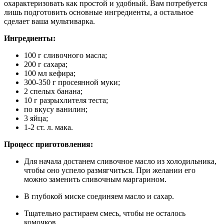
охарактеризовать как простой и удобный. Вам потребуется
лишь подготовить основные ингредиенты, а остальное
сделает ваша мультиварка.
Ингредиенты:
100 г сливочного масла;
200 г сахара;
100 мл кефира;
300-350 г просеянной муки;
2 спелых банана;
10 г разрыхлителя теста;
по вкусу ванилин;
3 яйца;
1-2 ст. л. мака.
Процесс приготовления:
Для начала достанем сливочное масло из холодильника,
чтобы оно успело размягчиться. При желании его
можно заменить сливочным маргарином.
В глубокой миске соединяем масло и сахар.
Тщательно растираем смесь, чтобы не осталось
комочков.