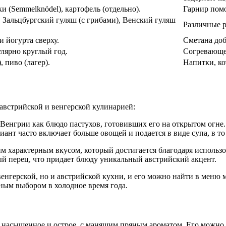
и (Semmelknödel), картофель (отдельно).
Гарнир помо
 Зальцбургский гуляш (с грибами), Венский гуляш
Различные р
и йогурта сверху.
Сметана доб
лярно круглый год.
Согревающее
 пиво (лагер).
Напитки, к
 австрийской и венгерской кулинарией:
в Венгрии как блюдо пастухов, готовивших его на открытом огне
иант часто включает больше овощей и подается в виде супа, в то
им характерным вкусом, который достигается благодаря исполь
ый перец, что придает блюду уникальный австрийский акцент.
 венгерской, но и австрийской кухни, и его можно найти в меню
рным выбором в холодное время года.
 насыщенное и острое, с манящим пряным ароматом. Его можно по