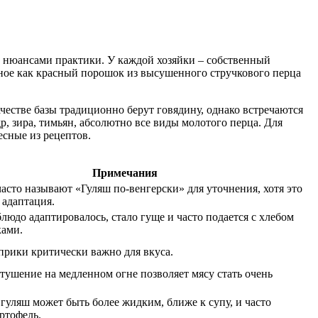
и нюансами практики. У каждой хозяйки – собственный
иное как красный порошок из высушенного стручкового перца
честве базы традиционно берут говядину, однако встречаются
, зира, тимьян, абсолютно все виды молотого перца. Для
есные из рецептов.
Примечания
асто называют «Гуляш по-венгерски» для уточнения, хотя это
 адаптация.
людо адаптировалось, стало гуще и часто подается с хлебом
ками.
прики критически важно для вкуса.
тушение на медленном огне позволяет мясу стать очень
гуляш может быть более жидким, ближе к супу, и часто
ртофель.