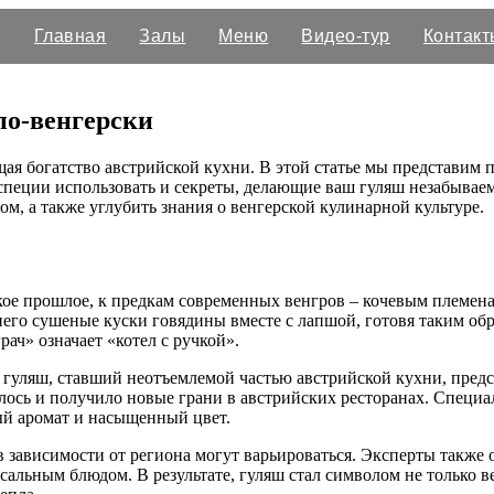
Главная
Залы
Меню
Видео-тур
Контакт
по-венгерски
я богатство австрийской кухни. В этой статье мы представим п
 специи использовать и секреты, делающие ваш гуляш незабываем
м, а также углубить знания о венгерской кулинарной культуре.
е прошлое, к предкам современных венгров – кочевым племенам 
 него сушеные куски говядины вместе с лапшой, готовя таким об
рач» означает «котел с ручкой».
 гуляш, ставший неотъемлемой частью австрийской кухни, предс
алось и получило новые грани в австрийских ресторанах. Спец
ный аромат и насыщенный цвет.
 зависимости от региона могут варьироваться. Эксперты также о
сальным блюдом. В результате, гуляш стал символом не только в