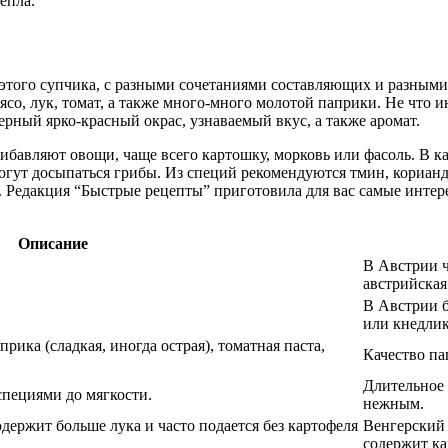
епла.
 этого супчика, с разными сочетаниями составляющих и разным
со, лук, томат, а также много-много молотой паприки. Не что 
терный ярко-красный окрас, узнаваемый вкус, а также аромат.
бавляют овощи, чаще всего картошку, морковь или фасоль. В ка
гут досыпаться грибы. Из специй рекомендуются тмин, кориандр
. Редакция “Быстрые рецепты” приготовила для вас самые интер
Описание
В Австрии ч
австрийская
В Австрии б
или кнедли
прика (сладкая, иногда острая), томатная паста,
Качество па
Длительное 
специями до мягкости.
нежным.
держит больше лука и часто подается без картофеля
Венгерский 
содержит ка