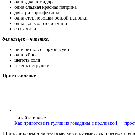
один-два помидора
одна сладкая красная паприка
две-три картофелины
одна ст.л. порошка острой паприки
одна ч.л. молотого тмина
соль, чили
для клецек – чипетке:
четыре ст.л. с горкой муки
одно яйцо
щепоть соли
зелень петрушки
Приготовление
Читайте также:
Как приготовить гуляш из говядины с подливкой — прост
Шпик либо бекон нарезать мелкими кубами, лук и чеснок почис