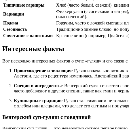
Типичные гарниры
Хлеб (часто белый, свежий), кнедлик
Фиакергуляш (с сосисками и яйцом),
Вариации
(классический).
Подача
Горячим, часто с ложкой сметаны ил
Сезонность
Традиционно зимнее блюдо, но попу
Сочетание с напитками
Красное вино (например, Цвайгельт),
Интересные факты
Вот несколько интересных фактов о супе «гуляш» и его связи с
Происхождение и эволюция
: Гуляш изначально возник 
Австрии, где его рецептура изменилась. Австрийский вар
Специи и ингредиенты
: Венгерский гуляш известен сво
часто добавляют и другие специи, такие как тмин и черн
Кулинарные традиции
: Гуляш стал символом не только
с хлебом или клецками, что делает его сытным и популя
Венгерский суп-гуляш с говядиной
Венгерский суп-гуляш — это невероятно сытное первое блюдо,