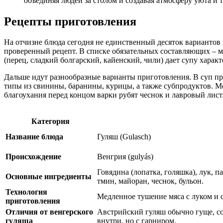
объединяя людей за столом и создавая атмосферу уюта и т
Рецепты приготовления
На отчизне блюда сегодня не единственный десяток вариантов
проверенный рецепт. В списке обязательных составляющих – мя
(перец, сладкий болгарский, кайенский, чили) дает супу харак
Дальше идут разнообразные варианты приготовления. В суп при
типы из свинины, баранины, курицы, а также субпродуктов. Мо
благоухания перед концом варки рубят чеснок и лавровый лист
Категория
Название блюда
Гуляш (Gulasch)
Происхождение
Венгрия (gulyás)
Говядина (лопатка, голяшка), лук, па
Основные ингредиенты
тмин, майоран, чеснок, бульон.
Технология
Медленное тушение мяса с луком и 
приготовления
Отличия от венгерского
Австрийский гуляш обычно гуще, со
гуляша
внутри, но с гарниром.