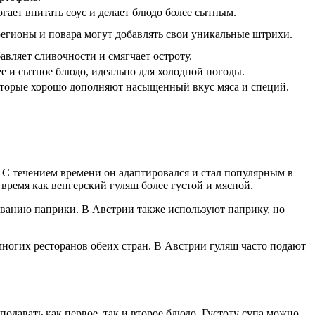
гает впитать соус и делает блюдо более сытным.
егионы и повара могут добавлять свои уникальные штрихи.
авляет сливочности и смягчает остроту.
 и сытное блюдо, идеально для холодной погоды.
оторые хорошо дополняют насыщенный вкус мяса и специй.
. С течением времени он адаптировался и стал популярным в
 время как венгерский гуляш более густой и мясной.
зованию паприки. В Австрии также используют паприку, но
 многих ресторанов обеих стран. В Австрии гуляш часто подают
давать как первое, так и второе блюдо. Густоту супа можно