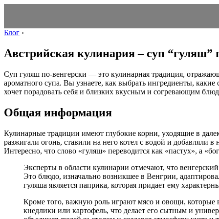
Блог
›
Австрийская кулинария – суп “гуляш” 
Суп гуляш по-венгерски — это кулинарная традиция, отражающа
ароматного супа. Вы узнаете, как выбрать ингредиенты, какие
хочет порадовать себя и близких вкусным и согревающим блюдо
Общая информация
Кулинарные традиции имеют глубокие корни, уходящие в далеко
разжигали огонь, ставили на него котел с водой и добавляли в
Интересно, что слово «гуляш» переводится как «пастух», а «бог
Эксперты в области кулинарии отмечают, что венгерский
Это блюдо, изначально возникшее в Венгрии, адаптиров
гуляша является паприка, которая придает ему характер
Кроме того, важную роль играют мясо и овощи, которые в
кнедлики или картофель, что делает его сытным и универ