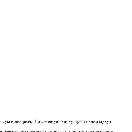
имум в два раза. В отдельную миску просеиваем муку с
вшееся тесто наливаем кипяток и при этом непрерывно