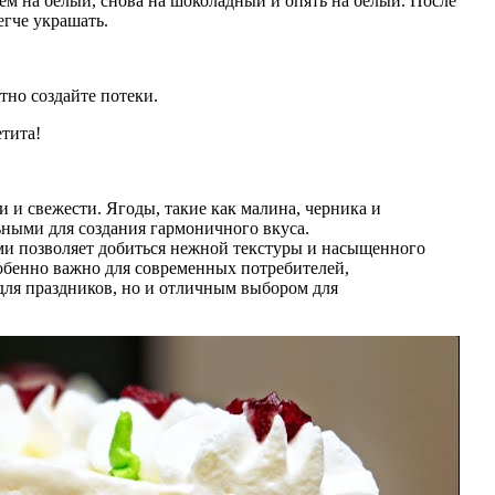
ем на белый, снова на шоколадный и опять на белый. После
егче украшать.
тно создайте потеки.
етита!
и и свежести. Ягоды, такие как малина, черника и
льными для создания гармоничного вкуса.
ми позволяет добиться нежной текстуры и насыщенного
собенно важно для современных потребителей,
для праздников, но и отличным выбором для