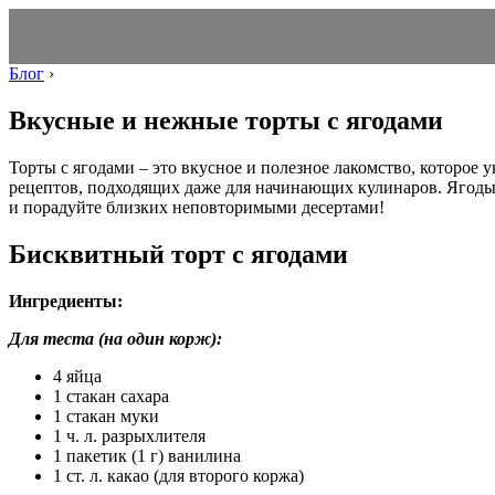
Блог
›
Вкусные и нежные торты с ягодами
Торты с ягодами – это вкусное и полезное лакомство, которое
рецептов, подходящих даже для начинающих кулинаров. Ягоды,
и порадуйте близких неповторимыми десертами!
Бисквитный торт с ягодами
Ингредиенты:
Для теста (на один корж):
4 яйца
1 стакан сахара
1 стакан муки
1 ч. л. разрыхлителя
1 пакетик (1 г) ванилина
1 ст. л. какао (для второго коржа)