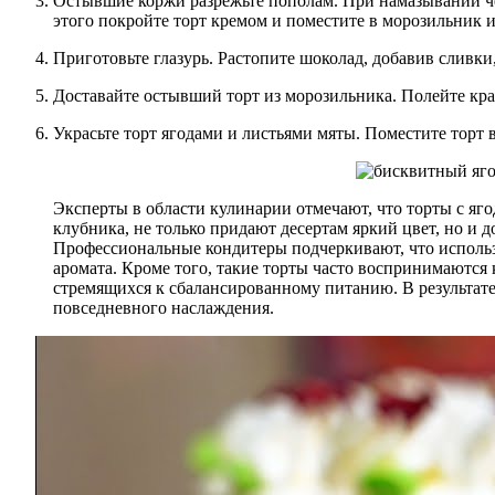
Остывшие коржи разрежьте пополам. При намазывании чер
этого покройте торт кремом и поместите в морозильник и
Приготовьте глазурь. Растопите шоколад, добавив сливк
Доставайте остывший торт из морозильника. Полейте края
Украсьте торт ягодами и листьями мяты. Поместите торт в
Эксперты в области кулинарии отмечают, что торты с яго
клубника, не только придают десертам яркий цвет, но и 
Профессиональные кондитеры подчеркивают, что использ
аромата. Кроме того, такие торты часто воспринимаются
стремящихся к сбалансированному питанию. В результате
повседневного наслаждения.