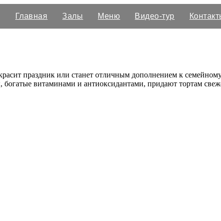
Главная
Залы
Меню
Видео-тур
Контакт
 украсит праздник или станет отличным дополнением к семейном
 богатые витаминами и антиоксидантами, придают тортам свеже