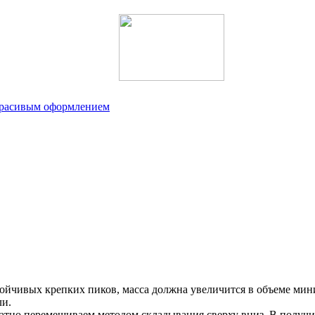
 красивым оформлением
тойчивых крепких пиков, масса должна увеличится в объеме мин
ли.
атно перемешиваем методом складывания сверху вниз. В получи