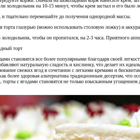
едуйте коржи: сначала на шоколадный корж нанесите крем, зат
ли холодильник на 10-15 минут, чтобы крем застыл и его было л
и, и тщательно перемешайте до получения однородной массы.
 торта глазурью (можно использовать столовую ложку) и аккура
 холодильник, чтобы он пропитался, на 2-3 часа. Приятного апп
дами становятся все более популярными благодаря своей легкост
добавляют натуральную сладость и кислинку, что делает их идеа
ование свежих ягод в сочетании с легкими кремами и бисквита
 как более здоровая альтернатива традиционным десертам, что о
, торты с ягодами становятся не только изысканным угощением 