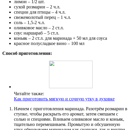
лимон – 1/2 шт.
сухой розмарин – 2 ч.л.
специи для птицы – 4 ч.л.
свежемолотый перец – 1 ч.л.
соль – 1,5-2 ч.л.
оливковое масло – 2 ст.л.
соус наршараб – 5 ст.л.
коньяк – 2 ст.л. для маринада + 50 мл для соуса
красное полусладкое вино – 100 мл
Способ приготовления:
Читайте также:
Как приготовить мягкую и сочную утку в духовке
Начнем с приготовления маринада. Разотрём розмарин в
ступке, чтобы раскрыть его аромат, затем смешаем с
солью и специями. Вливаем оливковое масло и коньяк,
тщательно перемешиваем. Промытую и обсушенную
утку обмазываем маринадом как снаружи, так и внутри,