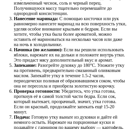
измельченный чеснок, соль и черный перец.
Получившуюся массу тщательно перемешайте до
однородной консистенции.
Нанесение маринада:
С помощью кисточки или рук
равномерно нанесите маринад на всю поверхность утки,
уделяя особое внимание крыльям и бедрам. Если вы
хотите, чтобы утка была более ароматной, можно
оставить её мариноваться на несколько часов или даже
на ночь в холодильнике.
Начинка (по желанию):
Если вы решили использовать
яблоки, нарежьте их на дольки и положите внутрь утки.
Это придаст мясу дополнительный вкус и аромат.
Запекание:
Разогрейте духовку до 180°C. Уложите утку
на противень, предварительно смазанный оливковым
маслом. Запекайте утку в течение 1.5-2 часов,
периодически поливая её образовавшимся соком, чтобы
она не пересохла и приобрела золотистую корочку.
Проверка готовности:
Убедитесь, что утка готова,
проткнув её в самой толстой части бедра. Если сок,
который вытекает, прозрачный, значит, утка готова.
Если он красный, продолжайте запекать ещё 15-20
минут.
Подача:
Готовую утку выньте из духовки и дайте ей
немного остыть. Нарежьте на порционные куски и
подавайте с гарниром по вашему выбору — картофель,