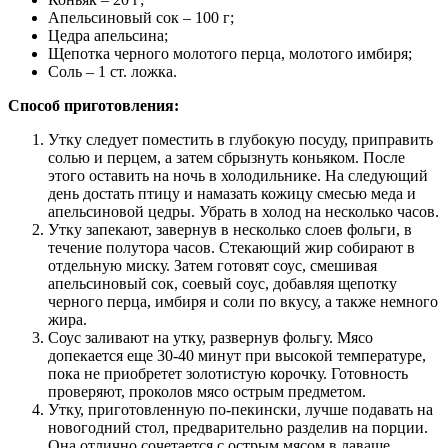
Апельсиновый сок – 100 г;
Цедра апельсина;
Щепотка черного молотого перца, молотого имбиря;
Соль – 1 ст. ложка.
Способ приготовления:
Утку следует поместить в глубокую посуду, приправить
солью и перцем, а затем сбрызнуть коньяком. После
этого оставить на ночь в холодильнике. На следующий
день достать птицу и намазать кожицу смесью меда и
апельсиновой цедры. Убрать в холод на несколько часов.
Утку запекают, завернув в несколько слоев фольги, в
течение полутора часов. Стекающий жир собирают в
отдельную миску. Затем готовят соус, смешивая
апельсиновый сок, соевый соус, добавляя щепотку
черного перца, имбиря и соли по вкусу, а также немного
жира.
Соус заливают на утку, развернув фольгу. Мясо
допекается еще 30-40 минут при высокой температуре,
пока не приобретет золотистую корочку. Готовность
проверяют, проколов мясо острым предметом.
Утку, приготовленную по-пекински, лучше подавать на
новогодний стол, предварительно разделив на порции.
Она отлично сочетается с острым мясом в лаваше,