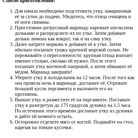
Способ приготовления:
Для начала необходимо подготовить утку, замариновав
её за сутки до подачи. Убедитесь, что птица очищена и
её ноги связаны.
Приготовим цитрусовый маринад: нарежьте апельсины
дольками и распределите их по утке. Затем добавьте
дольки лимона как вокруг, так и на саму утку.
Далее натрите морковь и добавьте её к утке. Затем
обильно посыпьте тушку крупной морской солью. Не
переживайте о пересоленности: крупная птица впитает
именно столько, сколько ей нужно. После этого
посыпьте утку копченой паприкой, а затем обмажьте её
мёдом. Маринад завершён!
Уберите утку в холодильник на 12 часов. После того как
она провела ночь в маринаде, достаньте её. Отрежьте
большой кусок пергамента и выложите его на
противень.
Выньте утку и разместите её на пергаменте. Поставьте
утку в разогретую до 175 градусов духовку на 1,5 часа.
По истечении этого времени достаньте утку из духовки
и дайте ей немного остыть.
Осторожно отделите мясо от костей. Подавайте на стол,
нарезав на тонкие кусочки.