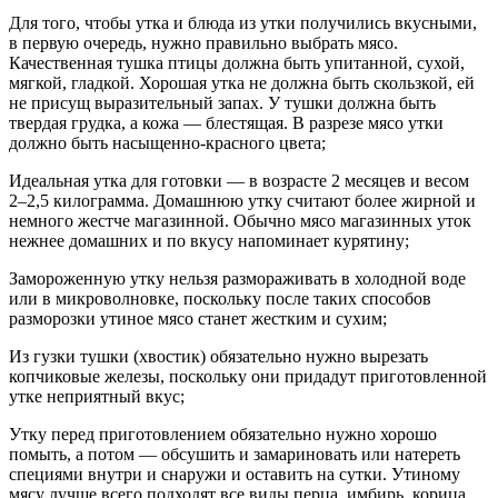
Для того, чтобы утка и блюда из утки получились вкусными,
в первую очередь, нужно правильно выбрать мясо.
Качественная тушка птицы должна быть упитанной, сухой,
мягкой, гладкой. Хорошая утка не должна быть скользкой, ей
не присущ выразительный запах. У тушки должна быть
твердая грудка, а кожа — блестящая. В разрезе мясо утки
должно быть насыщенно-красного цвета;
Идеальная утка для готовки — в возрасте 2 месяцев и весом
2–2,5 килограмма. Домашнюю утку считают более жирной и
немного жестче магазинной. Обычно мясо магазинных уток
нежнее домашних и по вкусу напоминает курятину;
Замороженную утку нельзя размораживать в холодной воде
или в микроволновке, поскольку после таких способов
разморозки утиное мясо станет жестким и сухим;
Из гузки тушки (хвостик) обязательно нужно вырезать
копчиковые железы, поскольку они придадут приготовленной
утке неприятный вкус;
Утку перед приготовлением обязательно нужно хорошо
помыть, а потом — обсушить и замариновать или натереть
специями внутри и снаружи и оставить на сутки. Утиному
мясу лучше всего подходят все виды перца, имбирь, корица,