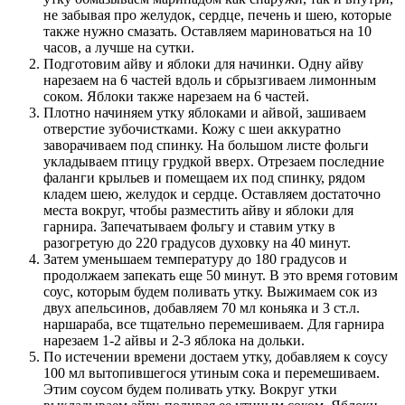
не забывая про желудок, сердце, печень и шею, которые
также нужно смазать. Оставляем мариноваться на 10
часов, а лучше на сутки.
Подготовим айву и яблоки для начинки. Одну айву
нарезаем на 6 частей вдоль и сбрызгиваем лимонным
соком. Яблоки также нарезаем на 6 частей.
Плотно начиняем утку яблоками и айвой, зашиваем
отверстие зубочистками. Кожу с шеи аккуратно
заворачиваем под спинку. На большом листе фольги
укладываем птицу грудкой вверх. Отрезаем последние
фаланги крыльев и помещаем их под спинку, рядом
кладем шею, желудок и сердце. Оставляем достаточно
места вокруг, чтобы разместить айву и яблоки для
гарнира. Запечатываем фольгу и ставим утку в
разогретую до 220 градусов духовку на 40 минут.
Затем уменьшаем температуру до 180 градусов и
продолжаем запекать еще 50 минут. В это время готовим
соус, которым будем поливать утку. Выжимаем сок из
двух апельсинов, добавляем 70 мл коньяка и 3 ст.л.
наршараба, все тщательно перемешиваем. Для гарнира
нарезаем 1-2 айвы и 2-3 яблока на дольки.
По истечении времени достаем утку, добавляем к соусу
100 мл вытопившегося утиным сока и перемешиваем.
Этим соусом будем поливать утку. Вокруг утки