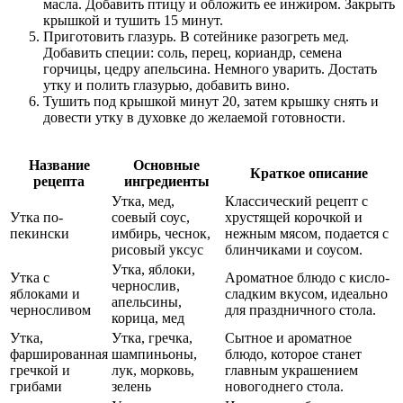
масла. Добавить птицу и обложить ее инжиром. Закрыть
крышкой и тушить 15 минут.
Приготовить глазурь. В сотейнике разогреть мед.
Добавить специи: соль, перец, кориандр, семена
горчицы, цедру апельсина. Немного уварить. Достать
утку и полить глазурью, добавить вино.
Тушить под крышкой минут 20, затем крышку снять и
довести утку в духовке до желаемой готовности.
Название
Основные
Краткое описание
рецепта
ингредиенты
Утка, мед,
Классический рецепт с
Утка по-
соевый соус,
хрустящей корочкой и
пекински
имбирь, чеснок,
нежным мясом, подается с
рисовый уксус
блинчиками и соусом.
Утка, яблоки,
Утка с
Ароматное блюдо с кисло-
чернослив,
яблоками и
сладким вкусом, идеально
апельсины,
черносливом
для праздничного стола.
корица, мед
Утка,
Утка, гречка,
Сытное и ароматное
фаршированная
шампиньоны,
блюдо, которое станет
гречкой и
лук, морковь,
главным украшением
грибами
зелень
новогоднего стола.