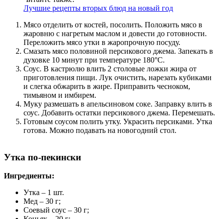
Лучшие рецепты вторых блюд на новый год
Мясо отделить от костей, посолить. Положить мясо в
жаровню с нагретым маслом и довести до готовности.
Переложить мясо утки в жаропрочную посуду.
Смазать мясо половиной персикового джема. Запекать в
духовке 10 минут при температуре 180°C.
Соус. В кастрюлю влить 2 столовые ложки жира от
приготовления пищи. Лук очистить, нарезать кубиками
и слегка обжарить в жире. Приправить чесноком,
тимьяном и имбирем.
Муку размешать в апельсиновом соке. Заправку влить в
соус. Добавить остатки персикового джема. Перемешать.
Готовым соусом полить утку. Украсить персиками. Утка
готова. Можно подавать на новогодний стол.
Утка по-пекински
Ингредиенты:
Утка – 1 шт.
Мед – 30 г;
Соевый соус – 30 г;
Коньяк – 20 г;