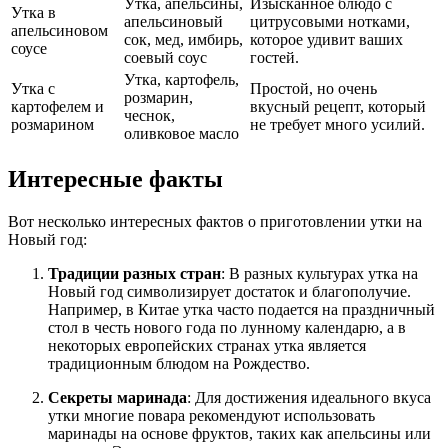
Утка, апельсины,
Изысканное блюдо с
Утка в
апельсиновый
цитрусовыми нотками,
апельсиновом
сок, мед, имбирь,
которое удивит ваших
соусе
соевый соус
гостей.
Утка, картофель,
Утка с
Простой, но очень
розмарин,
картофелем и
вкусный рецепт, который
чеснок,
розмарином
не требует много усилий.
оливковое масло
Интересные факты
Вот несколько интересных фактов о приготовлении утки на
Новый год:
Традиции разных стран
: В разных культурах утка на
Новый год символизирует достаток и благополучие.
Например, в Китае утка часто подается на праздничный
стол в честь нового года по лунному календарю, а в
некоторых европейских странах утка является
традиционным блюдом на Рождество.
Секреты маринада
: Для достижения идеального вкуса
утки многие повара рекомендуют использовать
маринады на основе фруктов, таких как апельсины или