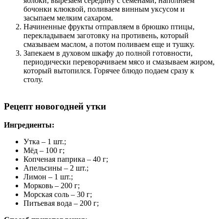
яблоки, вырезаем середину с семенами, наполняем
бочонки клюквой, поливаем винным уксусом и
засыпаем мелким сахаром.
Начиненные фрукты отправляем в брюшко птицы,
перекладываем заготовку на противень, который
смазываем маслом, а потом поливаем еще и тушку.
Запекаем в духовом шкафу до полной готовности,
периодически переворачиваем мясо и смазываем жиром,
который вытопился. Горячее блюдо подаем сразу к
столу.
Рецепт новогодней утки
Ингредиенты:
Утка – 1 шт.;
Мёд – 100 г;
Копченая паприка – 40 г;
Апельсины – 2 шт.;
Лимон – 1 шт.;
Морковь – 200 г;
Морская соль – 30 г;
Питьевая вода – 200 г;