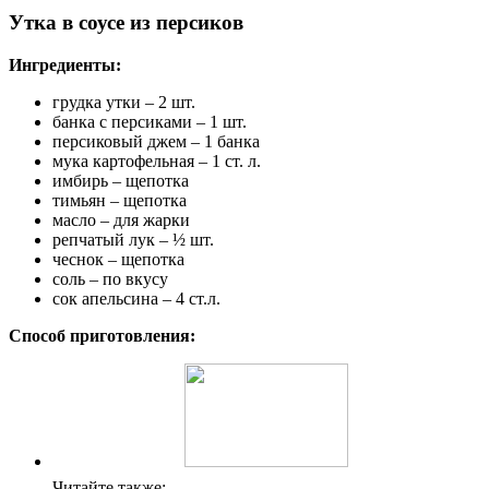
Утка в соусе из персиков
Ингредиенты:
грудка утки – 2 шт.
банка с персиками – 1 шт.
персиковый джем – 1 банка
мука картофельная – 1 ст. л.
имбирь – щепотка
тимьян – щепотка
масло – для жарки
репчатый лук – ½ шт.
чеснок – щепотка
соль – по вкусу
сок апельсина – 4 ст.л.
Способ приготовления:
Читайте также: