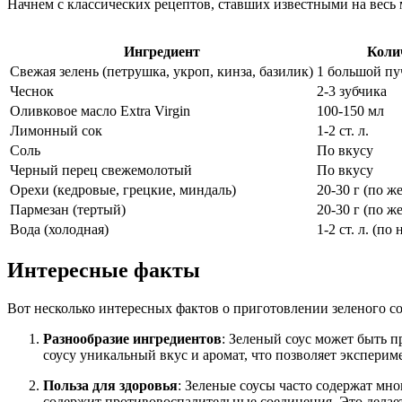
Начнем с классических рецептов, ставших известными на весь м
Ингредиент
Коли
Свежая зелень (петрушка, укроп, кинза, базилик)
1 большой пуч
Чеснок
2-3 зубчика
Оливковое масло Extra Virgin
100-150 мл
Лимонный сок
1-2 ст. л.
Соль
По вкусу
Черный перец свежемолотый
По вкусу
Орехи (кедровые, грецкие, миндаль)
20-30 г (по ж
Пармезан (тертый)
20-30 г (по ж
Вода (холодная)
1-2 ст. л. (п
Интересные факты
Вот несколько интересных фактов о приготовлении зеленого с
Разнообразие ингредиентов
: Зеленый соус может быть п
соусу уникальный вкус и аромат, что позволяет эксперим
Польза для здоровья
: Зеленые соусы часто содержат мн
содержит противовоспалительные соединения. Это делает