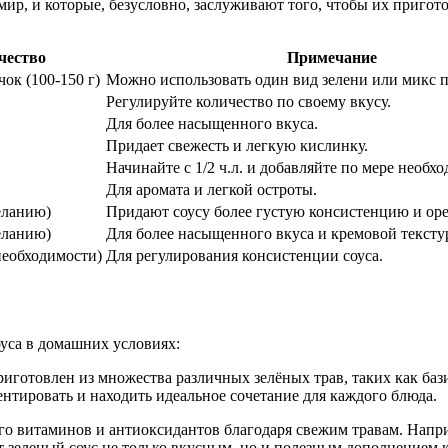
ир, и которые, безусловно, заслуживают того, чтобы их приготов
чество
Примечание
ок (100-150 г)
Можно использовать один вид зелени или микс п
Регулируйте количество по своему вкусу.
Для более насыщенного вкуса.
Придает свежесть и легкую кислинку.
Начинайте с 1/2 ч.л. и добавляйте по мере необх
Для аромата и легкой остроты.
еланию)
Придают соусу более густую консистенцию и ор
еланию)
Для более насыщенного вкуса и кремовой тексту
о необходимости)
Для регулирования консистенции соуса.
оуса в домашних условиях:
риготовлен из множества различных зелёных трав, таких как бази
ентировать и находить идеальное сочетание для каждого блюда.
ого витаминов и антиоксидантов благодаря свежим травам. Напр
 зеленый соус не только вкусным, но и полезным дополнением 