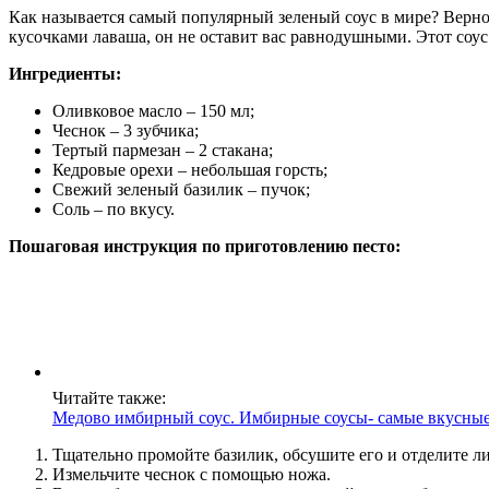
Как называется самый популярный зеленый соус в мире? Верно,
кусочками лаваша, он не оставит вас равнодушными. Этот соу
Ингредиенты:
Оливковое масло – 150 мл;
Чеснок – 3 зубчика;
Тертый пармезан – 2 стакана;
Кедровые орехи – небольшая горсть;
Свежий зеленый базилик – пучок;
Соль – по вкусу.
Пошаговая инструкция по приготовлению песто:
Читайте также:
Медово имбирный соус. Имбирные соусы- самые вкусные
Тщательно промойте базилик, обсушите его и отделите ли
Измельчите чеснок с помощью ножа.