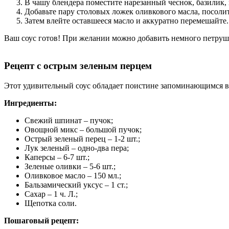
В чашу блендера поместите нарезанный чеснок, базилик, 
Добавьте пару столовых ложек оливкового масла, посоли
Затем влейте оставшееся масло и аккуратно перемешайте.
Ваш соус готов! При желании можно добавить немного петрушк
Рецепт с острым зеленым перцем
Этот удивительный соус обладает поистине запоминающимся вк
Ингредиенты:
Свежий шпинат – пучок;
Овощной микс – большой пучок;
Острый зеленый перец – 1-2 шт.;
Лук зеленый – одно-два пера;
Каперсы – 6-7 шт.;
Зеленые оливки – 5-6 шт.;
Оливковое масло – 150 мл.;
Бальзамический уксус – 1 ст.;
Сахар – 1 ч. Л.;
Щепотка соли.
Пошаговый рецепт: