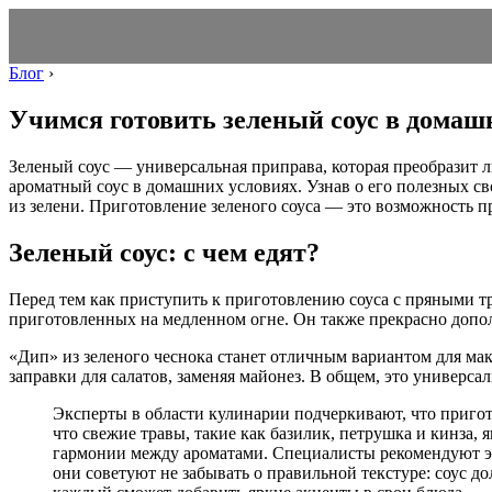
Блог
›
Учимся готовить зеленый соус в домаш
Зеленый соус — универсальная приправа, которая преобразит л
ароматный соус в домашних условиях. Узнав о его полезных 
из зелени. Приготовление зеленого соуса — это возможность п
Зеленый соус: с чем едят?
Перед тем как приступить к приготовлению соуса с пряными тр
приготовленных на медленном огне. Он также прекрасно дополня
«Дип» из зеленого чеснока станет отличным вариантом для мак
заправки для салатов, заменяя майонез. В общем, это универса
Эксперты в области кулинарии подчеркивают, что пригот
что свежие травы, такие как базилик, петрушка и кинза,
гармонии между ароматами. Специалисты рекомендуют эк
они советуют не забывать о правильной текстуре: соус д