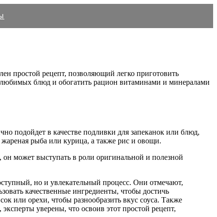
ы
влен простой рецепт, позволяющий легко приготовить
ус любимых блюд и обогатить рацион витаминами и минералами
ично подойдет в качестве подливки для запеканок или блюд,
 жареная рыба или курица, а также рис и овощи.
о, он может выступать в роли оригинальной и полезной
оступный, но и увлекательный процесс. Они отмечают,
льзовать качественные ингредиенты, чтобы достичь
к или орехи, чтобы разнообразить вкус соуса. Также
 эксперты уверены, что освоив этот простой рецепт,