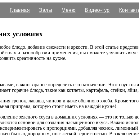
Главная
Залы
Меню
Видео-тур
Контакт
них условиях
юбое блюдо, добавив свежести и яркости. В этой статье предста
свойствах и разнообразии применения, вы сможете улучшить вк
роявить креативность на кухне.
авами, важно заранее определить его назначение. Этот соус отл
ет горячие блюда, такие как котлеты, картофель, стейки, яйца,
ания гренок, лаваша, чипсов и даже обычного хлеба. Кроме тог
льная приправа, которую стоит иметь на каждой кухне!
овление зеленого соуса в домашних условиях — это не только д
 являются основой для создания насыщенного вкуса. Важно испо
спериментировать с пропорциями, добавляя чеснок, лимонный со
олжен быть однородным, но с легкой зернистостью. В заключение,