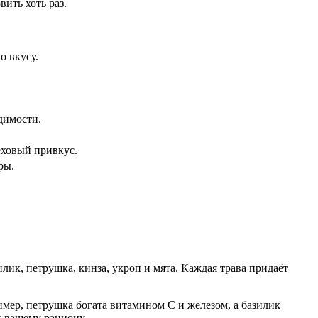
ить хоть раз.
о вкусу.
одимости.
еховый привкус.
ры.
лик, петрушка, кинза, укроп и мята. Каждая трава придаёт
имер, петрушка богата витамином C и железом, а базилик
к вашему рациону.