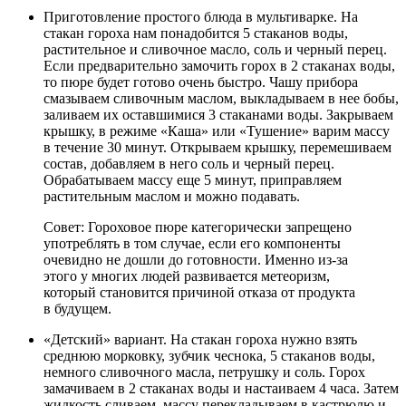
Приготовление простого блюда в мультиварке. На
стакан гороха нам понадобится 5 стаканов воды,
растительное и сливочное масло, соль и черный перец.
Если предварительно замочить горох в 2 стаканах воды,
то пюре будет готово очень быстро. Чашу прибора
смазываем сливочным маслом, выкладываем в нее бобы,
заливаем их оставшимися 3 стаканами воды. Закрываем
крышку, в режиме «Каша» или «Тушение» варим массу
в течение 30 минут. Открываем крышку, перемешиваем
состав, добавляем в него соль и черный перец.
Обрабатываем массу еще 5 минут, приправляем
растительным маслом и можно подавать.
Совет: Гороховое пюре категорически запрещено
употреблять в том случае, если его компоненты
очевидно не дошли до готовности. Именно из-за
этого у многих людей развивается метеоризм,
который становится причиной отказа от продукта
в будущем.
«Детский» вариант. На стакан гороха нужно взять
среднюю морковку, зубчик чеснока, 5 стаканов воды,
немного сливочного масла, петрушку и соль. Горох
замачиваем в 2 стаканах воды и настаиваем 4 часа. Затем
жидкость сливаем, массу перекладываем в кастрюлю и