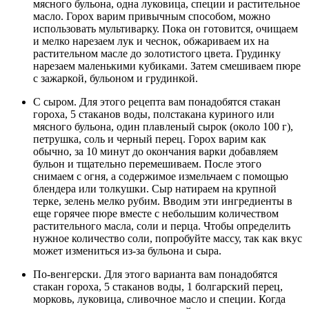
мясного бульона, одна луковица, специи и растительное
масло. Горох варим привычным способом, можно
использовать мультиварку. Пока он готовится, очищаем
и мелко нарезаем лук и чеснок, обжариваем их на
растительном масле до золотистого цвета. Грудинку
нарезаем маленькими кубиками. Затем смешиваем пюре
с зажаркой, бульоном и грудинкой.
С сыром. Для этого рецепта вам понадобятся стакан
гороха, 5 стаканов воды, полстакана куриного или
мясного бульона, один плавленый сырок (около 100 г),
петрушка, соль и черный перец. Горох варим как
обычно, за 10 минут до окончания варки добавляем
бульон и тщательно перемешиваем. После этого
снимаем с огня, а содержимое измельчаем с помощью
блендера или толкушки. Сыр натираем на крупной
терке, зелень мелко рубим. Вводим эти ингредиенты в
еще горячее пюре вместе с небольшим количеством
растительного масла, соли и перца. Чтобы определить
нужное количество соли, попробуйте массу, так как вкус
может измениться из-за бульона и сыра.
По-венгерски. Для этого варианта вам понадобятся
стакан гороха, 5 стаканов воды, 1 болгарский перец,
морковь, луковица, сливочное масло и специи. Когда