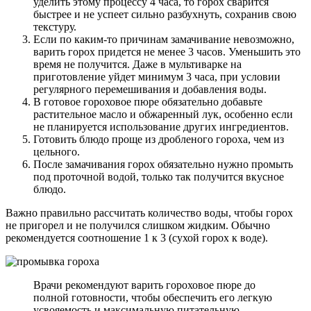
уделить этому процессу 4 часа, то горох сварится
быстрее и не успеет сильно разбухнуть, сохранив свою
текстуру.
Если по каким-то причинам замачивание невозможно,
варить горох придется не менее 3 часов. Уменьшить это
время не получится. Даже в мультиварке на
приготовление уйдет минимум 3 часа, при условии
регулярного перемешивания и добавления воды.
В готовое гороховое пюре обязательно добавьте
растительное масло и обжаренный лук, особенно если
не планируется использование других ингредиентов.
Готовить блюдо проще из дробленого гороха, чем из
цельного.
После замачивания горох обязательно нужно промыть
под проточной водой, только так получится вкусное
блюдо.
Важно правильно рассчитать количество воды, чтобы горох
не пригорел и не получился слишком жидким. Обычно
рекомендуется соотношение 1 к 3 (сухой горох к воде).
Врачи рекомендуют варить гороховое пюре до
полной готовности, чтобы обеспечить его легкую
усвояемость и максимальную питательную