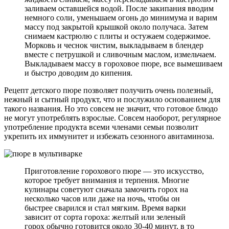
заливаем оставшейся водой. После закипания вводим
немного соли, уменьшаем огонь до минимума и варим
массу под закрытой крышкой около получаса. Затем
снимаем кастрюлю с плиты и остужаем содержимое.
Морковь и чеснок чистим, выкладываем в блендер
вместе с петрушкой и сливочным маслом, измельчаем.
Выкладываем массу в гороховое пюре, все вымешиваем
и быстро доводим до кипения.
Рецепт детского пюре позволяет получить очень полезный,
нежный и сытный продукт, что и послужило основанием для
такого названия. Но это совсем не значит, что готовое блюдо
не могут употреблять взрослые. Совсем наоборот, регулярное
употребление продукта всеми членами семьи позволит
укрепить их иммунитет и избежать сезонного авитаминоза.
Приготовление горохового пюре — это искусство,
которое требует внимания и терпения. Многие
кулинары советуют сначала замочить горох на
несколько часов или даже на ночь, чтобы он
быстрее сварился и стал мягким. Время варки
зависит от сорта гороха: желтый или зеленый
горох обычно готовится около 30-40 минут, в то