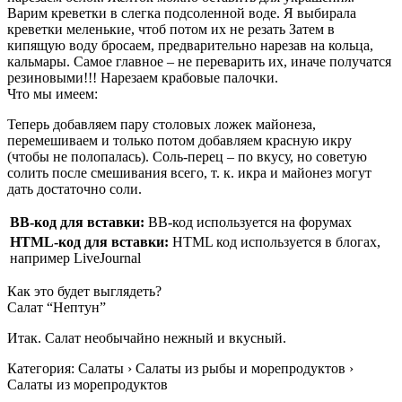
Варим креветки в слегка подсоленной воде. Я выбиралa
креветки меленькие, чтоб потом их не резать Затем в
кипящую воду бросаем, предварительно нарезав на кольца,
кальмары. Самое главное – не переварить их, иначе получатся
резиновыми!!! Нарезаем крабовые палочки.
Что мы имеем:
Теперь добавляем пару столовых ложек майонеза,
перемешиваем и только потом добавляем красную икру
(чтобы не полопалась). Соль-перец – по вкусу, но советую
солить после смешивания всего, т. к. икра и майонез могут
дать достаточно соли.
BB-код для вставки:
BB-код используется на форумах
HTML-код для вставки:
HTML код используется в блогах,
например LiveJournal
Как это будет выглядеть?
Салат “Нептун”
Итак. Салат необычайно нежный и вкусный.
Категория: Салаты › Салаты из рыбы и морепродуктов ›
Салаты из морепродуктов