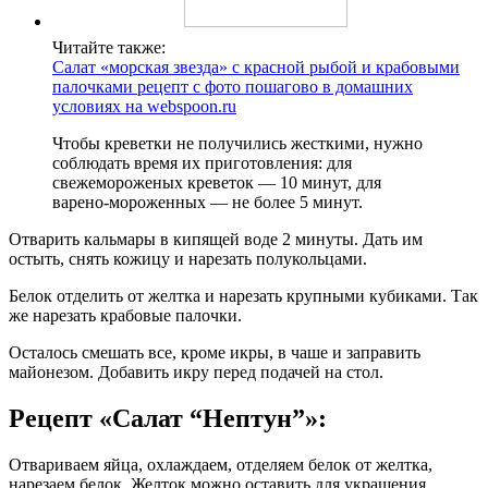
Читайте также:
Салат «морская звезда» с красной рыбой и крабовыми
палочками рецепт с фото пошагово в домашних
условиях на webspoon.ru
Чтобы креветки не получились жесткими, нужно
соблюдать время их приготовления: для
свежемороженых креветок — 10 минут, для
варено-мороженных — не более 5 минут.
Отварить кальмары в кипящей воде 2 минуты. Дать им
остыть, снять кожицу и нарезать полукольцами.
Белок отделить от желтка и нарезать крупными кубиками. Так
же нарезать крабовые палочки.
Осталось смешать все, кроме икры, в чаше и заправить
майонезом. Добавить икру перед подачей на стол.
Рецепт «Салат “Нептун”»:
Отвариваем яйца, охлаждаем, отделяем белок от желтка,
нарезаем белок. Желток можно оставить для украшения.