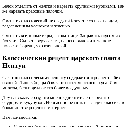
Белок отделить от желтка и нарезать крупными кубиками. Так
же нарезать крабовые палочки.
Смешать классический не сладкий йогурт с солью, перцем,
раздавленным чесноком и зеленью.
Смешать все, кроме икры, в салатнице. Заправить соусом из
йогурта. Смазать верх салата, на него выложить тонкие
полоски форели, украсить икрой.
Классический рецепт царского салата
Нептун
Салат по классическому рецепту содержит ингредиенты без
овощей. Лишь яйца разбавляют нотку морского вкуса. И во
многом, белки делают его более воздушным.
Друзья, скажу сразу, что мне предпочтителен вариант с
огурцом и кукурузой. Но именно без них выглядит классика в
большинстве рецептов интернета.
Вам понадобится:
Кальмары (в кипяченую соленую воду на 3 минуты и