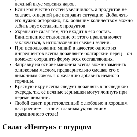
нежный вкус морских даров.
Если количество гостей увеличилось, а продуктов не
хватает, отварной рис исправит ситуацию. Добавлять
его нужно осторожно, т.к. большим количеством можно
забить вкус остальных продуктов.
Украшайте салат тем, что входит в его состав.
Единственное отклонение от этого правила может
заключаться, в использовании свежей зелени.
При использовании мидий в качестве одного из
ингредиентов всегда добавляйте болгарский перец – он
поможет сохранить форму всех составляющих.
Заправку на основе майонеза всегда можно заменить
оливковым маслом, предварительно смешав его с
лимонным соком. По желанию добавить немного
горчицы.
Красную икру всегда следует добавлять в последнюю
очередь, т.к. её нежные зёрнышки могут лопнуть при
перемешивании.
Любой салат, приготовленный с любовью и хорошим
настроением – станет главным украшением
праздничного стола!
Салат «Нептун» с огурцом