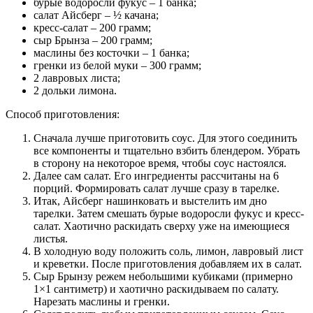
бурые водоросли фукус – 1 банка;
салат Айсберг – ½ качана;
кресс-салат – 200 грамм;
сыр Брынза – 200 грамм;
маслины без косточки – 1 банка;
гренки из белой муки – 300 грамм;
2 лавровых листа;
2 дольки лимона.
Способ приготовления:
Сначала лучше приготовить соус. Для этого соединить
все компоненты и тщательно взбить блендером. Убрать
в сторону на некоторое время, чтобы соус настоялся.
Далее сам салат. Его ингредиенты рассчитаны на 6
порций. Формировать салат лучше сразу в тарелке.
Итак, Айсберг нашинковать и выстелить им дно
тарелки. Затем смешать бурые водоросли фукус и кресс-
салат. Хаотично раскидать сверху уже на имеющиеся
листья.
В холодную воду положить соль, лимон, лавровый лист
и креветки. После приготовления добавляем их в салат.
Сыр Брынзу режем небольшими кубиками (примерно
1×1 сантиметр) и хаотично раскидываем по салату.
Нарезать маслины и гренки.