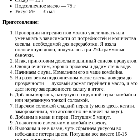
Сахар — 25 г
Подсолнечное масло — 75 г
Уксус 6% — 35 мл
Приготовление:
Пропорции ингредиентов можно увеличивать или
уменьшать в зависимости от потребностей и количества
свеклы, необходимой для переработки. Я взяла
половинную долю, получилось три 250-граммовые
баночки.
Итак, приготовим довольно длинный список продуктов.
Овощи очистим, хорошо промоем и дадим стечь воде.
Начинаем с лука. Измельчим его в чаше комбайна.
На разогретом подсолнечном масле слегка доведем до
прозрачности — луковый аромат перейдет в масло, и это
даст нотку завершенности салату в итоге.
Добавим морковь, натертую на крупной терке комбайна
или нарезанную тонкой соломкой.
Нарежем соломкой сладкий перец (у меня здесь, кстати,
замороженный, что абсолютно не влияет на вкус).
Добавим в казан и перец. Потушим 5 минут.
Аналогично измельчим в комбайне свеклу.
Выложим и ее в казан, чуть сбрызнем уксусом во
избежание потери цвета. Потушим все вместе 10-15
минут, помешивая.