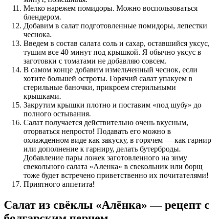
Мелко нарежем помидоры. Можно воспользоваться
блендером.
Добавим в салат подготовленные помидоры, лепестки
чеснока.
Введем в состав салата соль и сахар, оставшийся уксус,
тушим все 40 минут под крышкой. Я обычно уксус в
заготовки с томатами не добавляю совсем.
В самом конце добавим измельченный чеснок, если
хотите большей остроты. Горячий салат упакуем в
стерильные баночки, прикроем стерильными
крышками.
Закрутим крышки плотно и поставим «под шубу» до
полного остывания.
Салат получается действительно очень вкусным,
оторваться непросто! Подавать его можно в
охлажденном виде как закуску, в горячем — как гарнир
или дополнение к гарниру, делать бутерброды.
Добавление пары ложек заготовленного на зиму
свекольного салата «Аленка» в свекольник или борщ
тоже будет встречено приветственно их почитателями!
Приятного аппетита!
Салат из свёклы «Алёнка» — рецепт с
болгарским перцем