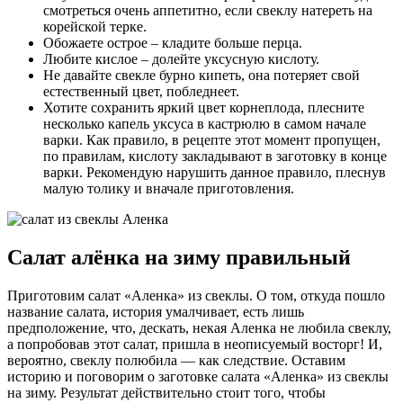
смотреться очень аппетитно, если свеклу натереть на
корейской терке.
Обожаете острое – кладите больше перца.
Любите кислое – долейте уксусную кислоту.
Не давайте свекле бурно кипеть, она потеряет свой
естественный цвет, побледнеет.
Хотите сохранить яркий цвет корнеплода, плесните
несколько капель уксуса в кастрюлю в самом начале
варки. Как правило, в рецепте этот момент пропущен,
по правилам, кислоту закладывают в заготовку в конце
варки. Рекомендую нарушить данное правило, плеснув
малую толику и вначале приготовления.
Салат алёнка на зиму правильный
Приготовим салат «Аленка» из свеклы. О том, откуда пошло
название салата, история умалчивает, есть лишь
предположение, что, дескать, некая Аленка не любила свеклу,
а попробовав этот салат, пришла в неописуемый восторг! И,
вероятно, свеклу полюбила — как следствие. Оставим
историю и поговорим о заготовке салата «Аленка» из свеклы
на зиму. Результат действительно стоит того, чтобы