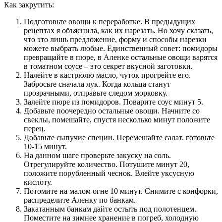
Как закрутить:
Подготовьте овощи к переработке. В предыдущих
рецептах я объяснила, как их нарезать. Но хочу сказать,
что это лишь предложение, форму и способы нарезки
можете выбрать любые. Единственный совет: помидоры
превращайте в пюре, в Аленке остальные овощи варятся
в томатном соусе – это секрет вкусной заготовки.
Налейте в кастрюлю масло, чуток прогрейте его.
Забросьте сначала лук. Когда кольца станут
прозрачными, отправьте следом морковку.
Залейте пюре из помидоров. Поварите соус минут 5.
Добавьте поочередно остальные овощи. Начните со
свеклы, помешайте, спустя несколько минут положите
перец.
Добавьте сыпучие специи. Перемешайте салат. готовьте
10-15 минут.
На данном шаге проверьте закуску на соль.
Отрегулируйте количество. Потушите минут 20,
положите порубленный чеснок. Влейте уксусную
кислоту.
Потомите на малом огне 10 минут. Снимите с конфорки,
распределите Аленку по банкам.
Закатанным банкам дайте остыть под полотенцем.
Поместите на зимнее хранение в погреб, холодную