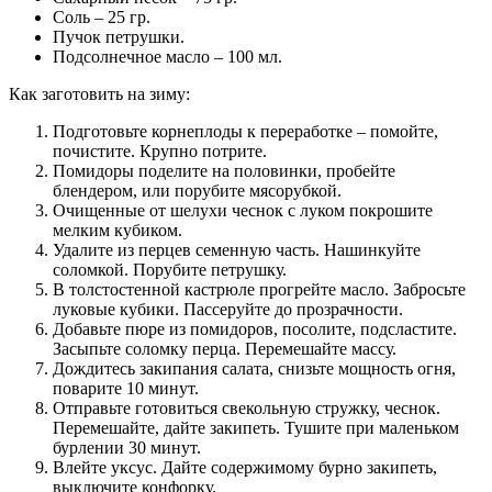
Соль – 25 гр.
Пучок петрушки.
Подсолнечное масло – 100 мл.
Как заготовить на зиму:
Подготовьте корнеплоды к переработке – помойте,
почистите. Крупно потрите.
Помидоры поделите на половинки, пробейте
блендером, или порубите мясорубкой.
Очищенные от шелухи чеснок с луком покрошите
мелким кубиком.
Удалите из перцев семенную часть. Нашинкуйте
соломкой. Порубите петрушку.
В толстостенной кастрюле прогрейте масло. Забросьте
луковые кубики. Пассеруйте до прозрачности.
Добавьте пюре из помидоров, посолите, подсластите.
Засыпьте соломку перца. Перемешайте массу.
Дождитесь закипания салата, снизьте мощность огня,
поварите 10 минут.
Отправьте готовиться свекольную стружку, чеснок.
Перемешайте, дайте закипеть. Тушите при маленьком
бурлении 30 минут.
Влейте уксус. Дайте содержимому бурно закипеть,
выключите конфорку.