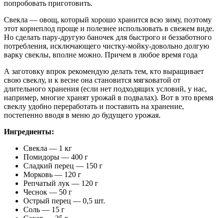
попробовать приготовить.
Свекла — овощ, который хорошо хранится всю зиму, поэтому
этот корнеплод проще и полезнее использовать в свежем виде.
Но сделать пару-другую баночек для быстрого и беззаботного
потребления, исключающего чистку-мойку-довольно долгую
варку свеклы, вполне можно. Причем в любое время года
А заготовку впрок рекомендую делать тем, кто выращивает
свою свеклу, и к весне она становится мягковатой от
длительного хранения (если нет подходящих условий, у нас,
например, многие хранят урожай в подвалах). Вот в это время
свеклу удобно переработать и поставить на хранение,
постепенно вводя в меню до будущего урожая.
Ингредиенты:
Свекла — 1 кг
Помидоры — 400 г
Сладкий перец — 150 г
Морковь — 120 г
Репчатый лук — 120 г
Чеснок — 50 г
Острый перец — 0,5 шт.
Соль — 15 г