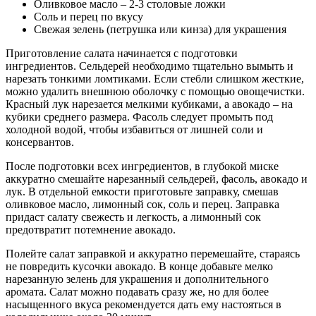
Оливковое масло – 2-3 столовые ложки
Соль и перец по вкусу
Свежая зелень (петрушка или кинза) для украшения
Приготовление салата начинается с подготовки
ингредиентов. Сельдерей необходимо тщательно вымыть и
нарезать тонкими ломтиками. Если стебли слишком жесткие,
можно удалить внешнюю оболочку с помощью овощечистки.
Красный лук нарезается мелкими кубиками, а авокадо – на
кубики среднего размера. Фасоль следует промыть под
холодной водой, чтобы избавиться от лишней соли и
консервантов.
После подготовки всех ингредиентов, в глубокой миске
аккуратно смешайте нарезанный сельдерей, фасоль, авокадо и
лук. В отдельной емкости приготовьте заправку, смешав
оливковое масло, лимонный сок, соль и перец. Заправка
придаст салату свежесть и легкость, а лимонный сок
предотвратит потемнение авокадо.
Полейте салат заправкой и аккуратно перемешайте, стараясь
не повредить кусочки авокадо. В конце добавьте мелко
нарезанную зелень для украшения и дополнительного
аромата. Салат можно подавать сразу же, но для более
насыщенного вкуса рекомендуется дать ему настояться в