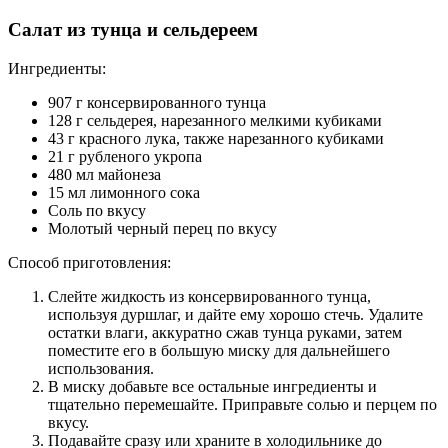
Салат из тунца и сельдереем
Ингредиенты:
907 г консервированного тунца
128 г сельдерея, нарезанного мелкими кубиками
43 г красного лука, также нарезанного кубиками
21 г рубленого укропа
480 мл майонеза
15 мл лимонного сока
Соль по вкусу
Молотый черный перец по вкусу
Способ приготовления:
Слейте жидкость из консервированного тунца,
используя дуршлаг, и дайте ему хорошо стечь. Удалите
остатки влаги, аккуратно сжав тунца руками, затем
поместите его в большую миску для дальнейшего
использования.
В миску добавьте все остальные ингредиенты и
тщательно перемешайте. Приправьте солью и перцем по
вкусу.
Подавайте сразу или храните в холодильнике до