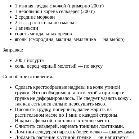
1 утиная грудка с кожей (примерно 200 г)
1 небольшой корень сельдерея (200 г)
2 средние моркови
2 ст. л. растительного масла
1 апельсин
горсть миндальных орехов
ягоды (смородина, малина, земляника — на выбор)
Заправка:
200 г йогурта
соль, перец черный молотый — по вкусу
Способ приготовления:
Сделать крестообразные надрезы на коже утиной
грудки. Это необходимо для того, чтобы при жарке
грудка не деформировалось. Не следует удалять кожу ,
так как есть риск сильно пересушить мясо.
Посолить грудку, поперчить, далее жарить на
растительном масле по 1 мин с каждой стороны.
Накрыть фольгой, поставить в теплое место.
Очистить сельдерей, нарезать тонкими ломтиками.
Ломтики сельдерея нарезать более мелко — шашечками.
Добавить растение к утиной грудке — он напитается