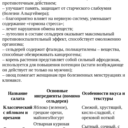
противотечным действием;
– улучшает память, защищает от старческого слабоумия
(болезни Альцгеймера);
– благоприятно влияет на нервную систему, уменьшает
содержание «гормона стресса»;
– лечит нарушения обмена веществ;
– лутеолин в составе сельдерея оказывает максимальный
противовоспалительный эффект, способствует омоложению
организма;
– сельдерей содержит фталиды, полиацетилены – вещества,
способные обезвреживать канцерогены;
– корень растения представляет собой сильный афродизиак,
используется для повышения потенции (кстати возбуждающе
он действует не только на мужчин);
– овощ помогает женщинам при болезненных менструациях и
климаксе.
Основные
Название
Особенности вкуса и
ингредиенты (помимо
салата
текстуры
сельдерея)
Классический
Яблоко (зеленое),
Свежий, хрустящий,
с яблоком и
грецкие орехи,
кисло-сладкий, с
орехами
майонез/йогурт
ореховой ноткой
Отварная куриная
Сытный, сочный, с