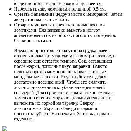
выделившимся мясным соком и прогреется.
Нарезать грудку ломтиками толщиной 0,5 см.
Срезать с апельсина цедру вместе с мембраной. Затем
аккуратно вырезать мякоть.
Отварить морковь, нарезать тонкими косыми
ломтиками. Для заправки выжать в йогурт
апельсиновый сок из остова, посолить, поперчить.
Сервировать салат.
Идеально приготовленная утиная грудка имеет
степень прожарки медиум: мясо внутри розовое, в
середине еще остается темным. Сок, оставшийся
после жарки, дополнит вкус заправки. Вместо
цельных орехов можно использовать готовые
миндальные лепестки. Вкус клубня сельдерея
достаточно насыщенный. Чтобы его смягчить,
достаточно заменить клубень на черешковый
сельдерей. Для сервировки салата нужно смешать
ломтики растения, моркови, дольки апельсина и
выложить их горкой на тарелку. Сверху —
ломтики мяса. Украсить блюдо ягодами и
посыпать рублеными орехами. Заправку подать
отдельно.