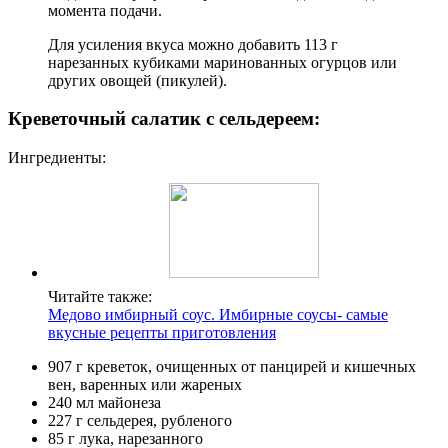
момента подачи.
Для усиления вкуса можно добавить 113 г
нарезанных кубиками маринованных огурцов или
других овощей (пикулей).
Креветочный салатик с сельдереем:
Ингредиенты:
Читайте также:
Медово имбирный соус. Имбирные соусы- самые
вкусные рецепты приготовления
907 г креветок, очищенных от панцирей и кишечных
вен, варенных или жареных
240 мл майонеза
227 г сельдерея, рубленого
85 г лука, нарезанного