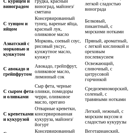
С курицей и
грудка, красный
легкой сладостью
виноградом
виноград, майонез/
винограда
сметана
Консервированный
Белковый,
С тунцом и
тунец, вареные яйца,
пикантный, с
яйцом
красный лук,
морскими нотками
оливковое масло
Морковь, соевый соус,
Пряный, ароматный,
Азиатский с
рисовый уксус,
с легкой кислинкой и
морковью и
кунжутное масло,
ореховым
кунжутом
кунжут
послевкусием
Освежающий,
Авокадо, грейпфрут,
С авокадо и
сливочный, с
оливковое масло,
грейпфрутом
цитрусовой
лимонный сок
горчинкой
Сыр фета, черные
Средиземноморский,
С сыром фета
оливки, помидоры
соленый, с
и оливками
черри, оливковое
травяными нотками
масло, орегано
Отварные креветки,
Легкий, нежный, с
С креветками
консервированная
морским вкусом и
и кукурузой
кукуруза, майонез/
сладостью кукурузы
йогурт
Консервированный
Вегетарианский,