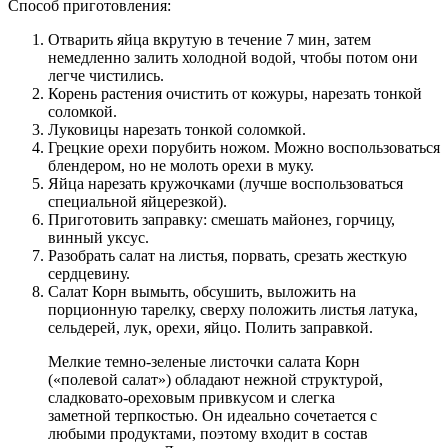
Способ приготовления:
Отварить яйца вкрутую в течение 7 мин, затем
немедленно залить холодной водой, чтобы потом они
легче чистились.
Корень растения очистить от кожуры, нарезать тонкой
соломкой.
Луковицы нарезать тонкой соломкой.
Грецкие орехи порубить ножом. Можно воспользоваться
блендером, но не молоть орехи в муку.
Яйца нарезать кружочками (лучше воспользоваться
специальной яйцерезкой).
Приготовить заправку: смешать майонез, горчицу,
винный уксус.
Разобрать салат на листья, порвать, срезать жесткую
сердцевину.
Салат Корн вымыть, обсушить, выложить на
порционную тарелку, сверху положить листья латука,
сельдерей, лук, орехи, яйцо. Полить заправкой.
Мелкие темно-зеленые листочки салата Корн
(«полевой салат») обладают нежной структурой,
сладковато-ореховым привкусом и слегка
заметной терпкостью. Он идеально сочетается с
любыми продуктами, поэтому входит в состав