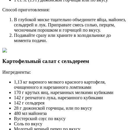
Способ приготовления:
В глубокой миске тщательно объедините яйца, майонез,
сельдерей и лук. Приправьте смесь солью, перцем,
чесночным порошком и горчицей по вкусу.
Подавайте сразу или храните в холодильнике до
момента подачи.
Картофельный салат с сельдереем
Ингредиенты:
1,13 кг вареного мелкого красного картофеля,
очищенного и нарезанного ломтиками
170 г крутых яиц, нарезанных мелкими кубиками
142 г репчатого лука, нарезанного кубиками
142 г сельдерея
28 г дижонской горчицы, или по вкусу
480 мл майонеза
Вустерский соус по вкусу
Соль по вкусу
Молотый черный перец по вкусу