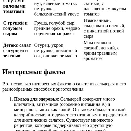
С нутом и
нут, вяленые томаты,
сытный, с
вялеными
петрушка,
насыщенным вкусом
томатами
бальзамический уксус
томатов
Изысканный,
С грушей и
Груша, голубой сыр,
сладковато-соленый,
голубым
грецкие орехи, медово-
с пикантной ноткой
сыром
горчичная заправка
сыра
Максимально
Детокс-салат
Огурец, укроп,
свежий, легкий, с
с огурцом и
петрушка, лимонный
ярким травяным
зеленью
сок, оливковое масло
ароматом
Интересные факты
Вот несколько интересных фактов о салате из сельдерея и его
разнообразных способах приготовления:
Польза для здоровья
: Сельдерей содержит много
клетчатки, витаминов (особенно витамина K) и
минералов, таких как калий. Он также обладает низкой
калорийностью, что делает его отличным ингредиентом
для диетических салатов. Существует множество
рецептов, которые подчеркивают его хрустящую
текстуру и свежий вкус, что делает сельдерей