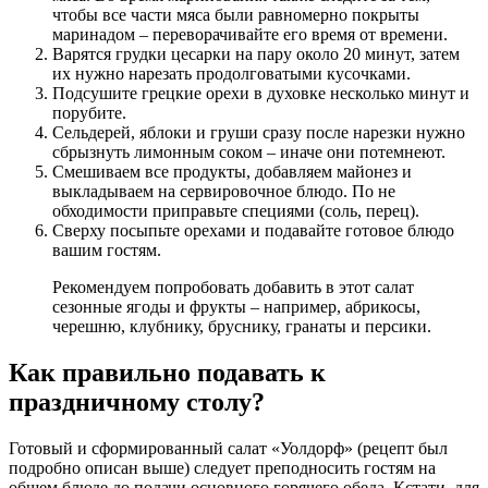
чтобы все части мяса были равномерно покрыты
маринадом – переворачивайте его время от времени.
Варятся грудки цесарки на пару около 20 минут, затем
их нужно нарезать продолговатыми кусочками.
Подсушите грецкие орехи в духовке несколько минут и
порубите.
Сельдерей, яблоки и груши сразу после нарезки нужно
сбрызнуть лимонным соком – иначе они потемнеют.
Смешиваем все продукты, добавляем майонез и
выкладываем на сервировочное блюдо. По не
обходимости приправьте специями (соль, перец).
Сверху посыпьте орехами и подавайте готовое блюдо
вашим гостям.
Рекомендуем попробовать добавить в этот салат
сезонные ягоды и фрукты – например, абрикосы,
черешню, клубнику, бруснику, гранаты и персики.
Как правильно подавать к
праздничному столу?
Готовый и сформированный салат «Уолдорф» (рецепт был
подробно описан выше) следует преподносить гостям на
общем блюде до подачи основного горячего обеда. Кстати, для