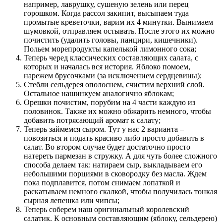
например, лаврушку, сушеную зелень или перец
горошком. Когда рассол закипит, высыпаем туда
промытые креветочки, варим их 4 минутки. Вынимаем
шумовкой, отправляем остывать. После этого их можно
почистить (удалить головы, панцири, кишечники).
Польем морепродукты капелькой лимонного сока;
Теперь черед классических составляющих салата, с
которых и началась вся история. Яблоко помоем,
нарежем брусочками (за исключением сердцевины);
Стебли сельдерея ополоснем, счистим верхний слой.
Остальное нашинкуем аналогично яблокам;
Орешки почистим, порубим на 4 части каждую из
половинок. Также их можно обжарить немного, чтобы
добавить потрясающий аромат к салату;
Теперь займемся сыром. Тут у нас 2 варианта –
повозиться и подать красиво либо просто добавить в
салат. Во втором случае будет достаточно просто
натереть пармезан в стружку. А для чуть более сложного
способа делаем так: натираем сыр, выкладываем его
небольшими порциями в сковородку без масла. Ждем
пока подплавится, потом снимаем лопаткой и
раскатываем немного скалкой, чтобы получилась тонкая
сырная лепешка или чипсы;
Теперь соберем наш оригинальный королевский
салатик. К основным составляющим (яблоку, сельдерею)