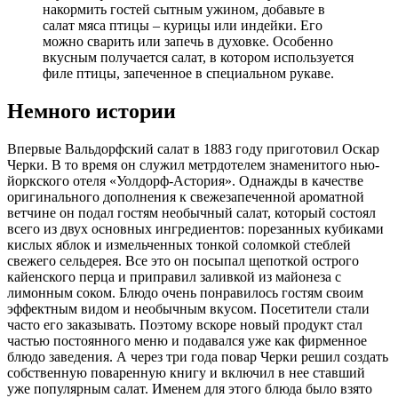
накормить гостей сытным ужином, добавьте в
салат мяса птицы – курицы или индейки. Его
можно сварить или запечь в духовке. Особенно
вкусным получается салат, в котором используется
филе птицы, запеченное в специальном рукаве.
Немного истории
Впервые Вальдорфский салат в 1883 году приготовил Оскар
Черки. В то время он служил метрдотелем знаменитого нью-
йоркского отеля «Уолдорф-Астория». Однажды в качестве
оригинального дополнения к свежезапеченной ароматной
ветчине он подал гостям необычный салат, который состоял
всего из двух основных ингредиентов: порезанных кубиками
кислых яблок и измельченных тонкой соломкой стеблей
свежего сельдерея. Все это он посыпал щепоткой острого
кайенского перца и приправил заливкой из майонеза с
лимонным соком. Блюдо очень понравилось гостям своим
эффектным видом и необычным вкусом. Посетители стали
часто его заказывать. Поэтому вскоре новый продукт стал
частью постоянного меню и подавался уже как фирменное
блюдо заведения. А через три года повар Черки решил создать
собственную поваренную книгу и включил в нее ставший
уже популярным салат. Именем для этого блюда было взято