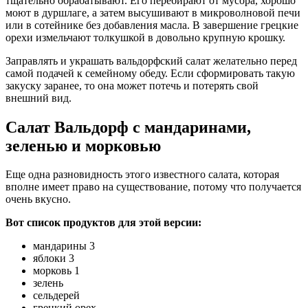
тщательно обрабатывают. Его перебирают от мусора, хорошо
моют в дуршлаге, а затем высушивают в микроволновой печи
или в сотейнике без добавления масла. В завершение грецкие
орехи измельчают толкушкой в довольно крупную крошку.
Заправлять и украшать вальдорфский салат желательно перед
самой подачей к семейному обеду. Если сформировать такую
закуску заранее, то она может потечь и потерять свой
внешний вид.
Салат Вальдорф с мандаринами,
зеленью и морковью
Еще одна разновидность этого известного салата, которая
вполне имеет право на существование, потому что получается
очень вкусно.
Вот список продуктов для этой версии:
мандарины 3
яблоки 3
морковь 1
зелень
сельдерей
грецкий орех