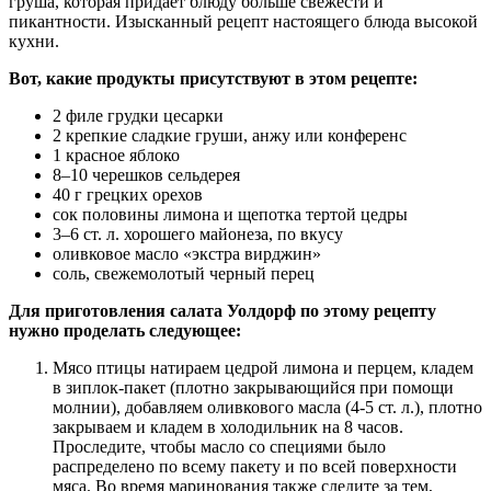
груша, которая придает блюду больше свежести и
пикантности. Изысканный рецепт настоящего блюда высокой
кухни.
Вот, какие продукты присутствуют в этом рецепте:
2 филе грудки цесарки
2 крепкие сладкие груши, анжу или конференс
1 красное яблоко
8–10 черешков сельдерея
40 г грецких орехов
сок половины лимона и щепотка тертой цедры
3–6 ст. л. хорошего майонеза, по вкусу
оливковое масло «экстра вирджин»
соль, свежемолотый черный перец
Для приготовления салата Уолдорф по этому рецепту
нужно проделать следующее:
Мясо птицы натираем цедрой лимона и перцем, кладем
в зиплок-пакет (плотно закрывающийся при помощи
молнии), добавляем оливкового масла (4-5 ст. л.), плотно
закрываем и кладем в холодильник на 8 часов.
Проследите, чтобы масло со специями было
распределено по всему пакету и по всей поверхности
мяса. Во время маринования также следите за тем,