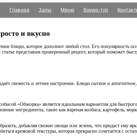
Главная
Залы
Меню
Видео-тур
Контакт
просто и вкусно
лении блюдо, которое дополнит любой стол. Его популярность о
 статье представим проверенный рецепт, который поможет быстро
аёт свежесть и летнее настроение. Блюдо сытное и аппетитное,
олбасой «Обжорка» является идеальным вариантом для быстрого
вные ингредиенты, такие как вареная колбаса, картофель, морко
разить, добавляя свежие овощи или зелень, что придаст ему ярк
обиться кремовой текстуры, которая прекрасно сочетается с ост