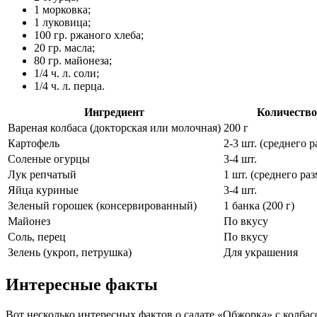
1 морковка;
1 луковица;
100 гр. ржаного хлеба;
20 гр. масла;
80 гр. майонеза;
1/4 ч. л. соли;
1/4 ч. л. перца.
Ингредиент
Количество
Вареная колбаса (докторская или молочная)
200 г
Картофель
2-3 шт. (среднего р
Соленые огурцы
3-4 шт.
Лук репчатый
1 шт. (среднего раз
Яйца куриные
3-4 шт.
Зеленый горошек (консервированный)
1 банка (200 г)
Майонез
По вкусу
Соль, перец
По вкусу
Зелень (укроп, петрушка)
Для украшения
Интересные факты
Вот несколько интересных фактов о салате «Обжорка» с колбас