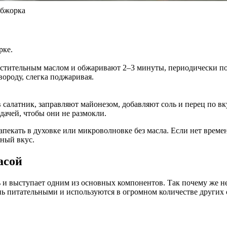
Обжорка
рке.
астительным маслом и обжаривают 2–3 минуты, периодически п
ороду, слегка поджаривая.
салатник, заправляют майонезом, добавляют соль и перец по вк
ачей, чтобы они не размокли.
запекать в духовке или микроволновке без масла. Если нет врем
сный вкус.
асой
и выступает одним из основных компонентов. Так почему же не д
ень питательными и используются в огромном количестве других 