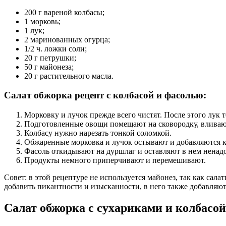
200 г вареной колбасы;
1 морковь;
1 лук;
2 маринованных огурца;
1/2 ч. ложки соли;
20 г петрушки;
50 г майонеза;
20 г растительного масла.
Салат обжорка рецепт с колбасой и фасолью:
Морковку и лучок прежде всего чистят. После этого лук
Подготовленные овощи помещают на сковородку, вливают
Колбасу нужно нарезать тонкой соломкой.
Обжаренные морковка и лучок остывают и добавляются к
Фасоль откидывают на дуршлаг и оставляют в нем ненадо
Продукты немного приперчивают и перемешивают.
Совет: в этой рецептуре не используется майонез, так как сал
добавить пикантности и изысканности, в него также добавляют
Салат обжорка с сухариками и колбасой