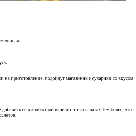
омешивая.
усу.
ени на приготовление, подойдут магазинные сухарики со вкусом
обавить ее в колбасный вариант этого салата? Тем более, что
салатов.