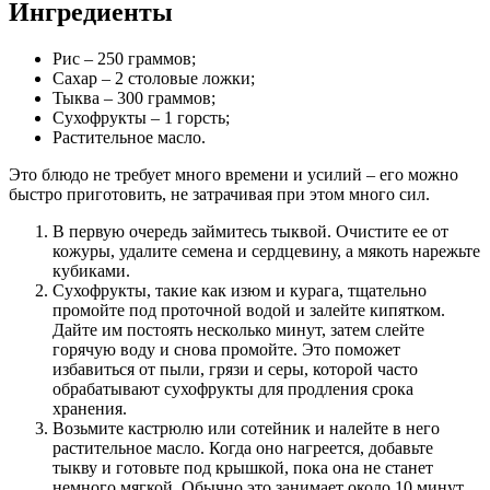
Ингредиенты
Рис – 250 граммов;
Сахар – 2 столовые ложки;
Тыква – 300 граммов;
Сухофрукты – 1 горсть;
Растительное масло.
Это блюдо не требует много времени и усилий – его можно
быстро приготовить, не затрачивая при этом много сил.
В первую очередь займитесь тыквой. Очистите ее от
кожуры, удалите семена и сердцевину, а мякоть нарежьте
кубиками.
Сухофрукты, такие как изюм и курага, тщательно
промойте под проточной водой и залейте кипятком.
Дайте им постоять несколько минут, затем слейте
горячую воду и снова промойте. Это поможет
избавиться от пыли, грязи и серы, которой часто
обрабатывают сухофрукты для продления срока
хранения.
Возьмите кастрюлю или сотейник и налейте в него
растительное масло. Когда оно нагреется, добавьте
тыкву и готовьте под крышкой, пока она не станет
немного мягкой. Обычно это занимает около 10 минут.