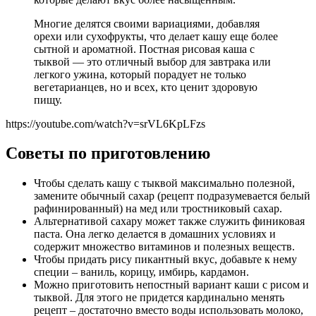
Многие делятся своими вариациями, добавляя
орехи или сухофрукты, что делает кашу еще более
сытной и ароматной. Постная рисовая каша с
тыквой — это отличный выбор для завтрака или
легкого ужина, который порадует не только
вегетарианцев, но и всех, кто ценит здоровую
пищу.
https://youtube.com/watch?v=srVL6KpLFzs
Советы по приготовлению
Чтобы сделать кашу с тыквой максимально полезной,
замените обычный сахар (рецепт подразумевается белый
рафинированный) на мед или тростниковый сахар.
Альтернативой сахару может также служить финиковая
паста. Она легко делается в домашних условиях и
содержит множество витаминов и полезных веществ.
Чтобы придать рису пикантный вкус, добавьте к нему
специи – ваниль, корицу, имбирь, кардамон.
Можно приготовить непостный вариант каши с рисом и
тыквой. Для этого не придется кардинально менять
рецепт – достаточно вместо воды использовать молоко,