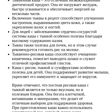
Тыквенная каша – это отличный низкокалорийный
диетический продукт. Она не нагружает желудок,
быстро усваивается и обеспечивает энергией на
несколько часов.
Включение тыквы в рецепт способствует улучшению
настроения, выравниванию цвета кожи, а также
укреплению волос и ногтей.
Для людей с заболеваниями сердечно-сосудистой
системы каша с тыквой особенно полезна благодаря
высокому содержанию калия.
Тыква также полезна для почек, но в этом случае
рекомендуется готовить рис на молоке.
Тыквенно-рисовая каша способствует очищению
кишечника, помогает выводить шлаки и служит
отличной профилактикой глистов.
Каша с рисом, тыквой и сухофруктами особенно
полезна для детей. Она поддерживает развитие малыша,
укрепляет его иммунитет и защищает от вирусов.
Врачи отмечают, что постная рисовая каша с
тыквой является не только вкусным, но и
полезным блюдом. Она богата клетчаткой,
витаминами и минералами, что делает её
отличным выбором для поддержания здоровья.
При приготовлении каши важно использовать