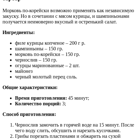
Морковь по-корейски возможно применять как независимую
закуску. Но в сочетании с мясом курицы, и шампиньонами
получается неимоверно вкусный и остренький салат.
Ингредиенты:
филе курицы копченое – 200 г р.
шампиньоны – 150 гр.
морковь по-корейски – 150 гр.
чернослив – 150 гр.
огурцы маринованные – 2 шт.
майонез
черный молотый перец соль.
Общие характеристики:
Время приготовления:
45 минут;
Количество порций:
3;
Способ приготовления:
Чернослив замочить в горячей воде на 15 минут. После
чего воду слить, обсушить и нарезать кусочками.
Грибы порезать пластинами и обжарить на сухой