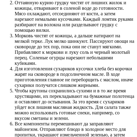
Оттаянную курию грудку чистят от лишних жилок и
кожицы, отваривают в соленой воде до готовности.
Мясо охлаждают, отсоединяют от кости, а затем
нарезают немалыми кусочками. Каждый ломтик руками
разбирают на волокна или разделывают грудку с
помощью вилки.
Морковь чистят от кожицы, а дальше натирают на
мелкой терке. Лук мелко шинкуют. Пассируют овощи на
сковороде до тех пор, пока они не станут мягкими.
Прибавляют к моркови и луку соль и черный молотый
перец. Соленые огурцы нарезают небольшими
кубиками.
Для изготовления сухариков кусочки хлеба без корочки
жарят на сковороде в подсолнечном масле. В ходе
приготовления главное не переборщить с маслом, иначе
сухарики получатся слишком жирными.
Чтобы крутоны сохранились сухими и в то же время
хрустящими, их перекладывают на бумажные полотенца
и оставляют до остывания. За это время с сухариков
уйдет вся лишняя масляная жидкость. Для салата также
можно использовать готовые снеки, например, со
вкусом сметаны и зелени.
Все компоненты перемешивают да заправляют
майонезом. Отправляют блюдо в холодное место для
пропитки, украшают измельченной зеленью, а затем