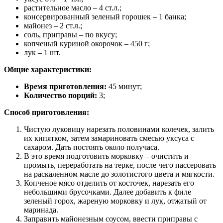
растительное масло – 4 ст.л.;
консервированный зеленый горошек – 1 банка;
майонез – 2 ст.л.;
соль, приправы – по вкусу;
копченый куриной окорочок – 450 г;
лук – 1 шт.
Общие характеристики:
Время приготовления:
45 минут;
Количество порций:
3;
Способ приготовления:
Чистую луковицу нарезать половинами колечек, залить
их кипятком, затем замариновать смесью уксуса с
сахаром. Дать постоять около получаса.
В это время подготовить морковку – очистить и
промыть, переработать на терке, после чего пассеровать
на раскаленном масле до золотистого цвета и мягкости.
Копченое мясо отделить от косточек, нарезать его
небольшими брусочками. Далее добавить к филе
зеленый горох, жареную морковку и лук, отжатый от
маринада.
Заправить майонезным соусом, ввести приправы с