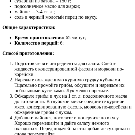
сухарики из батона – 150 г;
подсолнечное масло для жарки;
майонез – 3-4 ст. л.;
соль и черный молотый перец по вкусу.
Общие характеристики:
Время приготовления:
65 минут;
Количество порций:
6;
Способ приготовления:
Подготовьте все ингредиенты для салата. Слейте
жидкость с консервированной фасоли и моркови по-
корейски.
Нарежьте охлажденную куриную грудку кубиками.
Тщательно промойте грибы, обсушите и нарежьте их
небольшими кусочками. Лук мелко порежьте.
Обжарьте грибы и лук на 1 ст. л. подсолнечного масла
до готовности. В глубокой миске соедините куриное
мясо, консервированную фасоль, морковь по-корейски и
обжаренные грибы с луком.
Добавьте майонез, посолите и поперчите по вкусу.
Хорошо перемешайте и дайте салату немного
охладиться. Перед подачей на стол добавьте сухарики и
снова перемешайте.