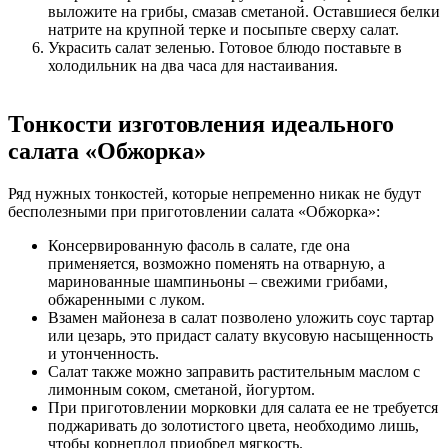
выложите на грибы, смазав сметаной. Оставшиеся белки
натрите на крупной терке и посыпьте сверху салат.
Украсить салат зеленью. Готовое блюдо поставьте в
холодильник на два часа для настаивания.
Тонкости изготовления идеального
салата «Обжорка»
Ряд нужных тонкостей, которые непременно никак не будут
бесполезными при приготовлении салата «Обжорка»:
Консервированную фасоль в салате, где она
применяется, возможно поменять на отварную, а
маринованные шампиньоны – свежими грибами,
обжаренными с луком.
Взамен майонеза в салат позволено уложить соус тартар
или цезарь, это придаст салату вкусовую насыщенность
и утонченность.
Салат также можно заправить растительным маслом с
лимонным соком, сметаной, йогуртом.
При приготовлении морковки для салата ее не требуется
поджаривать до золотистого цвета, необходимо лишь,
чтобы корнеплод приобрел мягкость.