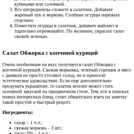
кубиками или соломкой.
Все ингредиенты сложите в салатник. Добавьте
жареный лук и морковь. Солёные огурцы нарежьте
отдельно.
Поместите огурцы в салатник, добавьте майонез и
тщательно перемешайте. По желанию, украсьте салат
свежей зеленью.
Салат Обжорка с копченой курицей
Очень необычным на вкус получается салат Обжорка с
копченой курицей. Свежая морковка, зеленый горошек и мясо
с дымком не просто утоляют голод, но и приносят
эстетическое удовольствие. Если еще дополнительно
продумать украшение, то салатик вполне может стать
основной закуской на праздничном столе. Тем, кто в поисках
новых интересных блюд, стоит обязательно взять на заметку
такой простой и быстрый рецепт.
Ингредиенты:
сахар – 1 ч.л.;
свежая морковь – 3 шт.;
уксус 6% – 1 ч.л.;