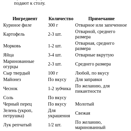
подают к столу.
Ингредиент
Количество
Примечание
Куриное филе
300 г
Отварное или запеченное
Отварной, среднего
Картофель
2-3 шт.
размера
Отварная, среднего
Морковь
1-2 шт.
размера
Яйца
3-4 шт.
Отварные вкрутую
Маринованные
2-3 шт.
Среднего размера
огурцы
Сыр твердый
100 г
Любой, по вкусу
Майонез
По вкусу
Для заправки
По желанию, для
Чеснок
1-2 зубчика
пикантности
Соль
По вкусу
Черный перец
По вкусу
Молотый
Зелень (укроп,
Для
Свежая
петрушка)
украшения
По желанию,
Лук репчатый
1/2 шт.
маринованный