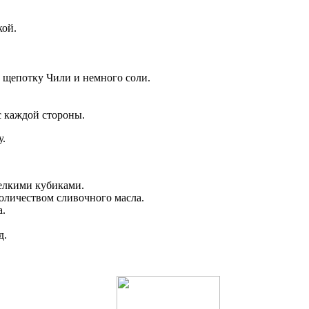
кой.
, щепотку Чили и немного соли.
с каждой стороны.
у.
мелкими кубиками.
оличеством сливочного масла.
а.
д.