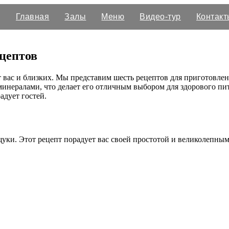
Главная
Залы
Меню
Видео-тур
Контакт
ецептов
т вас и близких. Мы представим шесть рецептов для приготовлен
минералами, что делает его отличным выбором для здорового п
адует гостей.
щуки. Этот рецепт порадует вас своей простотой и великолепн