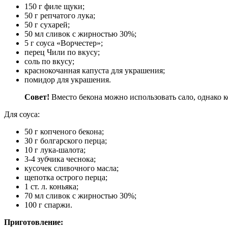
150 г филе щуки;
50 г репчатого лука;
50 г сухарей;
50 мл сливок с жирностью 30%;
5 г соуса «Ворчестер»;
перец Чили по вкусу;
соль по вкусу;
краснокочанная капуста для украшения;
помидор для украшения.
Совет!
Вместо бекона можно использовать сало, однако к
Для соуса:
50 г копченого бекона;
30 г болгарского перца;
10 г лука-шалота;
3-4 зубчика чеснока;
кусочек сливочного масла;
щепотка острого перца;
1 ст. л. коньяка;
70 мл сливок с жирностью 30%;
100 г спаржи.
Приготовление: