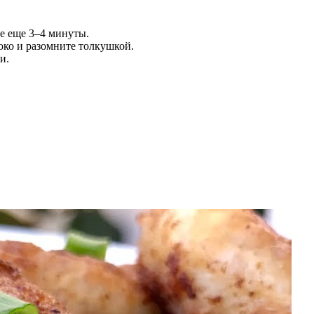
те еще 3–4 минуты.
локо и разомните толкушкой.
и.