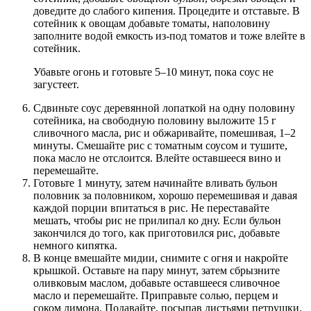
доведите до слабого кипения. Процедите и отставьте. В
сотейник к овощам добавьте томаты, наполовину
заполните водой емкость из-под томатов и тоже влейте в
сотейник.
Убавьте огонь и готовьте 5–10 минут, пока соус не
загустеет.
Сдвиньте соус деревянной лопаткой на одну половину
сотейника, на свободную половину выложите 15 г
сливочного масла, рис и обжаривайте, помешивая, 1–2
минуты. Смешайте рис с томатным соусом и тушите,
пока масло не отслоится. Влейте оставшееся вино и
перемешайте.
Готовьте 1 минуту, затем начинайте вливать бульон
половник за половником, хорошо перемешивая и давая
каждой порции впитаться в рис. Не переставайте
мешать, чтобы рис не прилипал ко дну. Если бульон
закончился до того, как приготовился рис, добавьте
немного кипятка.
В конце вмешайте мидии, снимите с огня и накройте
крышкой. Оставьте на пару минут, затем сбрызните
оливковым маслом, добавьте оставшееся сливочное
масло и перемешайте. Приправьте солью, перцем и
соком лимона. Подавайте, посыпав листьями петрушки.