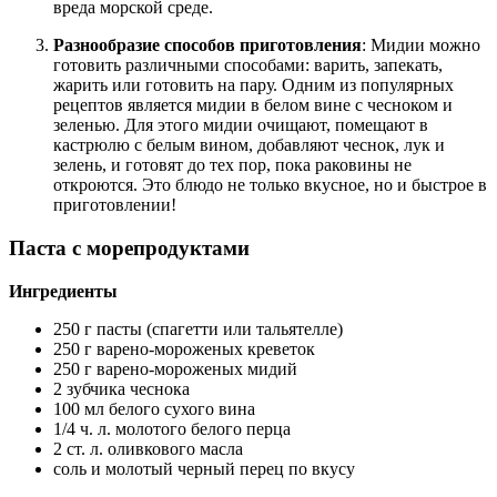
вреда морской среде.
Разнообразие способов приготовления
: Мидии можно
готовить различными способами: варить, запекать,
жарить или готовить на пару. Одним из популярных
рецептов является мидии в белом вине с чесноком и
зеленью. Для этого мидии очищают, помещают в
кастрюлю с белым вином, добавляют чеснок, лук и
зелень, и готовят до тех пор, пока раковины не
откроются. Это блюдо не только вкусное, но и быстрое в
приготовлении!
Паста с морепродуктами
Ингредиенты
250 г пасты (спагетти или тальятелле)
250 г варено-мороженых креветок
250 г варено-мороженых мидий
2 зубчика чеснока
100 мл белого сухого вина
1/4 ч. л. молотого белого перца
2 ст. л. оливкового масла
соль и молотый черный перец по вкусу