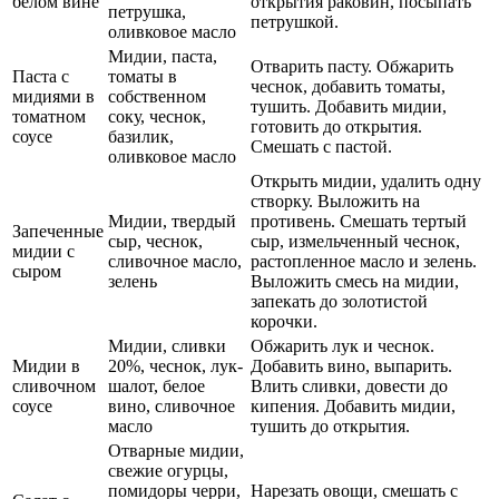
белом вине
открытия раковин, посыпать
петрушка,
петрушкой.
оливковое масло
Мидии, паста,
Отварить пасту. Обжарить
Паста с
томаты в
чеснок, добавить томаты,
мидиями в
собственном
тушить. Добавить мидии,
томатном
соку, чеснок,
готовить до открытия.
соусе
базилик,
Смешать с пастой.
оливковое масло
Открыть мидии, удалить одну
створку. Выложить на
Мидии, твердый
противень. Смешать тертый
Запеченные
сыр, чеснок,
сыр, измельченный чеснок,
мидии с
сливочное масло,
растопленное масло и зелень.
сыром
зелень
Выложить смесь на мидии,
запекать до золотистой
корочки.
Мидии, сливки
Обжарить лук и чеснок.
Мидии в
20%, чеснок, лук-
Добавить вино, выпарить.
сливочном
шалот, белое
Влить сливки, довести до
соусе
вино, сливочное
кипения. Добавить мидии,
масло
тушить до открытия.
Отварные мидии,
свежие огурцы,
помидоры черри,
Нарезать овощи, смешать с