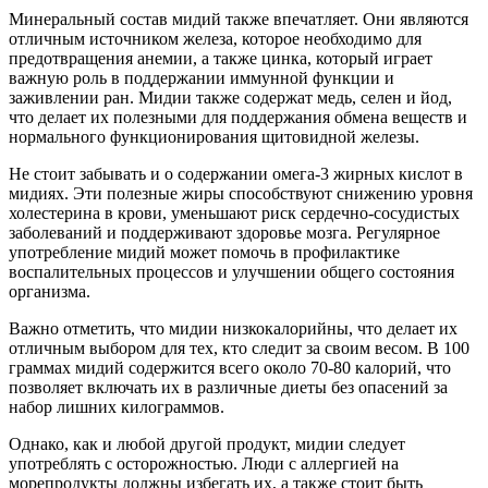
Минеральный состав мидий также впечатляет. Они являются
отличным источником железа, которое необходимо для
предотвращения анемии, а также цинка, который играет
важную роль в поддержании иммунной функции и
заживлении ран. Мидии также содержат медь, селен и йод,
что делает их полезными для поддержания обмена веществ и
нормального функционирования щитовидной железы.
Не стоит забывать и о содержании омега-3 жирных кислот в
мидиях. Эти полезные жиры способствуют снижению уровня
холестерина в крови, уменьшают риск сердечно-сосудистых
заболеваний и поддерживают здоровье мозга. Регулярное
употребление мидий может помочь в профилактике
воспалительных процессов и улучшении общего состояния
организма.
Важно отметить, что мидии низкокалорийны, что делает их
отличным выбором для тех, кто следит за своим весом. В 100
граммах мидий содержится всего около 70-80 калорий, что
позволяет включать их в различные диеты без опасений за
набор лишних килограммов.
Однако, как и любой другой продукт, мидии следует
употреблять с осторожностью. Люди с аллергией на
морепродукты должны избегать их, а также стоит быть