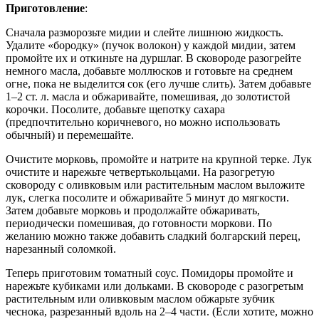
Приготовление
:
Сначала разморозьте мидии и слейте лишнюю жидкость.
Удалите «бородку» (пучок волокон) у каждой мидии, затем
промойте их и откиньте на дуршлаг. В сковороде разогрейте
немного масла, добавьте моллюсков и готовьте на среднем
огне, пока не выделится сок (его лучше слить). Затем добавьте
1–2 ст. л. масла и обжаривайте, помешивая, до золотистой
корочки. Посолите, добавьте щепотку сахара
(предпочтительно коричневого, но можно использовать
обычный) и перемешайте.
Очистите морковь, промойте и натрите на крупной терке. Лук
очистите и нарежьте четвертькольцами. На разогретую
сковороду с оливковым или растительным маслом выложите
лук, слегка посолите и обжаривайте 5 минут до мягкости.
Затем добавьте морковь и продолжайте обжаривать,
периодически помешивая, до готовности моркови. По
желанию можно также добавить сладкий болгарский перец,
нарезанный соломкой.
Теперь приготовим томатный соус. Помидоры промойте и
нарежьте кубиками или дольками. В сковороде с разогретым
растительным или оливковым маслом обжарьте зубчик
чеснока, разрезанный вдоль на 2–4 части. (Если хотите, можно