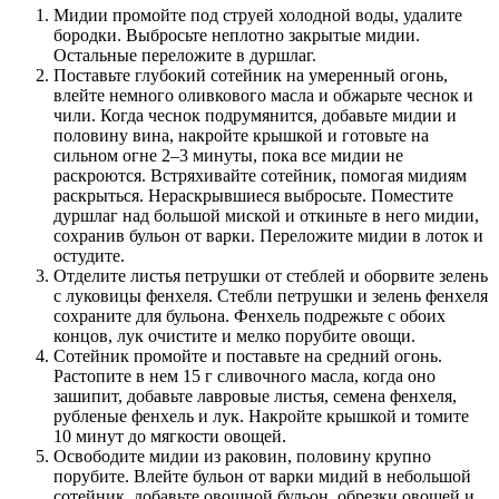
Мидии промойте под струей холодной воды, удалите
бородки. Выбросьте неплотно закрытые мидии.
Остальные переложите в дуршлаг.
Поставьте глубокий сотейник на умеренный огонь,
влейте немного оливкового масла и обжарьте чеснок и
чили. Когда чеснок подрумянится, добавьте мидии и
половину вина, накройте крышкой и готовьте на
сильном огне 2–3 минуты, пока все мидии не
раскроются. Встряхивайте сотейник, помогая мидиям
раскрыться. Нераскрывшиеся выбросьте. Поместите
дуршлаг над большой миской и откиньте в него мидии,
сохранив бульон от варки. Переложите мидии в лоток и
остудите.
Отделите листья петрушки от стеблей и оборвите зелень
с луковицы фенхеля. Стебли петрушки и зелень фенхеля
сохраните для бульона. Фенхель подрежьте с обоих
концов, лук очистите и мелко порубите овощи.
Сотейник промойте и поставьте на средний огонь.
Растопите в нем 15 г сливочного масла, когда оно
зашипит, добавьте лавровые листья, семена фенхеля,
рубленые фенхель и лук. Накройте крышкой и томите
10 минут до мягкости овощей.
Освободите мидии из раковин, половину крупно
порубите. Влейте бульон от варки мидий в небольшой
сотейник, добавьте овощной бульон, обрезки овощей и