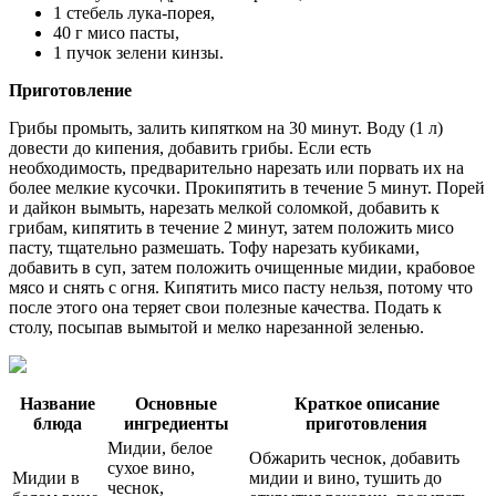
1 стебель лука-порея,
40 г мисо пасты,
1 пучок зелени кинзы.
Приготовление
Грибы промыть, залить кипятком на 30 минут. Воду (1 л)
довести до кипения, добавить грибы. Если есть
необходимость, предварительно нарезать или порвать их на
более мелкие кусочки. Прокипятить в течение 5 минут. Порей
и дайкон вымыть, нарезать мелкой соломкой, добавить к
грибам, кипятить в течение 2 минут, затем положить мисо
пасту, тщательно размешать. Тофу нарезать кубиками,
добавить в суп, затем положить очищенные мидии, крабовое
мясо и снять с огня. Кипятить мисо пасту нельзя, потому что
после этого она теряет свои полезные качества. Подать к
столу, посыпав вымытой и мелко нарезанной зеленью.
Название
Основные
Краткое описание
блюда
ингредиенты
приготовления
Мидии, белое
Обжарить чеснок, добавить
сухое вино,
Мидии в
мидии и вино, тушить до
чеснок,