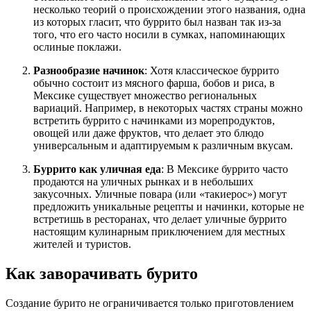
несколько теорий о происхождении этого названия, одна
из которых гласит, что буррито был назван так из-за
того, что его часто носили в сумках, напоминающих
ослиные поклажи.
Разнообразие начинок
: Хотя классическое буррито
обычно состоит из мясного фарша, бобов и риса, в
Мексике существует множество региональных
вариаций. Например, в некоторых частях страны можно
встретить буррито с начинками из морепродуктов,
овощей или даже фруктов, что делает это блюдо
универсальным и адаптируемым к различным вкусам.
Буррито как уличная еда
: В Мексике буррито часто
продаются на уличных рынках и в небольших
закусочных. Уличные повара (или «такиерос») могут
предложить уникальные рецепты и начинки, которые не
встретишь в ресторанах, что делает уличные буррито
настоящим кулинарным приключением для местных
жителей и туристов.
Как заворачивать бурито
Создание бурито не ограничивается только приготовлением