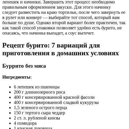
лепешек и начинки. Завершить этот процесс необходимо
правильным оформлением закуски. Для этого начинку
следует разместить на краю тортильи, после чего завернуть ее
в рулет или конверт — выбирайте тот способ, который вам
больше по душе. Однако второй вариант более практичен, так
как такой способ упаковки позволяет удобно есть бурито, не
опасаясь, что начинка выпадет, а соус вытечет.
Рецепт бурито: 7 вариаций для
приготовления в домашних условиях
Буррито без мяса
Ингредиенты
:
6 лепешек из пшеницы
200 г длиннозерного риса
400 г консервированной красной фасоли
400 г консервированной сладкой кукурузы
1,5 зеленого острого перца
150 г тертого сыра чеддер
2 ст. л. рубленой кинзы
4 помидора
1 красная луковица