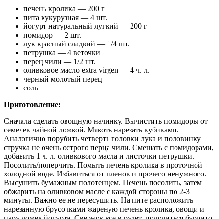
печень кролика — 200 г
пита кукурузная — 4 шт.
йогурт натуральный лугкий — 200 г
помидор — 2 шт.
лук красный сладкий — 1/4 шт.
петрушка — 4 веточки
перец чили — 1/2 шт.
оливковое масло extra virgen — 4 ч. л.
черный молотый перец
соль
Приготовление:
Сначала сделать овощную начинку. Вычистить помидоры от
семечек чайной ложкой. Мякоть нарезать кубиками.
Аналогично порубить четверть головки лука и половинку
стручка не очень острого перца чили. Смешать с помидорами,
добавить 1 ч. л. оливкового масла и листочки петрушки.
Посолить/поперчить. Помыть печень кролика в проточной
холодной воде. Избавиться от пленок и прочего ненужного.
Высушить бумажным полотенцем. Печень посолить, затем
обжарить на оливковом масле с каждой стороны по 2-3
минуты. Важно ее не пересушить. На пите расположить
нарезанную брусочками жареную печень кролика, овощи и
пару ложек йогурта. Свернув все в рулет, получиться буррито.