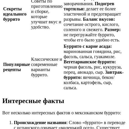
Советы по
заворачивания.
Подогрев
приготовлению
Секреты
тортильи:
делает ее более
и сборке,
идеального
эластичной и предотвращает
которые
буррито
разрывы.
Баланс вкусов:
улучшат вкус и
сочетание острого, кислого,
удобство.
соленого и свежего.
Размер:
не перегружайте буррито,
чтобы его было удобно есть.
Буррито с карне асада:
маринованная говядина, рис,
фасоль, сальса, гуакамоле.
Классические и
Вегетарианское буррито:
Популярные
современные
черная фасоль, рис, кукуруза,
рецепты
варианты
перец, авокадо, сыр.
Завтрак-
буррито.
буррито:
яичница, бекон/
колбаса, картофель, сыр,
сальса.
Интересные факты
Вот несколько интересных фактов о мексиканском буррито:
Происхождение названия
: Слово «буррито» в переводе
с испанского означает «маленький осел». Существует