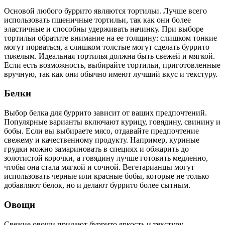
Основой любого буррито являются тортильи. Лучше всего
использовать пшеничные тортильи, так как они более
эластичные и способны удерживать начинку. При выборе
тортильи обратите внимание на ее толщину: слишком тонкие
могут порваться, а слишком толстые могут сделать буррито
тяжелым. Идеальная тортилья должна быть свежей и мягкой.
Если есть возможность, выбирайте тортильи, приготовленные
вручную, так как они обычно имеют лучший вкус и текстуру.
Белки
Выбор белка для буррито зависит от ваших предпочтений.
Популярные варианты включают курицу, говядину, свинину и
бобы. Если вы выбираете мясо, отдавайте предпочтение
свежему и качественному продукту. Например, куриные
грудки можно замариновать в специях и обжарить до
золотистой корочки, а говядину лучше готовить медленно,
чтобы она стала мягкой и сочной. Вегетарианцы могут
использовать черные или красные бобы, которые не только
добавляют белок, но и делают буррито более сытным.
Овощи
Свежие овощи придают буррито яркость и текстуру.