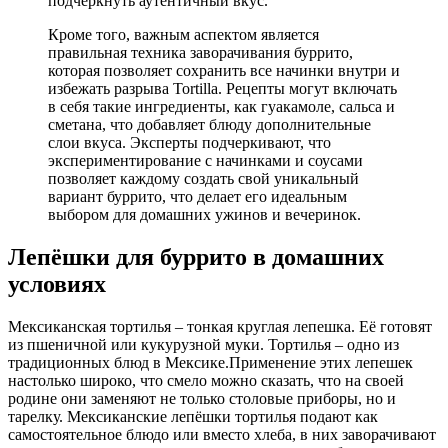
подчеркнуть аутентичный вкус.
Кроме того, важным аспектом является
правильная техника заворачивания буррито,
которая позволяет сохранить все начинки внутри и
избежать разрыва Tortilla. Рецепты могут включать
в себя такие ингредиенты, как гуакамоле, сальса и
сметана, что добавляет блюду дополнительные
слои вкуса. Эксперты подчеркивают, что
экспериментирование с начинками и соусами
позволяет каждому создать свой уникальный
вариант буррито, что делает его идеальным
выбором для домашних ужинов и вечеринок.
Лепёшки для буррито в домашних
условиях
Мексиканская тортилья – тонкая круглая лепешка. Её готовят
из пшеничной или кукурузной муки. Тортилья – одно из
традиционных блюд в Мексике.Применение этих лепешек
настолько широко, что смело можно сказать, что на своей
родине они заменяют не только столовые приборы, но и
тарелку. Мексиканские лепёшки тортилья подают как
самостоятельное блюдо или вместо хлеба, в них заворачивают