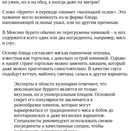
на ужин, но и на обед, а иногда даже на завтрак!
Слово «бурито» в переводе означает «маленький ослик». Это
название могло возникнуть из-за формы блюда,
напоминающей ослиные ушки, или по другим причинам.
В Мексике бурито обычно не перегружены начинкой – в них
содержится всего один или два ингредиента, например, мясо
и соус.
Основу блюда составляет мягкая пшеничная лепешка,
известная как тортилья, с довольно острой начинкой. Однако
в нашей стране тортилью можно заменить лавашем, который
даже можно приготовить самостоятельно. В качестве соуса
подойдут кетчуп, майонез, сметана, сальса и другие варианты.
Эксперты в области кулинарии отмечают, что
мексиканское буррито является не только
вкусным, но и универсальным блюдом. Основной
секрет его популярности заключается в
разнообразии начинок, которые могут
варьироваться от традиционного мяса и бобов до
вегетарианских и даже веганских вариантов.
Специалисты рекомендуют использовать свежие
ингредиенты и качественные специи, чтобы