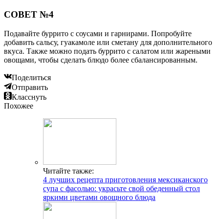
СОВЕТ №4
Подавайте буррито с соусами и гарнирами. Попробуйте
добавить сальсу, гуакамоле или сметану для дополнительного
вкуса. Также можно подать буррито с салатом или жареными
овощами, чтобы сделать блюдо более сбалансированным.
Поделиться
Отправить
Класснуть
Похожее
Читайте также:
4 лучших рецепта приготовления мексиканского
супа с фасолью: украсьте свой обеденный стол
яркими цветами овощного блюда