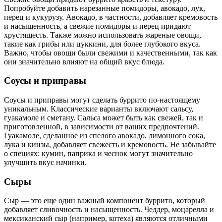
Попробуйте добавить нарезанные помидоры, авокадо, лук,
перец и кукурузу. Авокадо, в частности, добавляет кремовость
и насыщенность, а свежие помидоры и перец придают
хрустящесть. Также можно использовать жареные овощи,
такие как грибы или цуккини, для более глубокого вкуса.
Важно, чтобы овощи были свежими и качественными, так как
они значительно влияют на общий вкус блюда.
Соусы и приправы
Соусы и приправы могут сделать буррито по-настоящему
уникальным. Классические варианты включают сальсу,
гуакамоле и сметану. Сальса может быть как свежей, так и
приготовленной, в зависимости от ваших предпочтений.
Гуакамоле, сделанное из спелого авокадо, лимонного сока,
лука и кинзы, добавляет свежесть и кремовость. Не забывайте
о специях: кумин, паприка и чеснок могут значительно
улучшить вкус начинки.
Сыры
Сыр — это еще один важный компонент буррито, который
добавляет сливочность и насыщенность. Чеддер, моцарелла и
мексиканский сыр (например, котеха) являются отличными