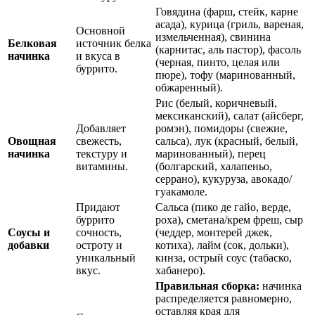
Говядина (фарш, стейк, карне
асада), курица (гриль, вареная,
Основной
измельченная), свинина
Белковая
источник белка
(карнитас, аль пастор), фасоль
начинка
и вкуса в
(черная, пинто, целая или
буррито.
пюре), тофу (маринованный,
обжаренный).
Рис (белый, коричневый,
мексиканский), салат (айсберг,
Добавляет
ромэн), помидоры (свежие,
Овощная
свежесть,
сальса), лук (красный, белый,
начинка
текстуру и
маринованный), перец
витамины.
(болгарский, халапеньо,
серрано), кукуруза, авокадо/
гуакамоле.
Придают
Сальса (пико де гайо, верде,
буррито
роха), сметана/крем фреш, сыр
Соусы и
сочность,
(чеддер, монтерей джек,
добавки
остроту и
котиха), лайм (сок, дольки),
уникальный
кинза, острый соус (табаско,
вкус.
хабанеро).
Правильная сборка:
начинка
распределяется равномерно,
оставляя края для