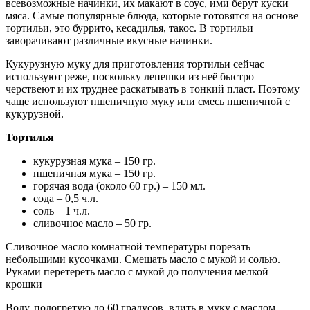
всевозможные начинки, их макают в соус, ими берут куски
мяса. Самые популярные блюда, которые готовятся на основе
тортильи, это буррито, кесадилья, такос. В тортильи
заворачивают различные вкусные начинки.
Кукурузную муку для приготовления тортильи сейчас
используют реже, поскольку лепешки из неё быстро
черствеют и их труднее раскатывать в тонкий пласт. Поэтому
чаще используют пшеничную муку или смесь пшеничной с
кукурузной.
Тортилья
кукурузная мука – 150 гр.
пшеничная мука – 150 гр.
горячая вода (около 60 гр.) – 150 мл.
сода – 0,5 ч.л.
соль – 1 ч.л.
сливочное масло – 50 гр.
Сливочное масло комнатной температуры порезать
небольшими кусочками. Смешать масло с мукой и солью.
Руками перетереть масло с мукой до получения мелкой
крошки
Воду, подогретую до 60 градусов, влить в муку с маслом.