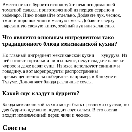
Вместо пико в буррито используйте немного домашней
томатной сальсы, приготовленной из перцев серрано и
хабенаро. Пико подавайте отдельно. Добавьте лук, чеснок,
тмин и порошок чили в мясную смесь. Добавьте сверху
нарезанную свежую кинзу, зелёный лук или халапеньо.
Что является основным ингредиентом тако
традиционного блюда мексиканской кухни?
Но главный ингредиент мексиканской кухни — кукуруза. Из
неё готовят тортильи и чипсы начос, пекут сладкие палочки
чуррос и даже варят супы. Из мяса используют свинину и
говядину, а вот морепродукты распространены
преимущественно на побережье: например, в Канкуне и
Тулуме. Дополняют блюда различные соусы.
Какой соус кладут в буррито?
Блюда мексиканской кухни могут быть с разными соусами, но
для буррито идеально подходит соус сальса. В его состав
входит измельченный перец чили и чеснок.
Советы